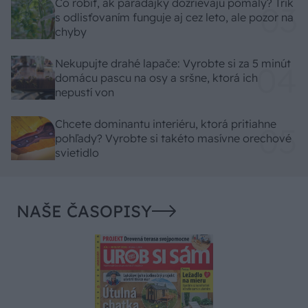
Čo robiť, ak paradajky dozrievajú pomaly? Trik
s odlisťovaním funguje aj cez leto, ale pozor na
chyby
Nekupujte drahé lapače: Vyrobte si za 5 minút
domácu pascu na osy a sršne, ktorá ich
nepustí von
Chcete dominantu interiéru, ktorá pritiahne
pohľady? Vyrobte si takéto masívne orechové
svietidlo
NAŠE ČASOPISY