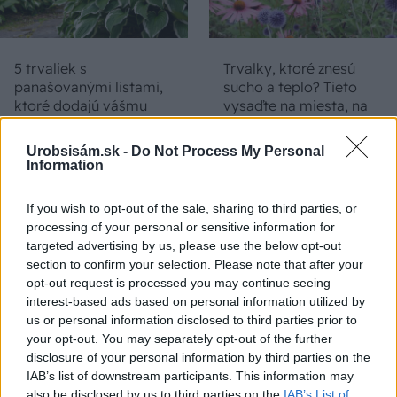
5 trvaliek s
Trvalky, ktoré znesú
panašovanými listami,
sucho a teplo? Tieto
ktoré dodajú vášmu
vysaďte na miesta, na
záhonu celosezónny
ktoré slnko svieti celý
šmrnc
deň
Urobsisám.sk -
Do Not Process My Personal
Information
If you wish to opt-out of the sale, sharing to third parties, or
processing of your personal or sensitive information for
targeted advertising by us, please use the below opt-out
section to confirm your selection. Please note that after your
opt-out request is processed you may continue seeing
interest-based ads based on personal information utilized by
us or personal information disclosed to third parties prior to
Nemusí to byť len
Môže aspirín zachrániť
your opt-out. You may separately opt-out of the further
levanduľa! 7 fialových
ochabnuté izbové
disclosure of your personal information by third parties on the
krások, ktoré rozžiaria
rastliny? Pravda vás
IAB’s list of downstream participants. This information may
vašu záhradu
možno prekvapí
also be disclosed by us to third parties on the
IAB’s List of