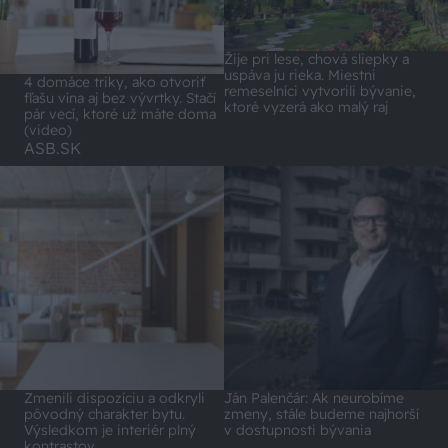
Žije pri lese, chová sliepky a
uspáva ju rieka. Miestni
4 domáce triky, ako otvoriť
remeselníci vytvorili bývanie,
fľašu vína aj bez vývrtky. Stačí
ktoré vyzerá ako malý raj
pár vecí, ktoré už máte doma
(video)
ASB.SK
Zmenili dispozíciu a odkryli
Ján Palenčár: Ak neurobíme
pôvodný charakter bytu.
zmeny, stále budeme najhorší
Výsledkom je interiér plný
v dostupnosti bývania
kontrastov