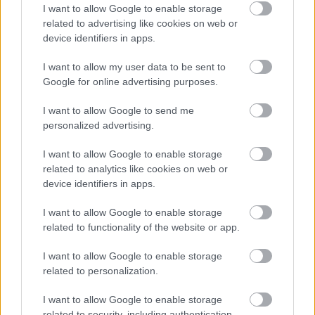
I want to allow Google to enable storage
related to advertising like cookies on web or
device identifiers in apps.
I want to allow my user data to be sent to
Google for online advertising purposes.
I want to allow Google to send me
Temné stránky chalúp:
Žena, búracie kladivo a
personalized advertising.
10 najčastejších
vôňa dreva: Takáto
skrytých chýb, ktoré
premena zrubu z roku
I want to allow Google to enable storage
vás môžu nepríjemne
1654 sa nevidí každý
related to analytics like cookies on web or
prekvapiť
deň!
device identifiers in apps.
I want to allow Google to enable storage
related to functionality of the website or app.
DOM
I want to allow Google to enable storage
related to personalization.
I want to allow Google to enable storage
related to security, including authentication