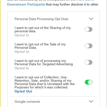
Downstream Participants
that may further disclose it to other
third parties.
CHALUPA
Please note that this website/app uses one or more Google
Personal Data Processing Opt Outs
services and may gather and store information including but
not limited to your visit or usage behaviour. You may click to
I want to opt-out of the Sharing of my
personal data.
grant or deny consent to Google and its third-party tags to
Opted In
use your data for below specified purposes in below Google
consent section.
I want to opt-out of the Sale of my
Personal Data.
Opted In
I want to opt-out of processing my
Personal Data for Targeted Advertising.
Opted In
Na Morave prerobila
S motorovou pílou sa
starú chalupu na
dokáže aj podpísať.
I want to opt-out of Collection, Use,
nepoznanie: Keď
Slovák sa nebál a v
Retention, Sale, and/or Sharing of my
vojdete dnu, zabudnete,
Čičmanoch si postavil
Personal Data that Is Unrelated with the
Purposes for which it was collected.
že nie ste v Toskánsku
montovaný domček v
Opted Out
duchu tradícií
Google consents