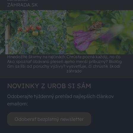
ZÁHRADA.SK
Hnedožlté škvrny na rajčinách:
Chrústa pozná každý, no čo
Ako spoznať obávanú pleseň a
jeho menší príbuzný? Biológ
čím sa líši od poruchy výživy?
vysvetľuje, či chrústik škodí
záhrade
NOVINKY Z UROB SI SÁM
Odoberajte týždenný prehľad najlepších článkov
emailom:
Odoberať bezplatný newsletter