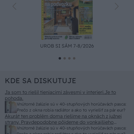
UROB SI SÁM 7-8/2026
KDE SA DISKUTUJE
Ja som to riešil tieniacimi závesmi v interieri.Je to
pohoda.
Vnútorné žalúzie sú v 40-stupňových horúčavách pasca:
Prečo z okna robia radiátor a ako to vyriešiť za pár eur?
Akurát ten problém doma riešime na oknách z južnej
strany. Pravdepodobne pôjdeme do vonkajšieho
tienenia na spôsob markízy 250x150cm. Čínsky
Vnútorné žalúzie sú v 40-stupňových horúčavách pasca: