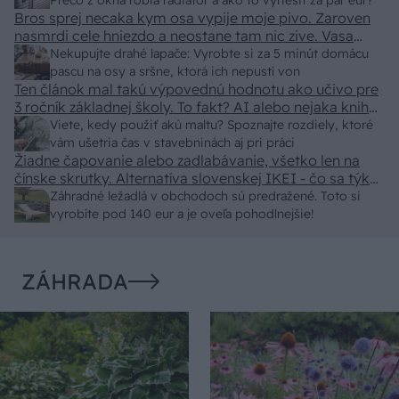
predajcovia idú okolo 100 eur kus.
Prečo z okna robia radiátor a ako to vyriešiť za pár eur?
Bros sprej necaka kym osa vypije moje pivo. Zaroven
nasmrdi cele hniezdo a neostane tam nic zive. Vasa
pasca naucinke moc efektivne. Skor pritiahne slimaky
Nekupujte drahé lapače: Vyrobte si za 5 minút domácu
pascu na osy a sršne, ktorá ich nepustí von
Ten článok mal takú výpovednú hodnotu ako učivo pre
3 ročník základnej školy. To fakt? AI alebo nejaka kniha
z VŠ? Dnešné rychlotvrdnuce malty - pevnosť 40 Mpa a
Viete, kedy použiť akú maltu? Spoznajte rozdiely, ktoré
doba schnutia tak 15 minut , k tomu vodotesné s
vám ušetria čas v stavebninách aj pri práci
Žiadne čapovanie alebo zadlabávanie, všetko len na
kryštálikou. A rozdiel - schnutie a zretie. Nič?
čínske skrutky. Alternatíva slovenskej IKEI - čo sa týka
pevnosti. Autor si nedal veľa námahy s remeselným
Záhradné ležadlá v obchodoch sú predražené. Toto si
spracovaním, škoda. No lepšie než ten odpad z DTD
vyrobíte pod 140 eur a je oveľa pohodlnejšie!
predávaný v Kauflande alebo Lídli.
ZÁHRADA