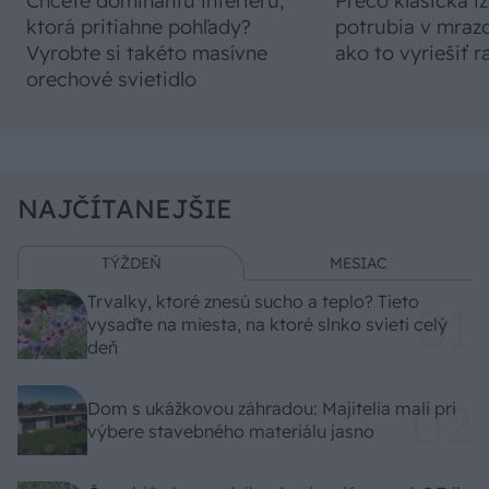
Chcete dominantu interiéru,
Prečo klasická iz
ktorá pritiahne pohľady?
potrubia v mrazo
Vyrobte si takéto masívne
ako to vyriešiť r
orechové svietidlo
NAJČÍTANEJŠIE
TÝŽDEŇ
MESIAC
Trvalky, ktoré znesú sucho a teplo? Tieto
vysaďte na miesta, na ktoré slnko svieti celý
deň
Dom s ukážkovou záhradou: Majitelia mali pri
výbere stavebného materiálu jasno