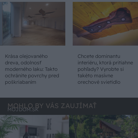
Krása olejovaného
Chcete dominantu
dreva, odolnosť
interiéru, ktorá pritiahne
moderného laku: Takto
pohľady? Vyrobte si
ochránite povrchy pred
takéto masívne
poškriabaním
orechové svietidlo
MOHLO BY VÁS ZAUJÍMAŤ
MÔJDOM.SK