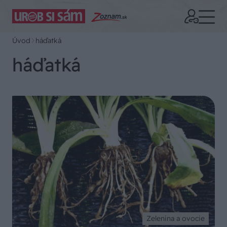
Úvod
háďatká
háďatká
Zelenina a ovocie