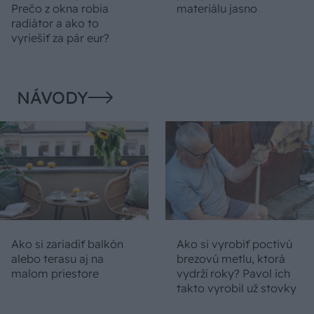
Prečo z okna robia
materiálu jasno
radiátor a ako to
vyriešiť za pár eur?
NÁVODY
Ako si zariadiť balkón
Ako si vyrobiť poctivú
alebo terasu aj na
brezovú metlu, ktorá
malom priestore
vydrží roky? Pavol ich
takto vyrobil už stovky