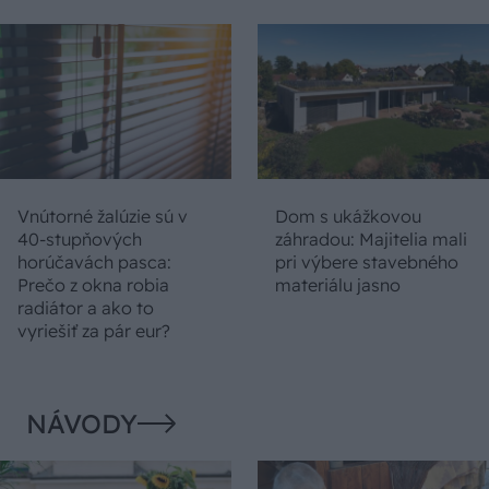
Vnútorné žalúzie sú v
Dom s ukážkovou
40-stupňových
záhradou: Majitelia mali
horúčavách pasca:
pri výbere stavebného
Prečo z okna robia
materiálu jasno
radiátor a ako to
vyriešiť za pár eur?
NÁVODY