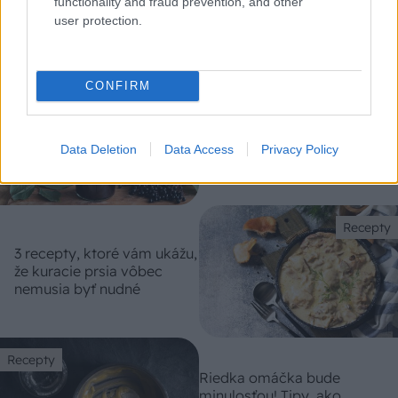
functionality and fraud prevention, and other
5 trvaliek s panašovanými listami, ktoré dodajú
user protection.
vášmu záhonu celosezónny šmrnc
CONFIRM
Recepty
Skvelý recept na podporu
imunity a boj proti
vírusom? Liečivý sirup z
Data Deletion
Data Access
Privacy Policy
bazy čiernej
Recepty
3 recepty, ktoré vám ukážu,
že kuracie prsia vôbec
nemusia byť nudné
Recepty
Riedka omáčka bude
minulosťou! Tipy, ako