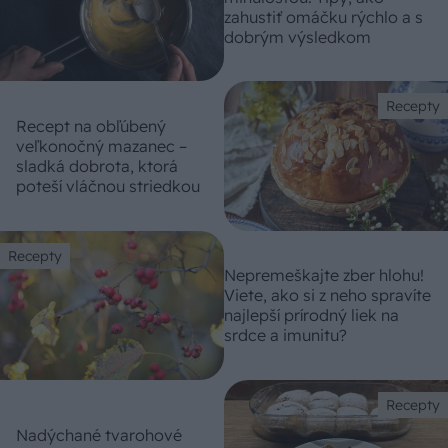
zahustiť omáčku rýchlo a s
dobrým výsledkom
Recepty
Recept na obľúbený
veľkonočný mazanec –
sladká dobrota, ktorá
poteší vláčnou striedkou
Recepty
Nepremeškajte zber hlohu!
Viete, ako si z neho spravíte
najlepší prírodný liek na
srdce a imunitu?
Recepty
Nadýchané tvarohové