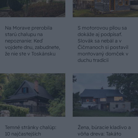
Na Morave prerobila
S motorovou pílou sa
starú chalupu na
dokáže aj podpísať.
nepoznanie: Keď
Slovák sa nebál a v
vojdete dnu, zabudnete,
Čičmanoch si postavil
že nie ste v Toskánsku
montovaný domček v
duchu tradícií
Temné stránky chalúp:
Žena, búracie kladivo a
10 najčastejších
vôňa dreva: Takáto