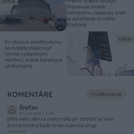
Prešov šliapol na plyn.
ASB.sk
Pripravuje zmenu
velodrómu, jazdecký areál
aj opláštenie zimného
štadióna
ASB.sk
Pri obnove starého domu
sa môžete inšpirovať
týmito vydarenými
návrhmi, online katalóg je
už dostupný
KOMENTÁRE
Pridať
komentár
Štefan
24. júna 2026 o 21:38
príliš veľa cukru a málo mäty pri zohriatí sa Vám
aróma stratí a bude to len cukrový sirup
Odpovedať