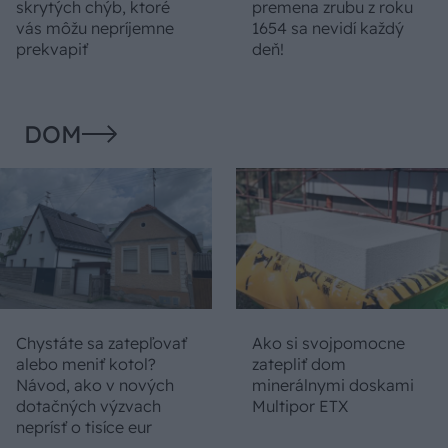
skrytých chýb, ktoré
premena zrubu z roku
vás môžu nepríjemne
1654 sa nevidí každý
prekvapiť
deň!
DOM
Chystáte sa zatepľovať
Ako si svojpomocne
alebo meniť kotol?
zatepliť dom
Návod, ako v nových
minerálnymi doskami
dotačných výzvach
Multipor ETX
neprísť o tisíce eur