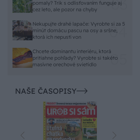
pomaly? Trik s odlisťovaním funguje aj
cez leto, ale pozor na chyby
Nekupujte drahé lapače: Vyrobte si za 5
minút domácu pascu na osy a sršne,
ktorá ich nepustí von
Chcete dominantu interiéru, ktorá
pritiahne pohľady? Vyrobte si takéto
masívne orechové svietidlo
NAŠE ČASOPISY