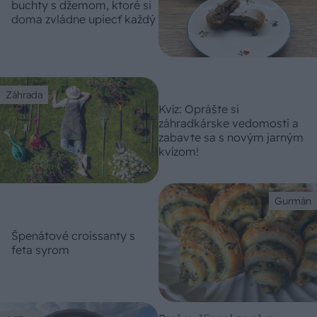
buchty s džemom, ktoré si
doma zvládne upiecť každý
Záhrada
Kvíz: Oprášte si
záhradkárske vedomosti a
zabavte sa s novým jarným
kvízom!
Gurmán
Špenátové croissanty s
feta syrom