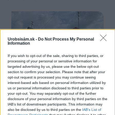
Urobsisám.sk -
Do Not Process My Personal
Information
If you wish to opt-out of the sale, sharing to third parties, or
processing of your personal or sensitive information for
targeted advertising by us, please use the below opt-out
section to confirm your selection. Please note that after your
opt-out request is processed you may continue seeing
Chystáte sa zatepľovať alebo meniť kotol?
interest-based ads based on personal information utilized by
Návod, ako v nových dotačných výzvach
us or personal information disclosed to third parties prior to
neprísť o tisíce eur
your opt-out. You may separately opt-out of the further
disclosure of your personal information by third parties on the
IAB’s list of downstream participants. This information may
also be disclosed by us to third parties on the
IAB’s List of
Downstream Participants
that may further disclose it to other