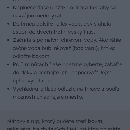
Naplnené fľaše uložte do hrnca tak, aby sa
navzájom nedotýkali.
Do hrnca dolejte toľko vody, aby siahala
aspoň do dvoch tretín výšky fliaš.
Začnite s pomalým ohrevom vody. Akonáhle
začne voda bublinkovať (bod varu), hrniec
odložte bokom.
Po 5 minútach fľaše opatrne vyberte, zabaľte
do deky a nechajte ich „odpočívať“, kým
úplne vychladnú.
Vychladnuté fľaše odložte na tmavé a podľa
možnosti chladnejšie miesto.
Mätový sirup, ktorý budete sterilizovať,
nalievajte iba do takých fliaš, pri ktorých máte