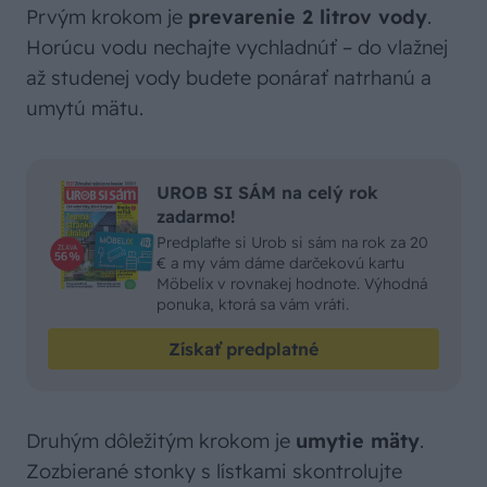
Prvým krokom je
prevarenie 2 litrov vody
.
Horúcu vodu nechajte vychladnúť – do vlažnej
až studenej vody budete ponárať natrhanú a
umytú mätu.
UROB SI SÁM na celý rok
zadarmo!
Predplaťte si Urob si sám na rok za 20
€ a my vám dáme darčekovú kartu
Möbelix v rovnakej hodnote. Výhodná
ponuka, ktorá sa vám vráti.
Získať predplatné
Druhým dôležitým krokom je
umytie mäty
.
Zozbierané stonky s lístkami skontrolujte