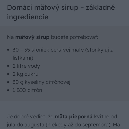
Domáci mätový sirup – základné
ingrediencie
Na
mätový sirup
budete potrebovať:
30 – 35 stoniek čerstvej mäty (stonky aj z
lístkami)
2 litre vody
2 kg cukru
30 g kyseliny citrónovej
1 BIO citrón
Je dobré vedieť, že
mäta pieporná
kvitne od
júla do augusta (niekedy až do septembra). Má