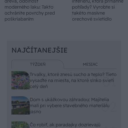
dreva, odolnosť
interiéru, ktorá pritiahne
moderného laku: Takto
pohľady? Vyrobte si
ochránite povrchy pred
takéto masívne
poškriabaním
orechové svietidlo
NAJČÍTANEJŠIE
TÝŽDEŇ
MESIAC
Trvalky, ktoré znesú sucho a teplo? Tieto
vysaďte na miesta, na ktoré slnko svieti
celý deň
Dom s ukážkovou záhradou: Majitelia
mali pri výbere stavebného materiálu
jasno
Čo robiť, ak paradajky dozrievajú