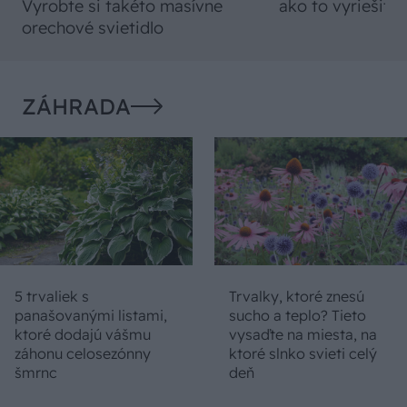
Vyrobte si takéto masívne
ako to vyriešiť r
orechové svietidlo
ZÁHRADA
5 trvaliek s
Trvalky, ktoré znesú
panašovanými listami,
sucho a teplo? Tieto
ktoré dodajú vášmu
vysaďte na miesta, na
záhonu celosezónny
ktoré slnko svieti celý
šmrnc
deň