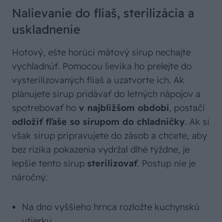
Nalievanie do fliaš, sterilizácia a
uskladnenie
Hotový, ešte horúci mätový sirup nechajte
vychladnúť. Pomocou lievika ho prelejte do
vysterilizovaných fliaš a uzatvorte ich. Ak
plánujete sirup pridávať do letných nápojov a
spotrebovať ho
v najbližšom období
, postačí
odložiť fľaše so sirupom do chladničky
. Ak si
však sirup pripravujete do zásob a chcete, aby
bez rizika pokazenia vydržal dlhé týždne, je
lepšie tento sirup
sterilizovať
. Postup nie je
náročný:
Na dno vyššieho hrnca rozložte kuchynskú
utierku.