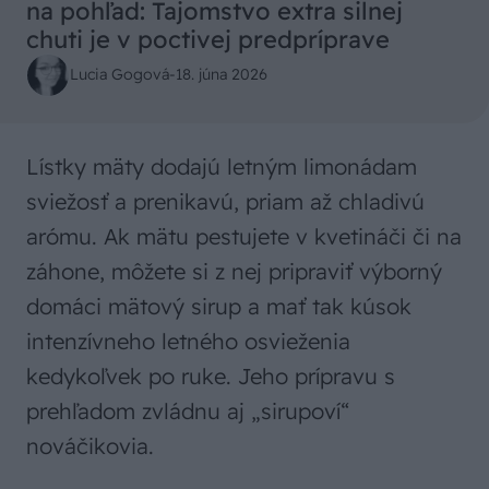
na pohľad: Tajomstvo extra silnej
chuti je v poctivej predpríprave
Lucia Gogová
-
18. júna 2026
Lístky mäty dodajú letným limonádam
sviežosť a prenikavú, priam až chladivú
arómu. Ak mätu pestujete v kvetináči či na
záhone, môžete si z nej pripraviť výborný
domáci mätový sirup a mať tak kúsok
intenzívneho letného osvieženia
kedykoľvek po ruke. Jeho prípravu s
prehľadom zvládnu aj „sirupoví“
nováčikovia.