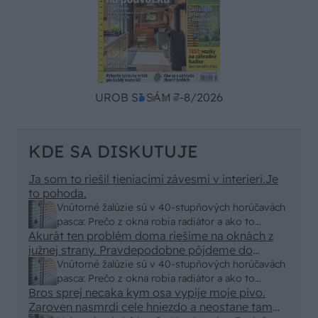
UROB SI SÁM 7-8/2026
KDE SA DISKUTUJE
Ja som to riešil tieniacimi závesmi v interieri.Je
to pohoda.
Vnútorné žalúzie sú v 40-stupňových horúčavách
pasca: Prečo z okna robia radiátor a ako to
Akurát ten problém doma riešime na oknách z
vyriešiť za pár eur?
južnej strany. Pravdepodobne pôjdeme do
vonkajšieho tienenia na spôsob markízy
Vnútorné žalúzie sú v 40-stupňových horúčavách
250x150cm. Čínsky predajcovia idú okolo 100
pasca: Prečo z okna robia radiátor a ako to
eur kus.
Bros sprej necaka kym osa vypije moje pivo.
vyriešiť za pár eur?
Zaroven nasmrdi cele hniezdo a neostane tam