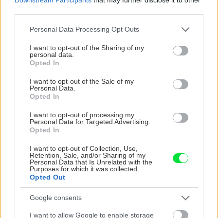
third parties.
Please note that this website/app uses one or more Google
Personal Data Processing Opt Outs
services and may gather and store information including but
not limited to your visit or usage behaviour. You may click to
I want to opt-out of the Sharing of my
personal data.
grant or deny consent to Google and its third-party tags to
Opted In
use your data for below specified purposes in below Google
consent section.
I want to opt-out of the Sale of my
Personal Data.
Opted In
Trvalky, ktoré znesú sucho a teplo? Tieto
vysaďte na miesta, na ktoré slnko svieti celý
I want to opt-out of processing my
deň
Personal Data for Targeted Advertising.
Opted In
I want to opt-out of Collection, Use,
Retention, Sale, and/or Sharing of my
Personal Data that Is Unrelated with the
Purposes for which it was collected.
Opted Out
Google consents
I want to allow Google to enable storage