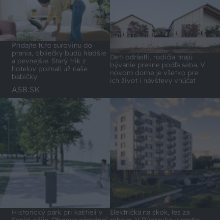
Pridajte túto surovinu do
prania, obliečky budú hladšie
Deti odrástli, rodičia majú
a pevnejšie. Starý trik z
bývanie presne podľa seba. V
hotelov poznali už naše
novom dome je všetko pre
babičky
ich život i návštevy vnúčat
ASB.SK
Historický park pri kaštieli v
Električka na skok, les za
Senici ožije. Obnova národnej
rohom. V Dúbravke vyrastie