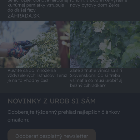
kultúrnej pamiatky vstupuje
nový bytový dom Zelka
do ďalšej fázy
ZÁHRADA.SK
Pustite sa do množenia
Zlaté žltnutie viniča sa šíri
vždyzelených listnáčov. Teraz
Slovenskom. Čo si treba
je na to vhodný čas!
všímať a čo musí urobiť aj
bežný záhradkár?
NOVINKY Z UROB SI SÁM
Odoberajte týždenný prehľad najlepších článkov
emailom:
Odoberať bezplatný newsletter