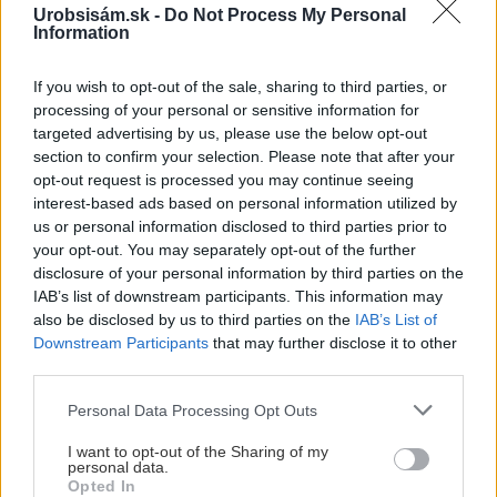
Urobsisám.sk -
Do Not Process My Personal
Information
Nekupujte drahé lapače: Vyrobte si za 5 minút
domácu pascu na osy a sršne, ktorá ich
nepustí von
If you wish to opt-out of the sale, sharing to third parties, or
processing of your personal or sensitive information for
targeted advertising by us, please use the below opt-out
Zapnutá klimatizácia celý deň? Pozrite sa,
section to confirm your selection. Please note that after your
koľko vás stojí a prečo sa oplatí zapnúť aj
opt-out request is processed you may continue seeing
ventilátor
interest-based ads based on personal information utilized by
us or personal information disclosed to third parties prior to
Čo robiť, ak paradajky dozrievajú pomaly? Trik
your opt-out. You may separately opt-out of the further
s odlisťovaním funguje aj cez leto, ale pozor na
disclosure of your personal information by third parties on the
chyby
IAB’s list of downstream participants. This information may
also be disclosed by us to third parties on the
IAB’s List of
Downstream Participants
that may further disclose it to other
third parties.
NAŠE ČASOPISY
Please note that this website/app uses one or more Google
Personal Data Processing Opt Outs
services and may gather and store information including but
not limited to your visit or usage behaviour. You may click to
I want to opt-out of the Sharing of my
personal data.
grant or deny consent to Google and its third-party tags to
Opted In