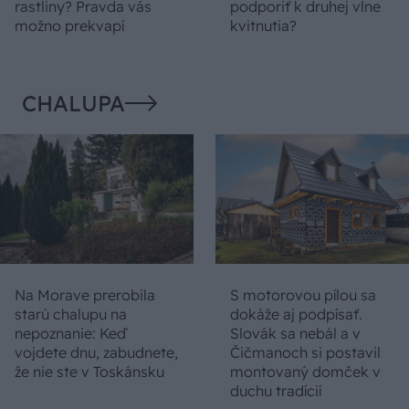
rastliny? Pravda vás
podporiť k druhej vlne
možno prekvapí
kvitnutia?
CHALUPA
Na Morave prerobila
S motorovou pílou sa
starú chalupu na
dokáže aj podpísať.
nepoznanie: Keď
Slovák sa nebál a v
vojdete dnu, zabudnete,
Čičmanoch si postavil
že nie ste v Toskánsku
montovaný domček v
duchu tradícií