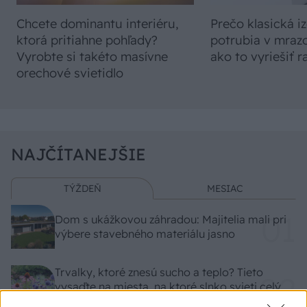
Chcete dominantu interiéru,
Prečo klasická iz
ktorá pritiahne pohľady?
potrubia v mrazo
Vyrobte si takéto masívne
ako to vyriešiť r
orechové svietidlo
NAJČÍTANEJŠIE
TÝŽDEŇ
MESIAC
Dom s ukážkovou záhradou: Majitelia mali pri
výbere stavebného materiálu jasno
Trvalky, ktoré znesú sucho a teplo? Tieto
vysaďte na miesta, na ktoré slnko svieti celý
deň