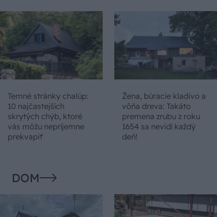
Temné stránky chalúp:
Žena, búracie kladivo a
10 najčastejších
vôňa dreva: Takáto
skrytých chýb, ktoré
premena zrubu z roku
vás môžu nepríjemne
1654 sa nevidí každý
prekvapiť
deň!
DOM