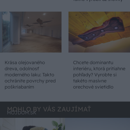
Krása olejovaného
Chcete dominantu
dreva, odolnosť
interiéru, ktorá pritiahne
moderného laku: Takto
pohľady? Vyrobte si
ochránite povrchy pred
takéto masívne
poškriabaním
orechové svietidlo
MOHLO BY VÁS ZAUJÍMAŤ
MÔJDOM.SK