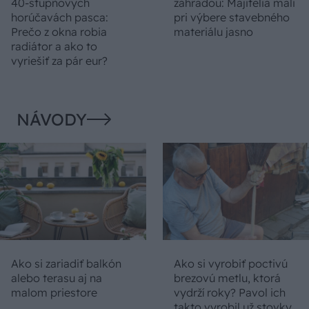
40-stupňových
záhradou: Majitelia mali
horúčavách pasca:
pri výbere stavebného
Prečo z okna robia
materiálu jasno
radiátor a ako to
vyriešiť za pár eur?
NÁVODY
Ako si zariadiť balkón
Ako si vyrobiť poctivú
alebo terasu aj na
brezovú metlu, ktorá
malom priestore
vydrží roky? Pavol ich
takto vyrobil už stovky