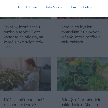
Data Deletion
Data Access
Privacy Policy
Trvalky, ktoré znesú
Nemusí to byť len
sucho a teplo? Tieto
levanduľa! 7 fialových
vysaďte na miesta, na
krások, ktoré rozžiaria
ktoré slnko svieti celý
vašu záhradu
deň
Môže aspirín zachrániť
Júlový reštart uhoriek
ochabnuté izbové
nakladačiek: Ako ich