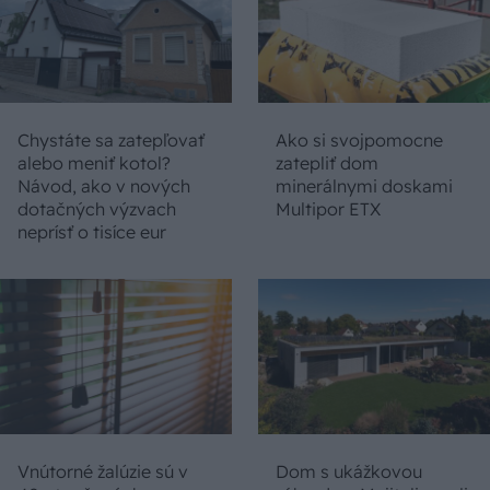
Chystáte sa zatepľovať
Ako si svojpomocne
alebo meniť kotol?
zatepliť dom
Návod, ako v nových
minerálnymi doskami
dotačných výzvach
Multipor ETX
neprísť o tisíce eur
Vnútorné žalúzie sú v
Dom s ukážkovou