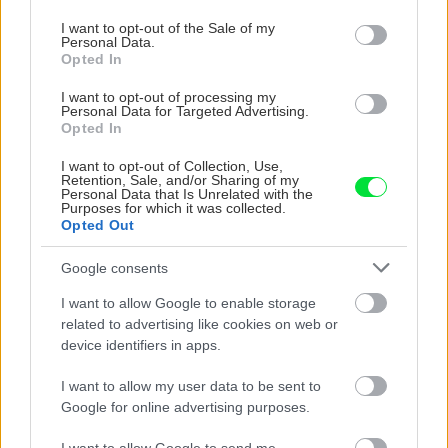
use your data for below specified purposes in below Google
consent section.
I want to opt-out of the Sale of my
Personal Data.
Opted In
I want to opt-out of processing my
Personal Data for Targeted Advertising.
Opted In
I want to opt-out of Collection, Use,
Retention, Sale, and/or Sharing of my
UROB SI SÁM 7-8/2026
Personal Data that Is Unrelated with the
Purposes for which it was collected.
Opted Out
Google consents
KDE SA DISKUTUJE
I want to allow Google to enable storage
related to advertising like cookies on web or
Akurát ten problém doma riešime na oknách z južnej
device identifiers in apps.
strany. Pravdepodobne pôjdeme do vonkajšieho
tienenia na spôsob markízy 250x150cm. Čínsky
Vnútorné žalúzie sú v 40-stupňových horúčavách pasca:
I want to allow my user data to be sent to
predajcovia idú okolo 100 eur kus.
Prečo z okna robia radiátor a ako to vyriešiť za pár eur?
Google for online advertising purposes.
Bros sprej necaka kym osa vypije moje pivo. Zaroven
nasmrdi cele hniezdo a neostane tam nic zive. Vasa