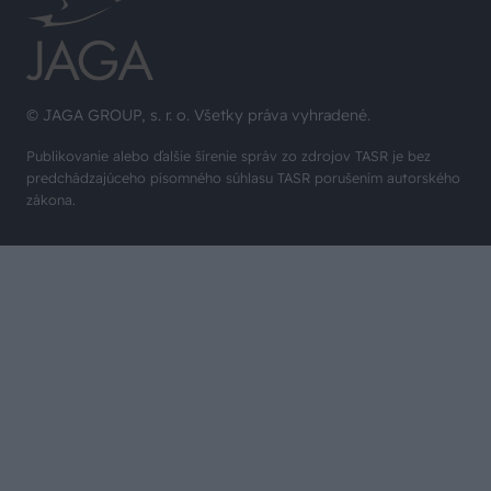
© JAGA GROUP, s. r. o. Všetky práva vyhradené.
Publikovanie alebo ďalšie šírenie správ zo zdrojov TASR je bez
predchádzajúceho písomného súhlasu TASR porušením autorského
zákona.