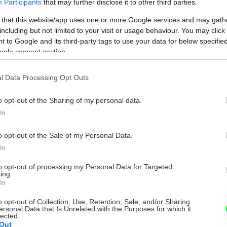
Participants
that may further disclose it to other third parties.
 that this website/app uses one or more Google services and may gath
including but not limited to your visit or usage behaviour. You may click 
 to Google and its third-party tags to use your data for below specifi
ogle consent section.
l Data Processing Opt Outs
o opt-out of the Sharing of my personal data.
In
o opt-out of the Sale of my Personal Data.
In
to opt-out of processing my Personal Data for Targeted
ing.
In
o opt-out of Collection, Use, Retention, Sale, and/or Sharing
ersonal Data that Is Unrelated with the Purposes for which it
lected.
Out