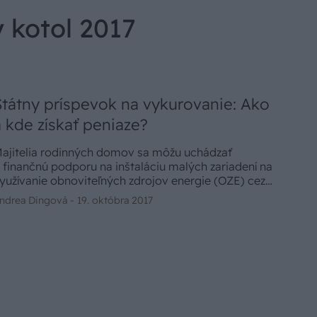
 kotol 2017
Štátny príspevok na vykurovanie: Ako
a kde získať peniaze?
ajitelia rodinných domov sa môžu uchádzať
 finančnú podporu na inštaláciu malých zariadení na
yužívanie obnoviteľných zdrojov energie (OZE) cez
árodný projekt Slovenskej inovačnej a energetickej
ndrea Dingová -
19. októbra 2017
gentúry (SIEA) s názvom Zelená domácnostiam.