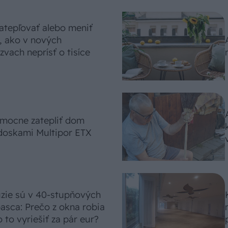
atepľovať alebo meniť
, ako v nových
vach neprísť o tisíce
omocne zatepliť dom
doskami Multipor ETX
úzie sú v 40-stupňových
asca: Prečo z okna robia
 to vyriešiť za pár eur?