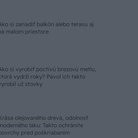
Ako si zariadiť balkón alebo terasu aj
na malom priestore
Ako si vyrobiť poctivú brezovú metlu,
ktorá vydrží roky? Pavol ich takto
vyrobil už stovky
Krása olejovaného dreva, odolnosť
moderného laku: Takto ochránite
povrchy pred poškriabaním