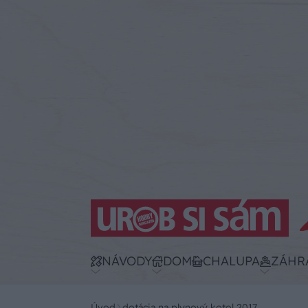
NÁVODY
DOM
CHALUPA
ZÁHR
Úvod
dotácia na plynový kotol 2017