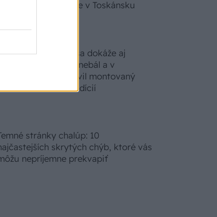
zabudnete, že nie ste v Toskánsku
S motorovou pílou sa dokáže aj
podpísať. Slovák sa nebál a v
Čičmanoch si postavil montovaný
domček v duchu tradícií
Temné stránky chalúp: 10
najčastejších skrytých chýb, ktoré vás
môžu nepríjemne prekvapiť