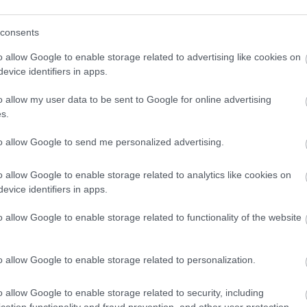
consents
o allow Google to enable storage related to advertising like cookies on
evice identifiers in apps.
o klasická izolácia
Poznáte Šittov rez? Uro
ubia v mrazoch zlyháva
ho na marhuliach v júni 
o allow my user data to be sent to Google for online advertising
o to vyriešiť raz a navždy
budúci rok vám kvety
s.
nezničia jarné mrazy
to allow Google to send me personalized advertising.
o allow Google to enable storage related to analytics like cookies on
evice identifiers in apps.
o allow Google to enable storage related to functionality of the website
CHALUPA
o allow Google to enable storage related to personalization.
é znesú sucho a teplo?
o allow Google to enable storage related to security, including
 na miesta, na ktoré
cation functionality and fraud prevention, and other user protection.