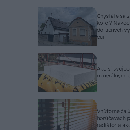
Chystáte sa z
kotol? Návod
dotačných výz
eur
Ako si svojp
minerálnymi 
Vnútorné žal
horúčavách p
radiátor a ako