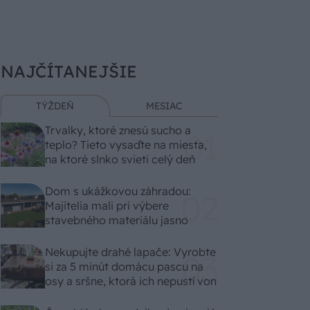
NAJČÍTANEJŠIE
TÝŽDEŇ
MESIAC
Trvalky, ktoré znesú sucho a
teplo? Tieto vysaďte na miesta,
na ktoré slnko svieti celý deň
Dom s ukážkovou záhradou:
Majitelia mali pri výbere
stavebného materiálu jasno
Nekupujte drahé lapače: Vyrobte
si za 5 minút domácu pascu na
osy a sršne, ktorá ich nepustí von