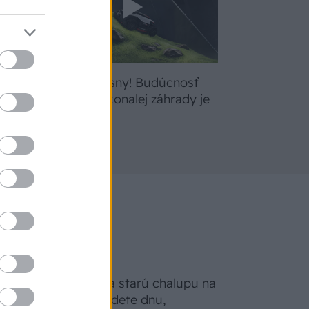
bte
Žite svoje sny! Budúcnosť
a
údržby dokonalej záhrady je
tu
Na Morave prerobila starú chalupu na
nepoznanie: Keď vojdete dnu,