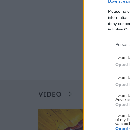
Downstream 
Please note
information 
deny consent
in below Go
Persona
I want t
Opted 
I want t
Opted 
VIDEO
I want 
Advertis
Opted 
I want t
of my P
was col
Opted 