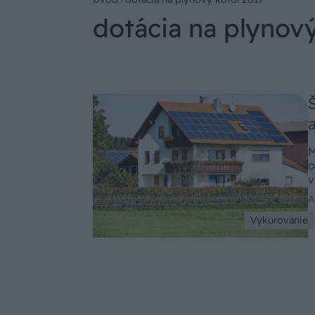
dotácia na plynový
M
o
v
n
A
a
Vykurovanie