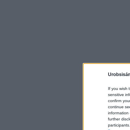
Urobsisám
If you wish 
sensitive in
confirm you
continue se
information 
further disc
participants