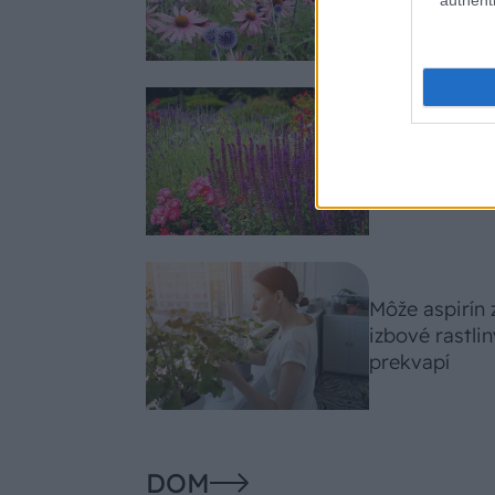
slnko svieti c
Nemusí to byť
fialových krá
záhradu
Môže aspirín
izbové rastli
prekvapí
DOM