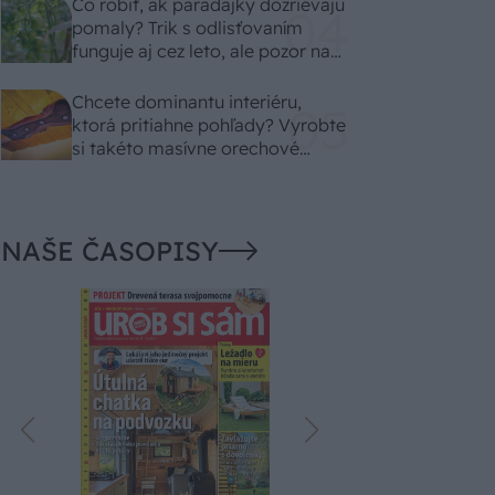
Čo robiť, ak paradajky dozrievajú
pomaly? Trik s odlisťovaním
funguje aj cez leto, ale pozor na
chyby
Chcete dominantu interiéru,
ktorá pritiahne pohľady? Vyrobte
si takéto masívne orechové
svietidlo
NAŠE ČASOPISY