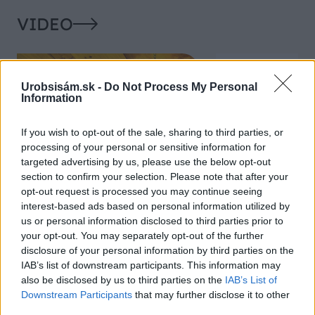
VIDEO
Urobsisám.sk -
Do Not Process My Personal
Information
If you wish to opt-out of the sale, sharing to third parties, or
processing of your personal or sensitive information for
targeted advertising by us, please use the below opt-out
section to confirm your selection. Please note that after your
opt-out request is processed you may continue seeing
Chcete dominantu interiéru,
Prečo klasická iz
interest-based ads based on personal information utilized by
ktorá pritiahne pohľady?
potrubia v mrazo
us or personal information disclosed to third parties prior to
Vyrobte si takéto masívne
ako to vyriešiť r
your opt-out. You may separately opt-out of the further
orechové svietidlo
disclosure of your personal information by third parties on the
IAB’s list of downstream participants. This information may
also be disclosed by us to third parties on the
IAB’s List of
Downstream Participants
that may further disclose it to other
ZÁHRADA
third parties.