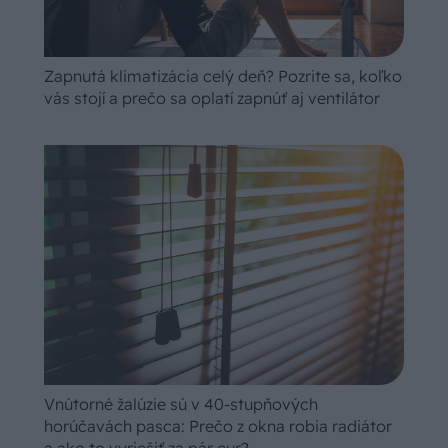
Zapnutá klimatizácia celý deň? Pozrite sa, koľko
vás stojí a prečo sa oplatí zapnúť aj ventilátor
Vnútorné žalúzie sú v 40-stupňových
horúčavách pasca: Prečo z okna robia radiátor