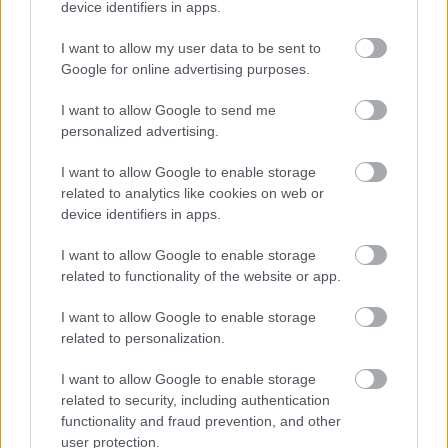
device identifiers in apps.
I want to allow my user data to be sent to
Môže aspirín zachrániť
Júlový reštart uhoriek
Google for online advertising purposes.
ochabnuté izbové
nakladačiek: Ako ich
rastliny? Pravda vás
podporiť k druhej vlne
I want to allow Google to send me
možno prekvapí
kvitnutia?
personalized advertising.
I want to allow Google to enable storage
CHALUPA
related to analytics like cookies on web or
device identifiers in apps.
I want to allow Google to enable storage
related to functionality of the website or app.
I want to allow Google to enable storage
related to personalization.
I want to allow Google to enable storage
related to security, including authentication
Na Morave prerobila
S motorovou pílou sa
functionality and fraud prevention, and other
starú chalupu na
dokáže aj podpísať.
user protection.