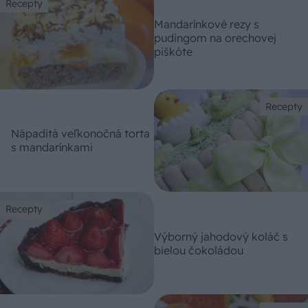
Recepty
Mandarínkové rezy s
pudingom na orechovej
piškóte
Recepty
Nápaditá veľkonočná torta
s mandarínkami
Recepty
Výborný jahodový koláč s
bielou čokoládou