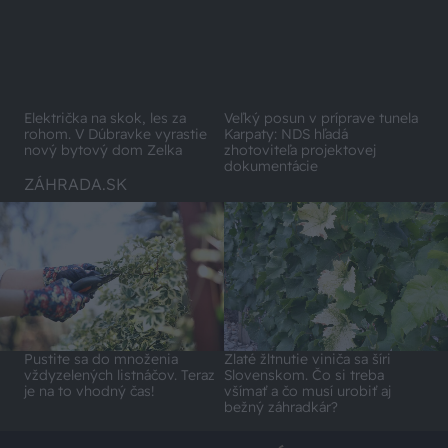
Električka na skok, les za
Veľký posun v príprave tunela
rohom. V Dúbravke vyrastie
Karpaty: NDS hľadá
nový bytový dom Zelka
zhotoviteľa projektovej
dokumentácie
ZÁHRADA.SK
Pustite sa do množenia
Zlaté žltnutie viniča sa šíri
vždyzelených listnáčov. Teraz
Slovenskom. Čo si treba
je na to vhodný čas!
všímať a čo musí urobiť aj
bežný záhradkár?