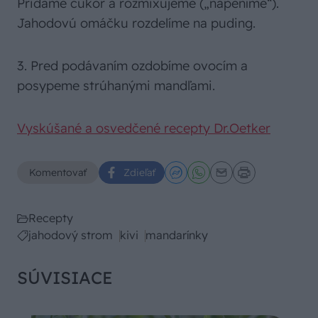
Pridáme cukor a rozmixujeme („napeníme“).
Jahodovú omáčku rozdelíme na puding.
3. Pred podávaním ozdobíme ovocím a
posypeme strúhanými mandľami.
Vyskúšané a osvedčené recepty Dr.Oetker
Komentovať
Zdieľať
Recepty
jahodový strom
kivi
mandarínky
SÚVISIACE