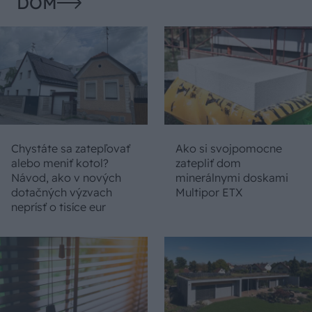
DOM
Chystáte sa zatepľovať
Ako si svojpomocne
alebo meniť kotol?
zatepliť dom
Návod, ako v nových
minerálnymi doskami
dotačných výzvach
Multipor ETX
neprísť o tisíce eur