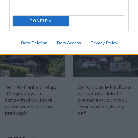
nepoznanie: Keď
Slovák sa nebál a v
vojdete dnu, zabudnete,
Čičmanoch si postavil
že nie ste v Toskánsku
montovaný domček v
duchu tradícií
CONFIRM
Data Deletion
Data Access
Privacy Policy
Temné stránky chalúp:
Žena, búracie kladivo a
10 najčastejších
vôňa dreva: Takáto
skrytých chýb, ktoré
premena zrubu z roku
vás môžu nepríjemne
1654 sa nevidí každý
prekvapiť
deň!