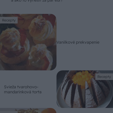
a ako to vyriešiť za pár eur?
Recepty
Vanilkové prekvapenie
Recepty
Svieža tvarohovo-
mandarinková torta