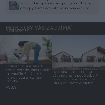
Jednoduché zapichovanie oporných kolíkov na
paradajky: Lukáš vyrobil šikovný prípravok zo
starej rúry
MOHLO BY VÁS ZAUJÍMAŤ
MÔJDOM.SK
Pridajte túto surovinu do
prania, obliečky budú hladšie
Deti odrástli, rodičia majú
a pevnejšie. Starý trik z
bývanie presne podľa seba. V
hotelov poznali už naše
novom dome je všetko pre
babičky
ich život i návštevy vnúčat
ASB.SK