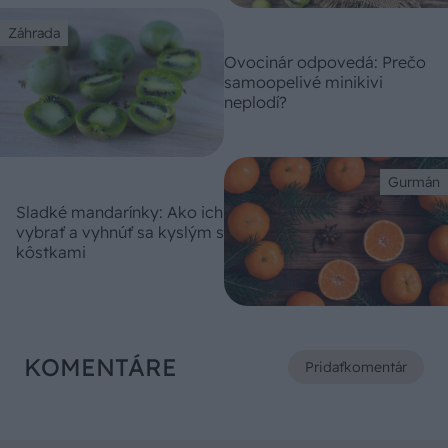
Záhrada
Ovocinár odpovedá: Prečo
samoopelivé minikivi
neplodí?
Gurmán
Sladké mandarínky: Ako ich
vybrať a vyhnúť sa kyslým s
kôstkami
KOMENTÁRE
Pridať
komentár