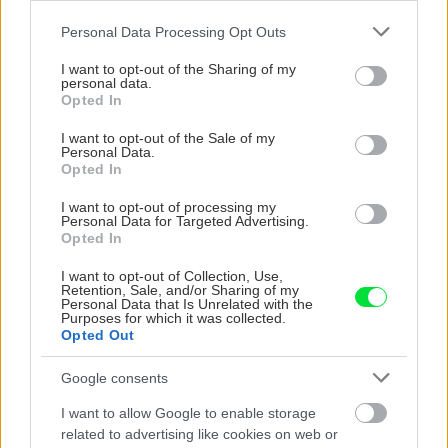
Please note that this website/app uses one or more Google
Personal Data Processing Opt Outs
services and may gather and store information including but
not limited to your visit or usage behaviour. You may click to
I want to opt-out of the Sharing of my
personal data.
grant or deny consent to Google and its third-party tags to
Opted In
use your data for below specified purposes in below Google
consent section.
I want to opt-out of the Sale of my
Personal Data.
Opted In
Trvalky, ktoré znesú
Nemusí to byť len
I want to opt-out of processing my
sucho a teplo? Tieto
levanduľa! 7 fialových
Personal Data for Targeted Advertising.
vysaďte na miesta, na
krások, ktoré rozžiaria
Opted In
ktoré slnko svieti celý
vašu záhradu
I want to opt-out of Collection, Use,
deň
Retention, Sale, and/or Sharing of my
Personal Data that Is Unrelated with the
Purposes for which it was collected.
Opted Out
Google consents
I want to allow Google to enable storage
related to advertising like cookies on web or