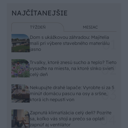
NAJČÍTANEJŠIE
TÝŽDEŇ
MESIAC
Dom s ukážkovou záhradou: Majitelia
mali pri výbere stavebného materiálu
jasno
Trvalky, ktoré znesú sucho a teplo? Tieto
vysaďte na miesta, na ktoré slnko svieti
celý deň
Nekupujte drahé lapače: Vyrobte si za 5
minút domácu pascu na osy a sršne,
ktorá ich nepustí von
Zapnutá klimatizácia celý deň? Pozrite
sa, koľko vás stojí a prečo sa oplatí
zapnúť aj ventilátor