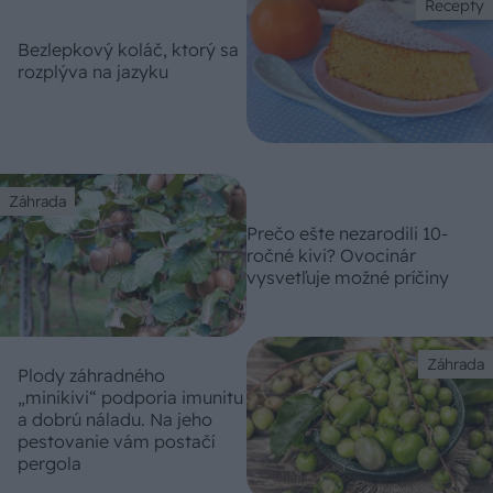
Recepty
Bezlepkový koláč, ktorý sa
rozplýva na jazyku
Záhrada
Prečo ešte nezarodili 10-
ročné kivi? Ovocinár
vysvetľuje možné príčiny
Záhrada
Plody záhradného
„minikivi“ podporia imunitu
a dobrú náladu. Na jeho
pestovanie vám postačí
pergola