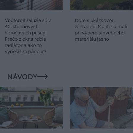
Vnútorné žalúzie sú v
Dom s ukážkovou
40-stupňových
záhradou: Majitelia mali
horúčavách pasca:
pri výbere stavebného
Prečo z okna robia
materiálu jasno
radiátor a ako to
vyriešiť za pár eur?
NÁVODY