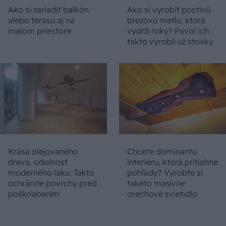
Ako si zariadiť balkón
Ako si vyrobiť poctivú
alebo terasu aj na
brezovú metlu, ktorá
malom priestore
vydrží roky? Pavol ich
takto vyrobil už stovky
Krása olejovaného
Chcete dominantu
dreva, odolnosť
interiéru, ktorá pritiahne
moderného laku: Takto
pohľady? Vyrobte si
ochránite povrchy pred
takéto masívne
poškriabaním
orechové svietidlo