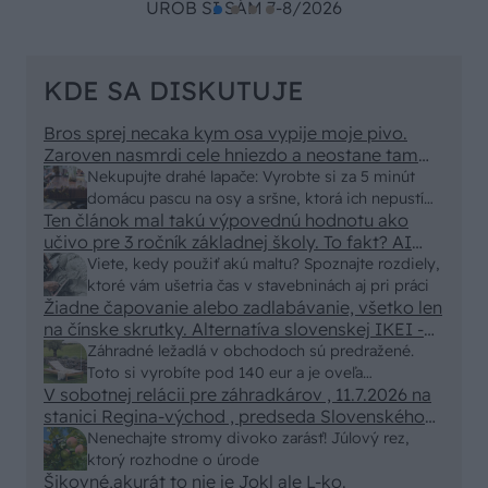
UROB SI SÁM 7-8/2026
KDE SA DISKUTUJE
Bros sprej necaka kym osa vypije moje pivo.
Zaroven nasmrdi cele hniezdo a neostane tam
nic zive. Vasa pasca naucinke moc efektivne.
Nekupujte drahé lapače: Vyrobte si za 5 minút
Skor pritiahne slimaky
domácu pascu na osy a sršne, ktorá ich nepustí
Ten článok mal takú výpovednú hodnotu ako
von
učivo pre 3 ročník základnej školy. To fakt? AI
alebo nejaka kniha z VŠ? Dnešné rychlotvrdnuce
Viete, kedy použiť akú maltu? Spoznajte rozdiely,
malty - pevnosť 40 Mpa a doba schnutia tak 15
ktoré vám ušetria čas v stavebninách aj pri práci
minut , k tomu vodotesné s kryštálikou. A rozdiel
Žiadne čapovanie alebo zadlabávanie, všetko len
na čínske skrutky. Alternatíva slovenskej IKEI -
- schnutie a zretie. Nič?
čo sa týka pevnosti. Autor si nedal veľa námahy s
Záhradné ležadlá v obchodoch sú predražené.
remeselným spracovaním, škoda. No lepšie než
Toto si vyrobíte pod 140 eur a je oveľa
ten odpad z DTD predávaný v Kauflande alebo
V sobotnej relácii pre záhradkárov , 11.7.2026 na
pohodlnejšie!
Lídli.
stanici Regina-východ , predseda Slovenského
zväzu záhradkárov pán Jakubech tvrdil, že to, že
Nenechajte stromy divoko zarásť! Júlový rez,
vlky sú neproduktívne , nie je pravda. Aj vlky je
ktorý rozhodne o úrode
možné použiť pri formovaní koruny a budú rodiť.
Šikovné,akurát to nie je Jokl ale L-ko.