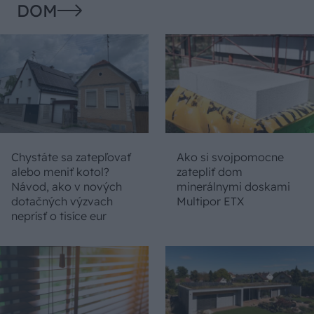
DOM
Chystáte sa zatepľovať
Ako si svojpomocne
alebo meniť kotol?
zatepliť dom
Návod, ako v nových
minerálnymi doskami
dotačných výzvach
Multipor ETX
neprísť o tisíce eur