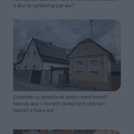
a ako to vyriešiť za pár eur?
Chystáte sa zatepľovať alebo meniť kotol?
Návod, ako v nových dotačných výzvach
neprísť o tisíce eur