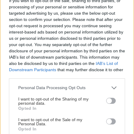
If you wish to opt-out of the sale, sharing to third parties, or
KOMENTÁRE
Pridať
komentár
processing of your personal or sensitive information for
targeted advertising by us, please use the below opt-out
Anicka
section to confirm your selection. Please note that after your
16. februára 2012 o 13:33
opt-out request is processed you may continue seeing
Načo dávať do rumového rozvaru vodu+ cukor +
interest-based ads based on personal information utilized by
farbivo, stačí dať nejaký červený sirup, a variť sa to
us or personal information disclosed to third parties prior to
vôbec nemusí, ja iba zmiešam sirup s rumom a
your opt-out. You may separately opt-out of the further
dolejem vody podľa chuti. Aj aj do polevy možno dať
disclosure of your personal information by third parties on the
miesto farbiva sirup,používam ten istý červený, len
IAB’s list of downstream participants. This information may
ho dám máličko, aby to bolo ružové.
also be disclosed by us to third parties on the
IAB’s List of
Odpovedať
Downstream Participants
that may further disclose it to other
xxx
third parties.
9. februára 2014 o 15:17
..s tým sirupom sa mi to páči – vyskúšam
Please note that this website/app uses one or more Google
Personal Data Processing Opt Outs
Odpovedať
services and may gather and store information including but
veronika
not limited to your visit or usage behaviour. You may click to
I want to opt-out of the Sharing of my
25. októbra 2014 o 19:01
personal data.
grant or deny consent to Google and its third-party tags to
Dobre
Opted In
use your data for below specified purposes in below Google
Odpovedať
AZKQN
consent section.
I want to opt-out of the Sale of my
Personal Data.
4. mája 2015 o 20:13
milujem ho a casto ho robim 🙂
Opted In