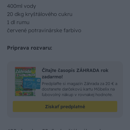
400ml vody
20 dkg kryštálového cukru
1 dl rumu
červené potravinárske farbivo
Príprava rozvaru:
Čítajte časopis ZÁHRADA rok
zadarmo!
Predplaťte si magazín Záhrada za 20 € a
dostanete darčekovú kartu Möbelix na
ľubovolný nákup v rovnakej hodnote.
Získať predplatné