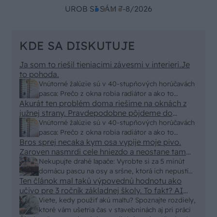
UROB SI SÁM 7-8/2026
KDE SA DISKUTUJE
Ja som to riešil tieniacimi závesmi v interieri.Je
to pohoda.
Vnútorné žalúzie sú v 40-stupňových horúčavách
pasca: Prečo z okna robia radiátor a ako to
Akurát ten problém doma riešime na oknách z
vyriešiť za pár eur?
južnej strany. Pravdepodobne pôjdeme do
vonkajšieho tienenia na spôsob markízy
Vnútorné žalúzie sú v 40-stupňových horúčavách
250x150cm. Čínsky predajcovia idú okolo 100
pasca: Prečo z okna robia radiátor a ako to
eur kus.
Bros sprej necaka kym osa vypije moje pivo.
vyriešiť za pár eur?
Zaroven nasmrdi cele hniezdo a neostane tam
nic zive. Vasa pasca naucinke moc efektivne.
Nekupujte drahé lapače: Vyrobte si za 5 minút
Skor pritiahne slimaky
domácu pascu na osy a sršne, ktorá ich nepustí
Ten článok mal takú výpovednú hodnotu ako
von
učivo pre 3 ročník základnej školy. To fakt? AI
alebo nejaka kniha z VŠ? Dnešné rychlotvrdnuce
Viete, kedy použiť akú maltu? Spoznajte rozdiely,
malty - pevnosť 40 Mpa a doba schnutia tak 15
ktoré vám ušetria čas v stavebninách aj pri práci