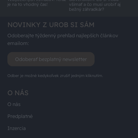
je na to vhodný čas!
všímať a čo musí urobiť aj
bežný záhradkár?
NOVINKY Z UROB SI SÁM
Odoberajte týždenný prehľad najlepších článkov
emailom:
Odoberať bezplatný newsletter
Odber je možné kedykoľvek zrušiť jedným kliknutím.
O NÁS
O nás
Predplatné
Inzercia