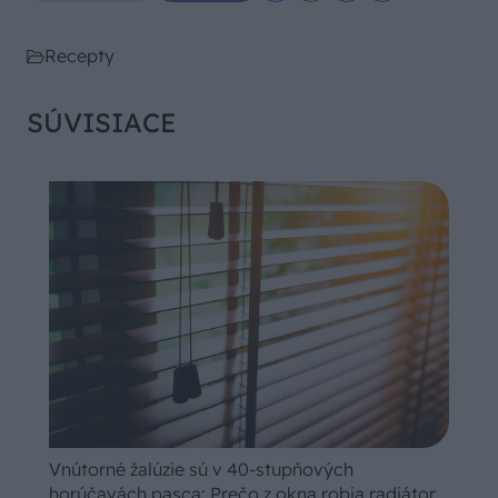
Recepty
SÚVISIACE
Vnútorné žalúzie sú v 40-stupňových
horúčavách pasca: Prečo z okna robia radiátor