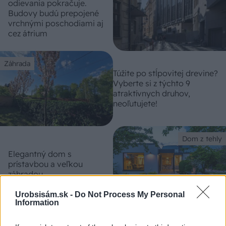
odievania pokračuje.
Budovy budú prepojené
vrchnými poschodiami aj
cez átrium
Záhrada
Túžite po stĺpovitej drevine?
Vyberte si z týchto 9
atraktívnych druhov,
neoľutujete!
Dom z tehly
Elegantný dom s
prístavbou a veľkou
záhradou
Urobsisám.sk -
Do Not Process My Personal
Information