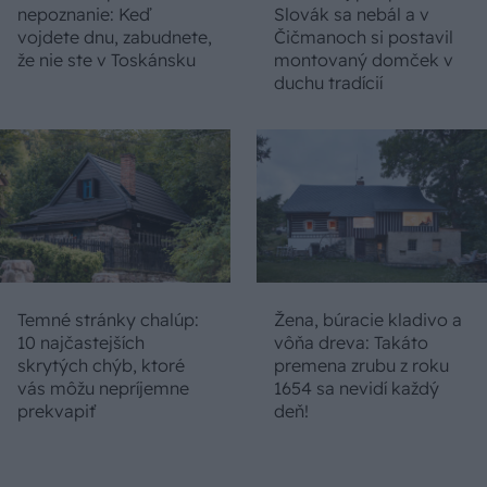
nepoznanie: Keď
Slovák sa nebál a v
vojdete dnu, zabudnete,
Čičmanoch si postavil
že nie ste v Toskánsku
montovaný domček v
duchu tradícií
Temné stránky chalúp:
Žena, búracie kladivo a
10 najčastejších
vôňa dreva: Takáto
skrytých chýb, ktoré
premena zrubu z roku
vás môžu nepríjemne
1654 sa nevidí každý
prekvapiť
deň!