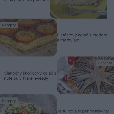
Recepty
Pistáciový koláč s medom
a marhuľami
Recepty
Vianočný škoricový koláč s
nutelou v tvare hviezdy
Recepty
Je tu nová super potravina: