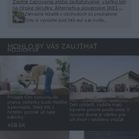
minut , k tomu vodotesné s kryštálikou. A rozdiel
Žiadne čapovanie alebo zadlabávanie, všetko len
na čínske skrutky. Alternatíva slovenskej IKEI -
- schnutie a zretie. Nič?
čo sa týka pevnosti. Autor si nedal veľa námahy s
Záhradné ležadlá v obchodoch sú predražené.
remeselným spracovaním, škoda. No lepšie než
Toto si vyrobíte pod 140 eur a je oveľa
ten odpad z DTD predávaný v Kauflande alebo
pohodlnejšie!
Lídli.
MOHLO BY VÁS ZAUJÍMAŤ
MÔJDOM.SK
Pridajte túto surovinu do
prania, obliečky budú hladšie
Deti odrástli, rodičia majú
a pevnejšie. Starý trik z
bývanie presne podľa seba. V
hotelov poznali už naše
novom dome je všetko pre
babičky
ich život i návštevy vnúčat
ASB.SK