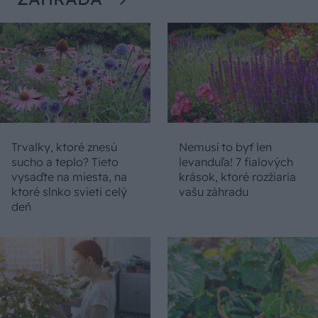
Trvalky, ktoré znesú
Nemusí to byť len
sucho a teplo? Tieto
levanduľa! 7 fialových
vysaďte na miesta, na
krások, ktoré rozžiaria
ktoré slnko svieti celý
vašu záhradu
deň