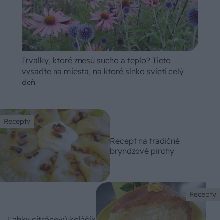
Trvalky, ktoré znesú sucho a teplo? Tieto
vysaďte na miesta, na ktoré slnko svieti celý
deň
Recepty
Recept na tradičné
bryndzové pirohy
Recepty
Ľahký citrónový koláčik