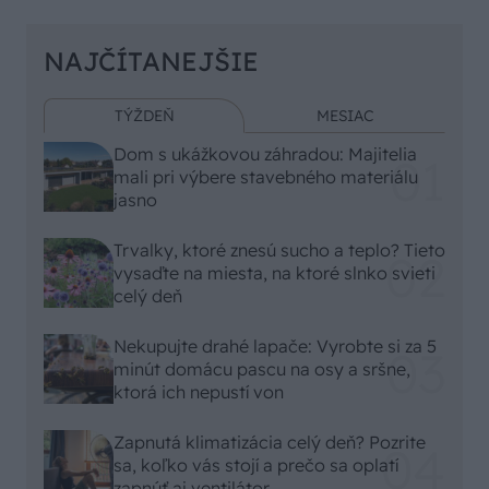
NAJČÍTANEJŠIE
TÝŽDEŇ
MESIAC
Dom s ukážkovou záhradou: Majitelia
mali pri výbere stavebného materiálu
jasno
Trvalky, ktoré znesú sucho a teplo? Tieto
vysaďte na miesta, na ktoré slnko svieti
celý deň
Nekupujte drahé lapače: Vyrobte si za 5
minút domácu pascu na osy a sršne,
ktorá ich nepustí von
Zapnutá klimatizácia celý deň? Pozrite
sa, koľko vás stojí a prečo sa oplatí
zapnúť aj ventilátor