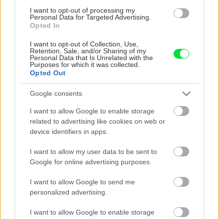
Odpovedať
Mia
I want to opt-out of processing my
Personal Data for Targeted Advertising.
18. novembra 2015 o 16:44
Opted In
A čo tak dať dobrý hustejší sirup rozriedit troskou
dobrého ovocného čaju?Tych farbív je tam veľa a
I want to opt-out of Collection, Use,
sirup to pekne zafarbí
Retention, Sale, and/or Sharing of my
Personal Data that Is Unrelated with the
Odpovedať
Purposes for which it was collected.
Miroslava Miňa Repková
Opted Out
20. decembra 2015 o 20:49
Určite ho na Vianoce upečieme 😀
Google consents
Odpovedať
evika
I want to allow Google to enable storage
20. februára 2016 o 10:08
related to advertising like cookies on web or
Dobrý deň, niekedy je dobré uviesť aj veľkosť plechu
device identifiers in apps.
na ktorý je daný recept, pretože ne veľkom plechu sa
takýto koláčik nepodarí. Treba zmeniť dávkovanie
I want to allow my user data to be sent to
Odpovedať
Google for online advertising purposes.
I want to allow Google to send me
personalized advertising.
I want to allow Google to enable storage