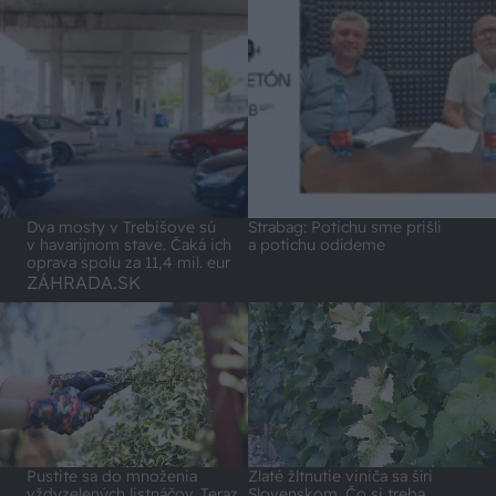
Dva mosty v Trebišove sú
Strabag: Potichu sme prišli
v havarijnom stave. Čaká ich
a potichu odídeme
oprava spolu za 11,4 mil. eur
ZÁHRADA.SK
Pustite sa do množenia
Zlaté žltnutie viniča sa šíri
vždyzelených listnáčov. Teraz
Slovenskom. Čo si treba