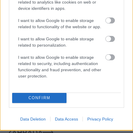
related to analytics like cookies on web or
device identifiers in apps.
VIDEO
I want to allow Google to enable storage
related to functionality of the website or app.
I want to allow Google to enable storage
related to personalization.
I want to allow Google to enable storage
related to security, including authentication
functionality and fraud prevention, and other
user protection.
Chcete dominantu interiéru,
Prečo klasická iz
ktorá pritiahne pohľady?
potrubia v mrazo
CONFIRM
Vyrobte si takéto masívne
ako to vyriešiť r
orechové svietidlo
Data Deletion
Data Access
Privacy Policy
ZÁHRADA