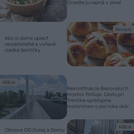
Oceníte ju najmä v zime!
Recepty
Ako si doma upiecť
neodolateľné a voňavé
sladké žemličky
ASB.sk
Rekonštrukcia Bierovských
mostov finišuje. Cestu pri
Trenčíne sprístupnia
motoristom o pol roka skôr
ASB.sk
Obnova OD Dunaj a Domu