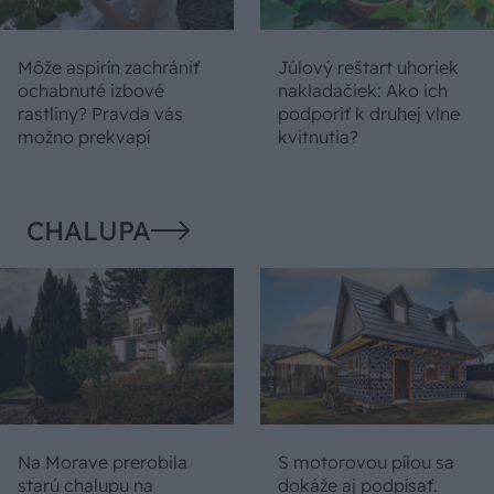
Môže aspirín zachrániť
Júlový reštart uhoriek
ochabnuté izbové
nakladačiek: Ako ich
rastliny? Pravda vás
podporiť k druhej vlne
možno prekvapí
kvitnutia?
CHALUPA
Na Morave prerobila
S motorovou pílou sa
starú chalupu na
dokáže aj podpísať.