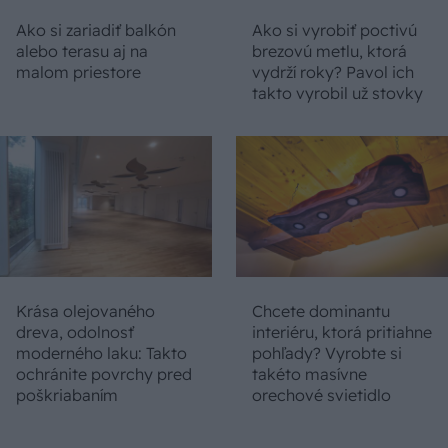
Ako si zariadiť balkón
Ako si vyrobiť poctivú
alebo terasu aj na
brezovú metlu, ktorá
malom priestore
vydrží roky? Pavol ich
takto vyrobil už stovky
Krása olejovaného
Chcete dominantu
dreva, odolnosť
interiéru, ktorá pritiahne
moderného laku: Takto
pohľady? Vyrobte si
ochránite povrchy pred
takéto masívne
poškriabaním
orechové svietidlo