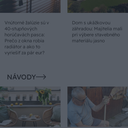
Vnútorné žalúzie sú v
Dom s ukážkovou
40-stupňových
záhradou: Majitelia mali
horúčavách pasca:
pri výbere stavebného
Prečo z okna robia
materiálu jasno
radiátor a ako to
vyriešiť za pár eur?
NÁVODY