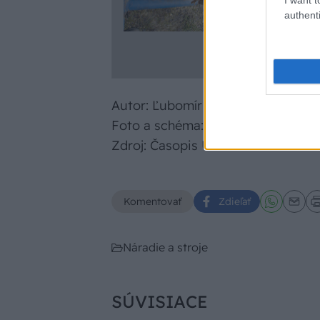
authenti
Autor: Ľubomír Šuvada, Suchá Ho
Foto a schéma: autor
Zdroj: Časopis Urob si sám
Komentovať
Zdieľať
Náradie a stroje
SÚVISIACE