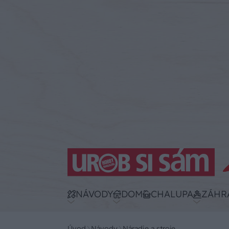
NÁVODY
DOM
CHALUPA
ZÁHR
Úvod
Návody
Náradie a stroje