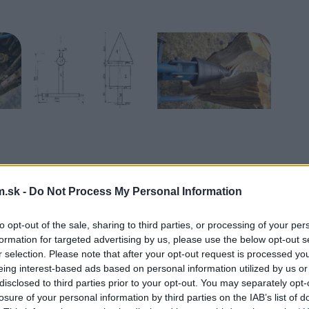
.sk -
Do Not Process My Personal Information
to opt-out of the sale, sharing to third parties, or processing of your per
formation for targeted advertising by us, please use the below opt-out s
r selection. Please note that after your opt-out request is processed y
a kuželi (1), na ktorom je narezaný závit.
eing interest-based ads based on personal information utilized by us or
tka a so zväčšujúcim sa priemerom ho
disclosed to third parties prior to your opt-out. You may separately opt-
adeli (3), ktorý je umiestnený v dvoch
losure of your personal information by third parties on the IAB’s list of