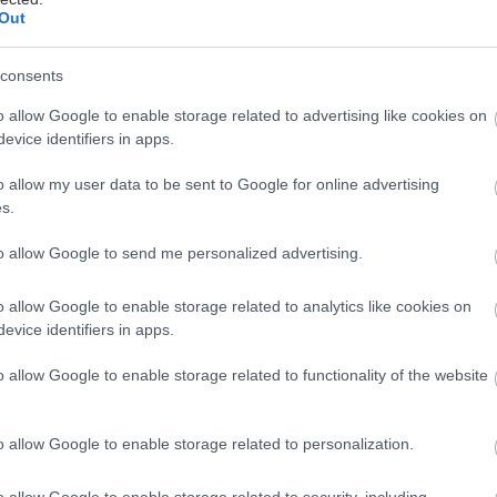
Out
 (2) s držiakom na „tretí bod“ uchytenia do
je prispôsobená na vloženie kálačky do
consents
eďže sa kardan
traktora
točí vpravo, je na
5), ktorý zabráni pretočeniu polena.
o allow Google to enable storage related to advertising like cookies on
evice identifiers in apps.
ou dali kálať polená dlhé minimálne meter.
h môže prispôsobiť podľa rozmerov traktora
o allow my user data to be sent to Google for online advertising
s.
to allow Google to send me personalized advertising.
o allow Google to enable storage related to analytics like cookies on
evice identifiers in apps.
o allow Google to enable storage related to functionality of the website
o allow Google to enable storage related to personalization.
o allow Google to enable storage related to security, including