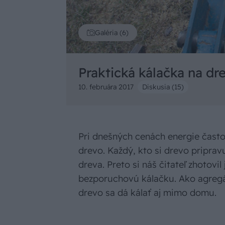
Galéria (6)
Praktická kálačka na d
10. februára 2017
Diskusia (15)
Pri dnešných cenách energie čast
drevo. Každý, kto si drevo pripravu
dreva. Preto si náš čitateľ zhotov
bezporuchovú kálačku. Ako agregát
drevo sa dá kálať aj mimo domu.