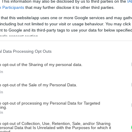
. This information may also be disclosed by us to third parties on the
IA
i (2). Hriadeľ má na opačnom konci drážky
Participants
that may further disclose it to other third parties.
rený do tvaru T, je zhotovený z
 that this website/app uses one or more Google services and may gath
including but not limited to your visit or usage behaviour. You may click 
 to Google and its third-party tags to use your data for below specifi
ogle consent section.
l Data Processing Opt Outs
o opt-out of the Sharing of my personal data.
In
o opt-out of the Sale of my Personal Data.
In
to opt-out of processing my Personal Data for Targeted
ing.
In
o opt-out of Collection, Use, Retention, Sale, and/or Sharing
ersonal Data that Is Unrelated with the Purposes for which it
lected.