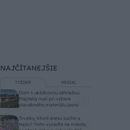
NAJČÍTANEJŠIE
TÝŽDEŇ
MESIAC
Dom s ukážkovou záhradou:
Majitelia mali pri výbere
stavebného materiálu jasno
Trvalky, ktoré znesú sucho a
teplo? Tieto vysaďte na miesta,