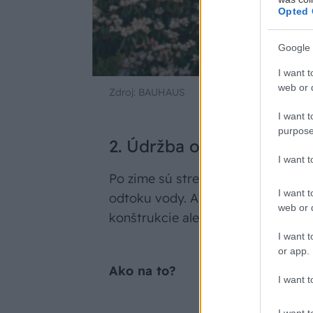
Opted 
Google 
I want t
web or d
Zdroj: BAUHAUS
I want t
purpose
2. Údržba odkvapov a st
I want 
Po zime sú strecha a odkvapy často
I want t
odtoku vody. Ak tento problém ner
web or d
konštrukcie alebo dokonca k zatek
I want t
or app.
Ako na to?
I want t
I want t