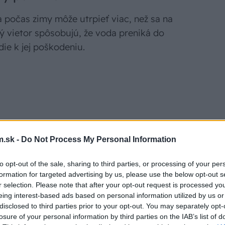
 počas zimy môže utrpieť viac, než sa na
ný vietor spôsobujú, že voda preniká do
die k jej poškodeniu.
 Odstráňte pavučiny, zvyšky lístia a
iálne čistiace prostriedky, ktoré
.sk -
Do Not Process My Personal Information
to opt-out of the sale, sharing to third parties, or processing of your per
evyskytujú praskliny alebo iné poškodenia.
formation for targeted advertising by us, please use the below opt-out s
omocou kvalitných tmelov.
r selection. Please note that after your opt-out request is processed y
 zvážte nanesenie novej vrstvy omietky
eing interest-based ads based on personal information utilized by us or
disclosed to third parties prior to your opt-out. You may separately opt-
losure of your personal information by third parties on the IAB’s list of
ý náter. Silikátové alebo akrylové farby