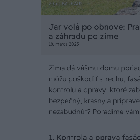
Zdroj: BAUHAUS
Jar volá po obnove: Pra
a záhradu po zime
18. marca 2025
Zima dá vášmu domu poriadn
môžu poškodiť strechu, fasád
kontrolu a opravy, ktoré z
bezpečný, krásny a priprave
nezabudnúť? Poradíme vám
1. Kontrola a oprava fas