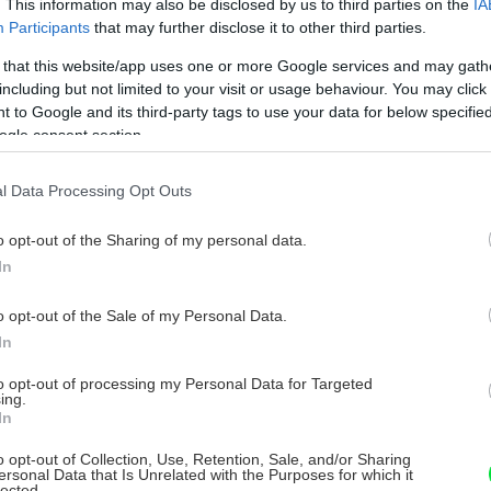
. This information may also be disclosed by us to third parties on the
IA
nehom aj UV žiarením.
Participants
that may further disclose it to other third parties.
 that this website/app uses one or more Google services and may gath
including but not limited to your visit or usage behaviour. You may click 
 to Google and its third-party tags to use your data for below specifi
ogle consent section.
l Data Processing Opt Outs
o opt-out of the Sharing of my personal data.
In
o opt-out of the Sale of my Personal Data.
In
to opt-out of processing my Personal Data for Targeted
ing.
In
o opt-out of Collection, Use, Retention, Sale, and/or Sharing
ersonal Data that Is Unrelated with the Purposes for which it
lected.