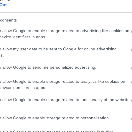
Out
consents
o allow Google to enable storage related to advertising like cookies on
evice identifiers in apps.
o allow my user data to be sent to Google for online advertising
s.
rechy
to allow Google to send me personalized advertising.
 zanesené lístím či vetvičkami, čo bráni
o allow Google to enable storage related to analytics like cookies on
iešite, môže dôjsť k poškodeniu
evice identifiers in apps.
aniu.
o allow Google to enable storage related to functionality of the website
o allow Google to enable storage related to personalization.
o allow Google to enable storage related to security, including