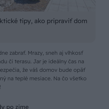
ktické tipy, ako pripraviť dom
e zabrať. Mrazy, sneh aj vlhkosť
u či terasu. Jar je ideálny čas na
abezpečia, že váš domov bude opäť
ný na teplé mesiace. Na čo všetko
!
ády po zime