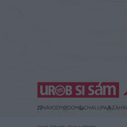
NÁVODY
DOM
CHALUPA
ZÁHR
Úvod
Návody
Dvor a záhrada