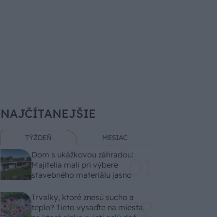
NAJČÍTANEJŠIE
TÝŽDEŇ
MESIAC
Dom s ukážkovou záhradou:
Majitelia mali pri výbere
stavebného materiálu jasno
Trvalky, ktoré znesú sucho a
teplo? Tieto vysaďte na miesta,