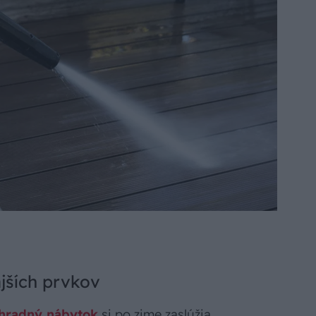
ajších prvkov
hradný nábytok
si po zime zaslúžia