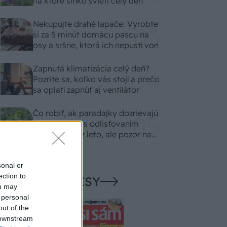
na ktoré slnko svieti celý deň
Nekupujte drahé lapače: Vyrobte
si za 5 minút domácu pascu na
osy a sršne, ktorá ich nepustí von
Zapnutá klimatizácia celý deň?
Pozrite sa, koľko vás stojí a prečo
sa oplatí zapnúť aj ventilátor
Čo robiť, ak paradajky dozrievajú
pomaly? Trik s odlisťovaním
funguje aj cez leto, ale pozor na
chyby
sonal or
ection to
NAŠE ČASOPISY
ou may
 personal
out of the
 downstream