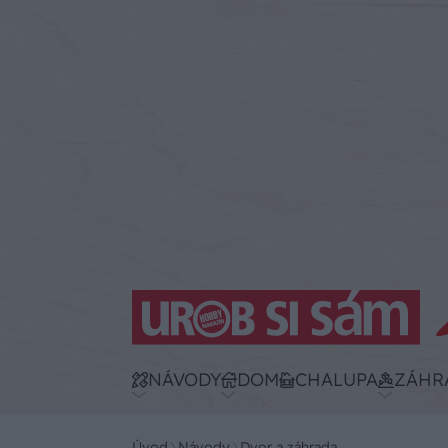
NÁVODY
DOM
CHALUPA
ZÁHR
Úvod
Návody
Dvor a záhrada