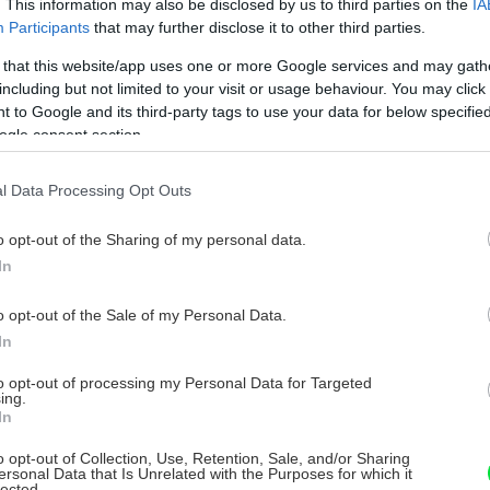
. This information may also be disclosed by us to third parties on the
IA
Participants
that may further disclose it to other third parties.
 that this website/app uses one or more Google services and may gath
including but not limited to your visit or usage behaviour. You may click 
 to Google and its third-party tags to use your data for below specifi
ogle consent section.
44 €
l Data Processing Opt Outs
o opt-out of the Sharing of my personal data.
In
o opt-out of the Sale of my Personal Data.
, 3 balenia
In
to opt-out of processing my Personal Data for Targeted
ing.
, 3 balenia
In
o opt-out of Collection, Use, Retention, Sale, and/or Sharing
ersonal Data that Is Unrelated with the Purposes for which it
lected.