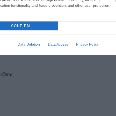
cation functionality and fraud prevention, and other user protection.
j podlahy
CONFIRM
Data Deletion
Data Access
Privacy Policy
– 2 ks,
odlahy