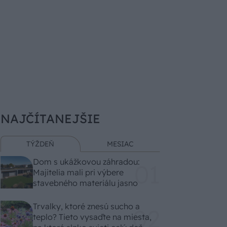
NAJČÍTANEJŠIE
TÝŽDEŇ
MESIAC
Dom s ukážkovou záhradou:
Majitelia mali pri výbere
stavebného materiálu jasno
Trvalky, ktoré znesú sucho a
teplo? Tieto vysaďte na miesta,