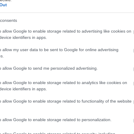
Out
150 ks,
0 ks
consents
o allow Google to enable storage related to advertising like cookies on
evice identifiers in apps.
o allow my user data to be sent to Google for online advertising
s.
to allow Google to send me personalized advertising.
o allow Google to enable storage related to analytics like cookies on
zamykacia
evice identifiers in apps.
o allow Google to enable storage related to functionality of the website
3 ks,
 podložky M8 – 6 ks
o allow Google to enable storage related to personalization.
hy
o allow Google to enable storage related to security, including