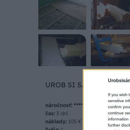
Urobsisám
UROB SI SÁM
If you wish 
sensitive in
náročnosť: ****
confirm you
čas:
3 dni
continue se
information 
náklady:
105 €
further disc
ľudia:
1