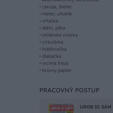
• ceruza, štetec
• meter, uholník
• vŕtačka
• dláto, pílka
• stolárske zvierky
• cirkulárka
• hobľovačka
• dlabačka
• vrchná fréza
• brúsny papier
PRACOVNÝ POSTUP
UROB SI SÁM n