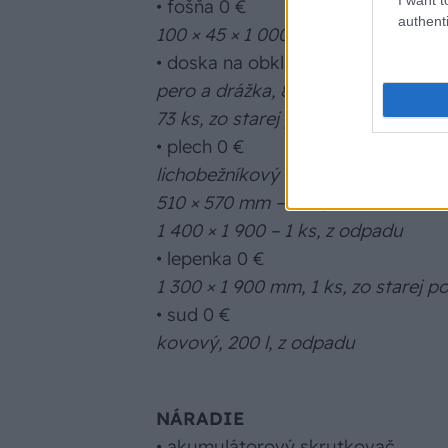
• fošňa 0 €
authenti
100 × 45 × 1 000 mm, 6 ks, zo stare
• doska na obklad 0 €
pero a drážka, 80 × 20 × 2 200 mm,
73 ks, zo starej podlahy
• plech 0 €
lichobežníkový (trapézový) profil,
510 × 570 mm – 2 ks, 900 × 570 mm 
1 400 × 1 900 – 1 ks, z odpadu
• lepenka 0 €
1 300 × 1 900 mm, 1 ks, zo starej p
• sud 0 €
kovový, 200 l, z odpadu
NÁRADIE
• akumulátorový skrutkovač