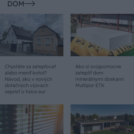
DOM
Chystáte sa zatepľovať
Ako si svojpomocne
alebo meniť kotol?
zatepliť dom
Návod, ako v nových
minerálnymi doskami
dotačných výzvach
Multipor ETX
neprísť o tisíce eur