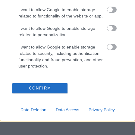
nepoznanie: Keď
Slovák sa nebál a v
vojdete dnu, zabudnete,
Čičmanoch si postavil
I want to allow Google to enable storage
že nie ste v Toskánsku
montovaný domček v
related to functionality of the website or app.
duchu tradícií
I want to allow Google to enable storage
related to personalization.
I want to allow Google to enable storage
related to security, including authentication
functionality and fraud prevention, and other
user protection.
Temné stránky chalúp:
Žena, búracie kladivo a
CONFIRM
10 najčastejších
vôňa dreva: Takáto
skrytých chýb, ktoré
premena zrubu z roku
vás môžu nepríjemne
1654 sa nevidí každý
Data Deletion
Data Access
Privacy Policy
prekvapiť
deň!