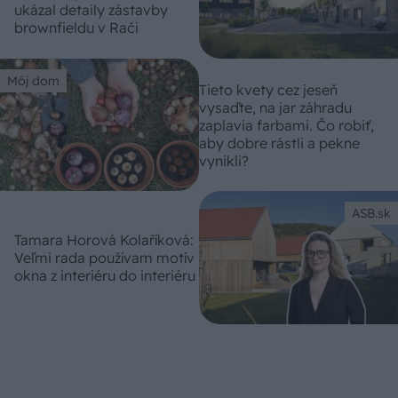
ukázal detaily zástavby
brownfieldu v Rači
Môj dom
Tieto kvety cez jeseň
vysaďte, na jar záhradu
zaplavia farbami. Čo robiť,
aby dobre rástli a pekne
vynikli?
ASB.sk
Tamara Horová Kolaříková:
Veľmi rada používam motív
okna z interiéru do interiéru