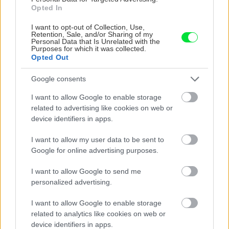
Opted In
I want to opt-out of Collection, Use,
Môže aspirín zachrániť
Júlový reštart uhoriek
Retention, Sale, and/or Sharing of my
ochabnuté izbové
nakladačiek: Ako ich
Personal Data that Is Unrelated with the
Purposes for which it was collected.
rastliny? Pravda vás
podporiť k druhej vlne
Opted Out
možno prekvapí
kvitnutia?
Google consents
I want to allow Google to enable storage
CHALUPA
related to advertising like cookies on web or
device identifiers in apps.
I want to allow my user data to be sent to
Google for online advertising purposes.
I want to allow Google to send me
personalized advertising.
I want to allow Google to enable storage
Na Morave prerobila
S motorovou pílou sa
related to analytics like cookies on web or
starú chalupu na
dokáže aj podpísať.
device identifiers in apps.