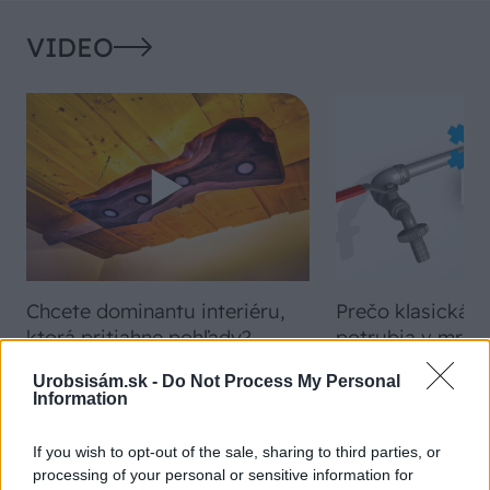
VIDEO
Chcete dominantu interiéru,
Prečo klasická iz
ktorá pritiahne pohľady?
potrubia v mrazo
Vyrobte si takéto masívne
ako to vyriešiť r
Urobsisám.sk -
Do Not Process My Personal
orechové svietidlo
Information
If you wish to opt-out of the sale, sharing to third parties, or
processing of your personal or sensitive information for
ZÁHRADA