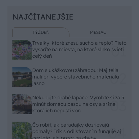
NAJČÍTANEJŠIE
TÝŽDEŇ
MESIAC
Trvalky, ktoré znesú sucho a teplo? Tieto
vysaďte na miesta, na ktoré slnko svieti
celý deň
Dom s ukážkovou záhradou: Majitelia
mali pri výbere stavebného materiálu
jasno
Nekupujte drahé lapače: Vyrobte si za 5
minút domácu pascu na osy a sršne,
ktorá ich nepustí von
Čo robiť, ak paradajky dozrievajú
pomaly? Trik s odlisťovaním funguje aj
cez leto, ale pozor na chyby