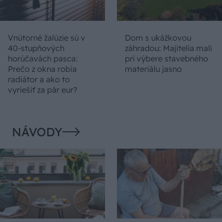
Vnútorné žalúzie sú v
Dom s ukážkovou
40-stupňových
záhradou: Majitelia mali
horúčavách pasca:
pri výbere stavebného
Prečo z okna robia
materiálu jasno
radiátor a ako to
vyriešiť za pár eur?
NÁVODY