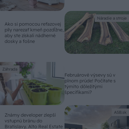
Náradie a stroje
Ako si pomocou reťazovej
píly narezať kmeň pozdĺžne,
aby ste získali nádherné
dosky a fošne
Záhrada
Februárové výsevy sú v
plnom prúde! Počítate s
týmito dôležitými
špecifikami?
ASB.sk
Známy developer zlepší
vstupnú bránu do
Bratislavy. Alto Real Estate