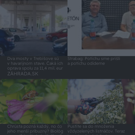
Dva mosty v Trebišove sú
Strabag: Potichu sme prišli
v havarijnom stave. Čaká ich
a potichu odídeme
oprava spolu za 11,4 mil. eur
ZÁHRADA.SK
Chrústa pozná každý, no čo
Pustite sa do množenia
jeho menší príbuzný? Biológ
vždyzelených listnáčov. Teraz