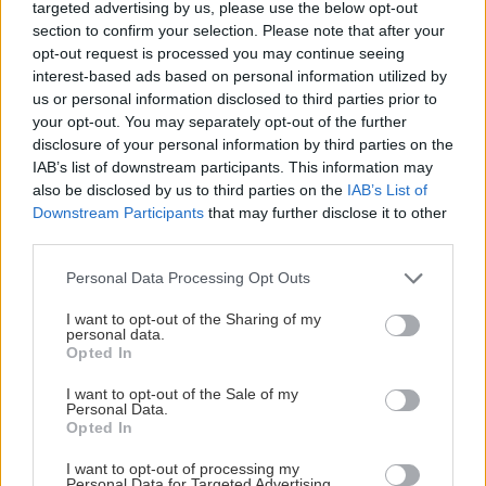
targeted advertising by us, please use the below opt-out
section to confirm your selection. Please note that after your
opt-out request is processed you may continue seeing
interest-based ads based on personal information utilized by
us or personal information disclosed to third parties prior to
your opt-out. You may separately opt-out of the further
disclosure of your personal information by third parties on the
IAB’s list of downstream participants. This information may
also be disclosed by us to third parties on the
IAB’s List of
Downstream Participants
that may further disclose it to other
Trvalky, ktoré znesú
Nemusí to byť len
third parties.
sucho a teplo? Tieto
levanduľa! 7 fialových
vysaďte na miesta, na
krások, ktoré rozžiaria
Please note that this website/app uses one or more Google
Personal Data Processing Opt Outs
ktoré slnko svieti celý
vašu záhradu
services and may gather and store information including but
deň
not limited to your visit or usage behaviour. You may click to
I want to opt-out of the Sharing of my
personal data.
grant or deny consent to Google and its third-party tags to
Opted In
use your data for below specified purposes in below Google
consent section.
I want to opt-out of the Sale of my
Personal Data.
Opted In
I want to opt-out of processing my
Personal Data for Targeted Advertising.