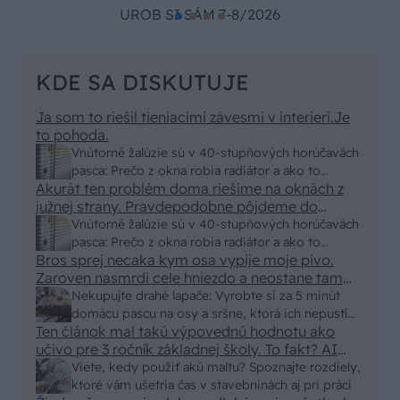
UROB SI SÁM 7-8/2026
KDE SA DISKUTUJE
Ja som to riešil tieniacimi závesmi v interieri.Je
to pohoda.
Vnútorné žalúzie sú v 40-stupňových horúčavách
pasca: Prečo z okna robia radiátor a ako to
Akurát ten problém doma riešime na oknách z
vyriešiť za pár eur?
južnej strany. Pravdepodobne pôjdeme do
vonkajšieho tienenia na spôsob markízy
Vnútorné žalúzie sú v 40-stupňových horúčavách
250x150cm. Čínsky predajcovia idú okolo 100
pasca: Prečo z okna robia radiátor a ako to
eur kus.
Bros sprej necaka kym osa vypije moje pivo.
vyriešiť za pár eur?
Zaroven nasmrdi cele hniezdo a neostane tam
nic zive. Vasa pasca naucinke moc efektivne.
Nekupujte drahé lapače: Vyrobte si za 5 minút
Skor pritiahne slimaky
domácu pascu na osy a sršne, ktorá ich nepustí
Ten článok mal takú výpovednú hodnotu ako
von
učivo pre 3 ročník základnej školy. To fakt? AI
alebo nejaka kniha z VŠ? Dnešné rychlotvrdnuce
Viete, kedy použiť akú maltu? Spoznajte rozdiely,
malty - pevnosť 40 Mpa a doba schnutia tak 15
ktoré vám ušetria čas v stavebninách aj pri práci