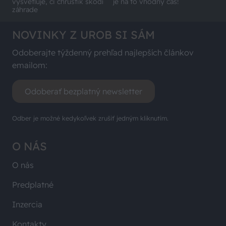
vysvetľuje, či chrústik škodí
je na to vhodný čas!
záhrade
NOVINKY Z UROB SI SÁM
Odoberajte týždenný prehľad najlepších článkov
emailom:
Odoberať bezplatný newsletter
Odber je možné kedykoľvek zrušiť jedným kliknutím.
O NÁS
O nás
Predplatné
Inzercia
Kontakty