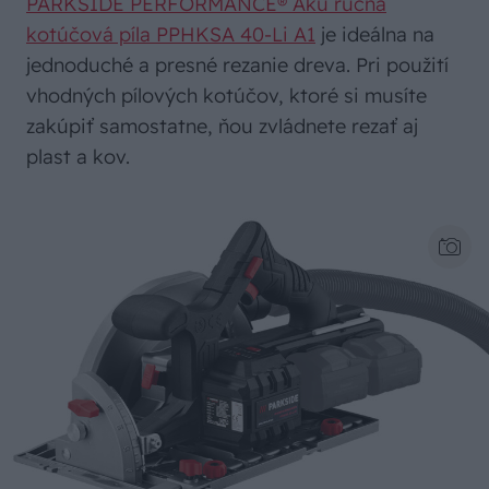
PARKSIDE PERFORMANCE® Aku ručná
kotúčová píla PPHKSA 40-Li A1
je ideálna na
jednoduché a presné rezanie dreva. Pri použití
vhodných pílových kotúčov, ktoré si musíte
zakúpiť samostatne, ňou zvládnete rezať aj
plast a kov.