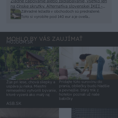
minut , k tomu vodotesné s kryštálikou. A rozdiel
Žiadne čapovanie alebo zadlabávanie, všetko len
na čínske skrutky. Alternatíva slovenskej IKEI -
- schnutie a zretie. Nič?
čo sa týka pevnosti. Autor si nedal veľa námahy s
Záhradné ležadlá v obchodoch sú predražené.
remeselným spracovaním, škoda. No lepšie než
Toto si vyrobíte pod 140 eur a je oveľa
ten odpad z DTD predávaný v Kauflande alebo
pohodlnejšie!
Lídli.
MOHLO BY VÁS ZAUJÍMAŤ
MÔJDOM.SK
Pridajte túto surovinu do
Žije pri lese, chová sliepky a
prania, obliečky budú hladšie
uspáva ju rieka. Miestni
a pevnejšie. Starý trik z
remeselníci vytvorili bývanie,
hotelov poznali už naše
ktoré vyzerá ako malý raj
babičky
ASB.SK