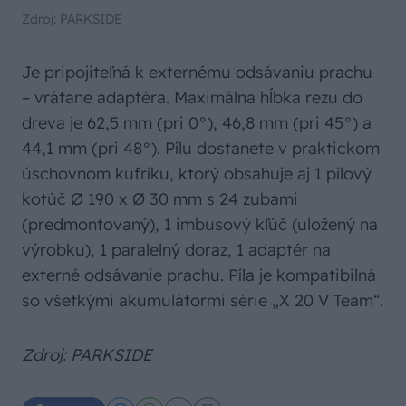
Zdroj: PARKSIDE
Je pripojiteľná k externému odsávaniu prachu
– vrátane adaptéra. Maximálna hĺbka rezu do
dreva je 62,5 mm (pri 0°), 46,8 mm (pri 45°) a
44,1 mm (pri 48°). Pílu dostanete v praktickom
úschovnom kufríku, ktorý obsahuje aj 1 pílový
kotúč Ø 190 x Ø 30 mm s 24 zubami
(predmontovaný), 1 imbusový kľúč (uložený na
výrobku), 1 paralelný doraz, 1 adaptér na
externé odsávanie prachu. Píla je kompatibilná
so všetkými akumulátormi série „X 20 V Team“.
Zdroj: PARKSIDE