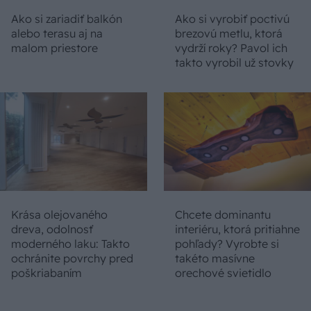
Ako si zariadiť balkón
Ako si vyrobiť poctivú
alebo terasu aj na
brezovú metlu, ktorá
malom priestore
vydrží roky? Pavol ich
takto vyrobil už stovky
Krása olejovaného
Chcete dominantu
dreva, odolnosť
interiéru, ktorá pritiahne
moderného laku: Takto
pohľady? Vyrobte si
ochránite povrchy pred
takéto masívne
poškriabaním
orechové svietidlo