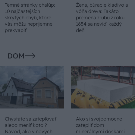
Temné stránky chalúp:
Žena, búracie kladivo a
10 najčastejších
vôňa dreva: Takáto
skrytých chýb, ktoré
premena zrubu z roku
vás môžu nepríjemne
1654 sa nevidí každý
prekvapiť
deň!
DOM
Chystáte sa zatepľovať
Ako si svojpomocne
alebo meniť kotol?
zatepliť dom
Návod, ako v nových
minerálnymi doskami