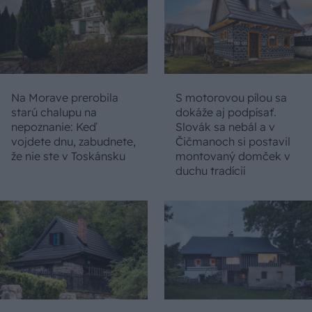
Na Morave prerobila
S motorovou pílou sa
starú chalupu na
dokáže aj podpísať.
nepoznanie: Keď
Slovák sa nebál a v
vojdete dnu, zabudnete,
Čičmanoch si postavil
že nie ste v Toskánsku
montovaný domček v
duchu tradícií