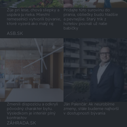
Pridajte túto surovinu do
Žije pri lese, chová sliepky a
prania, obliečky budú hladšie
uspáva ju rieka. Miestni
a pevnejšie. Starý trik z
remeselníci vytvorili bývanie,
hotelov poznali už naše
ktoré vyzerá ako malý raj
babičky
ASB.SK
Zmenili dispozíciu a odkryli
Ján Palenčár: Ak neurobíme
pôvodný charakter bytu.
zmeny, stále budeme najhorší
Výsledkom je interiér plný
v dostupnosti bývania
kontrastov
ZÁHRADA.SK