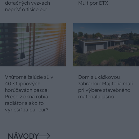
dotačných výzvach
Multipor ETX
neprísť o tisíce eur
Vnútorné žalúzie sú v
Dom s ukážkovou
40-stupňových
záhradou: Majitelia mali
horúčavách pasca:
pri výbere stavebného
Prečo z okna robia
materiálu jasno
radiátor a ako to
vyriešiť za pár eur?
NÁVODY