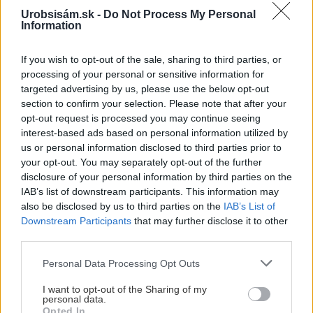
Urobsisám.sk -
Do Not Process My Personal
Information
Stenové spony – pomôcka
pri spájaní murovaných
If you wish to opt-out of the sale, sharing to third parties, or
stien
processing of your personal or sensitive information for
targeted advertising by us, please use the below opt-out
section to confirm your selection. Please note that after your
opt-out request is processed you may continue seeing
interest-based ads based on personal information utilized by
us or personal information disclosed to third parties prior to
Dom z tehly
your opt-out. You may separately opt-out of the further
Vymrznutie stavby – je
disclosure of your personal information by third parties on the
alebo nie je potrebné?
IAB’s list of downstream participants. This information may
also be disclosed by us to third parties on the
IAB’s List of
Downstream Participants
that may further disclose it to other
third parties.
Dom z tehly
Please note that this website/app uses one or more Google
Personal Data Processing Opt Outs
services and may gather and store information including but
Hľadáte cenník murárskych
not limited to your visit or usage behaviour. You may click to
I want to opt-out of the Sharing of my
prác? Zisťovali sme za vás
personal data.
grant or deny consent to Google and its third-party tags to
Opted In