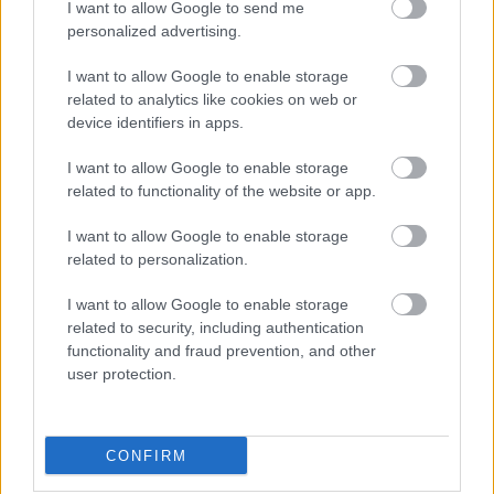
Chcete dominantu interiéru,
Prečo klasická iz
I want to allow Google to send me
personalized advertising.
ktorá pritiahne pohľady?
potrubia v mrazo
Vyrobte si takéto masívne
ako to vyriešiť r
I want to allow Google to enable storage
orechové svietidlo
related to analytics like cookies on web or
device identifiers in apps.
I want to allow Google to enable storage
ZÁHRADA
related to functionality of the website or app.
I want to allow Google to enable storage
related to personalization.
I want to allow Google to enable storage
related to security, including authentication
functionality and fraud prevention, and other
user protection.
Trvalky, ktoré znesú
Nemusí to byť len
sucho a teplo? Tieto
levanduľa! 7 fialových
CONFIRM
vysaďte na miesta, na
krások, ktoré rozžiaria
ktoré slnko svieti celý
vašu záhradu