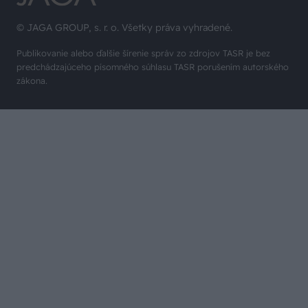
© JAGA GROUP, s. r. o. Všetky práva vyhradené.
Publikovanie alebo ďalšie šírenie správ zo zdrojov TASR je bez
predchádzajúceho písomného súhlasu TASR porušením autorského
zákona.