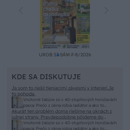
UROB SI SÁM 7-8/2026
KDE SA DISKUTUJE
Ja som to riešil tieniacimi závesmi v interieri.Je
to pohoda.
Vnútorné žalúzie sú v 40-stupňových horúčavách
pasca: Prečo z okna robia radiátor a ako to
Akurát ten problém doma riešime na oknách z
vyriešiť za pár eur?
južnej strany. Pravdepodobne pôjdeme do
vonkajšieho tienenia na spôsob markízy
Vnútorné žalúzie sú v 40-stupňových horúčavách
250x150cm. Čínsky predajcovia idú okolo 100
pasca: Prečo z okna robia radiátor a ako to