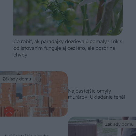
Čo robiť, ak paradajky dozrievajú pomaly? Trik s
odlisťovaním funguje aj cez leto, ale pozor na
chyby
Základy domu
Najčastejšie omyly
murárov: Ukladanie tehál
Základy domu