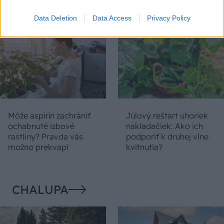
deň
Data Deletion
Data Access
Privacy Policy
Môže aspirín zachrániť
Júlový reštart uhoriek
ochabnuté izbové
nakladačiek: Ako ich
rastliny? Pravda vás
podporiť k druhej vlne
možno prekvapí
kvitnutia?
CHALUPA