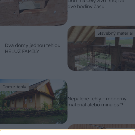
Dom na celý život stojí za
dve hodiny času
Stavebný materiál
Dva domy jednou tehlou
HELUZ FAMILY
Dom z tehly
Nepálené tehly – moderný
materiál alebo minulosť?
Dom z tehly