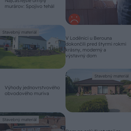
Najčastejšie omyly
murárov: Spojivo tehál
Stavebný materiál
V Loděnici u Berouna
dokončili pred štyrmi rokmi
krásny, moderný a
výstavný dom
Stavebný materiál
Výhody jednovrstvového
obvodového muriva
Stavebný materiál