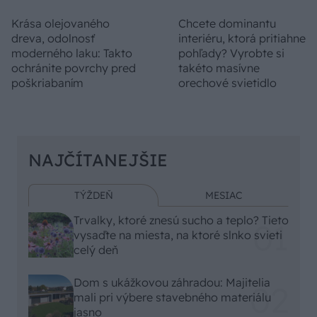
Krása olejovaného
Chcete dominantu
dreva, odolnosť
interiéru, ktorá pritiahne
moderného laku: Takto
pohľady? Vyrobte si
ochránite povrchy pred
takéto masívne
poškriabaním
orechové svietidlo
NAJČÍTANEJŠIE
TÝŽDEŇ
MESIAC
Trvalky, ktoré znesú sucho a teplo? Tieto
vysaďte na miesta, na ktoré slnko svieti
celý deň
Dom s ukážkovou záhradou: Majitelia
mali pri výbere stavebného materiálu
jasno