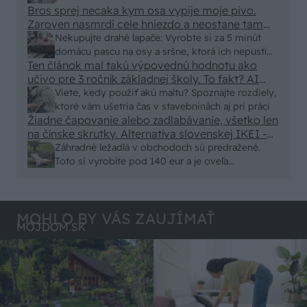
eur kus.
Bros sprej necaka kym osa vypije moje pivo.
vyriešiť za pár eur?
Zaroven nasmrdi cele hniezdo a neostane tam
nic zive. Vasa pasca naucinke moc efektivne.
Nekupujte drahé lapače: Vyrobte si za 5 minút
Skor pritiahne slimaky
domácu pascu na osy a sršne, ktorá ich nepustí
Ten článok mal takú výpovednú hodnotu ako
von
učivo pre 3 ročník základnej školy. To fakt? AI
alebo nejaka kniha z VŠ? Dnešné rychlotvrdnuce
Viete, kedy použiť akú maltu? Spoznajte rozdiely,
malty - pevnosť 40 Mpa a doba schnutia tak 15
ktoré vám ušetria čas v stavebninách aj pri práci
minut , k tomu vodotesné s kryštálikou. A rozdiel
Žiadne čapovanie alebo zadlabávanie, všetko len
na čínske skrutky. Alternatíva slovenskej IKEI -
- schnutie a zretie. Nič?
čo sa týka pevnosti. Autor si nedal veľa námahy s
Záhradné ležadlá v obchodoch sú predražené.
remeselným spracovaním, škoda. No lepšie než
Toto si vyrobíte pod 140 eur a je oveľa
ten odpad z DTD predávaný v Kauflande alebo
pohodlnejšie!
Lídli.
MOHLO BY VÁS ZAUJÍMAŤ
MÔJDOM.SK