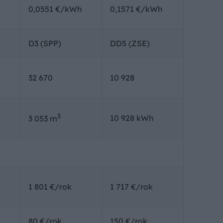
0,0551 €/kWh
0,1571 €/kWh
D3 (SPP)
DD5 (ZSE)
32 670
10 928
3
10 928 kWh
3 053 m
1 801 €/rok
1 717 €/rok
80 €/rok
150 €/rok