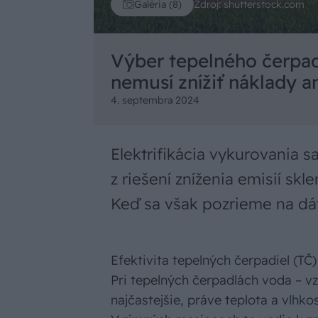
Zdroj: shutterstock.com
Galéria (8)
Výber tepelného čerpad
nemusí znížiť náklady a
4. septembra 2024
Elektrifikácia vykurovania 
z riešení zníženia emisií sk
Keď sa však pozrieme na dáta
Efektivita tepelných čerpadiel (T
Pri tepelných čerpadlách voda – vz
najčastejšie, práve teplota a vlhk