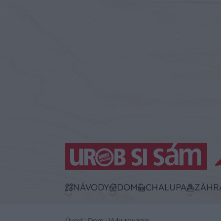
NÁVODY
DOM
CHALUPA
ZÁHR
Úvod
Dom
Vykurovanie