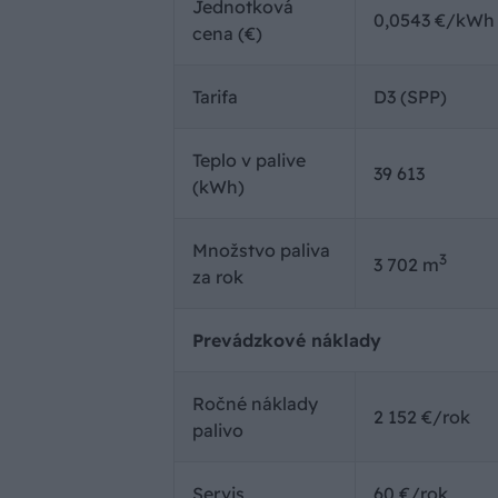
Jednotková
0,0543 €/kWh
cena (€)
Tarifa
D3 (SPP)
Teplo v palive
39 613
(kWh)
Množstvo paliva
3
3 702 m
za rok
Prevádzkové náklady
Ročné náklady
2 152 €/rok
palivo
Servis
60 €/rok