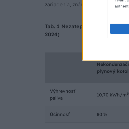
zariadenia, známe ako TCO (z angli
authenti
Tab. 1 Nezateplený rodinný dom,
2024)
Nekondenzač
plynový kotol
Výhrevnosť
3
10,70 kWh/m
paliva
Účinnosť
80 %