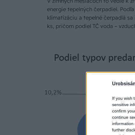
V zimných mesiacoch to vedie k z
energie tepelných čerpadiel. Podľ
klimatizáciu a tepelné čerpadlá sa
ks, pričom podiel TČ voda – vzduch
Urobsisám
If you wish 
sensitive in
confirm you
continue se
information 
further disc