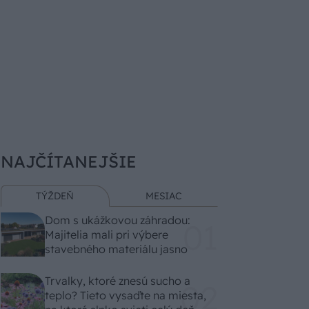
NAJČÍTANEJŠIE
TÝŽDEŇ
MESIAC
Dom s ukážkovou záhradou:
Majitelia mali pri výbere
stavebného materiálu jasno
Trvalky, ktoré znesú sucho a
teplo? Tieto vysaďte na miesta,