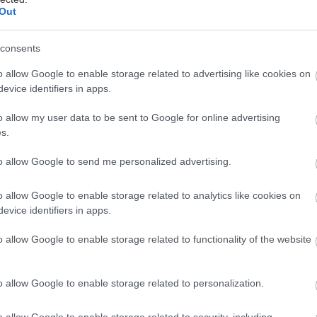
yššie, jednak je ich inštalácia technicky
Out
consents
o allow Google to enable storage related to advertising like cookies on
fikácie vykurovania pre
evice identifiers in apps.
o allow my user data to be sent to Google for online advertising
s.
la za tepelné čerpadlo si vyžaduje
eď existujú rôzne programy a stimuly na
to allow Google to send me personalized advertising.
droje energie, pre väčšinu slovenských
avuje priveľké finančné bremeno. Otázka
o allow Google to enable storage related to analytics like cookies on
evice identifiers in apps.
efektivity je kritická predovšetkým pri
odinnými domami.
o allow Google to enable storage related to functionality of the website
o allow Google to enable storage related to personalization.
kej efektívnosti jednotlivých zdrojov
íctvo počas celého životného cyklu
o allow Google to enable storage related to security, including