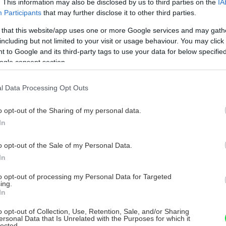
. This information may also be disclosed by us to third parties on the
IA
Participants
that may further disclose it to other third parties.
 that this website/app uses one or more Google services and may gath
including but not limited to your visit or usage behaviour. You may click 
 to Google and its third-party tags to use your data for below specifi
ogle consent section.
l Data Processing Opt Outs
o opt-out of the Sharing of my personal data.
In
o opt-out of the Sale of my Personal Data.
 v roku 2022. (Zdroj: Slovenský zväz pre
In
dlá)
to opt-out of processing my Personal Data for Targeted
ing.
In
m – voda a voda – voda je v prípade výmeny
o opt-out of Collection, Use, Retention, Sale, and/or Sharing
ých domoch ojedinelá. Je to jednak z dôvodu
ersonal Data that Is Unrelated with the Purposes for which it
lected.