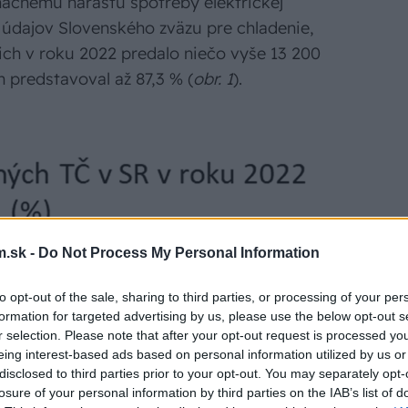
načnému nárastu spotreby elektrickej
a údajov Slovenského zväzu pre chladenie,
 ich v roku 2022 predalo niečo vyše 13 200
 predstavoval až 87,3 % (
obr. 1
).
.sk -
Do Not Process My Personal Information
to opt-out of the sale, sharing to third parties, or processing of your per
formation for targeted advertising by us, please use the below opt-out s
r selection. Please note that after your opt-out request is processed y
eing interest-based ads based on personal information utilized by us or
disclosed to third parties prior to your opt-out. You may separately opt-
losure of your personal information by third parties on the IAB’s list of