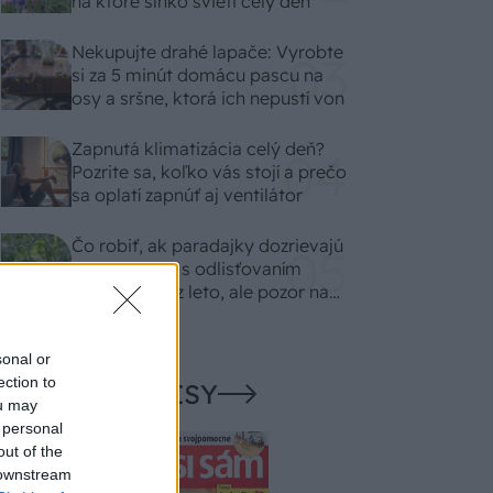
na ktoré slnko svieti celý deň
Nekupujte drahé lapače: Vyrobte
si za 5 minút domácu pascu na
osy a sršne, ktorá ich nepustí von
Zapnutá klimatizácia celý deň?
Pozrite sa, koľko vás stojí a prečo
sa oplatí zapnúť aj ventilátor
Čo robiť, ak paradajky dozrievajú
pomaly? Trik s odlisťovaním
funguje aj cez leto, ale pozor na
chyby
sonal or
ection to
NAŠE ČASOPISY
ou may
 personal
out of the
 downstream