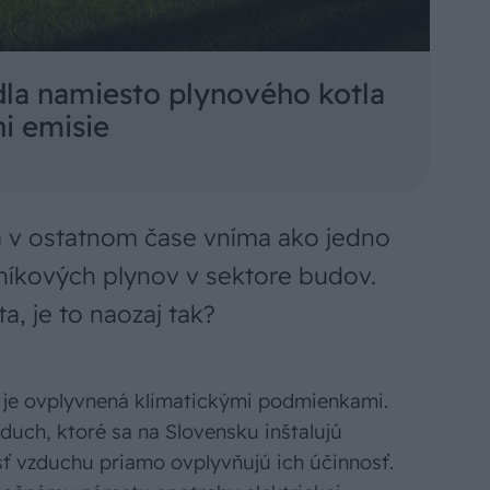
la namiesto plynového kotla
ni emisie
sa v ostatnom čase vníma ako jedno
leníkových plynov v sektore budov.
, je to naozaj tak?
Č) je ovplyvnená klimatickými podmienkami.
duch, ktoré sa na Slovensku inštalujú
osť vzduchu priamo ovplyvňujú ich účinnosť.