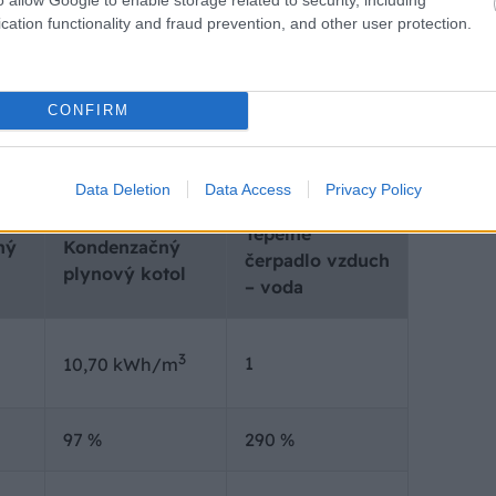
ckého Total Cost of Ownership).
cation functionality and fraud prevention, and other user protection.
 energetická trieda C (ceny energií
CONFIRM
Data Deletion
Data Access
Privacy Policy
Tepelné
ný
Kondenzačný
čerpadlo vzduch
plynový kotol
– voda
3
1
10,70 kWh/m
97 %
290 %