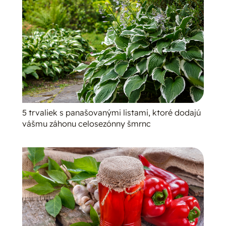
5 trvaliek s panašovanými listami, ktoré dodajú
vášmu záhonu celosezónny šmrnc