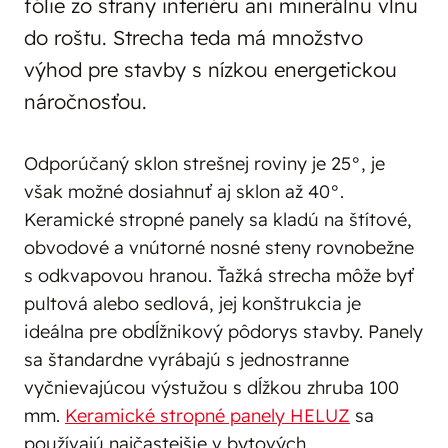
fólie zo strany interiéru ani minerálnu vlnu
do roštu. Strecha teda má množstvo
výhod pre stavby s nízkou energetickou
náročnosťou.
Odporúčaný sklon strešnej roviny je 25°, je
však možné dosiahnuť aj sklon až 40°.
Keramické stropné panely sa kladú na štítové,
obvodové a vnútorné nosné steny rovnobežne
s odkvapovou hranou. Ťažká strecha môže byť
pultová alebo sedlová, jej konštrukcia je
ideálna pre obdĺžnikový pôdorys stavby. Panely
sa štandardne vyrábajú s jednostranne
vyčnievajúcou výstužou s dĺžkou zhruba 100
mm.
Keramické stropné panely HELUZ
sa
používajú najčastejšie v bytových