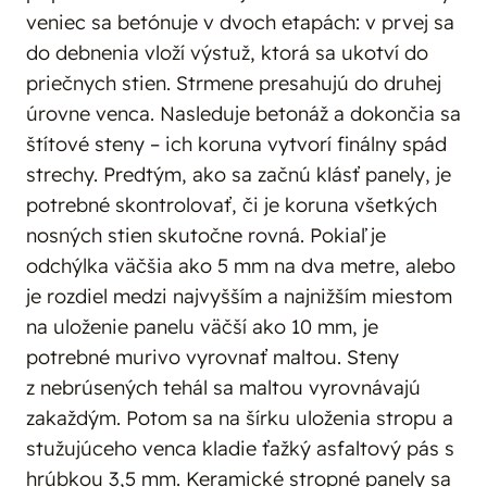
veniec sa betónuje v dvoch etapách: v prvej sa
do debnenia vloží výstuž, ktorá sa ukotví do
priečnych stien. Strmene presahujú do druhej
úrovne venca. Nasleduje betonáž a dokončia sa
štítové steny – ich koruna vytvorí finálny spád
strechy. Predtým, ako sa začnú klásť panely, je
potrebné skontrolovať, či je koruna všetkých
nosných stien skutočne rovná. Pokiaľ je
odchýlka väčšia ako 5 mm na dva metre, alebo
je rozdiel medzi najvyšším a najnižším miestom
na uloženie panelu väčší ako 10 mm, je
potrebné murivo vyrovnať maltou. Steny
z nebrúsených tehál sa maltou vyrovnávajú
zakaždým. Potom sa na šírku uloženia stropu a
stužujúceho venca kladie ťažký asfaltový pás s
hrúbkou 3,5 mm. Keramické stropné panely sa