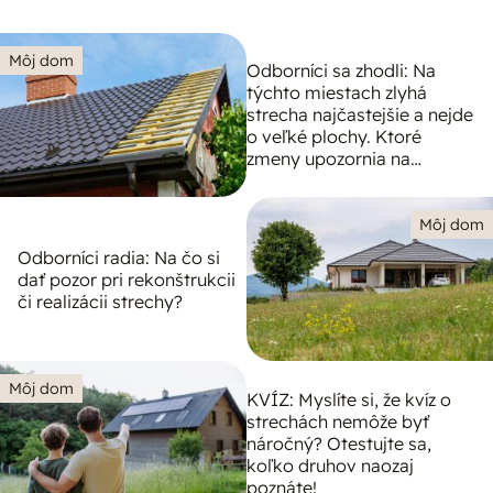
Môj dom
Odborníci sa zhodli: Na
týchto miestach zlyhá
strecha najčastejšie a nejde
o veľké plochy. Ktoré
zmeny upozornia na
problém?
Môj dom
Odborníci radia: Na čo si
dať pozor pri rekonštrukcii
či realizácii strechy?
Môj dom
KVÍZ: Myslíte si, že kvíz o
strechách nemôže byť
náročný? Otestujte sa,
koľko druhov naozaj
poznáte!