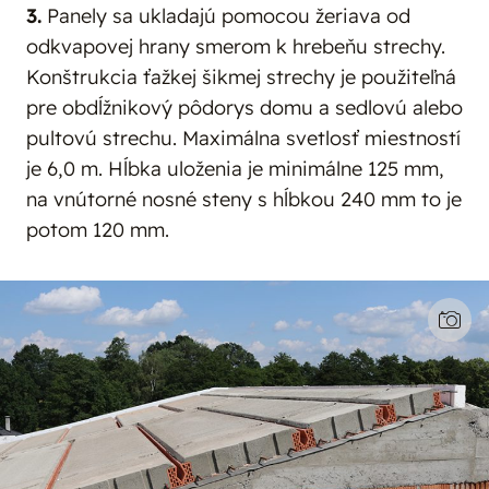
3.
Panely sa ukladajú pomocou žeriava od
odkvapovej hrany smerom k hrebeňu strechy.
Konštrukcia ťažkej šikmej strechy je použiteľná
pre obdĺžnikový pôdorys domu a sedlovú alebo
pultovú strechu. Maximálna svetlosť miestností
je 6,0 m. Hĺbka uloženia je minimálne 125 mm,
na vnútorné nosné steny s hĺbkou 240 mm to je
potom 120 mm.