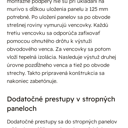
montážne podpery nie sú pri ukladaní na
murivo s dĺžkou uloženia panelu ≥ 125 mm
potrebné. Po uložení panelov sa po obvode
strešnej roviny vymurujú vencovky. Každú
tretiu vencovku sa odporúča zafixovať
pomocou ohnutého drôtu k výstuži
obvodového venca. Za vencovky sa potom
vloží tepelná izolácia. Nasleduje výstuž druhej
úrovne pozdĺžneho venca a tiež po obvode
strechy. Takto pripravená konštrukcia sa
nakoniec zabetónuje.
Dodatočné prestupy v stropných
paneloch
Dodatočné prestupy sa do stropných panelov