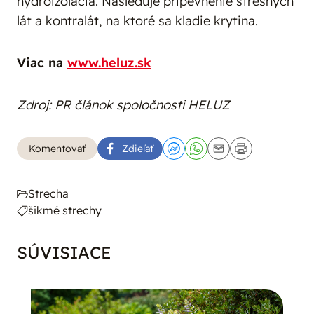
hydroizolácia. Nasleduje pripevnenie strešných
lát a kontralát, na ktoré sa kladie krytina.
Viac na
www.heluz.sk
Zdroj: PR článok spoločnosti HELUZ
Komentovať
Zdieľať
Strecha
šikmé strechy
SÚVISIACE