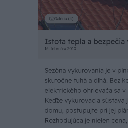
Galéria (4)
Istota tepla a bezpeč
16. februára 2010
Sezóna vykurovania je v pl
skutočne tuhá a dlhá. Bez ko
elektrického ohrievača sa v
Keďže vykurovacia sústava 
domu, postupujte pri jej plá
Rozhodujúca je nielen cena, 