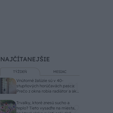
NAJČÍTANEJŠIE
TÝŽDEŇ
MESIAC
Vnútorné žalúzie sú v 40-
stupňových horúčavách pasca:
Prečo z okna robia radiátor a ako
to vyriešiť za pár eur?
Trvalky, ktoré znesú sucho a
teplo? Tieto vysaďte na miesta,