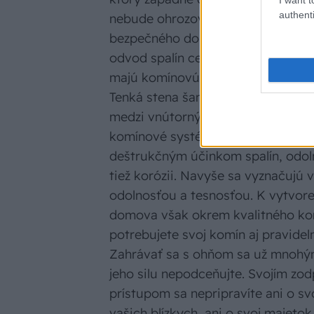
authenti
nebude ohrozovať obyvateľov do
bezpečného domova je hygienický
odvod spalín cez strechu. Komíno
majú komínovú rúru vyrobenú z te
Tenká stena šamotovej vložky znižu
medzi vnútorným a vonkajším po
komínové systémy Schiedel zaruču
deštrukčným účinkom spalín, odoln
tiež korózii. Navyše sa vyznačujú
odolnosťou a tesnosťou. K vytvor
domova však okrem kvalitného k
potrebujete svoj komín aj pravidel
Zahrávať sa s ohňom sa už mnohým
jeho silu nepodceňujte. Svojím z
prístupom sa nepripravíte ani o svo
vašich blízkych, ani o svoj majeto