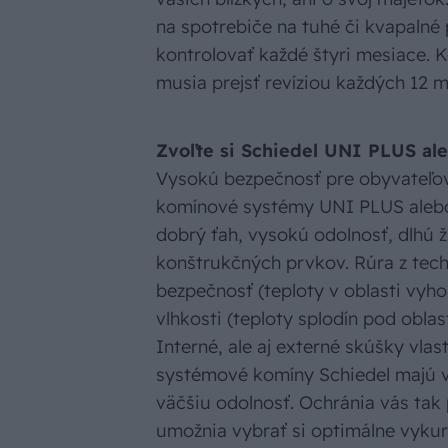
na spotrebiče na tuhé či kvapalné
kontrolovať každé štyri mesiace. 
musia prejsť revíziou každých 12 
Zvoľte si Schiedel UNI PLUS a
Vysokú bezpečnosť pre obyvateľov
komínové systémy UNI PLUS aleb
dobrý ťah, vysokú odolnosť, dlhú ž
konštrukčných prvkov. Rúra z tech
bezpečnosť (teploty v oblasti vyho
vlhkosti (teploty splodín pod obla
Interné, ale aj externé skúšky vlas
systémové komíny Schiedel majú 
väčšiu odolnosť. Ochránia vás ta
umožnia vybrať si optimálne vykur