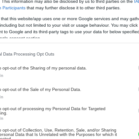
rem nezávislosti
. This information may also be disclosed by us to third parties on the
IA
vacie spotrebiče a
Participants
that may further disclose it to other third parties.
dne zabrať. Tlač,
 that this website/app uses one or more Google services and may gath
nformácií o požiaroch
including but not limited to your visit or usage behaviour. You may click 
ktoré vznikli pri
 to Google and its third-party tags to use your data for below specifi
sti, ale aj nízkej
ogle consent section.
ám na životoch či
vďaka nedbanlivosti je
l Data Processing Opt Outs
 domoch či
y. Strachu z
o opt-out of the Sharing of my personal data.
avíte vďaka komínovým
In
o opt-out of the Sale of my Personal Data.
In
dostatok tepla
cích spotrebičov sa
to opt-out of processing my Personal Data for Targeted
ing.
dostatočného výkonu
In
te na druhý. Prestup
o opt-out of Collection, Use, Retention, Sale, and/or Sharing
e vždy jednoduchý. Vyžaduje si to mať
ersonal Data that Is Unrelated with the Purposes for which it
lected.