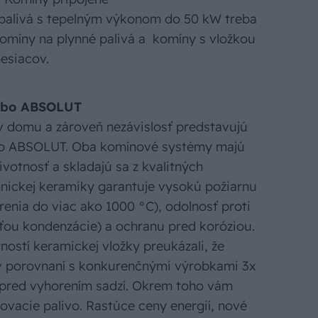
 palivá s tepelným výkonom do 50 kW treba
Komíny na plynné palivá a komíny s vložkou
mesiacov.
lebo ABSOLUT
 domu a zároveň nezávislosť predstavujú
o ABSOLUT. Oba komínové systémy majú
ivotnosť a skladajú sa z kvalitných
nickej keramiky garantuje vysokú požiarnu
renia do viac ako 1000 °C), odolnosť proti
sťou kondenzácie) a ochranu pred koróziou.
tností keramickej vložky preukázali, že
v porovnaní s konkurenčnými výrobkami 3x
k pred vyhorením sadzí. Okrem toho vám
ovacie palivo. Rastúce ceny energií, nové