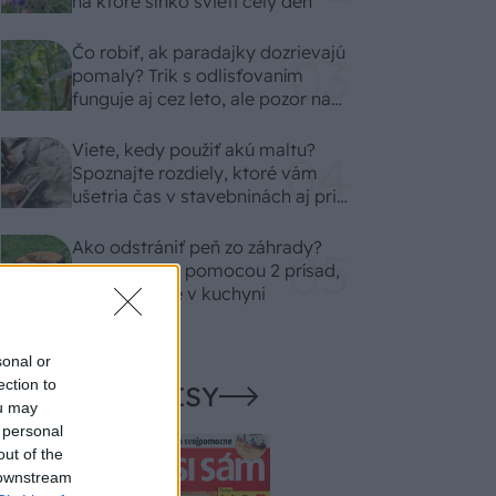
na ktoré slnko svieti celý deň
Čo robiť, ak paradajky dozrievajú
pomaly? Trik s odlisťovaním
funguje aj cez leto, ale pozor na
chyby
Viete, kedy použiť akú maltu?
Spoznajte rozdiely, ktoré vám
ušetria čas v stavebninách aj pri
práci
Ako odstrániť peň zo záhrady?
Zbavte sa ho pomocou 2 prísad,
ktoré nájdete v kuchyni
sonal or
ection to
NAŠE ČASOPISY
ou may
 personal
out of the
 downstream