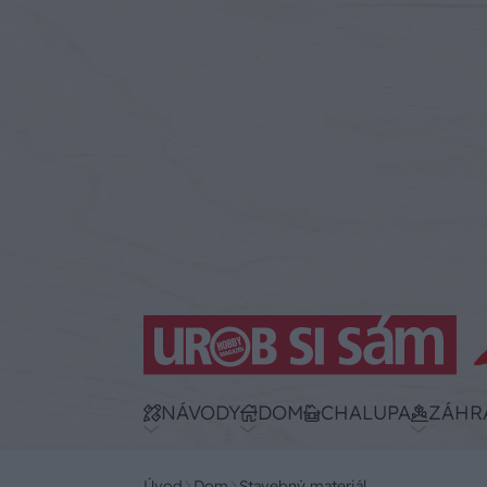
NÁVODY
DOM
CHALUPA
ZÁHR
Úvod
Dom
Stavebný materiál