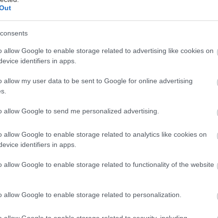
ním sú komínové systémy Schiedel. Ide o
Out
 pri zmene paliva zaobídete bez náročného a
skate neoceniteľnú možnosť voľby. S
consents
 pohodlie ani v prípade odstavenia
o allow Google to enable storage related to advertising like cookies on
ktrickej energie, ani pri nedostatku dreva
evice identifiers in apps.
To, že dnes je isté palivo pomerne lacné,
o allow my user data to be sent to Google for online advertising
nu udrží aj o rok. Počiatočná investícia do
s.
 podobe nezávislosti a tiež nižších
to allow Google to send me personalized advertising.
ferujete tuhé palivo alebo plyn, komínové
e možnosti vykurovania. Vďaka kvalitnej
o allow Google to enable storage related to analytics like cookies on
ínových systémoch Schiedel môžete naplno
evice identifiers in apps.
biča.
o allow Google to enable storage related to functionality of the website
mu
o allow Google to enable storage related to personalization.
 vyžadujú komín,
ykurovacej sústavy a
o allow Google to enable storage related to security, including