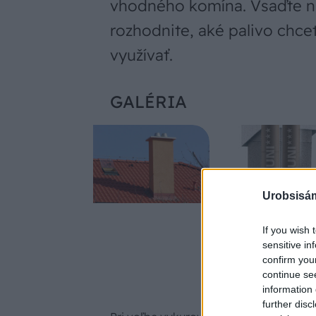
vhodného komína. Vsaďte na
rozhodnite, aké palivo chcet
využívať.
GALÉRIA
Urobsisám
If you wish 
sensitive in
confirm you
continue se
information 
further disc