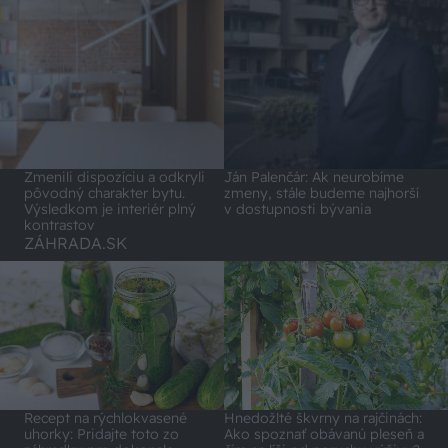
Zmenili dispozíciu a odkryli
Ján Palenčár: Ak neurobíme
pôvodný charakter bytu.
zmeny, stále budeme najhorší
Výsledkom je interiér plný
v dostupnosti bývania
kontrastov
ZÁHRADA.SK
Recept na rýchlokvasené
Hnedožlté škvrny na rajčinách:
uhorky: Pridajte toto zo
Ako spoznať obávanú pleseň a