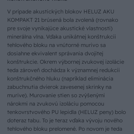
V prípade akustických blokov HELUZ AKU
KOMPAKT 21 brúsená bola zvolená (rovnako
pre svoje vynikajúce akustické vlastnosti)
minerálna vlna. Vďaka unikátnej konštrukcii
tehlového bloku na vnútorné murivo sa
dosiahne ekvivalent správania dvojitej
konštrukcie. Okrem výbornej zvukovej izolácie
teda zároveň dochádza k významnej redukcii
konštrukčného hluku (napríklad eliminácia
zabuchnutia dvierok zavesenej skrinky na
murive). Murovanie stien so zvýšenými
nárokmi na zvukovú izoláciu pomocou
tenkovrstvového PU lepidla (HELUZ peny) bolo
doteraz tabu. To je teraz vďaka vývoju nového
tehlového bloku prelomené. Po novom je teda