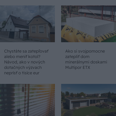
Chystáte sa zatepľovať
Ako si svojpomocne
alebo meniť kotol?
zatepliť dom
Návod, ako v nových
minerálnymi doskami
dotačných výzvach
Multipor ETX
neprísť o tisíce eur