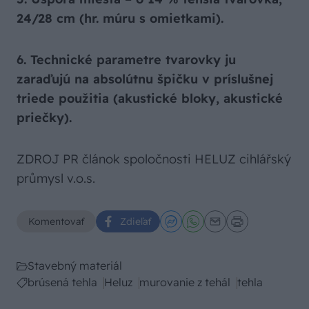
24/28 cm (hr. múru s omietkami).
6. Technické parametre tvarovky ju
zaraďujú na absolútnu špičku v príslušnej
triede použitia (akustické bloky, akustické
priečky).
ZDROJ PR článok spoločnosti HELUZ cihlářský
průmysl v.o.s.
Komentovať
Zdieľať
Stavebný materiál
brúsená tehla
Heluz
murovanie z tehál
tehla