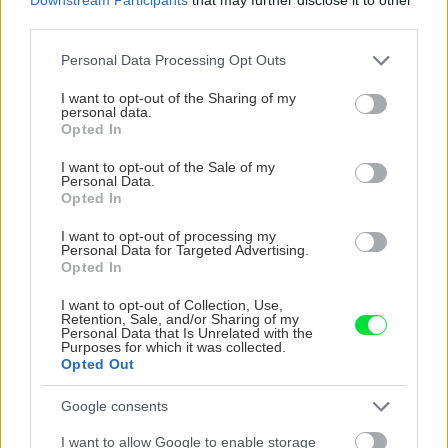
third parties.
Please note that this website/app uses one or more Google
Personal Data Processing Opt Outs
services and may gather and store information including but
not limited to your visit or usage behaviour. You may click to
I want to opt-out of the Sharing of my
personal data.
grant or deny consent to Google and its third-party tags to
Opted In
use your data for below specified purposes in below Google
consent section.
I want to opt-out of the Sale of my
5 trvaliek s
Trvalky, ktoré znesú
Personal Data.
Opted In
panašovanými listami,
sucho a teplo? Tieto
ktoré dodajú vášmu
vysaďte na miesta, na
I want to opt-out of processing my
záhonu celosezónny
ktoré slnko svieti celý
Personal Data for Targeted Advertising.
šmrnc
deň
Opted In
I want to opt-out of Collection, Use,
Retention, Sale, and/or Sharing of my
Personal Data that Is Unrelated with the
Purposes for which it was collected.
Opted Out
Google consents
I want to allow Google to enable storage