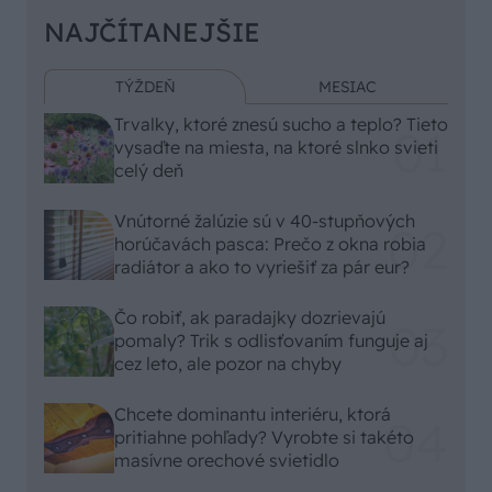
NAJČÍTANEJŠIE
TÝŽDEŇ
MESIAC
Trvalky, ktoré znesú sucho a teplo? Tieto
vysaďte na miesta, na ktoré slnko svieti
celý deň
Vnútorné žalúzie sú v 40-stupňových
horúčavách pasca: Prečo z okna robia
radiátor a ako to vyriešiť za pár eur?
Čo robiť, ak paradajky dozrievajú
pomaly? Trik s odlisťovaním funguje aj
cez leto, ale pozor na chyby
Chcete dominantu interiéru, ktorá
pritiahne pohľady? Vyrobte si takéto
masívne orechové svietidlo