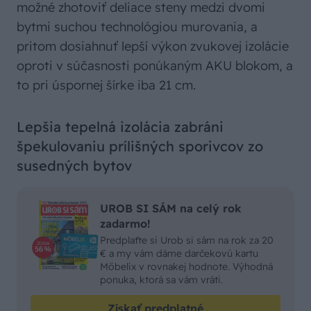
možné zhotoviť deliace steny medzi dvomi
bytmi suchou technológiou murovania, a
pritom dosiahnuť lepší výkon zvukovej izolácie
oproti v súčasnosti ponúkaným AKU blokom, a
to pri úspornej šírke iba 21 cm.
Lepšia tepelná izolácia zabráni
špekulovaniu prílišných sporivcov zo
susedných bytov
UROB SI SÁM na celý rok
zadarmo!
Predplaťte si Urob si sám na rok za 20
€ a my vám dáme darčekovú kartu
Möbelix v rovnakej hodnote. Výhodná
ponuka, ktorá sa vám vráti.
Získať predplatné