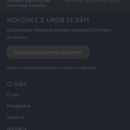
záhradky pre dokonale
čím sa líši od poruchy výživy?
chrumkavý výsledok
NOVINKY Z UROB SI SÁM
Odoberajte týždenný prehľad najlepších článkov
emailom:
Odoberať bezplatný newsletter
Odber je možné kedykoľvek zrušiť jedným kliknutím.
O NÁS
O nás
Predplatné
Inzercia
Kontakty