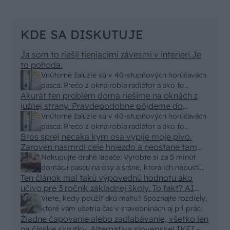
KDE SA DISKUTUJE
Ja som to riešil tieniacimi závesmi v interieri.Je
to pohoda.
Vnútorné žalúzie sú v 40-stupňových horúčavách
pasca: Prečo z okna robia radiátor a ako to
Akurát ten problém doma riešime na oknách z
vyriešiť za pár eur?
južnej strany. Pravdepodobne pôjdeme do
vonkajšieho tienenia na spôsob markízy
Vnútorné žalúzie sú v 40-stupňových horúčavách
250x150cm. Čínsky predajcovia idú okolo 100
pasca: Prečo z okna robia radiátor a ako to
eur kus.
Bros sprej necaka kym osa vypije moje pivo.
vyriešiť za pár eur?
Zaroven nasmrdi cele hniezdo a neostane tam
nic zive. Vasa pasca naucinke moc efektivne.
Nekupujte drahé lapače: Vyrobte si za 5 minút
Skor pritiahne slimaky
domácu pascu na osy a sršne, ktorá ich nepustí
Ten článok mal takú výpovednú hodnotu ako
von
učivo pre 3 ročník základnej školy. To fakt? AI
alebo nejaka kniha z VŠ? Dnešné rychlotvrdnuce
Viete, kedy použiť akú maltu? Spoznajte rozdiely,
malty - pevnosť 40 Mpa a doba schnutia tak 15
ktoré vám ušetria čas v stavebninách aj pri práci
minut , k tomu vodotesné s kryštálikou. A rozdiel
Žiadne čapovanie alebo zadlabávanie, všetko len
na čínske skrutky. Alternatíva slovenskej IKEI -
- schnutie a zretie. Nič?