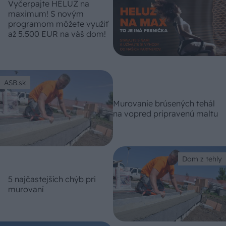
Vyčerpajte HELUZ na
maximum! S novým
programom môžete využiť
až 5.500 EUR na váš dom!
ASB.sk
Murovanie brúsených tehál
na vopred pripravenú maltu
Dom z tehly
5 najčastejších chýb pri
murovaní