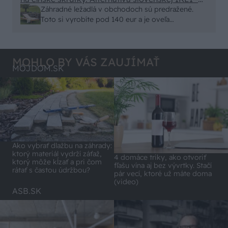
čo sa týka pevnosti. Autor si nedal veľa námahy s
Záhradné ležadlá v obchodoch sú predražené.
remeselným spracovaním, škoda. No lepšie než
Toto si vyrobíte pod 140 eur a je oveľa
ten odpad z DTD predávaný v Kauflande alebo
pohodlnejšie!
Lídli.
MOHLO BY VÁS ZAUJÍMAŤ
MÔJDOM.SK
Ako vybrať dlažbu na záhrady:
ktorý materiál vydrží záťaž,
4 domáce triky, ako otvoriť
ktorý môže kĺzať a pri čom
fľašu vína aj bez vývrtky. Stačí
rátať s častou údržbou?
pár vecí, ktoré už máte doma
(video)
ASB.SK