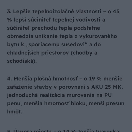
3. Lepšie tepelnoizolačné vlastnosti – o 45
% lepší súčiniteľ tepelnej vodivosti a
súčiniteľ prechodu tepla podstatne
obmedzia unikanie tepla z vykurovaného
bytu k „sporiacemu susedovi“ a do
chladnejších priestorov (chodby a
schodiská).
4. Menšia plošná hmotnosť – o 19 % menšie
zaťaženie stavby v porovnaní s AKU 25 MK,
jednoduchá realizácia murovania na PU
penu, menšia hmotnosť bloku, menší presun
hmôt.
5. Úspora miesta – o 14 % tenšia tvarovka;