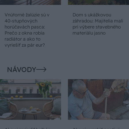
Vnútorné žalúzie sú v
Dom s ukážkovou
40-stupňových
záhradou: Majitelia mali
horúčavách pasca:
pri výbere stavebného
Prečo z okna robia
materiálu jasno
radiátor a ako to
vyriešiť za pár eur?
NÁVODY