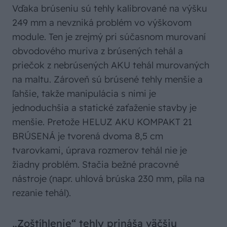
Vďaka brúseniu sú tehly kalibrované na výšku
249 mm a nevzniká problém vo výškovom
module. Ten je zrejmý pri súčasnom murovaní
obvodového muriva z brúsených tehál a
priečok z nebrúsených AKU tehál murovaných
na maltu. Zároveň sú brúsené tehly menšie a
ľahšie, takže manipulácia s nimi je
jednoduchšia a statické zaťaženie stavby je
menšie. Pretože HELUZ AKU KOMPAKT 21
BRÚSENÁ je tvorená dvoma 8,5 cm
tvarovkami, úprava rozmerov tehál nie je
žiadny problém. Stačia bežné pracovné
nástroje (napr. uhlová brúska 230 mm, píla na
rezanie tehál).
„Zoštíhlenie“ tehly prináša väčšiu