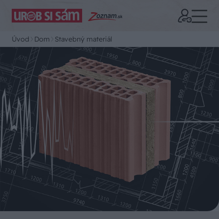
Úvod
Dom
Stavebný materiál