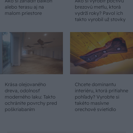
Ako si zariadiť balkón
Ako si vyrobiť poctivú
alebo terasu aj na
brezovú metlu, ktorá
malom priestore
vydrží roky? Pavol ich
takto vyrobil už stovky
Krása olejovaného
Chcete dominantu
dreva, odolnosť
interiéru, ktorá pritiahne
moderného laku: Takto
pohľady? Vyrobte si
ochránite povrchy pred
takéto masívne
poškriabaním
orechové svietidlo