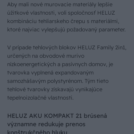
Aby mali nové murovacie materiály lepšie
úžitkové vlastnosti, volí spoločnosť HELUZ
kombináciu tehliarskeho črepu s materiálmi,
ktoré najviac vylepšujú požadovaný parameter.
V prípade tehlových blokov HELUZ Family 2in1,
určených na obvodové murivo
nízkoenergetických a pasívnych domov, je
tvarovka vyplnená expandovaným
samozhášavým polystyrénom. Tým tieto
tehlové tvarovky získavajú vynikajúce
tepelnoizolačné vlastnosti.
HELUZ AKU KOMPAKT 21 brúsená
významne redukuje prenos
konštrukčného hluku