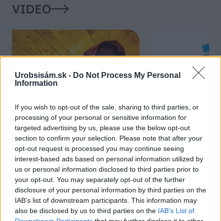
VIDEO
Urobsisám.sk -
Do Not Process My Personal
Information
If you wish to opt-out of the sale, sharing to third parties, or
processing of your personal or sensitive information for
Chcete dominantu interiéru,
Prečo klasická iz
targeted advertising by us, please use the below opt-out
section to confirm your selection. Please note that after your
ktorá pritiahne pohľady?
potrubia v mrazo
opt-out request is processed you may continue seeing
Vyrobte si takéto masívne
ako to vyriešiť r
interest-based ads based on personal information utilized by
orechové svietidlo
us or personal information disclosed to third parties prior to
your opt-out. You may separately opt-out of the further
disclosure of your personal information by third parties on the
IAB’s list of downstream participants. This information may
ZÁHRADA
also be disclosed by us to third parties on the
IAB’s List of
Downstream Participants
that may further disclose it to other