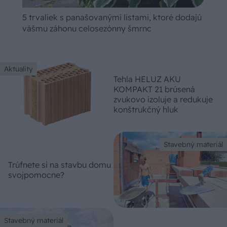
5 trvaliek s panašovanými listami, ktoré dodajú
vášmu záhonu celosezónny šmrnc
Aktuality
Tehla HELUZ AKU
KOMPAKT 21 brúsená
zvukovo izoluje a redukuje
konštrukčný hluk
Stavebný materiál
Trúfnete si na stavbu domu
svojpomocne?
Stavebný materiál