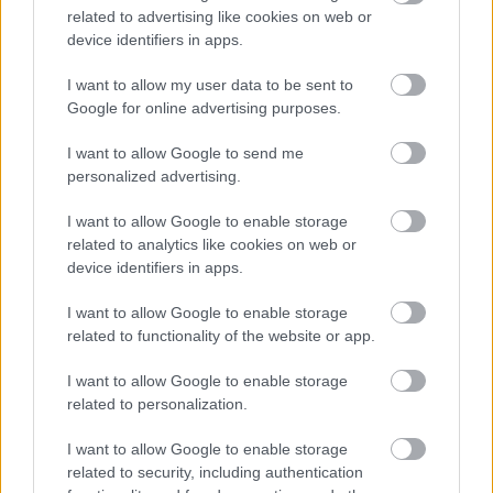
related to advertising like cookies on web or
Nemusí to byť len
Môže aspirín zachrániť
device identifiers in apps.
levanduľa! 7 fialových
ochabnuté izbové
krások, ktoré rozžiaria
rastliny? Pravda vás
I want to allow my user data to be sent to
vašu záhradu
možno prekvapí
Google for online advertising purposes.
I want to allow Google to send me
personalized advertising.
CHALUPA
I want to allow Google to enable storage
related to analytics like cookies on web or
device identifiers in apps.
I want to allow Google to enable storage
related to functionality of the website or app.
I want to allow Google to enable storage
related to personalization.
Na Morave prerobila
S motorovou pílou sa
I want to allow Google to enable storage
starú chalupu na
dokáže aj podpísať.
related to security, including authentication
nepoznanie: Keď
Slovák sa nebál a v