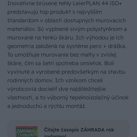
Inovatívne brúsené tehly LeierPLAN 44 iSO+
predstavujú top produkt s najvyšším
štandardom v oblasti dostupných murovacích
materiálov. Sú vyplnené sivým polystyrénom a
murované na tenkú škáru. Ich výhodou je ich
geometria založená na systéme pero + drážka.
To umožňuje murovanie bez malty v zvislej
škáre, čím sa šetrí spotreba omietok. Boli
vyvinuté a vyrobené predovšetkým na stavbu
rodinných domov. Ich vznikom chceli
výrobcovia docieliť dve najdôležitejšie
vlastnosti, a to výborný tepelnoizolačný účinok
a jednoduchú a rýchlu montáž.
Čítajte časopis ZÁHRADA rok
zadarmo!