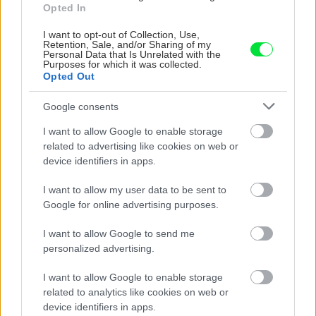
Opted In
ASB.sk
I want to opt-out of Collection, Use,
Retention, Sale, and/or Sharing of my
Personal Data that Is Unrelated with the
Murovanie brúsených tehál
Purposes for which it was collected.
na vopred pripravenú maltu
Opted Out
Google consents
I want to allow Google to enable storage
ASB.sk
related to advertising like cookies on web or
Tehly, ktoré sa pestujú:
device identifiers in apps.
Nahradí raz mycélium
klasické stavebné
I want to allow my user data to be sent to
materiály?
Google for online advertising purposes.
I want to allow Google to send me
Dom z tehly
personalized advertising.
Tehlový bytový dom v
I want to allow Google to enable storage
historickej zástavbe: Očarí
related to analytics like cookies on web or
vás zvonka aj zvnútra
device identifiers in apps.