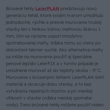
Brúsené tehly
LeierPLAN
predstavujú novú
generáciu tehál, ktoré svojím tvarom umožňujú
jednoduché, rýchle a presné murovanie hrubej
stavby len s tenkou ložnou maltovou škárou 1
mm, čím sa výrazne usporí množstvo
spotrebovanej malty. Vďaka tomu sú steny po
dokončení takmer suché. Ako alternatíva malty
sa môže na murovanie použiť aj špeciálne
penové lepidlo LeierFIX a v tomto prípade je
umožnené murovať až do teploty okolia – 5º C.
Murovanie s brúsenými tehlami LeierPLAN šetrí
materiál a skracuje dobu stavby, a to bez
vytvárania tepelných mostov a pri menšej
vlhkosti v stavbe (vďaka menšej spotrebe
vody). Tieto brúsené tehly môžete použiť nielen