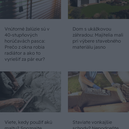
Vnútorné žalúzie sú v
Dom s ukážkovou
40-stupňových
záhradou: Majitelia mali
horúčavách pasca:
pri výbere stavebného
Prečo z okna robia
materiálu jasno
radiátor a ako to
vyriešiť za pár eur?
Viete, kedy použiť akú
Staviate vonkajšie
maltu? Spoznajte
schody? Nepodceňte