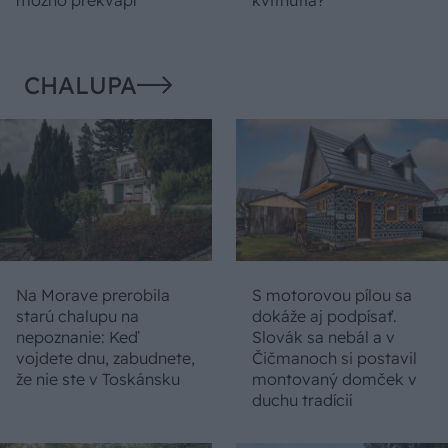
možno prekvapí
kvitnutia?
CHALUPA
Na Morave prerobila
S motorovou pílou sa
starú chalupu na
dokáže aj podpísať.
nepoznanie: Keď
Slovák sa nebál a v
vojdete dnu, zabudnete,
Čičmanoch si postavil
že nie ste v Toskánsku
montovaný domček v
duchu tradícií