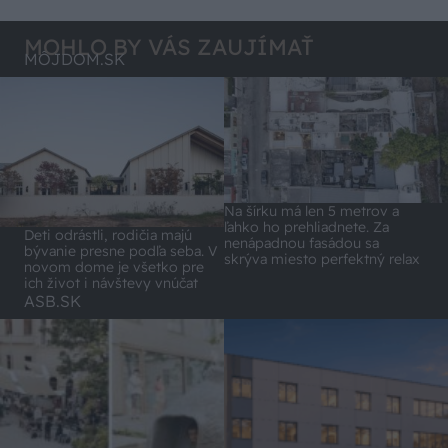
MOHLO BY VÁS ZAUJÍMAŤ
MÔJDOM.SK
Na šírku má len 5 metrov a
ľahko ho prehliadnete. Za
Deti odrástli, rodičia majú
nenápadnou fasádou sa
bývanie presne podľa seba. V
skrýva miesto perfektný relax
novom dome je všetko pre
ich život i návštevy vnúčat
ASB.SK