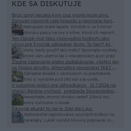
KDE SA DISKUTUJE
Bros sprej necaka kym osa vypije moje pivo.
Zaroven nasmrdi cele hniezdo a neostane tam
nic zive. Vasa pasca naucinke moc efektivne.
Nekupujte drahé lapače: Vyrobte si za 5 minút
Skor pritiahne slimaky
domácu pascu na osy a sršne, ktorá ich nepustí
Ten článok mal takú výpovednú hodnotu ako
von
učivo pre 3 ročník základnej školy. To fakt? AI
alebo nejaka kniha z VŠ? Dnešné rychlotvrdnuce
Viete, kedy použiť akú maltu? Spoznajte rozdiely,
malty - pevnosť 40 Mpa a doba schnutia tak 15
ktoré vám ušetria čas v stavebninách aj pri práci
minut , k tomu vodotesné s kryštálikou. A rozdiel
Žiadne čapovanie alebo zadlabávanie, všetko len
na čínske skrutky. Alternatíva slovenskej IKEI -
- schnutie a zretie. Nič?
čo sa týka pevnosti. Autor si nedal veľa námahy s
Záhradné ležadlá v obchodoch sú predražené.
remeselným spracovaním, škoda. No lepšie než
Toto si vyrobíte pod 140 eur a je oveľa
ten odpad z DTD predávaný v Kauflande alebo
V sobotnej relácii pre záhradkárov , 11.7.2026 na
pohodlnejšie!
Lídli.
stanici Regina-východ , predseda Slovenského
zväzu záhradkárov pán Jakubech tvrdil, že to, že
Nenechajte stromy divoko zarásť! Júlový rez,
vlky sú neproduktívne , nie je pravda. Aj vlky je
ktorý rozhodne o úrode
možné použiť pri formovaní koruny a budú rodiť.
Šikovné,akurát to nie je Jokl ale L-ko.
Jednoduché zapichovanie oporných kolíkov na
paradajky: Lukáš vyrobil šikovný prípravok zo
starej rúry