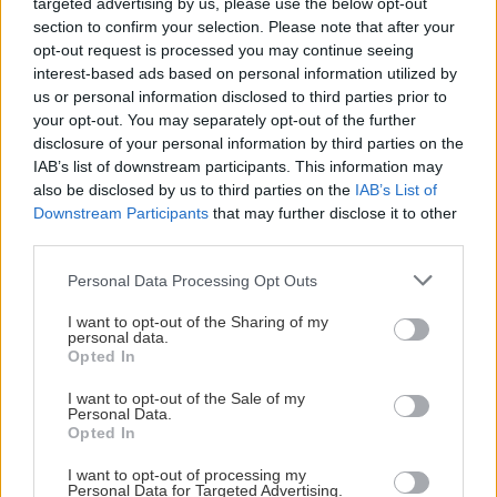
targeted advertising by us, please use the below opt-out
Stavebný materiál
section to confirm your selection. Please note that after your
opt-out request is processed you may continue seeing
Tehly HELUZ FAMILY
interest-based ads based on personal information utilized by
spĺňajú parametre pre
us or personal information disclosed to third parties prior to
jednovrstvové murovanie
your opt-out. You may separately opt-out of the further
disclosure of your personal information by third parties on the
IAB’s list of downstream participants. This information may
Stavebný materiál
also be disclosed by us to third parties on the
IAB’s List of
Downstream Participants
that may further disclose it to other
Ako si efektívne vyskladať
third parties.
hrubú stavbu?
Please note that this website/app uses one or more Google
Personal Data Processing Opt Outs
services and may gather and store information including but
not limited to your visit or usage behaviour. You may click to
I want to opt-out of the Sharing of my
personal data.
grant or deny consent to Google and its third-party tags to
Aktuality
Opted In
use your data for below specified purposes in below Google
consent section.
Bez murárskej lyžice a v
I want to opt-out of the Sale of my
Personal Data.
cene tehál HELUZ
Opted In
I want to opt-out of processing my
Personal Data for Targeted Advertising.