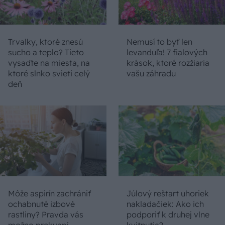
Trvalky, ktoré znesú
Nemusí to byť len
sucho a teplo? Tieto
levanduľa! 7 fialových
vysaďte na miesta, na
krások, ktoré rozžiaria
ktoré slnko svieti celý
vašu záhradu
deň
Môže aspirín zachrániť
Júlový reštart uhoriek
ochabnuté izbové
nakladačiek: Ako ich
rastliny? Pravda vás
podporiť k druhej vlne