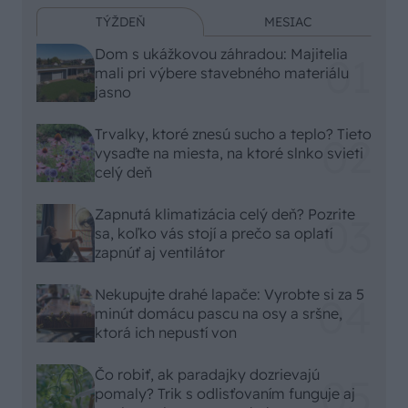
TÝŽDEŇ
MESIAC
Dom s ukážkovou záhradou: Majitelia
mali pri výbere stavebného materiálu
jasno
Trvalky, ktoré znesú sucho a teplo? Tieto
vysaďte na miesta, na ktoré slnko svieti
celý deň
Zapnutá klimatizácia celý deň? Pozrite
sa, koľko vás stojí a prečo sa oplatí
zapnúť aj ventilátor
Nekupujte drahé lapače: Vyrobte si za 5
minút domácu pascu na osy a sršne,
ktorá ich nepustí von
Čo robiť, ak paradajky dozrievajú
pomaly? Trik s odlisťovaním funguje aj