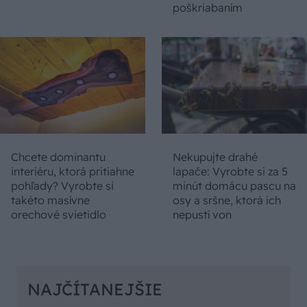
poškriabaním
Chcete dominantu
Nekupujte drahé
interiéru, ktorá pritiahne
lapače: Vyrobte si za 5
pohľady? Vyrobte si
minút domácu pascu na
takéto masívne
osy a sršne, ktorá ich
orechové svietidlo
nepustí von
NAJČÍTANEJŠIE