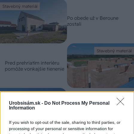
Stavebný materiál
Po obede už v Beroune
zostali
Stavebný materiál
Pred prehriatím interiéru
pomôže vonkajšie tienenie
Stavebný materiál
Urobsisám.sk -
Do Not Process My Personal
Tehly HELUZ FAMILY
Information
spĺňajú parametre pre
jednovrstvové murovanie
If you wish to opt-out of the sale, sharing to third parties, or
processing of your personal or sensitive information for