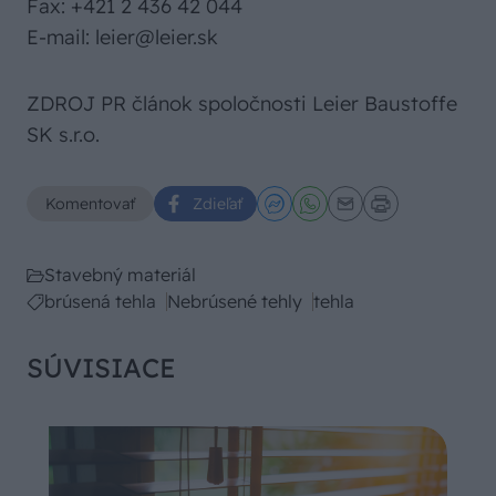
Fax: +421 2 436 42 044
E-mail: leier@leier.sk
ZDROJ PR článok spoločnosti Leier Baustoffe
SK s.r.o.
Komentovať
Zdieľať
Stavebný materiál
brúsená tehla
Nebrúsené tehly
tehla
SÚVISIACE