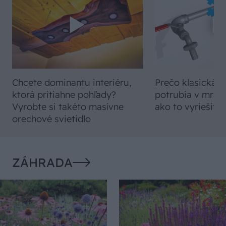
Chcete dominantu interiéru,
Prečo klasická iz
ktorá pritiahne pohľady?
potrubia v mrazo
Vyrobte si takéto masívne
ako to vyriešiť r
orechové svietidlo
ZÁHRADA