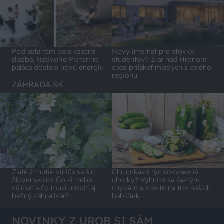
Pod asfaltom bola vzácna
Nový internát pre stovky
dlažba. Nádvorie Pistoriho
študentov? Žiar nad Hronom
paláca dostalo novú energiu
chce prilákať mladých z celého
regiónu
ZÁHRADA.SK
Zlaté žltnutie viniča sa šíri
Chrumkavé rýchlokvasené
Slovenskom. Čo si treba
uhorky? Vyhnite sa častým
všímať a čo musí urobiť aj
chybám a stavte na trik našich
bežný záhradkár?
babičiek
NOVINKY Z UROB SI SÁM