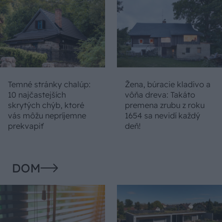
Temné stránky chalúp:
Žena, búracie kladivo a
10 najčastejších
vôňa dreva: Takáto
skrytých chýb, ktoré
premena zrubu z roku
vás môžu nepríjemne
1654 sa nevidí každý
prekvapiť
deň!
DOM