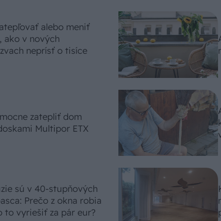
atepľovať alebo meniť
, ako v nových
vach neprísť o tisíce
omocne zatepliť dom
doskami Multipor ETX
úzie sú v 40-stupňových
asca: Prečo z okna robia
 to vyriešiť za pár eur?