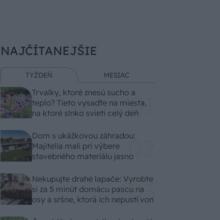
NAJČÍTANEJŠIE
TÝŽDEŇ
MESIAC
Trvalky, ktoré znesú sucho a
teplo? Tieto vysaďte na miesta,
na ktoré slnko svieti celý deň
Dom s ukážkovou záhradou:
Majitelia mali pri výbere
stavebného materiálu jasno
Nekupujte drahé lapače: Vyrobte
si za 5 minút domácu pascu na
osy a sršne, ktorá ich nepustí von