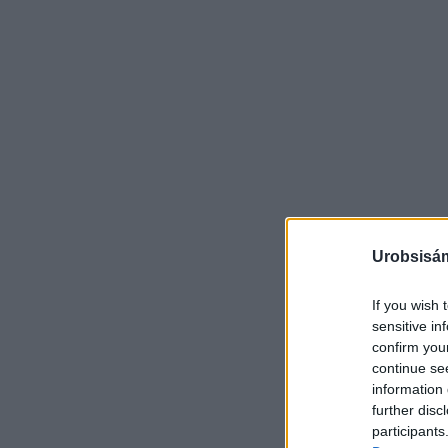
Urobsisám
If you wish 
sensitive in
confirm you
continue se
information 
further disc
participants