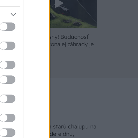
bte
Žite svoje sny! Budúcnosť
a
údržby dokonalej záhrady je
tu
Na Morave prerobila starú chalupu na
nepoznanie: Keď vojdete dnu,