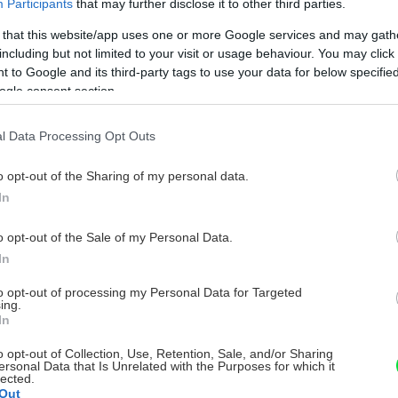
Participants
that may further disclose it to other third parties.
 that this website/app uses one or more Google services and may gath
including but not limited to your visit or usage behaviour. You may click 
 to Google and its third-party tags to use your data for below specifi
ogle consent section.
l Data Processing Opt Outs
o opt-out of the Sharing of my personal data.
In
o opt-out of the Sale of my Personal Data.
In
to opt-out of processing my Personal Data for Targeted
ing.
In
o opt-out of Collection, Use, Retention, Sale, and/or Sharing
ersonal Data that Is Unrelated with the Purposes for which it
lected.
Out