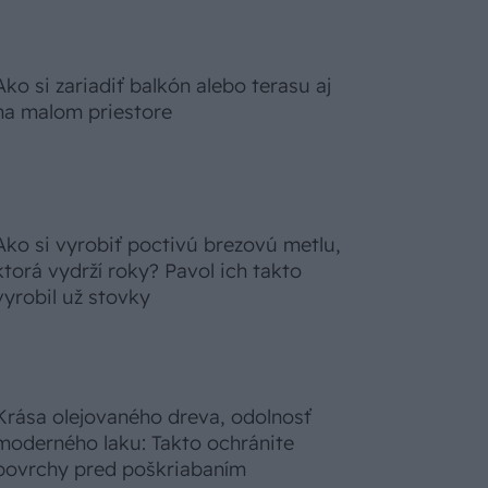
Ako si zariadiť balkón alebo terasu aj
na malom priestore
Ako si vyrobiť poctivú brezovú metlu,
ktorá vydrží roky? Pavol ich takto
vyrobil už stovky
Krása olejovaného dreva, odolnosť
moderného laku: Takto ochránite
povrchy pred poškriabaním