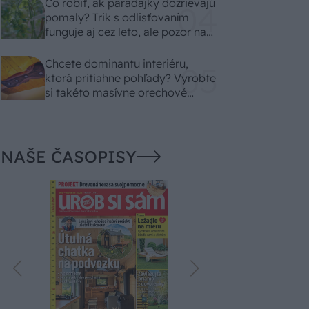
Čo robiť, ak paradajky dozrievajú
pomaly? Trik s odlisťovaním
funguje aj cez leto, ale pozor na
chyby
Chcete dominantu interiéru,
ktorá pritiahne pohľady? Vyrobte
si takéto masívne orechové
svietidlo
NAŠE ČASOPISY