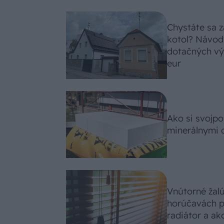
Chystáte sa z
kotol? Návod
dotačných výz
eur
Ako si svojp
minerálnymi 
Vnútorné žal
horúčavách p
radiátor a ako