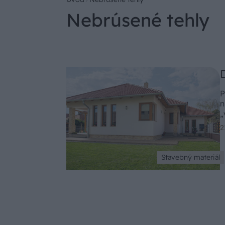
Nebrúsené tehly
P
n
„
p
2
n
m
Stavebný materiál