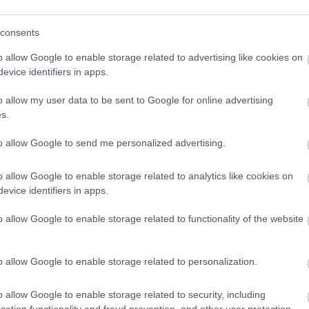
consents
o allow Google to enable storage related to advertising like cookies on
evice identifiers in apps.
o klasická izolácia
Poznáte Šittov rez? Uro
ubia v mrazoch zlyháva
ho na marhuliach v júni 
o allow my user data to be sent to Google for online advertising
o to vyriešiť raz a navždy
budúci rok vám kvety
s.
nezničia jarné mrazy
to allow Google to send me personalized advertising.
o allow Google to enable storage related to analytics like cookies on
evice identifiers in apps.
o allow Google to enable storage related to functionality of the website
CHALUPA
o allow Google to enable storage related to personalization.
é znesú sucho a teplo?
o allow Google to enable storage related to security, including
 na miesta, na ktoré
cation functionality and fraud prevention, and other user protection.