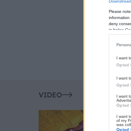
Downstream 
Please note
information 
deny consent
in below Go
Persona
I want t
Opted 
I want t
Opted 
VIDEO
I want 
Advertis
Opted 
I want t
of my P
was col
Opted 