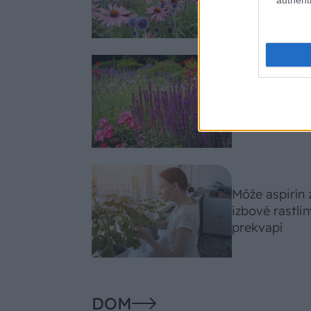
slnko svieti c
Nemusí to byť
fialových krá
záhradu
Môže aspirín
izbové rastli
prekvapí
DOM