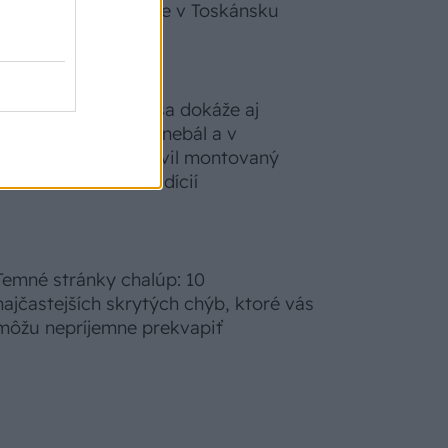
zabudnete, že nie ste v Toskánsku
S motorovou pílou sa dokáže aj
podpísať. Slovák sa nebál a v
Čičmanoch si postavil montovaný
domček v duchu tradícií
Temné stránky chalúp: 10
najčastejších skrytých chýb, ktoré vás
môžu nepríjemne prekvapiť