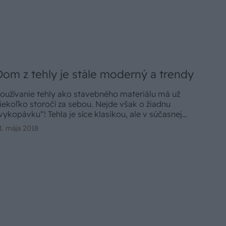
Dom z tehly je stále moderný a trendy
oužívanie tehly ako stavebného materiálu má už
iekoľko storočí za sebou. Nejde však o žiadnu
vykopávku“! Tehla je síce klasikou, ale v súčasnej
odobe s modernými technológiami je trendovým, a
1. mája 2018
ajmä spoľahlivým stavebným materiálom. Vybrať si
ôžete z viacerých druhov tehál.