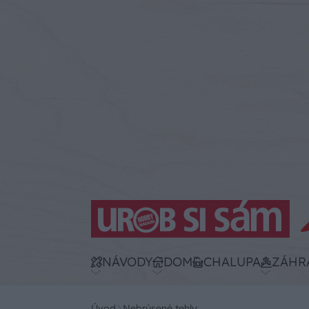
NÁVODY
DOM
CHALUPA
ZÁHR
Úvod
Nebrúsené tehly