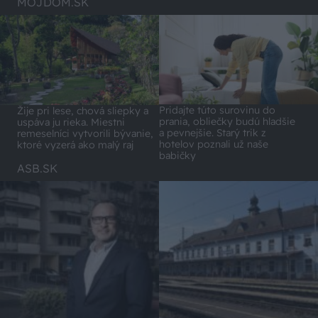
MÔJDOM.SK
Pridajte túto surovinu do
Žije pri lese, chová sliepky a
prania, obliečky budú hladšie
uspáva ju rieka. Miestni
a pevnejšie. Starý trik z
remeselníci vytvorili bývanie,
hotelov poznali už naše
ktoré vyzerá ako malý raj
babičky
ASB.SK