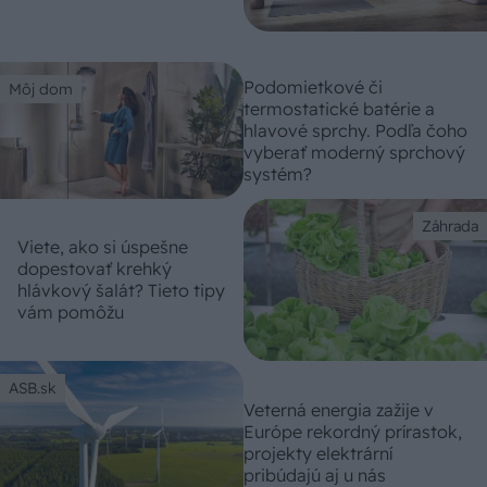
Podomietkové či
Môj dom
termostatické batérie a
hlavové sprchy. Podľa čoho
vyberať moderný sprchový
systém?
Záhrada
Viete, ako si úspešne
dopestovať krehký
hlávkový šalát? Tieto tipy
vám pomôžu
ASB.sk
Veterná energia zažije v
Európe rekordný prírastok,
projekty elektrární
pribúdajú aj u nás