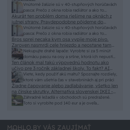
Vnútorné žalúzie sú v 40-stupňových horúčavách
pasca: Prečo z okna robia radiátor a ako to
Akurát ten problém doma riešime na oknách z
vyriešiť za pár eur?
južnej strany. Pravdepodobne pôjdeme do
vonkajšieho tienenia na spôsob markízy
Vnútorné žalúzie sú v 40-stupňových horúčavách
250x150cm. Čínsky predajcovia idú okolo 100
pasca: Prečo z okna robia radiátor a ako to
eur kus.
Bros sprej necaka kym osa vypije moje pivo.
vyriešiť za pár eur?
Zaroven nasmrdi cele hniezdo a neostane tam
nic zive. Vasa pasca naucinke moc efektivne.
Nekupujte drahé lapače: Vyrobte si za 5 minút
Skor pritiahne slimaky
domácu pascu na osy a sršne, ktorá ich nepustí
Ten článok mal takú výpovednú hodnotu ako
von
učivo pre 3 ročník základnej školy. To fakt? AI
alebo nejaka kniha z VŠ? Dnešné rychlotvrdnuce
Viete, kedy použiť akú maltu? Spoznajte rozdiely,
malty - pevnosť 40 Mpa a doba schnutia tak 15
ktoré vám ušetria čas v stavebninách aj pri práci
minut , k tomu vodotesné s kryštálikou. A rozdiel
Žiadne čapovanie alebo zadlabávanie, všetko len
na čínske skrutky. Alternatíva slovenskej IKEI -
- schnutie a zretie. Nič?
čo sa týka pevnosti. Autor si nedal veľa námahy s
Záhradné ležadlá v obchodoch sú predražené.
remeselným spracovaním, škoda. No lepšie než
Toto si vyrobíte pod 140 eur a je oveľa
ten odpad z DTD predávaný v Kauflande alebo
pohodlnejšie!
Lídli.
MOHLO BY VÁS ZAUJÍMAŤ