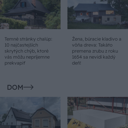
Temné stránky chalúp:
Žena, búracie kladivo a
10 najčastejších
vôňa dreva: Takáto
skrytých chýb, ktoré
premena zrubu z roku
vás môžu nepríjemne
1654 sa nevidí každý
prekvapiť
deň!
DOM