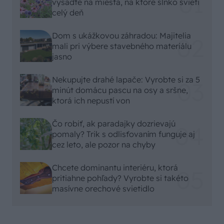
vysaďte na miesta, na ktoré slnko svieti
celý deň
Dom s ukážkovou záhradou: Majitelia
mali pri výbere stavebného materiálu
jasno
Nekupujte drahé lapače: Vyrobte si za 5
minút domácu pascu na osy a sršne,
ktorá ich nepustí von
Čo robiť, ak paradajky dozrievajú
pomaly? Trik s odlisťovaním funguje aj
cez leto, ale pozor na chyby
Chcete dominantu interiéru, ktorá
pritiahne pohľady? Vyrobte si takéto
masívne orechové svietidlo