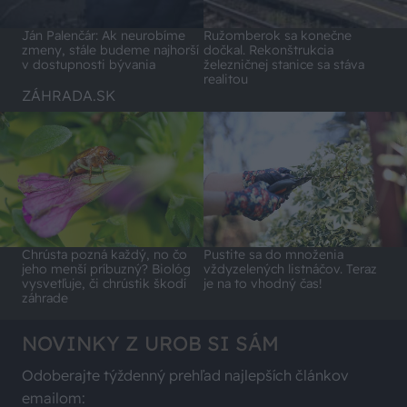
Ján Palenčár: Ak neurobíme
Ružomberok sa konečne
zmeny, stále budeme najhorší
dočkal. Rekonštrukcia
v dostupnosti bývania
železničnej stanice sa stáva
realitou
ZÁHRADA.SK
Chrústa pozná každý, no čo
Pustite sa do množenia
jeho menší príbuzný? Biológ
vždyzelených listnáčov. Teraz
vysvetľuje, či chrústik škodí
je na to vhodný čas!
záhrade
NOVINKY Z UROB SI SÁM
Odoberajte týždenný prehľad najlepších článkov
emailom: