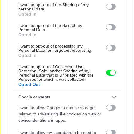
not limited to your visit or usage behaviour. You may click to
I want to opt-out of the Sharing of my
personal data.
grant or deny consent to Google and its third-party tags to
Opted In
use your data for below specified purposes in below Google
consent section.
I want to opt-out of the Sale of my
Personal Data.
Opted In
Chcete dominantu interiéru,
Prečo klasická iz
ktorá pritiahne pohľady?
potrubia v mrazo
I want to opt-out of processing my
Personal Data for Targeted Advertising.
Vyrobte si takéto masívne
ako to vyriešiť r
Opted In
orechové svietidlo
I want to opt-out of Collection, Use,
Retention, Sale, and/or Sharing of my
Personal Data that Is Unrelated with the
Purposes for which it was collected.
ZÁHRADA
Opted Out
Google consents
I want to allow Google to enable storage
related to advertising like cookies on web or
device identifiers in apps.
I want to allow my user data to be sent to