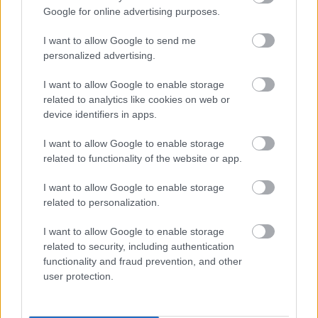
Google for online advertising purposes.
Trvalky, ktoré znesú
Nemusí to byť len
I want to allow Google to send me
sucho a teplo? Tieto
levanduľa! 7 fialových
personalized advertising.
vysaďte na miesta, na
krások, ktoré rozžiaria
ktoré slnko svieti celý
vašu záhradu
I want to allow Google to enable storage
deň
related to analytics like cookies on web or
device identifiers in apps.
I want to allow Google to enable storage
related to functionality of the website or app.
I want to allow Google to enable storage
related to personalization.
I want to allow Google to enable storage
related to security, including authentication
Môže aspirín zachrániť
Júlový reštart uhoriek
functionality and fraud prevention, and other
ochabnuté izbové
nakladačiek: Ako ich
user protection.
rastliny? Pravda vás
podporiť k druhej vlne
možno prekvapí
kvitnutia?