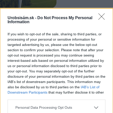
Za chrbtom máte krásny
Môj dom
Urobsisám.sk -
Do Not Process My Personal
les, pred sebou raj. Chatu
Information
pri Smižanoch postavili na
to, aby ste si mohli
poriadne oddýchnuť
If you wish to opt-out of the sale, sharing to third parties, or
processing of your personal or sensitive information for
targeted advertising by us, please use the below opt-out
section to confirm your selection. Please note that after your
KOMENTÁRE
opt-out request is processed you may continue seeing
Pridať
komentár
interest-based ads based on personal information utilized by
us or personal information disclosed to third parties prior to
your opt-out. You may separately opt-out of the further
disclosure of your personal information by third parties on the
IAB’s list of downstream participants. This information may
VIDEO
also be disclosed by us to third parties on the
IAB’s List of
Downstream Participants
that may further disclose it to other
third parties.
Please note that this website/app uses one or more Google
Personal Data Processing Opt Outs
services and may gather and store information including but