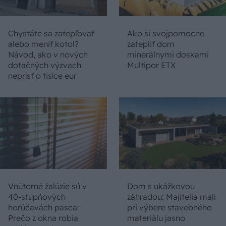
Chystáte sa zatepľovať
Ako si svojpomocne
alebo meniť kotol?
zatepliť dom
Návod, ako v nových
minerálnymi doskami
dotačných výzvach
Multipor ETX
neprísť o tisíce eur
Vnútorné žalúzie sú v
Dom s ukážkovou
40-stupňových
záhradou: Majitelia mali
horúčavách pasca:
pri výbere stavebného
Prečo z okna robia
materiálu jasno