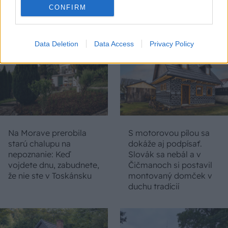
CONFIRM
CHALUPA
Data Deletion
Data Access
Privacy Policy
Na Morave prerobila
S motorovou pílou sa
starú chalupu na
dokáže aj podpísať.
nepoznanie: Keď
Slovák sa nebál a v
vojdete dnu, zabudnete,
Čičmanoch si postavil
že nie ste v Toskánsku
montovaný domček v
duchu tradícií