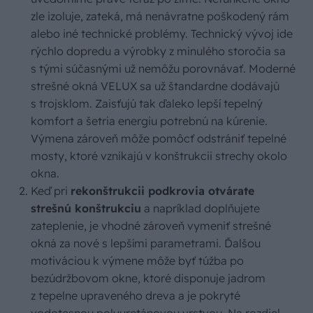
zle izoluje, zateká, má nenávratne poškodený rám
alebo iné technické problémy. Technický vývoj ide
rýchlo dopredu a výrobky z minulého storočia sa
s tými súčasnými už nemôžu porovnávať. Moderné
strešné okná VELUX sa už štandardne dodávajú
s trojsklom. Zaisťujú tak ďaleko lepší tepelný
komfort a šetria energiu potrebnú na kúrenie.
Výmena zároveň môže pomôcť odstrániť tepelné
mosty, ktoré vznikajú v konštrukcii strechy okolo
okna.
Keď pri
rekonštrukcii podkrovia otvárate
strešnú konštrukciu
a napríklad doplňujete
zateplenie, je vhodné zároveň vymeniť strešné
okná za nové s lepšími parametrami. Ďalšou
motiváciou k výmene môže byť túžba po
bezúdržbovom okne, ktoré disponuje jadrom
z tepelne upraveného dreva a je pokryté
vodotesnou polyuretánovou vrstvou. Na rozdiel