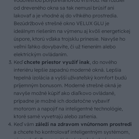
od dreveného okna sa tak nemusí brúsiť ani
lakovať a je vhodné aj do vlhkého prostredia.
Bezúdržbové strešné okno VELUX GLU je
ideálnym riešením na výmenu aj kvôli energetickej
úspore, ktorú vďaka trojsklu prinesie. Navyše ho
veľmi ľahko dovybavíte, či už tienením alebo
elektrickým ovládaním.
Keď
chcete priestor využiť inak
, do nového
interiéru lepšie zapadnú moderné okná. Lepšia
tepelná izolácia a vyšší užívateľský komfort budú
príjemným bonusom. Moderné strešné okná je
navyše možné kúpiť ako diaľkovo ovládané,
prípadne je možné ich dodatočne vybaviť
motorom a napojiť na inteligentné technológie,
ktoré samé vyvetrajú alebo zatienia.
Keď vám
záleží na zdravom vnútornom prostredí
a chcete ho kontrolovať inteligentným systémom,