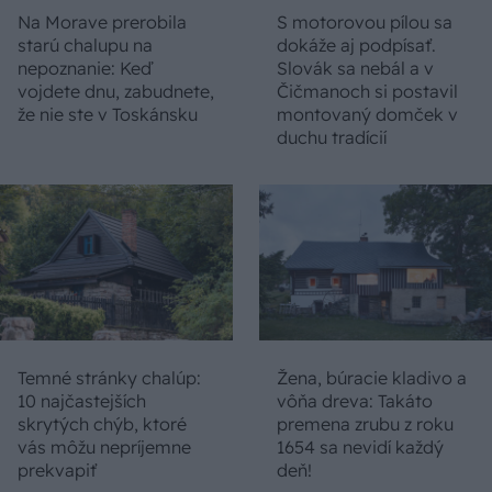
Na Morave prerobila
S motorovou pílou sa
starú chalupu na
dokáže aj podpísať.
nepoznanie: Keď
Slovák sa nebál a v
vojdete dnu, zabudnete,
Čičmanoch si postavil
že nie ste v Toskánsku
montovaný domček v
duchu tradícií
Temné stránky chalúp:
Žena, búracie kladivo a
10 najčastejších
vôňa dreva: Takáto
skrytých chýb, ktoré
premena zrubu z roku
vás môžu nepríjemne
1654 sa nevidí každý
prekvapiť
deň!