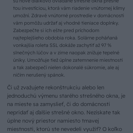
sú nové diaľkovo ovládané strešné okná presne
tou investíciou, ktorá vám riadenie vnútornej klímy
umožní. Zdravé vnútorné prostredie v domácnosti
vám pomôžu udržať aj vhodné tieniace doplnky.
Zabezpečte si ich ešte pred príchodom
najteplejšieho obdobia roka. Solárne poháňaná
vonkajšia roleta SSL dokáže zachytiť až 97 %
slnečných lúčov a v zime naopak znižuje tepelné
úniky. Umožňuje tiež úplne zatemnenie miestnosti
a tak zabezpečí nielen dokonalé súkromie, ale aj
ničím nerušený spánok.
Či už zvažujete rekonštrukciu alebo len
jednoduchú výmenu starého strešného okna, je
na mieste sa zamyslieť, či do domácnosti
nepridať aj ďalšie strešné okno. Nezískate tak
úplne nový priestor namiesto tmavej
miestnosti, ktorú ste nevedeli využiť? O koľko