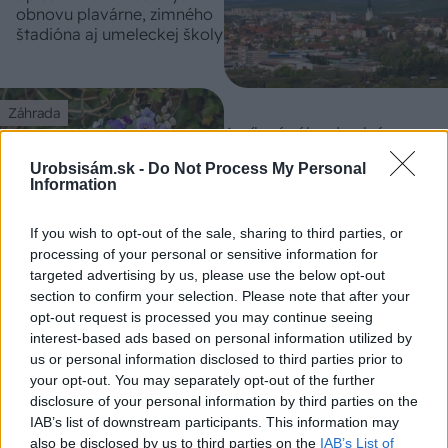
obnovu plavárne, zimného
štadióna aj umeleckej školy
Záhrada
Aprílová záhrada plná
sviežosti: Týchto 6 rastlín
Urobsisám.sk -
Do Not Process My Personal
vám prinesie farby do
Information
jarnej kvetinovej výsadby
If you wish to opt-out of the sale, sharing to third parties, or
processing of your personal or sensitive information for
Gurmán
targeted advertising by us, please use the below opt-out
section to confirm your selection. Please note that after your
Ako pripraviť krém do
opt-out request is processed you may continue seeing
veterníkov: Tento je lepší
interest-based ads based on personal information utilized by
ako z cukrárne
us or personal information disclosed to third parties prior to
your opt-out. You may separately opt-out of the further
disclosure of your personal information by third parties on the
IAB’s list of downstream participants. This information may
also be disclosed by us to third parties on the
IAB’s List of