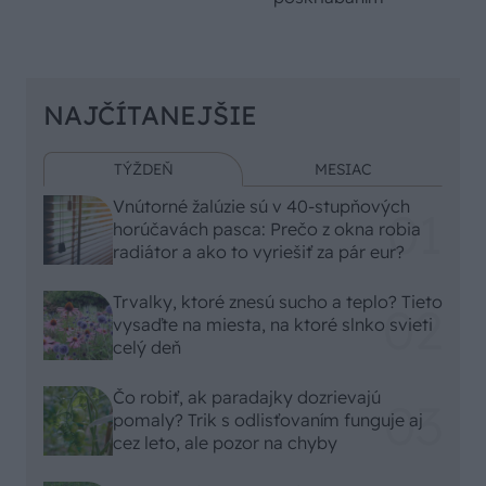
NAJČÍTANEJŠIE
TÝŽDEŇ
MESIAC
Vnútorné žalúzie sú v 40-stupňových
horúčavách pasca: Prečo z okna robia
radiátor a ako to vyriešiť za pár eur?
Trvalky, ktoré znesú sucho a teplo? Tieto
vysaďte na miesta, na ktoré slnko svieti
celý deň
Čo robiť, ak paradajky dozrievajú
pomaly? Trik s odlisťovaním funguje aj
cez leto, ale pozor na chyby