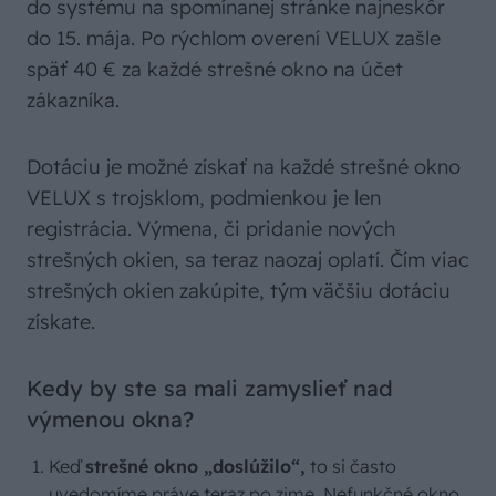
do systému na spomínanej stránke najneskôr
do 15. mája. Po rýchlom overení VELUX zašle
späť 40 € za každé strešné okno na účet
zákazníka.
Dotáciu je možné získať na každé strešné okno
VELUX s trojsklom, podmienkou je len
registrácia. Výmena, či pridanie nových
strešných okien, sa teraz naozaj oplatí. Čím viac
strešných okien zakúpite, tým väčšiu dotáciu
získate.
Kedy by ste sa mali zamyslieť nad
výmenou okna?
Keď
strešné okno „doslúžilo“,
to si často
uvedomíme práve teraz po zime. Nefunkčné okno