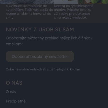
4 kvitnúce kombinácie do
Recept na rýchlokvasené
kvetináčov: Tešiť vás budú do
uhorky: Pridajte toto zo
jesene a nakŕmia hmyz až do
záhradky pre dokonale
zimy
chrumkavý výsledok
NOVINKY Z UROB SI SÁM
Odoberajte týždenný prehľad najlepších článkov
emailom:
Odoberať bezplatný newsletter
Odber je možné kedykoľvek zrušiť jedným kliknutím.
O NÁS
O nás
Predplatné