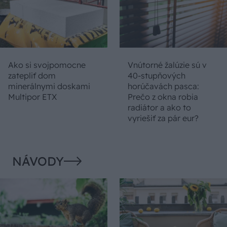
Ako si svojpomocne
Vnútorné žalúzie sú v
zatepliť dom
40-stupňových
minerálnymi doskami
horúčavách pasca:
Multipor ETX
Prečo z okna robia
radiátor a ako to
vyriešiť za pár eur?
NÁVODY