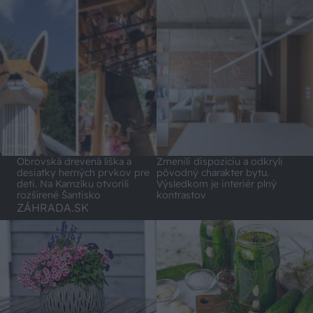
Obrovská drevená líška a
Zmenili dispozíciu a odkryli
desiatky herných prvkov pre
pôvodný charakter bytu.
deti. Na Kamzíku otvorili
Výsledkom je interiér plný
rozšírené Šantisko
kontrastov
ZÁHRADA.SK