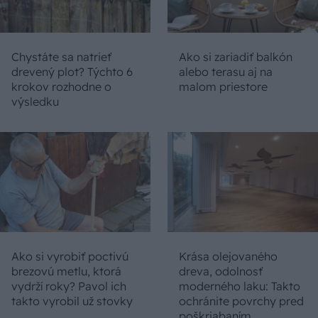
Chystáte sa natrieť
Ako si zariadiť balkón
drevený plot? Týchto 6
alebo terasu aj na
krokov rozhodne o
malom priestore
výsledku
Ako si vyrobiť poctivú
Krása olejovaného
brezovú metlu, ktorá
dreva, odolnosť
vydrží roky? Pavol ich
moderného laku: Takto
takto vyrobil už stovky
ochránite povrchy pred
poškriabaním