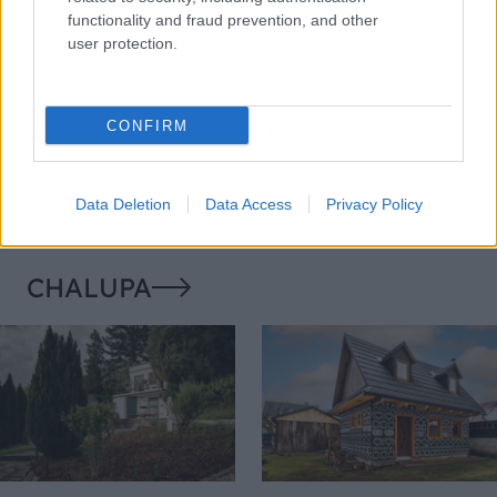
functionality and fraud prevention, and other
user protection.
Nemusí to byť len
Môže aspirín zachrániť
CONFIRM
levanduľa! 7 fialových
ochabnuté izbové
krások, ktoré rozžiaria
rastliny? Pravda vás
vašu záhradu
možno prekvapí
Data Deletion
Data Access
Privacy Policy
CHALUPA