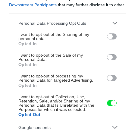
Downstream Participants
that may further disclose it to other
third parties.
Please note that this website/app uses one or more Google
Personal Data Processing Opt Outs
VIDEO
services and may gather and store information including but
not limited to your visit or usage behaviour. You may click to
I want to opt-out of the Sharing of my
personal data.
grant or deny consent to Google and its third-party tags to
Opted In
use your data for below specified purposes in below Google
consent section.
I want to opt-out of the Sale of my
Personal Data.
Opted In
I want to opt-out of processing my
Personal Data for Targeted Advertising.
Opted In
I want to opt-out of Collection, Use,
Chcete dominantu interiéru,
Prečo klasická iz
Retention, Sale, and/or Sharing of my
Personal Data that Is Unrelated with the
ktorá pritiahne pohľady?
potrubia v mrazo
Purposes for which it was collected.
Opted Out
Vyrobte si takéto masívne
ako to vyriešiť r
orechové svietidlo
Google consents