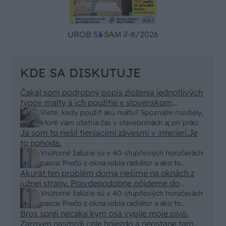
UROB SI SÁM 7-8/2026
KDE SA DISKUTUJE
Čakal som podrobný popis zloženia jednotlivých
typov malty a ich použitie v slovenskom
prostredí, no dostal som len pár primitívnych rád
Viete, kedy použiť akú maltu? Spoznajte rozdiely,
o výbere vriec v stavebninách. Kde sa podel
ktoré vám ušetria čas v stavebninách aj pri práci
názov a zmysel časopisu "Urob si sám" ? To
Ja som to riešil tieniacimi závesmi v interieri.Je
skutočne už nemáme na Slovensku "fachmanov"!
to pohoda.
Vypadá to tak že za pár rokov nám budú stavať
Vnútorné žalúzie sú v 40-stupňových horúčavách
chaty a chalupy číňania a použijú BAMBUS !!!
pasca: Prečo z okna robia radiátor a ako to
Akurát ten problém doma riešime na oknách z
vyriešiť za pár eur?
južnej strany. Pravdepodobne pôjdeme do
vonkajšieho tienenia na spôsob markízy
Vnútorné žalúzie sú v 40-stupňových horúčavách
250x150cm. Čínsky predajcovia idú okolo 100
pasca: Prečo z okna robia radiátor a ako to
eur kus.
Bros sprej necaka kym osa vypije moje pivo.
vyriešiť za pár eur?
Zaroven nasmrdi cele hniezdo a neostane tam