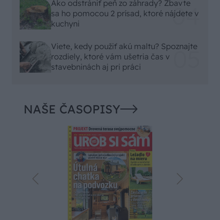
Ako odstrániť peň zo záhrady? Zbavte
sa ho pomocou 2 prísad, ktoré nájdete v
kuchyni
Viete, kedy použiť akú maltu? Spoznajte
rozdiely, ktoré vám ušetria čas v
stavebninách aj pri práci
NAŠE ČASOPISY