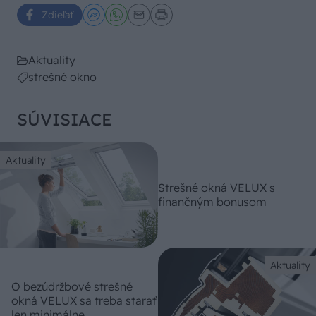
Zdieľať
Aktuality
strešné okno
SÚVISIACE
Aktuality
Strešné okná VELUX s
finančným bonusom
Aktuality
O bezúdržbové strešné
okná VELUX sa treba starať
len minimálne