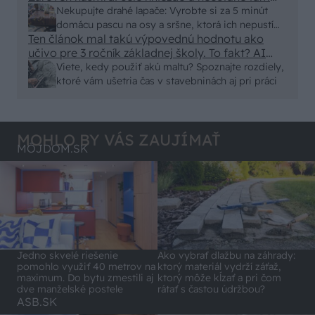
nic zive. Vasa pasca naucinke moc efektivne.
Nekupujte drahé lapače: Vyrobte si za 5 minút
Skor pritiahne slimaky
domácu pascu na osy a sršne, ktorá ich nepustí
Ten článok mal takú výpovednú hodnotu ako
von
učivo pre 3 ročník základnej školy. To fakt? AI
alebo nejaka kniha z VŠ? Dnešné rychlotvrdnuce
Viete, kedy použiť akú maltu? Spoznajte rozdiely,
malty - pevnosť 40 Mpa a doba schnutia tak 15
ktoré vám ušetria čas v stavebninách aj pri práci
minut , k tomu vodotesné s kryštálikou. A rozdiel
- schnutie a zretie. Nič?
MOHLO BY VÁS ZAUJÍMAŤ
MÔJDOM.SK
Jedno skvelé riešenie
Ako vybrať dlažbu na záhrady:
pomohlo využiť 40 metrov na
ktorý materiál vydrží záťaž,
maximum. Do bytu zmestili aj
ktorý môže kĺzať a pri čom
dve manželské postele
rátať s častou údržbou?
ASB.SK