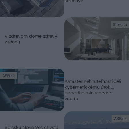
strechy?
Strecha
V zdravom dome zdravý
vzduch
ASB.sk
Kataster nehnuteľností čelí
kybernetickému útoku,
potvrdilo ministerstvo
vnútra
ASB.sk
Spišská Nová Ves chystá