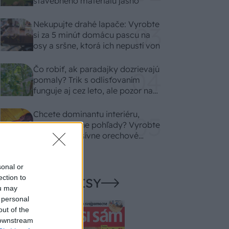
stavebného materiálu jasno
Nekupujte drahé lapače: Vyrobte
si za 5 minút domácu pascu na
osy a sršne, ktorá ich nepustí von
Čo robiť, ak paradajky dozrievajú
pomaly? Trik s odlisťovaním
funguje aj cez leto, ale pozor na
chyby
Chcete dominantu interiéru,
ktorá pritiahne pohľady? Vyrobte
si takéto masívne orechové
svietidlo
sonal or
ection to
NAŠE ČASOPISY
ou may
 personal
out of the
 downstream