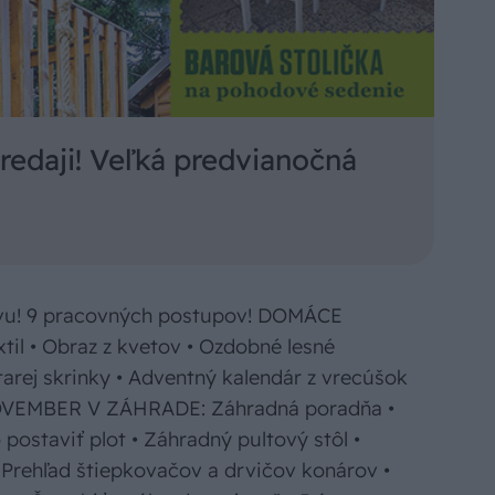
redaji! Veľká predvianočná
zľavu! 9 pracovných postupov! DOMÁCE
il • Obraz z kvetov • Ozdobné lesné
tarej skrinky • Adventný kalendár z vrecúšok
NOVEMBER V ZÁHRADE: Záhradná poradňa •
postaviť plot • Záhradný pultový stôl •
Prehľad štiepkovačov a drvičov konárov •