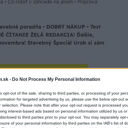
 • Čo robiť v záhrade na jeseň • Príprava
vebná poradňa • DOBRÝ NÁKUP • Test
NÉ ČÍTANIE ŽELÁ REDAKCIA! Ďalšie,
novembra! Stavebný Špeciál Urob si sám
.sk -
Do Not Process My Personal Information
to opt-out of the sale, sharing to third parties, or processing of your per
formation for targeted advertising by us, please use the below opt-out s
r selection. Please note that after your opt-out request is processed y
eing interest-based ads based on personal information utilized by us or
disclosed to third parties prior to your opt-out. You may separately opt-
losure of your personal information by third parties on the IAB’s list of