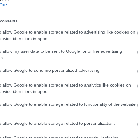
Out
consents
o allow Google to enable storage related to advertising like cookies on
evice identifiers in apps.
o allow my user data to be sent to Google for online advertising
s.
to allow Google to send me personalized advertising.
o allow Google to enable storage related to analytics like cookies on
evice identifiers in apps.
ek
o allow Google to enable storage related to functionality of the website
ravili predvianocnú súťaž. Stačí, ak správne
h čísel časopisu Urob si sám, 11/2018 aj
o allow Google to enable storage related to personalization.
bovania o užitočné ceny pod stromček.
o allow Google to enable storage related to security, including