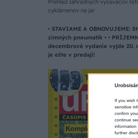
Prehľad záhradných vysávačov lístia
cyklámenov na jar
• STAVIAME A OBNOVUJEME: Sta
zimných pneumatík • • PRÍJEM
decembrové vydanie vyjde 20. 
je ešte v predaji!
Urobsisám
If you wish 
sensitive in
confirm you
continue se
information 
further disc