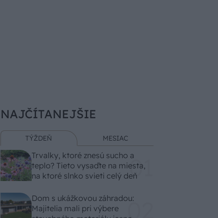
NAJČÍTANEJŠIE
TÝŽDEŇ
MESIAC
Trvalky, ktoré znesú sucho a
teplo? Tieto vysaďte na miesta,
na ktoré slnko svieti celý deň
Dom s ukážkovou záhradou:
Majitelia mali pri výbere