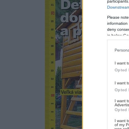
participants
Downstream 
Please note
information 
deny consent
in below Go
Persona
I want t
Opted 
I want t
Opted 
I want 
Advertis
Opted 
I want t
of my P
was col