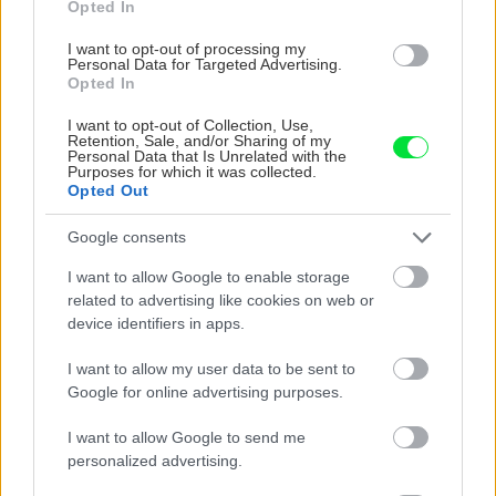
Opted In
I want to opt-out of processing my
Personal Data for Targeted Advertising.
Opted In
I want to opt-out of Collection, Use,
Retention, Sale, and/or Sharing of my
Personal Data that Is Unrelated with the
Purposes for which it was collected.
Opted Out
Rekonštrukcia starých schodov
Google consents
Keďže schodisko v našom dome slúžilo už
I want to allow Google to enable storage
veľmi dlho bez väčšej opravy, vek sa na ňom
related to advertising like cookies on web or
viditeľne podpísal. Takto sme ho obnovili.
device identifiers in apps.
I want to allow my user data to be sent to
Google for online advertising purposes.
I want to allow Google to send me
personalized advertising.