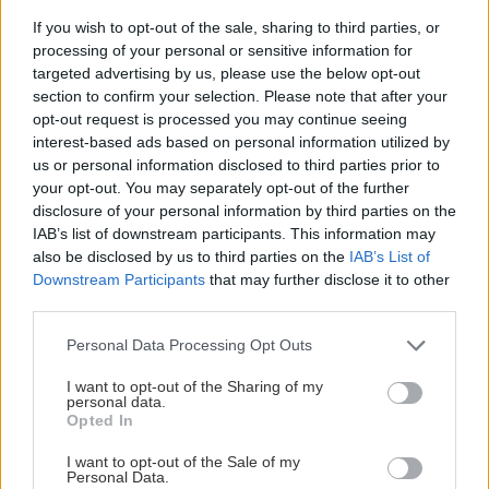
If you wish to opt-out of the sale, sharing to third parties, or
PREDPLATNÉ časopisu UROB SI SÁM »
processing of your personal or sensitive information for
targeted advertising by us, please use the below opt-out
section to confirm your selection. Please note that after your
Nové kreslo zo starého nábytku
opt-out request is processed you may continue seeing
interest-based ads based on personal information utilized by
„Na začiatku bola na internete fotka kresla,
us or personal information disclosed to third parties prior to
your opt-out. You may separately opt-out of the further
ktoré na prvý pohľad vyzeralo na vyhodenie.
disclosure of your personal information by third parties on the
Teraz kraľuje v našej obývačke“
– píše naša
IAB’s list of downstream participants. This information may
čitateľka.
also be disclosed by us to third parties on the
IAB’s List of
Downstream Participants
that may further disclose it to other
third parties.
Please note that this website/app uses one or more Google
Personal Data Processing Opt Outs
services and may gather and store information including but
not limited to your visit or usage behaviour. You may click to
I want to opt-out of the Sharing of my
personal data.
grant or deny consent to Google and its third-party tags to
Opted In
use your data for below specified purposes in below Google
consent section.
I want to opt-out of the Sale of my
Personal Data.