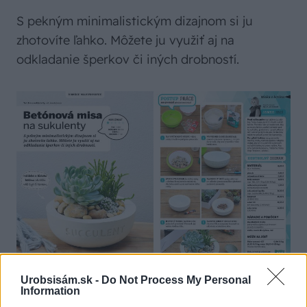
S pekným minimalistickým dizajnom si ju
zhotovíte ľahko. Môžete ju využiť aj na
odkladanie šperkov či iných drobností.
Urobsisám.sk -
Do Not Process My Personal
Information