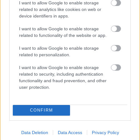
I want to allow Google to enable storage
related to analytics like cookies on web or
device identifiers in apps.
I want to allow Google to enable storage
related to functionality of the website or app.
I want to allow Google to enable storage
related to personalization.
I want to allow Google to enable storage
related to security, including authentication
Oplechovanie štítov a úžľabia šikmej
functionality and fraud prevention, and other
user protection.
strechy
Cieľom montáže plechových častí je ochrániť
CONFIRM
vnútorné vrstvy strešného plášťa najmä pred
vodou, vetrom a slnkom.
Data Deletion
Data Access
Privacy Policy