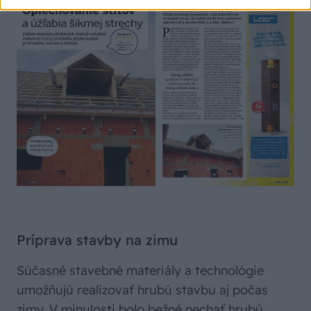
Príprava stavby na zimu
Súčasné stavebné materiály a technológie
umožňujú realizovať hrubú stavbu aj počas
zimy. V minulosti bolo bežné nechať hrubú