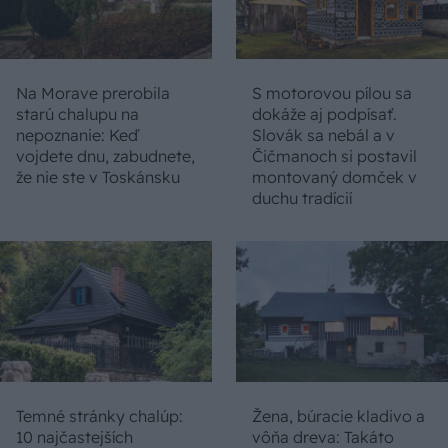
Na Morave prerobila
S motorovou pílou sa
starú chalupu na
dokáže aj podpísať.
nepoznanie: Keď
Slovák sa nebál a v
vojdete dnu, zabudnete,
Čičmanoch si postavil
že nie ste v Toskánsku
montovaný domček v
duchu tradícií
Temné stránky chalúp:
Žena, búracie kladivo a
10 najčastejších
vôňa dreva: Takáto