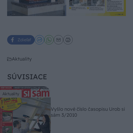
Zdieľať
Aktuality
SÚVISIACE
Aktuality
Vyšlo nové číslo časopisu Urob si
sám 3/2010