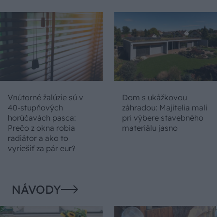
Vnútorné žalúzie sú v
Dom s ukážkovou
40-stupňových
záhradou: Majitelia mali
horúčavách pasca:
pri výbere stavebného
Prečo z okna robia
materiálu jasno
radiátor a ako to
vyriešiť za pár eur?
NÁVODY