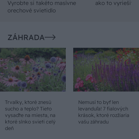
Vyrobte si takéto masívne
ako to vyriešiť r
orechové svietidlo
ZÁHRADA
Trvalky, ktoré znesú
Nemusí to byť len
sucho a teplo? Tieto
levanduľa! 7 fialových
vysaďte na miesta, na
krások, ktoré rozžiaria
ktoré slnko svieti celý
vašu záhradu
deň