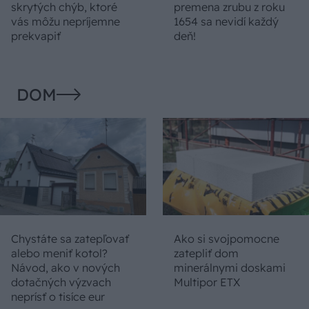
skrytých chýb, ktoré
premena zrubu z roku
vás môžu nepríjemne
1654 sa nevidí každý
prekvapiť
deň!
DOM
Chystáte sa zatepľovať
Ako si svojpomocne
alebo meniť kotol?
zatepliť dom
Návod, ako v nových
minerálnymi doskami
dotačných výzvach
Multipor ETX
neprísť o tisíce eur