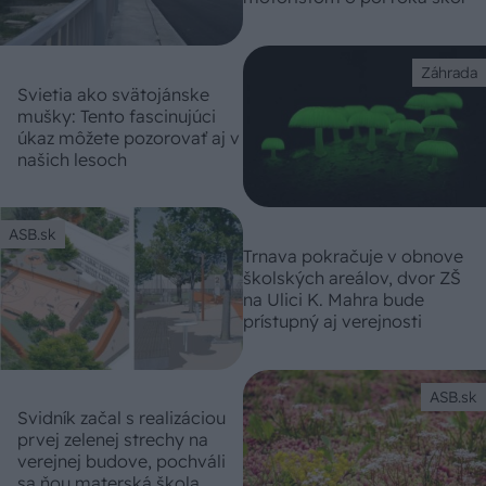
Záhrada
Svietia ako svätojánske
mušky: Tento fascinujúci
úkaz môžete pozorovať aj v
našich lesoch
ASB.sk
Trnava pokračuje v obnove
školských areálov, dvor ZŠ
na Ulici K. Mahra bude
prístupný aj verejnosti
ASB.sk
Svidník začal s realizáciou
prvej zelenej strechy na
verejnej budove, pochváli
sa ňou materská škola