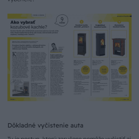
Dôkladné vyčistenie auta
Tu je postup, ktorý zaručene pomôže vyčistiť aj