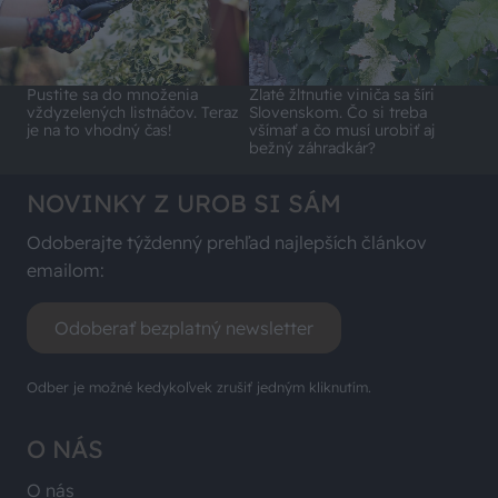
Pustite sa do množenia
Zlaté žltnutie viniča sa šíri
vždyzelených listnáčov. Teraz
Slovenskom. Čo si treba
je na to vhodný čas!
všímať a čo musí urobiť aj
bežný záhradkár?
NOVINKY Z UROB SI SÁM
Odoberajte týždenný prehľad najlepších článkov
emailom:
Odoberať bezplatný newsletter
Odber je možné kedykoľvek zrušiť jedným kliknutím.
O NÁS
O nás