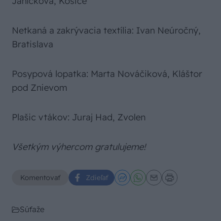
Janíčková, Košice
Netkaná a zakrývacia textília: Ivan Neúročný,
Bratislava
Posypová lopatka: Marta Nováčiková, Kláštor
pod Znievom
Plašic vtákov: Juraj Had, Zvolen
Všetkým výhercom gratulujeme!
Komentovať
Zdieľať
Súťaže