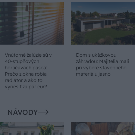
Vnútorné žalúzie sú v
Dom s ukážkovou
40-stupňových
záhradou: Majitelia mali
horúčavách pasca:
pri výbere stavebného
Prečo z okna robia
materiálu jasno
radiátor a ako to
vyriešiť za pár eur?
NÁVODY