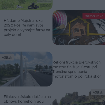
Majster roka
Hľadáme Majstra roka
2023: Pošlite nám svoj
projekt a vyhrajte farby na
celý dom!
ASB.sk
Rekonštrukcia Bierovských
mostov finišuje. Cestu pri
Trenčíne sprístupnia
motoristom o pol roka skôr
ASB.sk
Fiľakovo získalo dotáciu na
obnovu horného hradu.