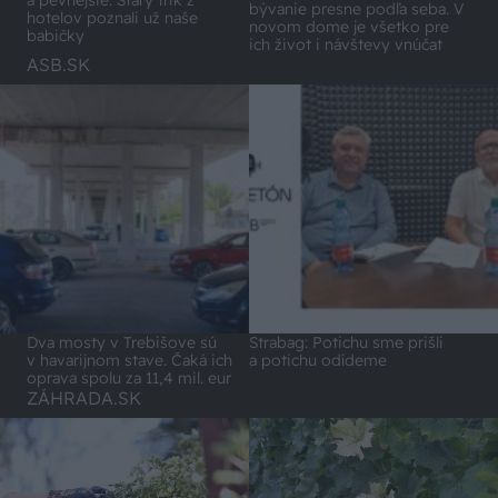
bývanie presne podľa seba. V
hotelov poznali už naše
novom dome je všetko pre
babičky
ich život i návštevy vnúčat
ASB.SK
Dva mosty v Trebišove sú
Strabag: Potichu sme prišli
v havarijnom stave. Čaká ich
a potichu odídeme
oprava spolu za 11,4 mil. eur
ZÁHRADA.SK