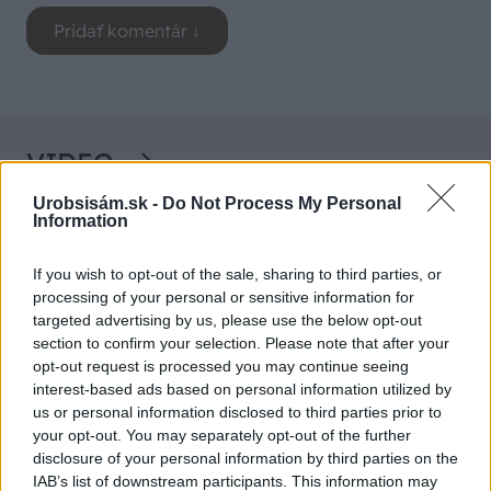
VIDEO
Urobsisám.sk -
Do Not Process My Personal
Information
If you wish to opt-out of the sale, sharing to third parties, or
processing of your personal or sensitive information for
targeted advertising by us, please use the below opt-out
section to confirm your selection. Please note that after your
opt-out request is processed you may continue seeing
interest-based ads based on personal information utilized by
us or personal information disclosed to third parties prior to
Chcete dominantu interiéru,
Prečo klasická iz
your opt-out. You may separately opt-out of the further
ktorá pritiahne pohľady?
potrubia v mrazo
disclosure of your personal information by third parties on the
Vyrobte si takéto masívne
ako to vyriešiť r
IAB’s list of downstream participants. This information may