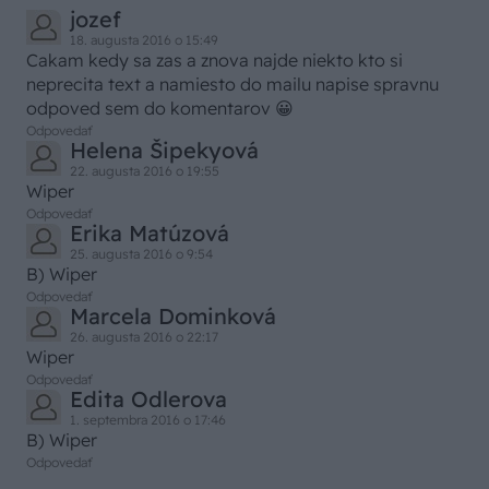
jozef
18. augusta 2016 o 15:49
Cakam kedy sa zas a znova najde niekto kto si
neprecita text a namiesto do mailu napise spravnu
odpoved sem do komentarov 😀
Odpovedať
Helena Šipekyová
22. augusta 2016 o 19:55
Wiper
Odpovedať
Erika Matúzová
25. augusta 2016 o 9:54
B) Wiper
Odpovedať
Marcela Dominková
26. augusta 2016 o 22:17
Wiper
Odpovedať
Edita Odlerova
1. septembra 2016 o 17:46
B) Wiper
Odpovedať