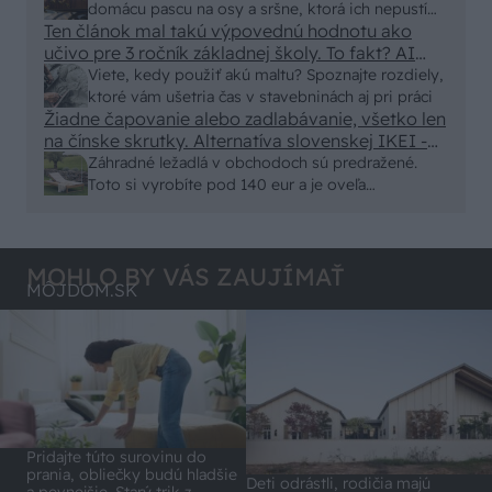
Skor pritiahne slimaky
domácu pascu na osy a sršne, ktorá ich nepustí
Ten článok mal takú výpovednú hodnotu ako
von
učivo pre 3 ročník základnej školy. To fakt? AI
alebo nejaka kniha z VŠ? Dnešné rychlotvrdnuce
Viete, kedy použiť akú maltu? Spoznajte rozdiely,
malty - pevnosť 40 Mpa a doba schnutia tak 15
ktoré vám ušetria čas v stavebninách aj pri práci
minut , k tomu vodotesné s kryštálikou. A rozdiel
Žiadne čapovanie alebo zadlabávanie, všetko len
na čínske skrutky. Alternatíva slovenskej IKEI -
- schnutie a zretie. Nič?
čo sa týka pevnosti. Autor si nedal veľa námahy s
Záhradné ležadlá v obchodoch sú predražené.
remeselným spracovaním, škoda. No lepšie než
Toto si vyrobíte pod 140 eur a je oveľa
ten odpad z DTD predávaný v Kauflande alebo
pohodlnejšie!
Lídli.
MOHLO BY VÁS ZAUJÍMAŤ
MÔJDOM.SK
Pridajte túto surovinu do
prania, obliečky budú hladšie
Deti odrástli, rodičia majú
a pevnejšie. Starý trik z