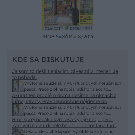
UROB SI SÁM 7-8/2026
KDE SA DISKUTUJE
Ja som to riešil tieniacimi závesmi v interieri.Je
to pohoda.
Vnútorné žalúzie sú v 40-stupňových horúčavách
pasca: Prečo z okna robia radiátor a ako to
Akurát ten problém doma riešime na oknách z
vyriešiť za pár eur?
južnej strany. Pravdepodobne pôjdeme do
vonkajšieho tienenia na spôsob markízy
Vnútorné žalúzie sú v 40-stupňových horúčavách
250x150cm. Čínsky predajcovia idú okolo 100
pasca: Prečo z okna robia radiátor a ako to
eur kus.
Bros sprej necaka kym osa vypije moje pivo.
vyriešiť za pár eur?
Zaroven nasmrdi cele hniezdo a neostane tam
nic zive. Vasa pasca naucinke moc efektivne.
Nekupujte drahé lapače: Vyrobte si za 5 minút