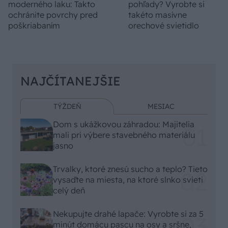
moderného laku: Takto
pohľady? Vyrobte si
ochránite povrchy pred
takéto masívne
poškriabaním
orechové svietidlo
NAJČÍTANEJŠIE
TÝŽDEŇ
MESIAC
Dom s ukážkovou záhradou: Majitelia
mali pri výbere stavebného materiálu
jasno
Trvalky, ktoré znesú sucho a teplo? Tieto
vysaďte na miesta, na ktoré slnko svieti
celý deň
Nekupujte drahé lapače: Vyrobte si za 5
minút domácu pascu na osy a sršne,