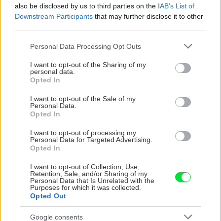
orechové svietidlo
also be disclosed by us to third parties on the
IAB’s List of
Downstream Participants
that may further disclose it to other
third parties.
Please note that this website/app uses one or more Google
Personal Data Processing Opt Outs
ZÁHRADA
services and may gather and store information including but
not limited to your visit or usage behaviour. You may click to
I want to opt-out of the Sharing of my
personal data.
grant or deny consent to Google and its third-party tags to
Opted In
use your data for below specified purposes in below Google
consent section.
I want to opt-out of the Sale of my
Personal Data.
Opted In
I want to opt-out of processing my
Personal Data for Targeted Advertising.
Opted In
Trvalky, ktoré znesú
Nemusí to byť len
sucho a teplo? Tieto
levanduľa! 7 fialových
I want to opt-out of Collection, Use,
vysaďte na miesta, na
krások, ktoré rozžiaria
Retention, Sale, and/or Sharing of my
Personal Data that Is Unrelated with the
ktoré slnko svieti celý
vašu záhradu
Purposes for which it was collected.
deň
Opted Out
Google consents