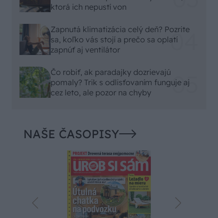
ktorá ich nepustí von
Zapnutá klimatizácia celý deň? Pozrite
sa, koľko vás stojí a prečo sa oplatí
zapnúť aj ventilátor
Čo robiť, ak paradajky dozrievajú
pomaly? Trik s odlisťovaním funguje aj
cez leto, ale pozor na chyby
NAŠE ČASOPISY