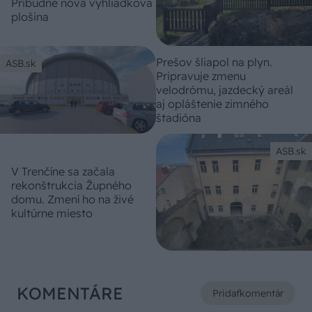
Pribudne nová vyhliadková
plošina
Prešov šliapol na plyn.
ASB.sk
Pripravuje zmenu
velodrómu, jazdecký areál
aj opláštenie zimného
štadióna
ASB.sk
V Trenčíne sa začala
rekonštrukcia Župného
domu. Zmení ho na živé
kultúrne miesto
KOMENTÁRE
Pridať
komentár