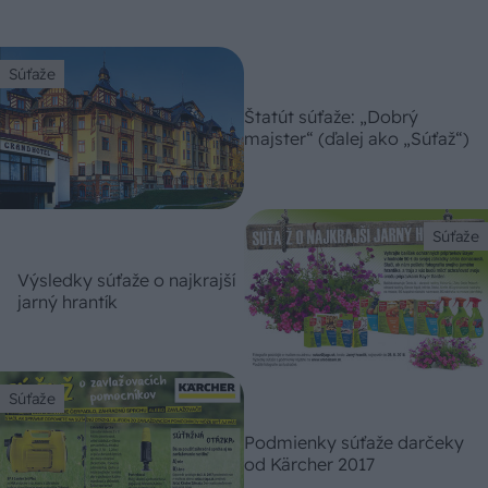
Súťaže
Štatút súťaže: „Dobrý
majster“ (ďalej ako „Súťaž“)
Súťaže
Výsledky súťaže o najkrajší
jarný hrantík
Súťaže
Podmienky súťaže darčeky
od Kärcher 2017