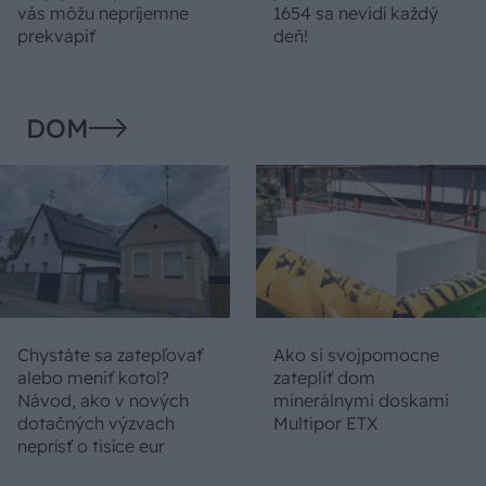
vás môžu nepríjemne
1654 sa nevidí každý
prekvapiť
deň!
DOM
Chystáte sa zatepľovať
Ako si svojpomocne
alebo meniť kotol?
zatepliť dom
Návod, ako v nových
minerálnymi doskami
dotačných výzvach
Multipor ETX
neprísť o tisíce eur