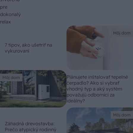
Môj dom
7 tipov, ako ušetriť na
vykurovaní
Plánujete inštalovať tepelné
Môj dom
čerpadlo? Ako si vybrať
vhodný typ a aký systém
považujú odborníci za
ideálny?
Môj dom
Záhadná drevostavba:
Prečo atypický rodinný