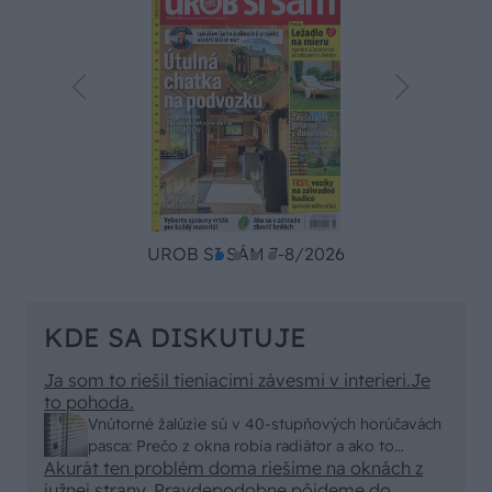
UROB SI SÁM 7-8/2026
KDE SA DISKUTUJE
Ja som to riešil tieniacimi závesmi v interieri.Je
to pohoda.
Vnútorné žalúzie sú v 40-stupňových horúčavách
pasca: Prečo z okna robia radiátor a ako to
Akurát ten problém doma riešime na oknách z
vyriešiť za pár eur?
južnej strany. Pravdepodobne pôjdeme do