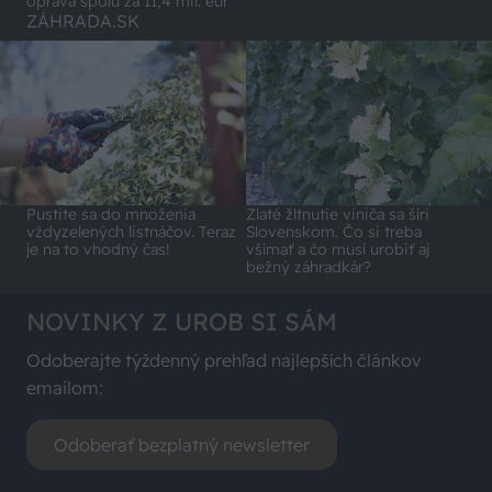
oprava spolu za 11,4 mil. eur
ZÁHRADA.SK
Pustite sa do množenia
Zlaté žltnutie viniča sa šíri
vždyzelených listnáčov. Teraz
Slovenskom. Čo si treba
je na to vhodný čas!
všímať a čo musí urobiť aj
bežný záhradkár?
NOVINKY Z UROB SI SÁM
Odoberajte týždenný prehľad najlepších článkov
emailom:
Odoberať bezplatný newsletter