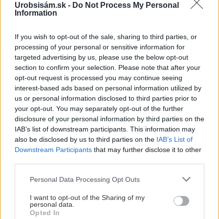
Urobsisám.sk -
Do Not Process My Personal
Information
Chcete dominantu interiéru,
Prečo klasická iz
ktorá pritiahne pohľady?
potrubia v mrazo
If you wish to opt-out of the sale, sharing to third parties, or
processing of your personal or sensitive information for
Vyrobte si takéto masívne
ako to vyriešiť r
targeted advertising by us, please use the below opt-out
orechové svietidlo
section to confirm your selection. Please note that after your
opt-out request is processed you may continue seeing
interest-based ads based on personal information utilized by
us or personal information disclosed to third parties prior to
ZÁHRADA
your opt-out. You may separately opt-out of the further
disclosure of your personal information by third parties on the
IAB’s list of downstream participants. This information may
also be disclosed by us to third parties on the
IAB’s List of
Downstream Participants
that may further disclose it to other
third parties.
Please note that this website/app uses one or more Google
Personal Data Processing Opt Outs
services and may gather and store information including but
not limited to your visit or usage behaviour. You may click to
I want to opt-out of the Sharing of my
Trvalky, ktoré znesú
Nemusí to byť len
personal data.
grant or deny consent to Google and its third-party tags to
Opted In
sucho a teplo? Tieto
levanduľa! 7 fialových
use your data for below specified purposes in below Google