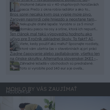
vonkajšieho tienenia na spôsob markízy
Vnútorné žalúzie sú v 40-stupňových horúčavách
250x150cm. Čínsky predajcovia idú okolo 100
pasca: Prečo z okna robia radiátor a ako to
eur kus.
Bros sprej necaka kym osa vypije moje pivo.
vyriešiť za pár eur?
Zaroven nasmrdi cele hniezdo a neostane tam
nic zive. Vasa pasca naucinke moc efektivne.
Nekupujte drahé lapače: Vyrobte si za 5 minút
Skor pritiahne slimaky
domácu pascu na osy a sršne, ktorá ich nepustí
Ten článok mal takú výpovednú hodnotu ako
von
učivo pre 3 ročník základnej školy. To fakt? AI
alebo nejaka kniha z VŠ? Dnešné rychlotvrdnuce
Viete, kedy použiť akú maltu? Spoznajte rozdiely,
malty - pevnosť 40 Mpa a doba schnutia tak 15
ktoré vám ušetria čas v stavebninách aj pri práci
minut , k tomu vodotesné s kryštálikou. A rozdiel
Žiadne čapovanie alebo zadlabávanie, všetko len
na čínske skrutky. Alternatíva slovenskej IKEI -
- schnutie a zretie. Nič?
čo sa týka pevnosti. Autor si nedal veľa námahy s
Záhradné ležadlá v obchodoch sú predražené.
remeselným spracovaním, škoda. No lepšie než
Toto si vyrobíte pod 140 eur a je oveľa
ten odpad z DTD predávaný v Kauflande alebo
pohodlnejšie!
Lídli.
MOHLO BY VÁS ZAUJÍMAŤ
MÔJDOM.SK