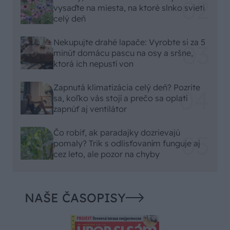
vysaďte na miesta, na ktoré slnko svieti
celý deň
Nekupujte drahé lapače: Vyrobte si za 5
minút domácu pascu na osy a sršne,
ktorá ich nepustí von
Zapnutá klimatizácia celý deň? Pozrite
sa, koľko vás stojí a prečo sa oplatí
zapnúť aj ventilátor
Čo robiť, ak paradajky dozrievajú
pomaly? Trik s odlisťovaním funguje aj
cez leto, ale pozor na chyby
NAŠE ČASOPISY