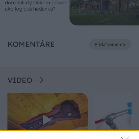
dom zaliaty slnkom pôsobí
ako logická hádanka?
KOMENTÁRE
Pridať
komentár
VIDEO