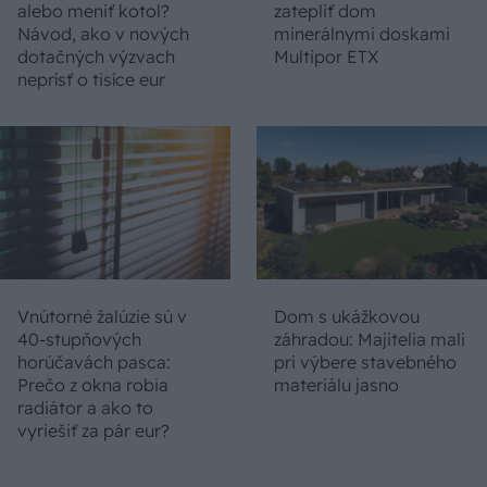
alebo meniť kotol?
zatepliť dom
Návod, ako v nových
minerálnymi doskami
dotačných výzvach
Multipor ETX
neprísť o tisíce eur
Vnútorné žalúzie sú v
Dom s ukážkovou
40-stupňových
záhradou: Majitelia mali
horúčavách pasca:
pri výbere stavebného
Prečo z okna robia
materiálu jasno
radiátor a ako to
vyriešiť za pár eur?