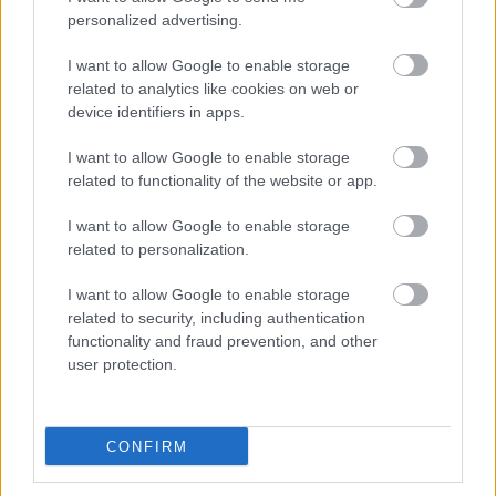
personalized advertising.
I want to allow Google to enable storage
related to analytics like cookies on web or
device identifiers in apps.
I want to allow Google to enable storage
related to functionality of the website or app.
Na Morave prerobila
S motorovou pílou sa
starú chalupu na
dokáže aj podpísať.
I want to allow Google to enable storage
nepoznanie: Keď
Slovák sa nebál a v
related to personalization.
vojdete dnu, zabudnete,
Čičmanoch si postavil
že nie ste v Toskánsku
montovaný domček v
I want to allow Google to enable storage
duchu tradícií
related to security, including authentication
functionality and fraud prevention, and other
user protection.
CONFIRM