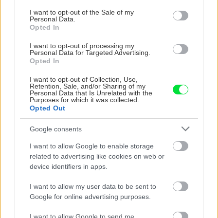
vysaďte na miesta, na
krások, ktoré rozžiaria
consent section.
I want to opt-out of the Sale of my
ktoré slnko svieti celý
vašu záhradu
Personal Data.
deň
Opted In
I want to opt-out of processing my
Personal Data for Targeted Advertising.
Opted In
I want to opt-out of Collection, Use,
Retention, Sale, and/or Sharing of my
Personal Data that Is Unrelated with the
Purposes for which it was collected.
Opted Out
Google consents
Môže aspirín zachrániť
Júlový reštart uhoriek
ochabnuté izbové
nakladačiek: Ako ich
I want to allow Google to enable storage
rastliny? Pravda vás
podporiť k druhej vlne
related to advertising like cookies on web or
možno prekvapí
kvitnutia?
device identifiers in apps.
I want to allow my user data to be sent to
Google for online advertising purposes.
CHALUPA
I want to allow Google to send me