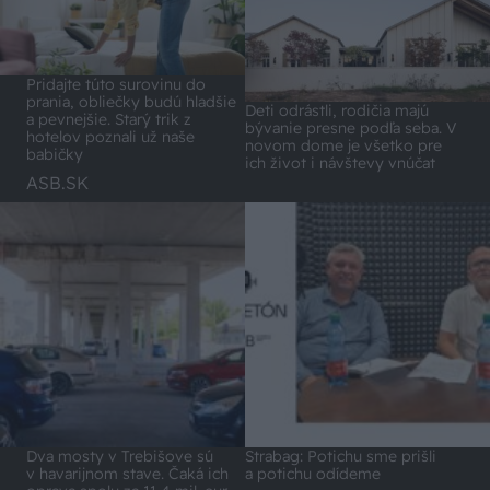
Pridajte túto surovinu do
prania, obliečky budú hladšie
Deti odrástli, rodičia majú
a pevnejšie. Starý trik z
bývanie presne podľa seba. V
hotelov poznali už naše
novom dome je všetko pre
babičky
ich život i návštevy vnúčat
ASB.SK
Dva mosty v Trebišove sú
Strabag: Potichu sme prišli
v havarijnom stave. Čaká ich
a potichu odídeme