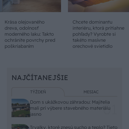
Krása olejovaného
Chcete dominantu
dreva, odolnosť
interiéru, ktorá pritiahne
moderného laku: Takto
pohľady? Vyrobte si
ochránite povrchy pred
takéto masívne
poškriabaním
orechové svietidlo
NAJČÍTANEJŠIE
TÝŽDEŇ
MESIAC
Dom s ukážkovou záhradou: Majitelia
mali pri výbere stavebného materiálu
jasno
Trvalky, ktoré znesú sucho a teplo? Tieto