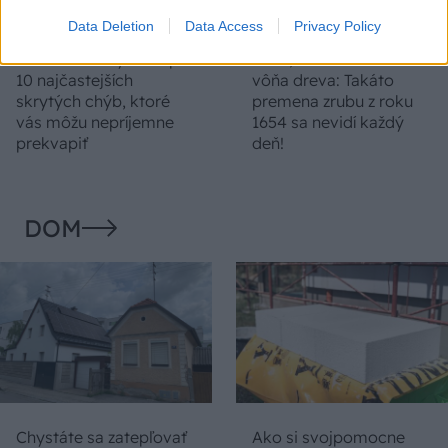
Data Deletion
Data Access
Privacy Policy
Temné stránky chalúp:
Žena, búracie kladivo a
10 najčastejších
vôňa dreva: Takáto
skrytých chýb, ktoré
premena zrubu z roku
vás môžu nepríjemne
1654 sa nevidí každý
prekvapiť
deň!
DOM
Chystáte sa zatepľovať
Ako si svojpomocne