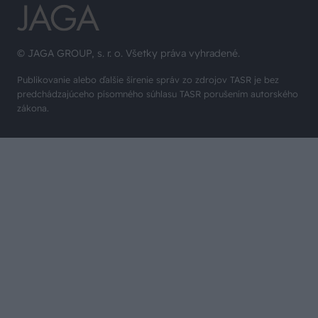
© JAGA GROUP, s. r. o. Všetky práva vyhradené.
Publikovanie alebo ďalšie šírenie správ zo zdrojov TASR je bez
predchádzajúceho písomného súhlasu TASR porušením autorského
zákona.