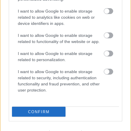
Vyrobte si takéto masívne
ako to vyriešiť r
orechové svietidlo
I want to allow Google to enable storage
related to analytics like cookies on web or
device identifiers in apps.
ZÁHRADA
I want to allow Google to enable storage
related to functionality of the website or app.
I want to allow Google to enable storage
related to personalization.
I want to allow Google to enable storage
related to security, including authentication
functionality and fraud prevention, and other
user protection.
Trvalky, ktoré znesú
Nemusí to byť len
sucho a teplo? Tieto
levanduľa! 7 fialových
vysaďte na miesta, na
krások, ktoré rozžiaria
CONFIRM
ktoré slnko svieti celý
vašu záhradu
deň