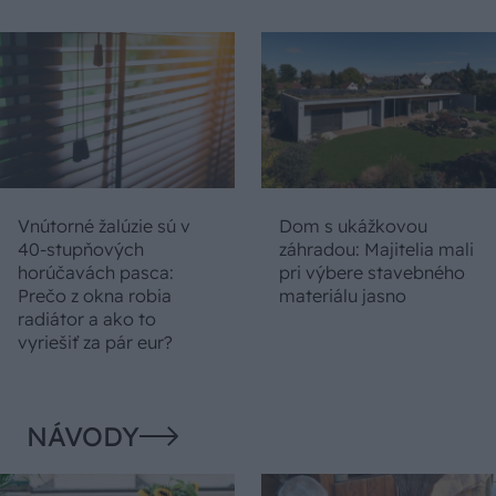
Vnútorné žalúzie sú v
Dom s ukážkovou
40-stupňových
záhradou: Majitelia mali
horúčavách pasca:
pri výbere stavebného
Prečo z okna robia
materiálu jasno
radiátor a ako to
vyriešiť za pár eur?
NÁVODY