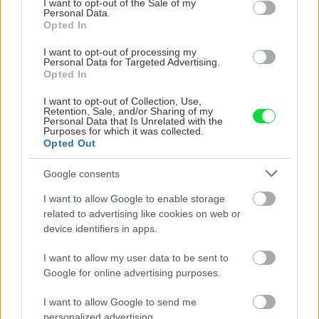
I want to opt-out of the Sale of my
Personal Data.
Opted In
I want to opt-out of processing my
Personal Data for Targeted Advertising.
Opted In
I want to opt-out of Collection, Use,
Retention, Sale, and/or Sharing of my
VIDEO
Personal Data that Is Unrelated with the
Purposes for which it was collected.
Opted Out
Google consents
I want to allow Google to enable storage
related to advertising like cookies on web or
device identifiers in apps.
I want to allow my user data to be sent to
Google for online advertising purposes.
Chcete dominantu interiéru,
Prečo klasická iz
I want to allow Google to send me
ktorá pritiahne pohľady?
potrubia v mrazo
personalized advertising.