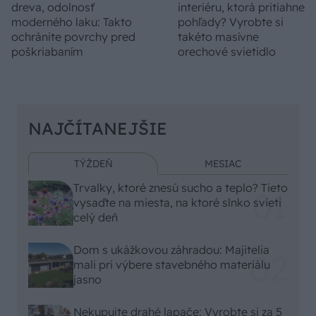
dreva, odolnosť
interiéru, ktorá pritiahne
moderného laku: Takto
pohľady? Vyrobte si
ochránite povrchy pred
takéto masívne
poškriabaním
orechové svietidlo
NAJČÍTANEJŠIE
TÝŽDEŇ
MESIAC
Trvalky, ktoré znesú sucho a teplo? Tieto
vysaďte na miesta, na ktoré slnko svieti
celý deň
Dom s ukážkovou záhradou: Majitelia
mali pri výbere stavebného materiálu
jasno
Nekupujte drahé lapače: Vyrobte si za 5