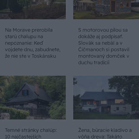
Na Morave prerobila
S motorovou pílou sa
starú chalupu na
dokáže aj podpísať.
nepoznanie: Keď
Slovák sa nebál a v
vojdete dnu, zabudnete,
Čičmanoch si postavil
že nie ste v Toskánsku
montovaný domček v
duchu tradícií
Temné stránky chalúp:
Žena, búracie kladivo a
10 najčastejších
vôňa dreva: Takáto