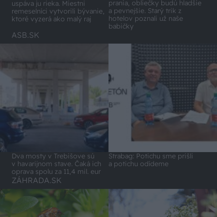
prania, obliečky budú hladšie
uspáva ju rieka. Miestni
a pevnejšie. Starý trik z
remeselníci vytvorili bývanie,
hotelov poznali už naše
ktoré vyzerá ako malý raj
babičky
ASB.SK
Dva mosty v Trebišove sú
Strabag: Potichu sme prišli
v havarijnom stave. Čaká ich
a potichu odídeme
oprava spolu za 11,4 mil. eur
ZÁHRADA.SK