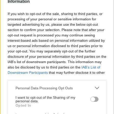
Information
12/2017 som si predplatila casopis a ešte nemam ani
casopis ani ziadny email ci moju objednávku
If you wish to opt-out of the sale, sharing to third parties, or
evidujete. Platila som cez účet slsp. Platobný príkaz
processing of your personal or sensitive information for
na úhradu
targeted advertising by us, please use the below opt-out
SK9475000000000702114133
section to confirm your selection. Please note that after your
objednávka predplatné časopisu UROB SI SAM
opt-out request is processed you may continue seeing
ZAHRADA + darček VS 0000008911 .Ďakujem za
interest-based ads based on personal information utilized by
informáciu Mária Gavroňová
us or personal information disclosed to third parties prior to
Odpovedať
your opt-out. You may separately opt-out of the further
redakcia
disclosure of your personal information by third parties on the
18. januára 2018 o 14:43
IAB’s list of downstream participants. This information may
Dobrý deň, žiaľ, nemáme na vás funkčný e-mail,
also be disclosed by us to third parties on the
IAB’s List of
prosím, pošlite nám ho. Vďaka
Downstream Participants
that may further disclose it to other
Odpovedať
Mária Gavroňová
third parties.
22. januára 2018 o 15:03
Please note that this website/app uses one or more Google
Email som Vám predsa poslala je aj v
Personal Data Processing Opt Outs
services and may gather and store information including but
objednávke. Ale posielam:
majca81@azet.sk
not limited to your visit or usage behaviour. You may click to
I want to opt-out of the Sharing of my
Emil Konštiak
personal data.
grant or deny consent to Google and its third-party tags to
13. júla 2018 o 15:52
Opted In
Dobrý deň, mal by som záujem o uvedený časopis
use your data for below specified purposes in below Google
consent section.
Odpovedať