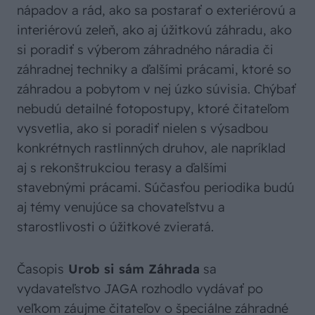
nápadov a rád, ako sa postarať o exteriérovú a
interiérovú zeleň, ako aj úžitkovú záhradu, ako
si poradiť s výberom záhradného náradia či
záhradnej techniky a ďalšími prácami, ktoré so
záhradou a pobytom v nej úzko súvisia. Chýbať
nebudú detailné fotopostupy, ktoré čitateľom
vysvetlia, ako si poradiť nielen s výsadbou
konkrétnych rastlinných druhov, ale napríklad
aj s rekonštrukciou terasy a ďalšími
stavebnými prácami. Súčasťou periodika budú
aj témy venujúce sa chovateľstvu a
starostlivosti o úžitkové zvieratá.
Časopis
Urob si sám Záhrada
sa
vydavateľstvo JAGA rozhodlo vydávať po
veľkom záujme čitateľov o špeciálne záhradné