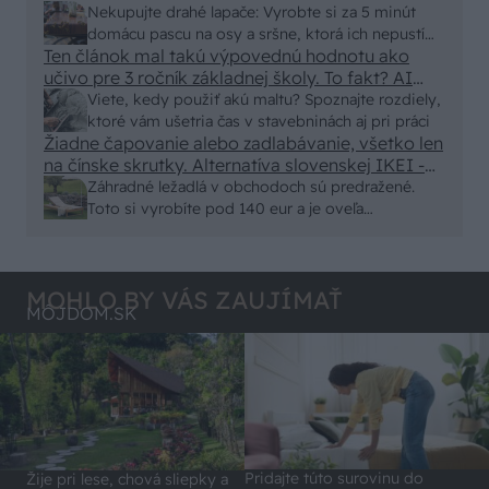
nic zive. Vasa pasca naucinke moc efektivne.
Nekupujte drahé lapače: Vyrobte si za 5 minút
Skor pritiahne slimaky
domácu pascu na osy a sršne, ktorá ich nepustí
Ten článok mal takú výpovednú hodnotu ako
von
učivo pre 3 ročník základnej školy. To fakt? AI
alebo nejaka kniha z VŠ? Dnešné rychlotvrdnuce
Viete, kedy použiť akú maltu? Spoznajte rozdiely,
malty - pevnosť 40 Mpa a doba schnutia tak 15
ktoré vám ušetria čas v stavebninách aj pri práci
minut , k tomu vodotesné s kryštálikou. A rozdiel
Žiadne čapovanie alebo zadlabávanie, všetko len
na čínske skrutky. Alternatíva slovenskej IKEI -
- schnutie a zretie. Nič?
čo sa týka pevnosti. Autor si nedal veľa námahy s
Záhradné ležadlá v obchodoch sú predražené.
remeselným spracovaním, škoda. No lepšie než
Toto si vyrobíte pod 140 eur a je oveľa
ten odpad z DTD predávaný v Kauflande alebo
pohodlnejšie!
Lídli.
MOHLO BY VÁS ZAUJÍMAŤ
MÔJDOM.SK
Pridajte túto surovinu do
Žije pri lese, chová sliepky a