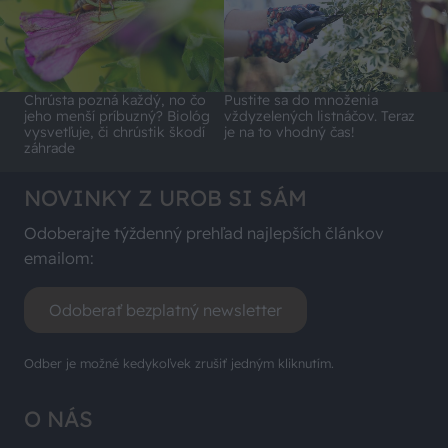
Chrústa pozná každý, no čo
Pustite sa do množenia
jeho menší príbuzný? Biológ
vždyzelených listnáčov. Teraz
vysvetľuje, či chrústik škodí
je na to vhodný čas!
záhrade
NOVINKY Z UROB SI SÁM
Odoberajte týždenný prehľad najlepších článkov
emailom:
Odoberať bezplatný newsletter
Odber je možné kedykoľvek zrušiť jedným kliknutím.
O NÁS