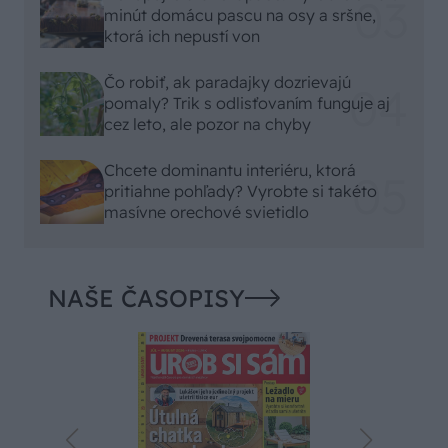
minút domácu pascu na osy a sršne,
ktorá ich nepustí von
Čo robiť, ak paradajky dozrievajú
pomaly? Trik s odlisťovaním funguje aj
cez leto, ale pozor na chyby
Chcete dominantu interiéru, ktorá
pritiahne pohľady? Vyrobte si takéto
masívne orechové svietidlo
NAŠE ČASOPISY