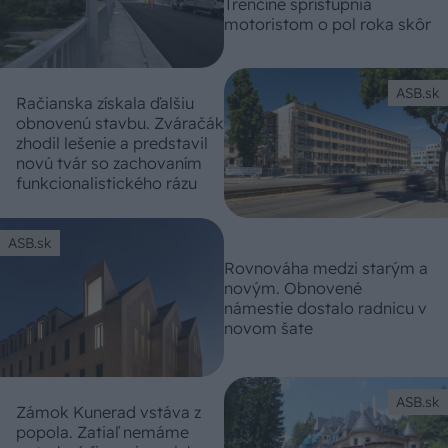
Trenčíne sprístupnia
motoristom o pol roka skôr
ASB.sk
Račianska získala ďalšiu
obnovenú stavbu. Zváračák
zhodil lešenie a predstavil
novú tvár so zachovaním
funkcionalistického rázu
ASB.sk
Rovnováha medzi starým a
novým. Obnovené
námestie dostalo radnicu v
novom šate
ASB.sk
Zámok Kunerad vstáva z
popola. Zatiaľ nemáme