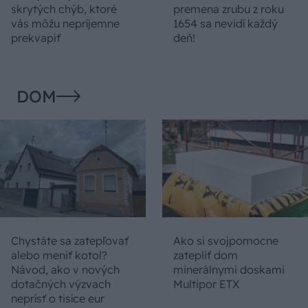
skrytých chýb, ktoré
premena zrubu z roku
vás môžu nepríjemne
1654 sa nevidí každý
prekvapiť
deň!
DOM
Chystáte sa zatepľovať
Ako si svojpomocne
alebo meniť kotol?
zatepliť dom
Návod, ako v nových
minerálnymi doskami
dotačných výzvach
Multipor ETX
neprísť o tisíce eur