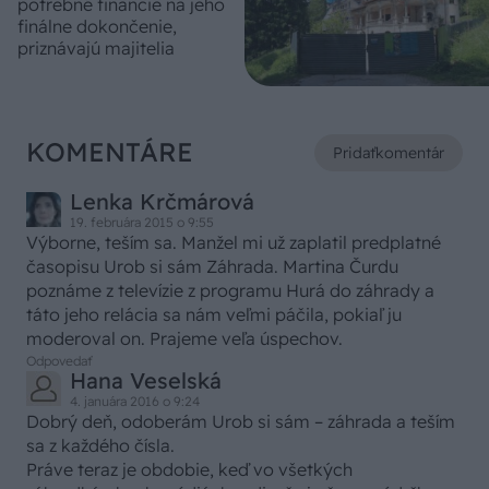
potrebné financie na jeho
finálne dokončenie,
priznávajú majitelia
KOMENTÁRE
Pridať
komentár
Lenka Krčmárová
19. februára 2015 o 9:55
Výborne, teším sa. Manžel mi už zaplatil predplatné
časopisu Urob si sám Záhrada. Martina Čurdu
poznáme z televízie z programu Hurá do záhrady a
táto jeho relácia sa nám veľmi páčila, pokiaľ ju
moderoval on. Prajeme veľa úspechov.
Odpovedať
Hana Veselská
4. januára 2016 o 9:24
Dobrý deň, odoberám Urob si sám – záhrada a teším
sa z každého čísla.
Práve teraz je obdobie, keď vo všetkých