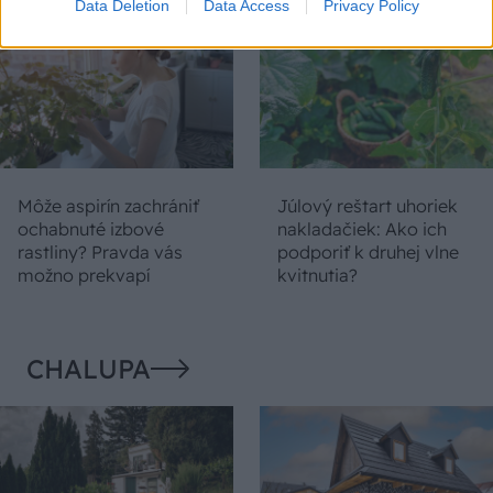
Data Deletion
Data Access
Privacy Policy
Môže aspirín zachrániť
Júlový reštart uhoriek
ochabnuté izbové
nakladačiek: Ako ich
rastliny? Pravda vás
podporiť k druhej vlne
možno prekvapí
kvitnutia?
CHALUPA