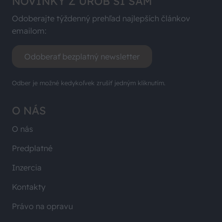
NOVINKY Z UROB SI SÁM
Odoberajte týždenný prehľad najlepších článkov
emailom:
Odoberať bezplatný newsletter
Odber je možné kedykoľvek zrušiť jedným kliknutím.
O NÁS
O nás
Predplatné
Inzercia
Kontakty
Právo na opravu