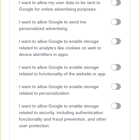
I want to allow my user data to be sent to
krások, ktoré rozžiaria
rastliny? Pravda vás
Google for online advertising purposes.
vašu záhradu
možno prekvapí
I want to allow Google to send me
personalized advertising.
CHALUPA
I want to allow Google to enable storage
related to analytics like cookies on web or
device identifiers in apps.
I want to allow Google to enable storage
related to functionality of the website or app.
I want to allow Google to enable storage
related to personalization.
Na Morave prerobila
S motorovou pílou sa
I want to allow Google to enable storage
starú chalupu na
dokáže aj podpísať.
related to security, including authentication
nepoznanie: Keď
Slovák sa nebál a v
functionality and fraud prevention, and other
vojdete dnu, zabudnete,
Čičmanoch si postavil
user protection.
že nie ste v Toskánsku
montovaný domček v
duchu tradícií