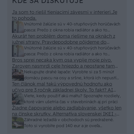
KDE SA DISKUTUJE
Ja som to riešil tieniacimi závesmi v interieri.Je
to pohoda.
Vnútorné žalúzie sú v 40-stupňových horúčavách
pasca: Prečo z okna robia radiátor a ako to
Akurát ten problém doma riešime na oknách z
vyriešiť za pár eur?
južnej strany. Pravdepodobne pôjdeme do
vonkajšieho tienenia na spôsob markízy
Vnútorné žalúzie sú v 40-stupňových horúčavách
250x150cm. Čínsky predajcovia idú okolo 100
pasca: Prečo z okna robia radiátor a ako to
eur kus.
Bros sprej necaka kym osa vypije moje pivo.
vyriešiť za pár eur?
Zaroven nasmrdi cele hniezdo a neostane tam
nic zive. Vasa pasca naucinke moc efektivne.
Nekupujte drahé lapače: Vyrobte si za 5 minút
Skor pritiahne slimaky
domácu pascu na osy a sršne, ktorá ich nepustí
Ten článok mal takú výpovednú hodnotu ako
von
učivo pre 3 ročník základnej školy. To fakt? AI
alebo nejaka kniha z VŠ? Dnešné rychlotvrdnuce
Viete, kedy použiť akú maltu? Spoznajte rozdiely,
malty - pevnosť 40 Mpa a doba schnutia tak 15
ktoré vám ušetria čas v stavebninách aj pri práci
minut , k tomu vodotesné s kryštálikou. A rozdiel
Žiadne čapovanie alebo zadlabávanie, všetko len
na čínske skrutky. Alternatíva slovenskej IKEI -
- schnutie a zretie. Nič?
čo sa týka pevnosti. Autor si nedal veľa námahy s
Záhradné ležadlá v obchodoch sú predražené.
remeselným spracovaním, škoda. No lepšie než
Toto si vyrobíte pod 140 eur a je oveľa
ten odpad z DTD predávaný v Kauflande alebo
pohodlnejšie!