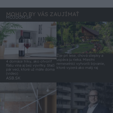
Lídli.
MOHLO BY VÁS ZAUJÍMAŤ
MÔJDOM.SK
Žije pri lese, chová sliepky a
uspáva ju rieka. Miestni
4 domáce triky, ako otvoriť
remeselníci vytvorili bývanie,
fľašu vína aj bez vývrtky. Stačí
ktoré vyzerá ako malý raj
pár vecí, ktoré už máte doma
(video)
ASB.SK