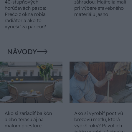
40-stupňových
záhradou: Majitelia mali
horúčavách pasca:
pri výbere stavebného
Prečo z okna robia
materiálu jasno
radiátor a ako to
vyriešiť za pár eur?
NÁVODY
Ako si zariadiť balkón
Ako si vyrobiť poctivú
alebo terasu aj na
brezovú metlu, ktorá
malom priestore
vydrží roky? Pavol ich
takto vyrobil už stovky