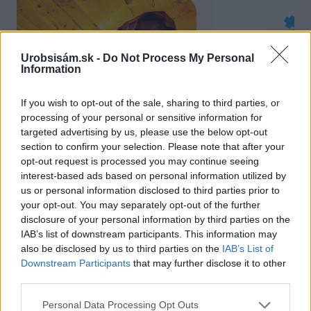
Urobsisám.sk -
Do Not Process My Personal
Information
If you wish to opt-out of the sale, sharing to third parties, or
processing of your personal or sensitive information for
targeted advertising by us, please use the below opt-out
Chcete dominantu interiéru,
Prečo klasická iz
section to confirm your selection. Please note that after your
ktorá pritiahne pohľady?
potrubia v mrazo
opt-out request is processed you may continue seeing
Vyrobte si takéto masívne
ako to vyriešiť r
interest-based ads based on personal information utilized by
orechové svietidlo
us or personal information disclosed to third parties prior to
your opt-out. You may separately opt-out of the further
disclosure of your personal information by third parties on the
IAB’s list of downstream participants. This information may
ZÁHRADA
also be disclosed by us to third parties on the
IAB’s List of
Downstream Participants
that may further disclose it to other
third parties.
Please note that this website/app uses one or more Google
Personal Data Processing Opt Outs