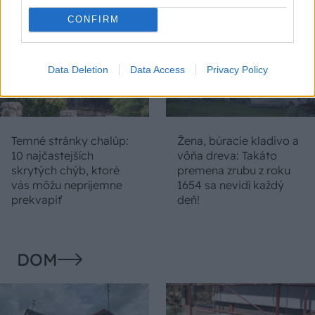
CONFIRM
Data Deletion
Data Access
Privacy Policy
Temné stránky chalúp:
Žena, búracie kladivo a
10 najčastejších
vôňa dreva: Takáto
skrytých chýb, ktoré
premena zrubu z roku
vás môžu nepríjemne
1654 sa nevidí každý
prekvapiť
deň!
DOM