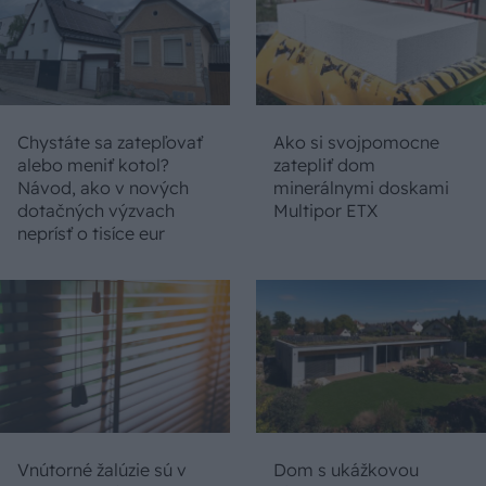
Chystáte sa zatepľovať
Ako si svojpomocne
alebo meniť kotol?
zatepliť dom
Návod, ako v nových
minerálnymi doskami
dotačných výzvach
Multipor ETX
neprísť o tisíce eur
Vnútorné žalúzie sú v
Dom s ukážkovou