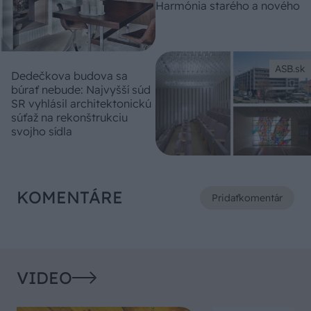
Harmónia starého a nového
ASB.sk
Dedečkova budova sa
búrať nebude: Najvyšší súd
SR vyhlásil architektonickú
súťaž na rekonštrukciu
svojho sídla
KOMENTÁRE
Pridať
komentár
VIDEO