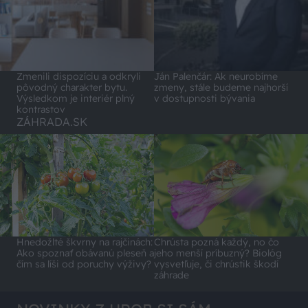
Zmenili dispozíciu a odkryli
Ján Palenčár: Ak neurobíme
pôvodný charakter bytu.
zmeny, stále budeme najhorší
Výsledkom je interiér plný
v dostupnosti bývania
kontrastov
ZÁHRADA.SK
Hnedožlté škvrny na rajčinách:
Chrústa pozná každý, no čo
Ako spoznať obávanú pleseň a
jeho menší príbuzný? Biológ
čím sa líši od poruchy výživy?
vysvetľuje, či chrústik škodí
záhrade