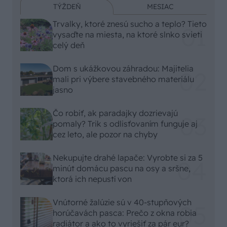
TÝŽDEŇ
MESIAC
Trvalky, ktoré znesú sucho a teplo? Tieto
vysaďte na miesta, na ktoré slnko svieti
celý deň
Dom s ukážkovou záhradou: Majitelia
mali pri výbere stavebného materiálu
jasno
Čo robiť, ak paradajky dozrievajú
pomaly? Trik s odlisťovaním funguje aj
cez leto, ale pozor na chyby
Nekupujte drahé lapače: Vyrobte si za 5
minút domácu pascu na osy a sršne,
ktorá ich nepustí von
Vnútorné žalúzie sú v 40-stupňových
horúčavách pasca: Prečo z okna robia
radiátor a ako to vyriešiť za pár eur?