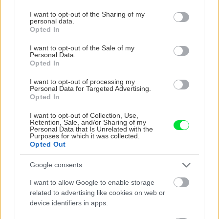
services and may gather and store information including but
not limited to your visit or usage behaviour. You may click to
I want to opt-out of the Sharing of my
personal data.
grant or deny consent to Google and its third-party tags to
Opted In
use your data for below specified purposes in below Google
consent section.
I want to opt-out of the Sale of my
5 trvaliek s
Trvalky, ktoré znesú
Personal Data.
Opted In
panašovanými listami,
sucho a teplo? Tieto
ktoré dodajú vášmu
vysaďte na miesta, na
I want to opt-out of processing my
záhonu celosezónny
ktoré slnko svieti celý
Personal Data for Targeted Advertising.
šmrnc
deň
Opted In
I want to opt-out of Collection, Use,
Retention, Sale, and/or Sharing of my
Personal Data that Is Unrelated with the
Purposes for which it was collected.
Opted Out
Google consents
I want to allow Google to enable storage
related to advertising like cookies on web or
Nemusí to byť len
Môže aspirín zachrániť
device identifiers in apps.
levanduľa! 7 fialových
ochabnuté izbové