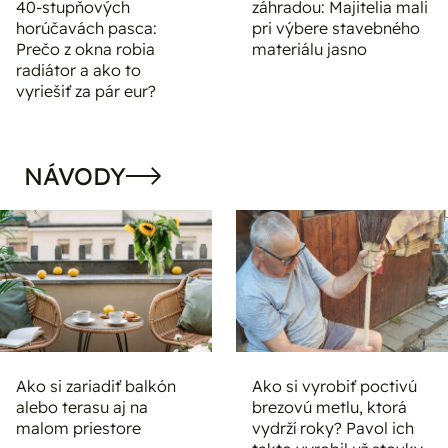
40-stupňových
záhradou: Majitelia mali
horúčavách pasca:
pri výbere stavebného
Prečo z okna robia
materiálu jasno
radiátor a ako to
vyriešiť za pár eur?
NÁVODY
Ako si zariadiť balkón
Ako si vyrobiť poctivú
alebo terasu aj na
brezovú metlu, ktorá
malom priestore
vydrží roky? Pavol ich