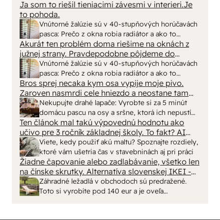
Ja som to riešil tieniacimi závesmi v interieri.Je
to pohoda.
Vnútorné žalúzie sú v 40-stupňových horúčavách
pasca: Prečo z okna robia radiátor a ako to
Akurát ten problém doma riešime na oknách z
vyriešiť za pár eur?
južnej strany. Pravdepodobne pôjdeme do
vonkajšieho tienenia na spôsob markízy
Vnútorné žalúzie sú v 40-stupňových horúčavách
250x150cm. Čínsky predajcovia idú okolo 100
pasca: Prečo z okna robia radiátor a ako to
eur kus.
Bros sprej necaka kym osa vypije moje pivo.
vyriešiť za pár eur?
Zaroven nasmrdi cele hniezdo a neostane tam
nic zive. Vasa pasca naucinke moc efektivne.
Nekupujte drahé lapače: Vyrobte si za 5 minút
Skor pritiahne slimaky
domácu pascu na osy a sršne, ktorá ich nepustí
Ten článok mal takú výpovednú hodnotu ako
von
učivo pre 3 ročník základnej školy. To fakt? AI
alebo nejaka kniha z VŠ? Dnešné rychlotvrdnuce
Viete, kedy použiť akú maltu? Spoznajte rozdiely,
malty - pevnosť 40 Mpa a doba schnutia tak 15
ktoré vám ušetria čas v stavebninách aj pri práci
minut , k tomu vodotesné s kryštálikou. A rozdiel
Žiadne čapovanie alebo zadlabávanie, všetko len
na čínske skrutky. Alternatíva slovenskej IKEI -
- schnutie a zretie. Nič?
čo sa týka pevnosti. Autor si nedal veľa námahy s
Záhradné ležadlá v obchodoch sú predražené.
remeselným spracovaním, škoda. No lepšie než
Toto si vyrobíte pod 140 eur a je oveľa
ten odpad z DTD predávaný v Kauflande alebo
pohodlnejšie!
Lídli.