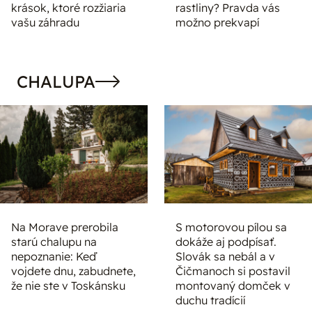
krások, ktoré rozžiaria
rastliny? Pravda vás
vašu záhradu
možno prekvapí
CHALUPA
Na Morave prerobila
S motorovou pílou sa
starú chalupu na
dokáže aj podpísať.
nepoznanie: Keď
Slovák sa nebál a v
vojdete dnu, zabudnete,
Čičmanoch si postavil
že nie ste v Toskánsku
montovaný domček v
duchu tradícií