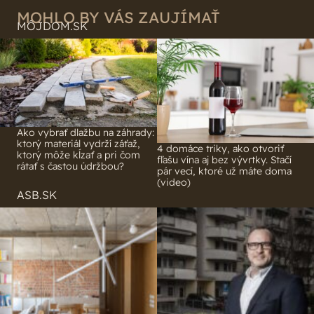
MOHLO BY VÁS ZAUJÍMAŤ
MÔJDOM.SK
Ako vybrať dlažbu na záhrady:
ktorý materiál vydrží záťaž,
4 domáce triky, ako otvoriť
ktorý môže kĺzať a pri čom
fľašu vína aj bez vývrtky. Stačí
rátať s častou údržbou?
pár vecí, ktoré už máte doma
(video)
ASB.SK