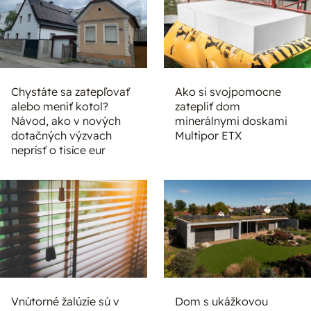
Chystáte sa zatepľovať
Ako si svojpomocne
alebo meniť kotol?
zatepliť dom
Návod, ako v nových
minerálnymi doskami
dotačných výzvach
Multipor ETX
neprísť o tisíce eur
Vnútorné žalúzie sú v
Dom s ukážkovou