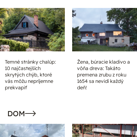
Temné stránky chalúp:
Žena, búracie kladivo a
10 najčastejších
vôňa dreva: Takáto
skrytých chýb, ktoré
premena zrubu z roku
vás môžu nepríjemne
1654 sa nevidí každý
prekvapiť
deň!
DOM