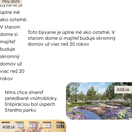
Môj dom
Toto bývanie je úplne iné ako ostatné. V
starom dome si majiteľ buduje skromný
domov už viac než 20 rokov
ASB.sk
Nitra chce zmeniť
zanedbané vnútrobloky.
Inšpiráciou bol úspech
Starého parku
ASB.sk