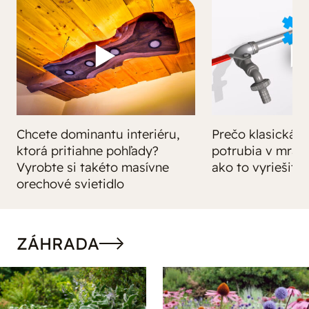
Chcete dominantu interiéru,
Prečo klasická iz
ktorá pritiahne pohľady?
potrubia v mrazo
Vyrobte si takéto masívne
ako to vyriešiť r
orechové svietidlo
ZÁHRADA