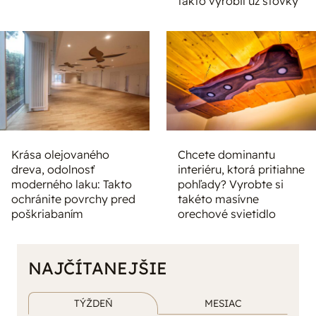
takto vyrobil už stovky
Krása olejovaného
Chcete dominantu
dreva, odolnosť
interiéru, ktorá pritiahne
moderného laku: Takto
pohľady? Vyrobte si
ochránite povrchy pred
takéto masívne
poškriabaním
orechové svietidlo
NAJČÍTANEJŠIE
TÝŽDEŇ
MESIAC