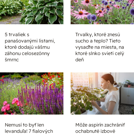
5 trvaliek s
Trvalky, ktoré znesú
panašovanými listami,
sucho a teplo? Tieto
ktoré dodajú vášmu
vysaďte na miesta, na
záhonu celosezónny
ktoré slnko svieti celý
šmrnc
deň
Nemusí to byť len
Môže aspirín zachrániť
levanduľa! 7 fialových
ochabnuté izbové