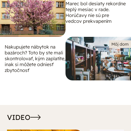
Marec bol desiaty rekordne
teplý mesiac v rade.
Horúčavy nie sú pre
vedcov prekvapením
Môj dom
Nakupujete nábytok na
bazároch? Toto by ste mali
skontrolovať, kým zaplatíte,
inak si môžete odniesť
zbytočnosť
VIDEO