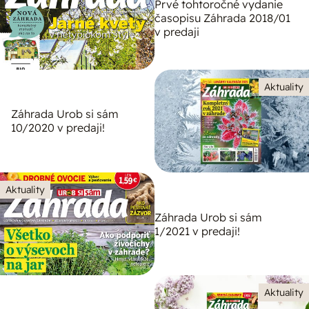
Prvé tohtoročné vydanie
časopisu Záhrada 2018/01
v predaji
Aktuality
Záhrada Urob si sám
10/2020 v predaji!
Aktuality
Záhrada Urob si sám
1/2021 v predaji!
Aktuality