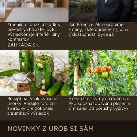
Zmenili dispozíciu a odkryli
Ján Palenčár: Ak neurobíme
pôvodný charakter bytu.
zmeny, stále budeme najhorší
Výsledkom je interiér plný
v dostupnosti bývania
kontrastov
ZÁHRADA.SK
Recept na rýchlokvasené
Hnedožlté škvrny na rajčinách:
uhorky: Pridajte toto zo
Ako spoznať obávanú pleseň a
záhradky pre dokonale
čím sa líši od poruchy výživy?
chrumkavý výsledok
NOVINKY Z UROB SI SÁM