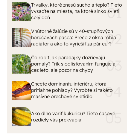
Trvalky, ktoré znesú sucho a teplo? Tieto
vysaďte na miesta, na ktoré slnko svieti
celý deň
Vnútorné žalúzie sú v 40-stupňových
horúčavách pasca: Prečo z okna robia
radiátor a ako to vyriešiť za pár eur?
Čo robiť, ak paradajky dozrievajú
pomaly? Trik s odlisťovaním funguje aj
cez leto, ale pozor na chyby
Chcete dominantu interiéru, ktorá
pritiahne pohľady? Vyrobte si takéto
masívne orechové svietidlo
Ako dlho variť kukuricu? Tieto časové
rozdiely vás prekvapia