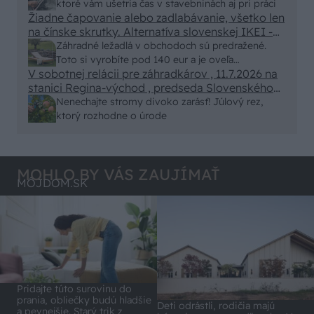
malty - pevnosť 40 Mpa a doba schnutia tak 15
ktoré vám ušetria čas v stavebninách aj pri práci
minut , k tomu vodotesné s kryštálikou. A rozdiel
Žiadne čapovanie alebo zadlabávanie, všetko len
na čínske skrutky. Alternatíva slovenskej IKEI -
- schnutie a zretie. Nič?
čo sa týka pevnosti. Autor si nedal veľa námahy s
Záhradné ležadlá v obchodoch sú predražené.
remeselným spracovaním, škoda. No lepšie než
Toto si vyrobíte pod 140 eur a je oveľa
ten odpad z DTD predávaný v Kauflande alebo
V sobotnej relácii pre záhradkárov , 11.7.2026 na
pohodlnejšie!
Lídli.
stanici Regina-východ , predseda Slovenského
zväzu záhradkárov pán Jakubech tvrdil, že to, že
Nenechajte stromy divoko zarásť! Júlový rez,
vlky sú neproduktívne , nie je pravda. Aj vlky je
ktorý rozhodne o úrode
možné použiť pri formovaní koruny a budú rodiť.
MOHLO BY VÁS ZAUJÍMAŤ
MÔJDOM.SK
Pridajte túto surovinu do
prania, obliečky budú hladšie
Deti odrástli, rodičia majú
a pevnejšie. Starý trik z