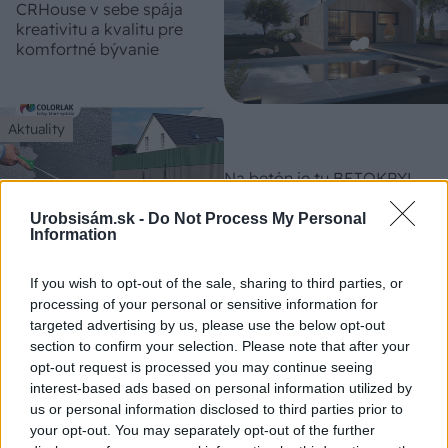
CRHouse v sebe spája
kreativitu a kvalitu pre
komfortné bývanie
Aktuality
Na betón je tu BETOKRYL
Urobsisám.sk -
Do Not Process My Personal
Information
Stavba domu
If you wish to opt-out of the sale, sharing to third parties, or
processing of your personal or sensitive information for
Ako na betónovanie
targeted advertising by us, please use the below opt-out
nosných stĺpov
section to confirm your selection. Please note that after your
opt-out request is processed you may continue seeing
interest-based ads based on personal information utilized by
us or personal information disclosed to third parties prior to
your opt-out. You may separately opt-out of the further
Stavebný materiál