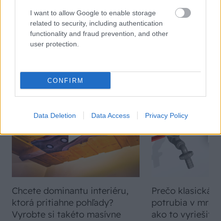
KOMENTÁRE
I want to allow Google to enable storage
Pridať
komentár
related to security, including authentication
functionality and fraud prevention, and other
user protection.
VIDEO
CONFIRM
Data Deletion
Data Access
Privacy Policy
Chcete dominantu interiéru,
Prečo klasická iz
ktorá pritiahne pohľady?
potrubia v mrazo
Vyrobte si takéto masívne
ako to vyriešiť r