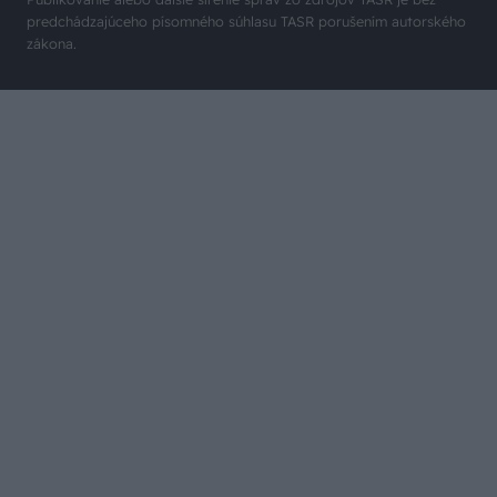
predchádzajúceho písomného súhlasu TASR porušením autorského
zákona.