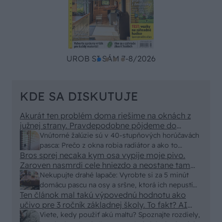
UROB SI SÁM 7-8/2026
KDE SA DISKUTUJE
Akurát ten problém doma riešime na oknách z
južnej strany. Pravdepodobne pôjdeme do
vonkajšieho tienenia na spôsob markízy
Vnútorné žalúzie sú v 40-stupňových horúčavách
250x150cm. Čínsky predajcovia idú okolo 100
pasca: Prečo z okna robia radiátor a ako to
eur kus.
Bros sprej necaka kym osa vypije moje pivo.
vyriešiť za pár eur?
Zaroven nasmrdi cele hniezdo a neostane tam
nic zive. Vasa pasca naucinke moc efektivne.
Nekupujte drahé lapače: Vyrobte si za 5 minút
Skor pritiahne slimaky
domácu pascu na osy a sršne, ktorá ich nepustí
Ten článok mal takú výpovednú hodnotu ako
von
učivo pre 3 ročník základnej školy. To fakt? AI
alebo nejaka kniha z VŠ? Dnešné rychlotvrdnuce
Viete, kedy použiť akú maltu? Spoznajte rozdiely,