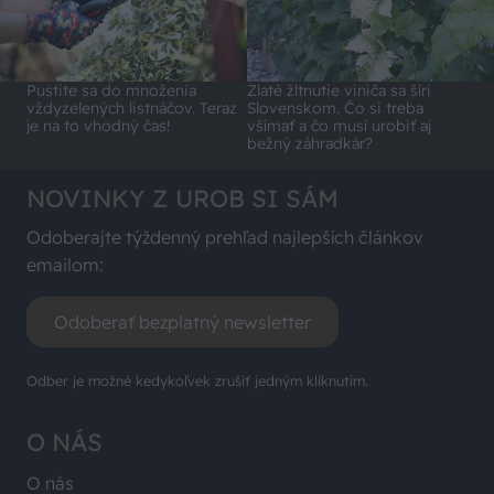
Pustite sa do množenia
Zlaté žltnutie viniča sa šíri
vždyzelených listnáčov. Teraz
Slovenskom. Čo si treba
je na to vhodný čas!
všímať a čo musí urobiť aj
bežný záhradkár?
NOVINKY Z UROB SI SÁM
Odoberajte týždenný prehľad najlepších článkov
emailom:
Odoberať bezplatný newsletter
Odber je možné kedykoľvek zrušiť jedným kliknutím.
O NÁS
O nás