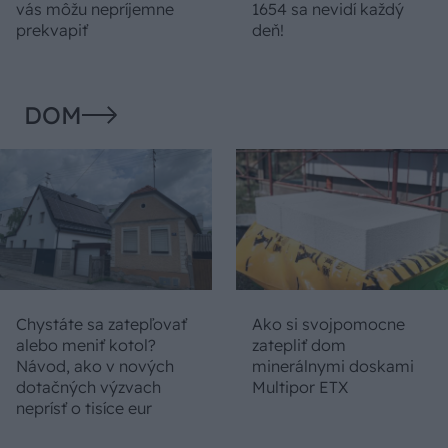
vás môžu nepríjemne
1654 sa nevidí každý
prekvapiť
deň!
DOM
Chystáte sa zatepľovať
Ako si svojpomocne
alebo meniť kotol?
zatepliť dom
Návod, ako v nových
minerálnymi doskami
dotačných výzvach
Multipor ETX
neprísť o tisíce eur