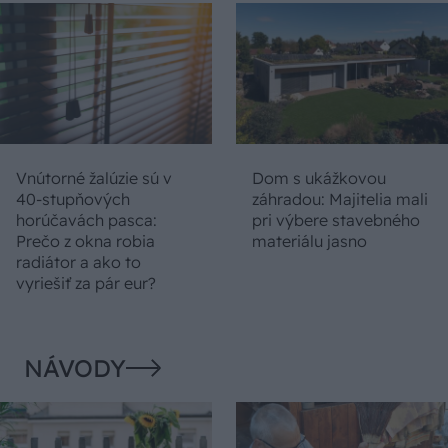
Vnútorné žalúzie sú v
Dom s ukážkovou
40-stupňových
záhradou: Majitelia mali
horúčavách pasca:
pri výbere stavebného
Prečo z okna robia
materiálu jasno
radiátor a ako to
vyriešiť za pár eur?
NÁVODY