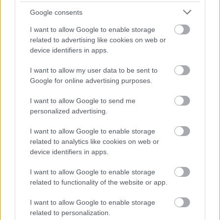
ASB.sk
Google consents
Dom X z betónu –
I want to allow Google to enable storage
španielska odpoveď na
related to advertising like cookies on web or
udržateľnosť
device identifiers in apps.
I want to allow my user data to be sent to
Pôsobí ako nedobytná
Google for online advertising purposes.
Môj dom
pevnosť, no je to len dojem.
Majitelia si zvolili voľnosť a
I want to allow Google to send me
vnútri sa určite
personalized advertising.
neschovávajú!
I want to allow Google to enable storage
related to analytics like cookies on web or
ASB.sk
device identifiers in apps.
Pamätník troch odbojov:
Betónová škrupina chráni
I want to allow Google to enable storage
staré murivo aj unikátny
príbeh jednej českej rodiny
related to functionality of the website or app.
I want to allow Google to enable storage
related to personalization.