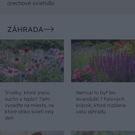
orechové svietidlo
ZÁHRADA
Trvalky, ktoré znesú
Nemusí to byť len
sucho a teplo? Tieto
levanduľa! 7 fialových
vysaďte na miesta, na
krások, ktoré rozžiaria
ktoré slnko svieti celý
vašu záhradu
deň