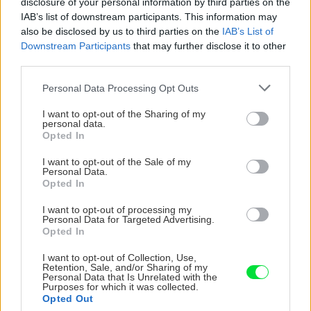
disclosure of your personal information by third parties on the
IAB’s list of downstream participants. This information may
Nový cenník a novinky
also be disclosed by us to third parties on the
IAB’s List of
značky Cemix v roku 2021
Downstream Participants
that may further disclose it to other
third parties.
Please note that this website/app uses one or more Google
Personal Data Processing Opt Outs
Dvor a záhrada
services and may gather and store information including but
Aký betón použiť na tvorivé
not limited to your visit or usage behaviour. You may click to
I want to opt-out of the Sharing of my
domáce práce a ako s ním
personal data.
grant or deny consent to Google and its third-party tags to
Opted In
pracovať, aby výsledok stál
use your data for below specified purposes in below Google
za to
consent section.
I want to opt-out of the Sale of my
Personal Data.
Opted In
I want to opt-out of processing my
ASB.sk
Personal Data for Targeted Advertising.
Martin Pribila:
Opted In
O stavbároch sa vraví, že sú
neekologickí. Recyklovaný
I want to opt-out of Collection, Use,
betón je alternatíva za
Retention, Sale, and/or Sharing of my
Personal Data that Is Unrelated with the
porovnateľnú cenu
Purposes for which it was collected.
Opted Out