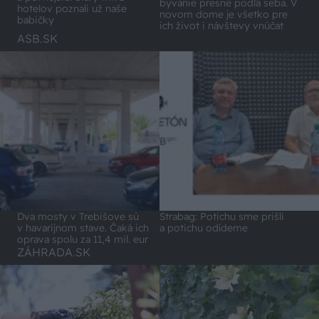
bývanie presne podľa seba. V
hotelov poznali už naše
novom dome je všetko pre
babičky
ich život i návštevy vnúčat
ASB.SK
Dva mosty v Trebišove sú
Strabag: Potichu sme prišli
v havarijnom stave. Čaká ich
a potichu odídeme
oprava spolu za 11,4 mil. eur
ZÁHRADA.SK