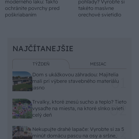
moderného laku: Takto
pohľady? Vyrobte si
ochránite povrchy pred
takéto masívne
poškriabaním
orechové svietidlo
NAJČÍTANEJŠIE
TÝŽDEŇ
MESIAC
Dom s ukážkovou záhradou: Majitelia
mali pri výbere stavebného materiálu
jasno
Trvalky, ktoré znesú sucho a teplo? Tieto
vysaďte na miesta, na ktoré slnko svieti
celý deň
Nekupujte drahé lapače: Vyrobte si za 5
minút domácu pascu na osy a sršne,