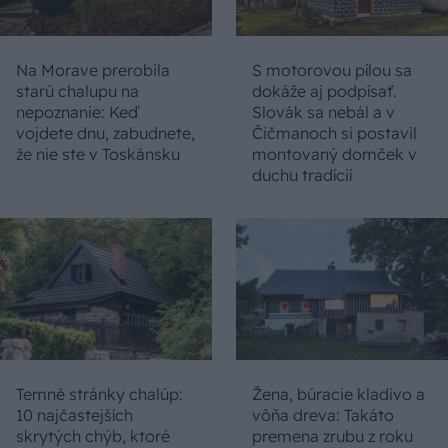
Na Morave prerobila
S motorovou pílou sa
starú chalupu na
dokáže aj podpísať.
nepoznanie: Keď
Slovák sa nebál a v
vojdete dnu, zabudnete,
Čičmanoch si postavil
že nie ste v Toskánsku
montovaný domček v
duchu tradícií
Temné stránky chalúp:
Žena, búracie kladivo a
10 najčastejších
vôňa dreva: Takáto
skrytých chýb, ktoré
premena zrubu z roku