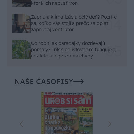
ktorá ich nepustí von
Zapnutá klimatizácia celý deň? Pozrite
sa, koľko vás stojí a prečo sa oplatí
zapnúť aj ventilátor
Čo robiť, ak paradajky dozrievajú
pomaly? Trik s odlisťovaním funguje aj
cez leto, ale pozor na chyby
NAŠE ČASOPISY