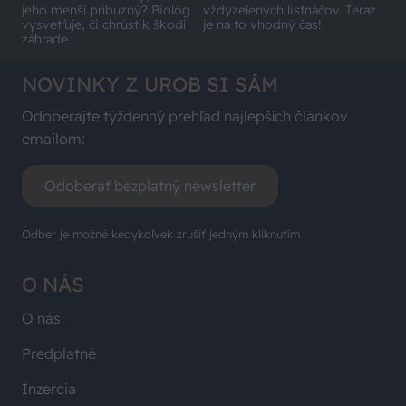
jeho menší príbuzný? Biológ
vždyzelených listnáčov. Teraz
vysvetľuje, či chrústik škodí
je na to vhodný čas!
záhrade
NOVINKY Z UROB SI SÁM
Odoberajte týždenný prehľad najlepších článkov
emailom:
Odoberať bezplatný newsletter
Odber je možné kedykoľvek zrušiť jedným kliknutím.
O NÁS
O nás
Predplatné
Inzercia