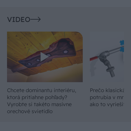
VIDEO
Chcete dominantu interiéru,
Prečo klasická iz
ktorá pritiahne pohľady?
potrubia v mrazo
Vyrobte si takéto masívne
ako to vyriešiť r
orechové svietidlo