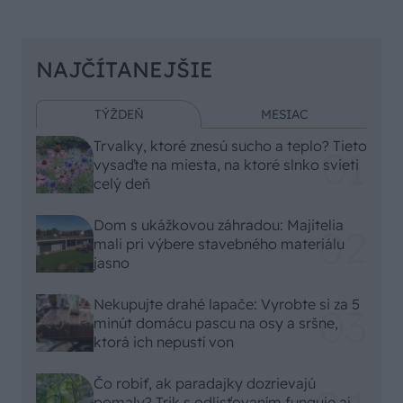
NAJČÍTANEJŠIE
TÝŽDEŇ
MESIAC
Trvalky, ktoré znesú sucho a teplo? Tieto
vysaďte na miesta, na ktoré slnko svieti
celý deň
Dom s ukážkovou záhradou: Majitelia
mali pri výbere stavebného materiálu
jasno
Nekupujte drahé lapače: Vyrobte si za 5
minút domácu pascu na osy a sršne,
ktorá ich nepustí von
Čo robiť, ak paradajky dozrievajú
pomaly? Trik s odlisťovaním funguje aj