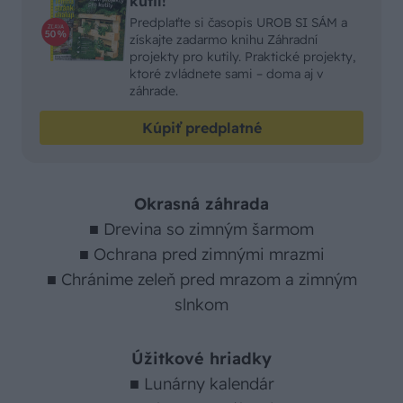
kutil!
Predplaťte si časopis UROB SI SÁM a
získajte zadarmo knihu Záhradní
projekty pro kutily. Praktické projekty,
ktoré zvládnete sami – doma aj v
záhrade.
Kúpiť predplatné
Okrasná záhrada
■ Drevina so zimným šarmom
■ Ochrana pred zimnými mrazmi
■ Chránime zeleň pred mrazom a zimným
slnkom
Úžitkové hriadky
■ Lunárny kalendár