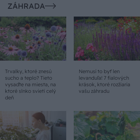
ZÁHRADA
Trvalky, ktoré znesú
Nemusí to byť len
sucho a teplo? Tieto
levanduľa! 7 fialových
vysaďte na miesta, na
krások, ktoré rozžiaria
ktoré slnko svieti celý
vašu záhradu
deň