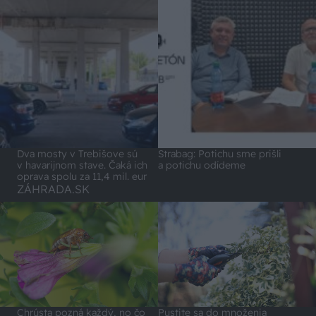
Dva mosty v Trebišove sú
Strabag: Potichu sme prišli
v havarijnom stave. Čaká ich
a potichu odídeme
oprava spolu za 11,4 mil. eur
ZÁHRADA.SK
Chrústa pozná každý, no čo
Pustite sa do množenia