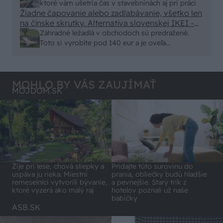
malty - pevnosť 40 Mpa a doba schnutia tak 15
ktoré vám ušetria čas v stavebninách aj pri práci
minut , k tomu vodotesné s kryštálikou. A rozdiel
Žiadne čapovanie alebo zadlabávanie, všetko len
na čínske skrutky. Alternatíva slovenskej IKEI -
- schnutie a zretie. Nič?
čo sa týka pevnosti. Autor si nedal veľa námahy s
Záhradné ležadlá v obchodoch sú predražené.
remeselným spracovaním, škoda. No lepšie než
Toto si vyrobíte pod 140 eur a je oveľa
ten odpad z DTD predávaný v Kauflande alebo
pohodlnejšie!
Lídli.
MOHLO BY VÁS ZAUJÍMAŤ
MÔJDOM.SK
Pridajte túto surovinu do
Žije pri lese, chová sliepky a
prania, obliečky budú hladšie
uspáva ju rieka. Miestni
a pevnejšie. Starý trik z
remeselníci vytvorili bývanie,
hotelov poznali už naše
ktoré vyzerá ako malý raj
babičky
ASB.SK