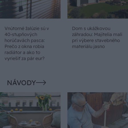
Vnútorné žalúzie sú v
Dom s ukážkovou
40-stupňových
záhradou: Majitelia mali
horúčavách pasca:
pri výbere stavebného
Prečo z okna robia
materiálu jasno
radiátor a ako to
vyriešiť za pár eur?
NÁVODY