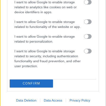
I want to allow Google to enable storage
related to analytics like cookies on web or
Aktuality
device identifiers in apps.
Záhrada Urob si sám
I want to allow Google to enable storage
3/2022 v predaji!
related to functionality of the website or app.
I want to allow Google to enable storage
related to personalization.
I want to allow Google to enable storage
Gurmán
related to security, including authentication
Ako upiecť panettone?
functionality and fraud prevention, and other
Talianska vianočná hviezda
user protection.
na vašom stole
CONFIRM
Záhrada
Ako pestovať paradajky
bez chémie? Ktorý termín
výsevu je tento rok
Data Deletion
Data Access
Privacy Policy
najvhodnejší? O svoje