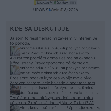
UROB SI SÁM 7-8/2026
KDE SA DISKUTUJE
Ja som to riešil tieniacimi závesmi v interieri.Je
to pohoda.
Vnútorné žalúzie sú v 40-stupňových horúčavách
pasca: Prečo z okna robia radiátor a ako to
Akurát ten problém doma riešime na oknách z
vyriešiť za pár eur?
južnej strany. Pravdepodobne pôjdeme do
vonkajšieho tienenia na spôsob markízy
Vnútorné žalúzie sú v 40-stupňových horúčavách
250x150cm. Čínsky predajcovia idú okolo 100
pasca: Prečo z okna robia radiátor a ako to
eur kus.
Bros sprej necaka kym osa vypije moje pivo.
vyriešiť za pár eur?
Zaroven nasmrdi cele hniezdo a neostane tam
nic zive. Vasa pasca naucinke moc efektivne.
Nekupujte drahé lapače: Vyrobte si za 5 minút
Skor pritiahne slimaky
domácu pascu na osy a sršne, ktorá ich nepustí
Ten článok mal takú výpovednú hodnotu ako
von
učivo pre 3 ročník základnej školy. To fakt? AI
alebo nejaka kniha z VŠ? Dnešné rychlotvrdnuce
Viete, kedy použiť akú maltu? Spoznajte rozdiely,