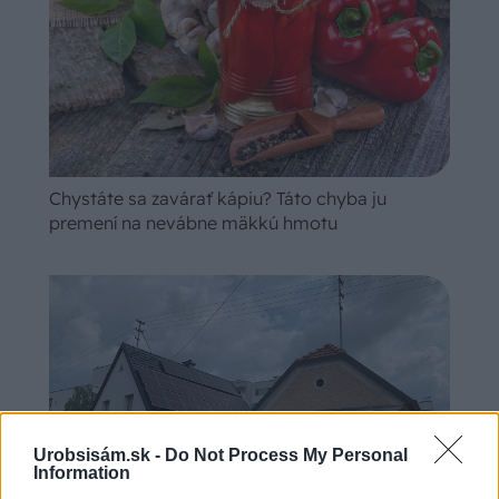
Chystáte sa zavárať kápiu? Táto chyba ju
premení na nevábne mäkkú hmotu
Urobsisám.sk -
Do Not Process My Personal
Information