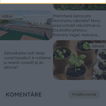
dlhoročné skúsenosti sa
podelil obľúbený diskutér
zo záhradkárskeho fóra
Premrhaná šanca pre
ASB.sk
dominantu nábrežia? Nový
úrad schválil rekonštrukciu
Osobného prístavu.
Starosta Vagač neskrýva
kritiku
Záhrada
Záhradkárka radí: Kedy
vysiať bazalku? A môžeme
ju neskôr vysadiť aj do
záhona?
KOMENTÁRE
Pridať
komentár