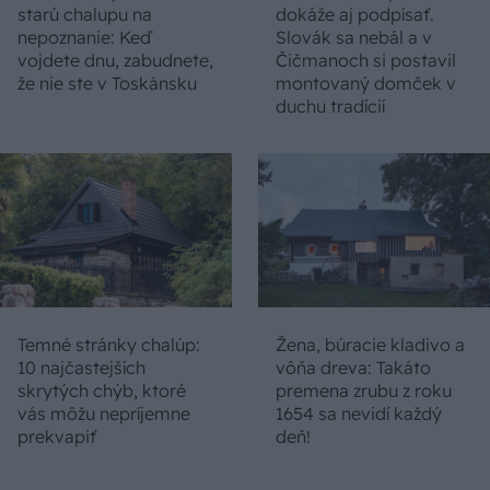
starú chalupu na
dokáže aj podpísať.
nepoznanie: Keď
Slovák sa nebál a v
vojdete dnu, zabudnete,
Čičmanoch si postavil
že nie ste v Toskánsku
montovaný domček v
duchu tradícií
Temné stránky chalúp:
Žena, búracie kladivo a
10 najčastejších
vôňa dreva: Takáto
skrytých chýb, ktoré
premena zrubu z roku
vás môžu nepríjemne
1654 sa nevidí každý
prekvapiť
deň!