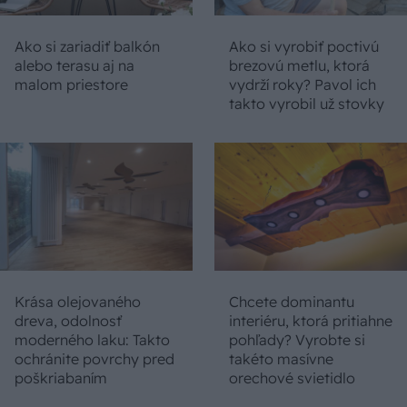
Ako si zariadiť balkón
Ako si vyrobiť poctivú
alebo terasu aj na
brezovú metlu, ktorá
malom priestore
vydrží roky? Pavol ich
takto vyrobil už stovky
Krása olejovaného
Chcete dominantu
dreva, odolnosť
interiéru, ktorá pritiahne
moderného laku: Takto
pohľady? Vyrobte si
ochránite povrchy pred
takéto masívne
poškriabaním
orechové svietidlo