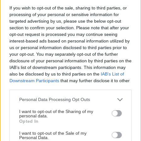
If you wish to opt-out of the sale, sharing to third parties, or
processing of your personal or sensitive information for
Chystáte sa zatepľovať alebo meniť kotol?
targeted advertising by us, please use the below opt-out
Návod, ako v nových dotačných výzvach
section to confirm your selection. Please note that after your
neprísť o tisíce eur
opt-out request is processed you may continue seeing
interest-based ads based on personal information utilized by
us or personal information disclosed to third parties prior to
your opt-out. You may separately opt-out of the further
Aktuality
disclosure of your personal information by third parties on the
IAB’s list of downstream participants. This information may
Hobby magazín Postav
dom, zasaď strom č.
also be disclosed by us to third parties on the
IAB’s List of
36/2018
Downstream Participants
that may further disclose it to other
third parties.
Please note that this website/app uses one or more Google
Personal Data Processing Opt Outs
services and may gather and store information including but
Aktuality
not limited to your visit or usage behaviour. You may click to
I want to opt-out of the Sharing of my
personal data.
Prvé tohtoročné vydanie
grant or deny consent to Google and its third-party tags to
Opted In
časopisu Záhrada 2018/01
use your data for below specified purposes in below Google
v predaji
consent section.
I want to opt-out of the Sale of my
Personal Data.