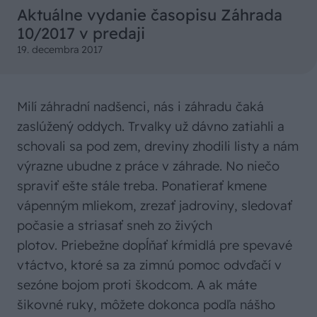
Aktuálne vydanie časopisu Záhrada
10/2017 v predaji
19. decembra 2017
Milí záhradní nadšenci, nás i záhradu čaká
zaslúžený oddych. Trvalky už dávno zatiahli a
schovali sa pod zem, dreviny zhodili listy a nám
výrazne ubudne z práce v záhrade. No niečo
spraviť ešte stále treba. Ponatierať kmene
vápenným mliekom, zrezať jadroviny, sledovať
počasie a striasať sneh zo živých
plotov. Priebežne dopĺňať kŕmidlá pre spevavé
vtáctvo, ktoré sa za zimnú pomoc odvďačí v
sezóne bojom proti škodcom. A ak máte
šikovné ruky, môžete dokonca podľa nášho