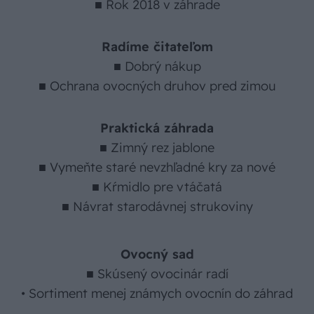
■ Rok 2018 v záhrade
Radíme čitateľom
■ Dobrý nákup
■ Ochrana ovocných druhov pred zimou
Praktická záhrada
■ Zimný rez jablone
■ Vymeňte staré nevzhľadné kry za nové
■ Kŕmidlo pre vtáčatá
■ Návrat starodávnej strukoviny
Ovocný sad
■ Skúsený ovocinár radí
• Sortiment menej známych ovocnín do záhrad