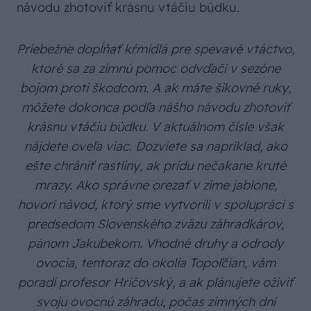
návodu zhotoviť krásnu vtáčiu búdku.
Priebežne dopĺňať kŕmidlá pre spevavé vtáctvo,
ktoré sa za zimnú pomoc odvďačí v sezóne
bojom proti škodcom. A ak máte šikovné ruky,
môžete dokonca podľa nášho návodu zhotoviť
krásnu vtáčiu búdku.
V aktuálnom čísle však
nájdete oveľa viac. Dozviete sa napríklad, ako
ešte chrániť rastliny, ak prídu nečakane kruté
mrazy. Ako správne orezať v zime jablone,
hovorí návod, ktorý sme vytvorili v spolupráci s
predsedom Slovenského zväzu záhradkárov,
pánom Jakubekom. Vhodné druhy a odrody
ovocia, tentoraz do okolia Topoľčian, vám
poradí profesor Hričovský, a ak plánujete oživiť
svoju ovocnú záhradu, počas zimných dní