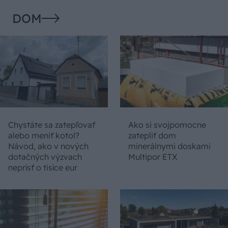
DOM
Chystáte sa zatepľovať
Ako si svojpomocne
alebo meniť kotol?
zatepliť dom
Návod, ako v nových
minerálnymi doskami
dotačných výzvach
Multipor ETX
neprísť o tisíce eur