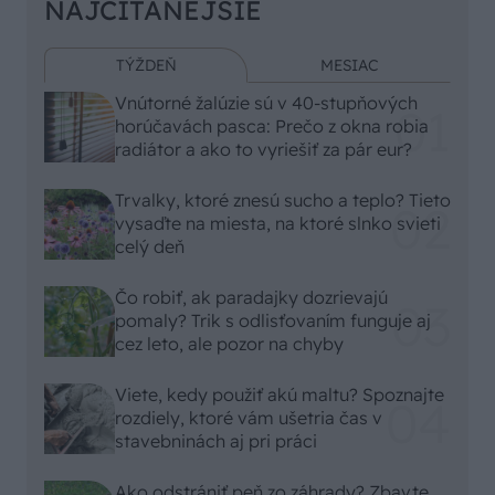
NAJČÍTANEJŠIE
TÝŽDEŇ
MESIAC
Vnútorné žalúzie sú v 40-stupňových
horúčavách pasca: Prečo z okna robia
radiátor a ako to vyriešiť za pár eur?
Trvalky, ktoré znesú sucho a teplo? Tieto
vysaďte na miesta, na ktoré slnko svieti
celý deň
Čo robiť, ak paradajky dozrievajú
pomaly? Trik s odlisťovaním funguje aj
cez leto, ale pozor na chyby
Viete, kedy použiť akú maltu? Spoznajte
rozdiely, ktoré vám ušetria čas v
stavebninách aj pri práci
Ako odstrániť peň zo záhrady? Zbavte