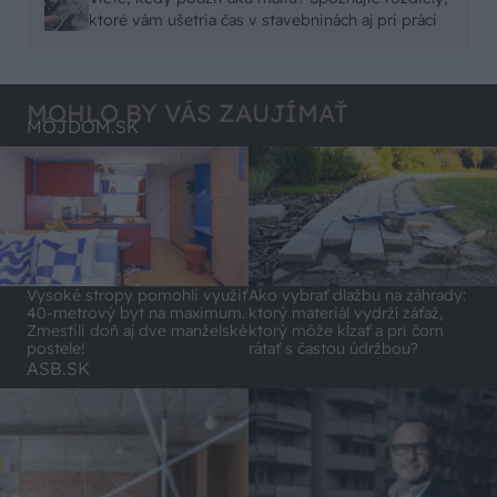
malty - pevnosť 40 Mpa a doba schnutia tak 15
ktoré vám ušetria čas v stavebninách aj pri práci
minut , k tomu vodotesné s kryštálikou. A rozdiel
- schnutie a zretie. Nič?
MOHLO BY VÁS ZAUJÍMAŤ
MÔJDOM.SK
Vysoké stropy pomohli využiť
Ako vybrať dlažbu na záhrady:
40-metrový byt na maximum.
ktorý materiál vydrží záťaž,
Zmestili doň aj dve manželské
ktorý môže kĺzať a pri čom
postele!
rátať s častou údržbou?
ASB.SK