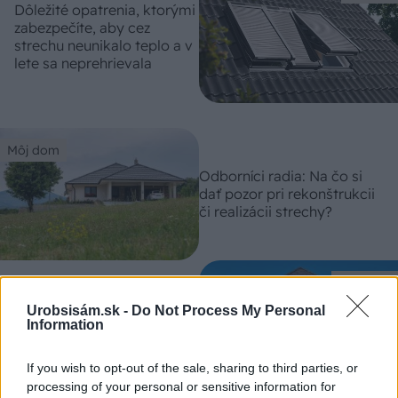
Dôležité opatrenia, ktorými
zabezpečíte, aby cez
strechu neunikalo teplo a v
lete sa neprehrievala
Môj dom
Odborníci radia: Na čo si
dať pozor pri rekonštrukcii
či realizácii strechy?
Môj dom
Tieto chyby robia ľudia pri
zateplení domov
Urobsisám.sk -
Do Not Process My Personal
najčastejšie. Pripravujú sa
Information
tak o nemalé peniaze!
If you wish to opt-out of the sale, sharing to third parties, or
processing of your personal or sensitive information for
Môj dom