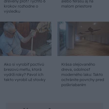
drevený plot? Týchto 6
alebo terasu aj na
krokov rozhodne o
malom priestore
výsledku
Ako si vyrobiť poctivú
Krása olejovaného
brezovú metlu, ktorá
dreva, odolnosť
vydrží roky? Pavol ich
moderného laku: Takto
takto vyrobil už stovky
ochránite povrchy pred
poškriabaním