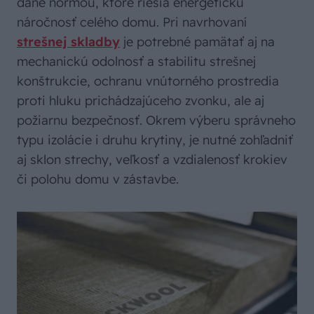
dané normou, ktoré riešia energetickú
náročnosť celého domu. Pri navrhovaní
strešnej skladby
je potrebné pamätať aj na
mechanickú odolnosť a stabilitu strešnej
konštrukcie, ochranu vnútorného prostredia
proti hluku prichádzajúceho zvonku, ale aj
požiarnu bezpečnosť. Okrem výberu správneho
typu izolácie i druhu krytiny, je nutné zohľadniť
aj sklon strechy, veľkosť a vzdialenosť krokiev
či polohu domu v zástavbe.