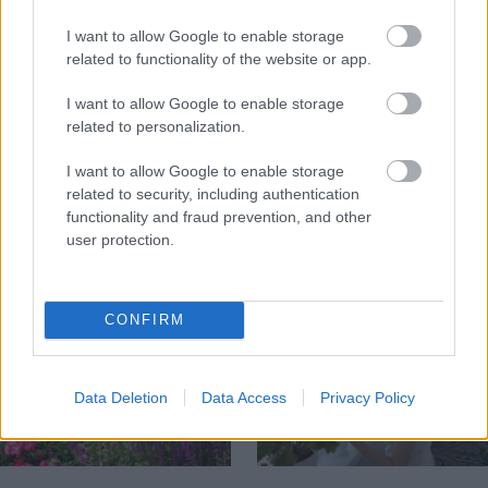
I want to allow Google to enable storage
related to functionality of the website or app.
I want to allow Google to enable storage
related to personalization.
I want to allow Google to enable storage
5 trvaliek s
Trvalky, ktoré znesú
related to security, including authentication
panašovanými listami,
sucho a teplo? Tieto
functionality and fraud prevention, and other
ktoré dodajú vášmu
vysaďte na miesta, na
user protection.
záhonu celosezónny
ktoré slnko svieti celý
šmrnc
deň
CONFIRM
Data Deletion
Data Access
Privacy Policy