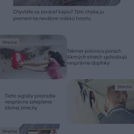
Chystáte sa zavárať kápiu? Táto chyba ju
premení na nevábne mäkkú hmotu
Strecha
Takmer polovicu porúch
šikmých striech spôsobujú
nesprávne doplnky
Strecha
Tieto signály prezradia
nesprávne zateplenie
šikmej strechy
Strecha