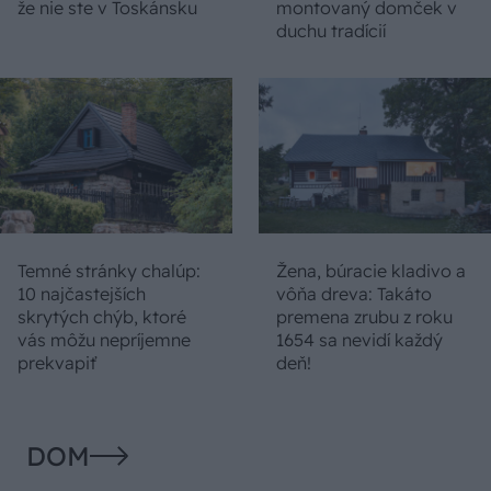
že nie ste v Toskánsku
montovaný domček v
duchu tradícií
Temné stránky chalúp:
Žena, búracie kladivo a
10 najčastejších
vôňa dreva: Takáto
skrytých chýb, ktoré
premena zrubu z roku
vás môžu nepríjemne
1654 sa nevidí každý
prekvapiť
deň!
DOM