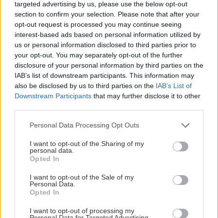
targeted advertising by us, please use the below opt-out
Postup krok za krokom:
section to confirm your selection. Please note that after your
Ako zatepliť podkrovie
opt-out request is processed you may continue seeing
medzi a pod krokvami
interest-based ads based on personal information utilized by
us or personal information disclosed to third parties prior to
your opt-out. You may separately opt-out of the further
disclosure of your personal information by third parties on the
Môj dom
Odborníci sa zhodli: Na
IAB’s list of downstream participants. This information may
týchto miestach zlyhá
also be disclosed by us to third parties on the
IAB’s List of
strecha najčastejšie a nejde
Downstream Participants
that may further disclose it to other
o veľké plochy. Ktoré
third parties.
zmeny upozornia na
Please note that this website/app uses one or more Google
problém?
Personal Data Processing Opt Outs
services and may gather and store information including but
not limited to your visit or usage behaviour. You may click to
I want to opt-out of the Sharing of my
personal data.
grant or deny consent to Google and its third-party tags to
KOMENTÁRE
Opted In
Pridať
komentár
use your data for below specified purposes in below Google
consent section.
I want to opt-out of the Sale of my
Personal Data.
Opted In
I want to opt-out of processing my
VIDEO
Personal Data for Targeted Advertising.