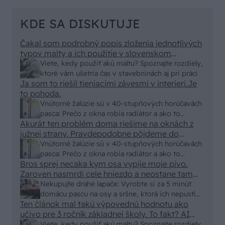
KDE SA DISKUTUJE
Čakal som podrobný popis zloženia jednotlivých
typov malty a ich použitie v slovenskom
prostredí, no dostal som len pár primitívnych rád
Viete, kedy použiť akú maltu? Spoznajte rozdiely,
o výbere vriec v stavebninách. Kde sa podel
ktoré vám ušetria čas v stavebninách aj pri práci
názov a zmysel časopisu "Urob si sám" ? To
Ja som to riešil tieniacimi závesmi v interieri.Je
skutočne už nemáme na Slovensku "fachmanov"!
to pohoda.
Vypadá to tak že za pár rokov nám budú stavať
Vnútorné žalúzie sú v 40-stupňových horúčavách
chaty a chalupy číňania a použijú BAMBUS !!!
pasca: Prečo z okna robia radiátor a ako to
Akurát ten problém doma riešime na oknách z
vyriešiť za pár eur?
južnej strany. Pravdepodobne pôjdeme do
vonkajšieho tienenia na spôsob markízy
Vnútorné žalúzie sú v 40-stupňových horúčavách
250x150cm. Čínsky predajcovia idú okolo 100
pasca: Prečo z okna robia radiátor a ako to
eur kus.
Bros sprej necaka kym osa vypije moje pivo.
vyriešiť za pár eur?
Zaroven nasmrdi cele hniezdo a neostane tam
nic zive. Vasa pasca naucinke moc efektivne.
Nekupujte drahé lapače: Vyrobte si za 5 minút
Skor pritiahne slimaky
domácu pascu na osy a sršne, ktorá ich nepustí
Ten článok mal takú výpovednú hodnotu ako
von
učivo pre 3 ročník základnej školy. To fakt? AI
alebo nejaka kniha z VŠ? Dnešné rychlotvrdnuce
Viete, kedy použiť akú maltu? Spoznajte rozdiely,