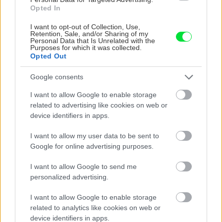
Opted In
I want to opt-out of Collection, Use,
Retention, Sale, and/or Sharing of my
Personal Data that Is Unrelated with the
Purposes for which it was collected.
Opted Out
Google consents
I want to allow Google to enable storage
related to advertising like cookies on web or
device identifiers in apps.
Chcete dominantu interiéru,
Prečo klasická iz
ktorá pritiahne pohľady?
potrubia v mrazo
I want to allow my user data to be sent to
Vyrobte si takéto masívne
ako to vyriešiť r
Google for online advertising purposes.
orechové svietidlo
I want to allow Google to send me
personalized advertising.
ZÁHRADA
I want to allow Google to enable storage
related to analytics like cookies on web or
device identifiers in apps.