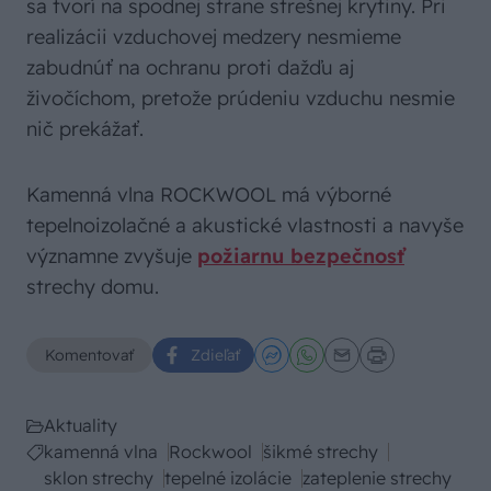
sa tvorí na spodnej strane strešnej krytiny. Pri
realizácii vzduchovej medzery nesmieme
zabudnúť na ochranu proti dažďu aj
živočíchom, pretože prúdeniu vzduchu nesmie
nič prekážať.
Kamenná vlna ROCKWOOL má výborné
tepelnoizolačné a akustické vlastnosti a navyše
významne zvyšuje
požiarnu bezpečnosť
strechy domu.
Komentovať
Zdieľať
Aktuality
kamenná vlna
Rockwool
šikmé strechy
sklon strechy
tepelné izolácie
zateplenie strechy