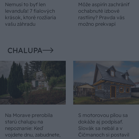
Nemusí to byť len
Môže aspirín zachrániť
levanduľa! 7 fialových
ochabnuté izbové
krások, ktoré rozžiaria
rastliny? Pravda vás
vašu záhradu
možno prekvapí
CHALUPA
Na Morave prerobila
S motorovou pílou sa
starú chalupu na
dokáže aj podpísať.
nepoznanie: Keď
Slovák sa nebál a v
vojdete dnu, zabudnete,
Čičmanoch si postavil