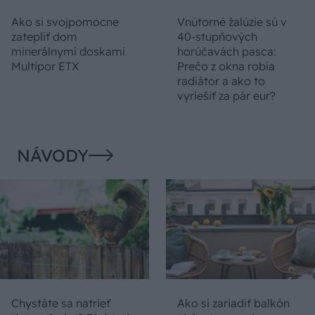
Ako si svojpomocne
Vnútorné žalúzie sú v
zatepliť dom
40-stupňových
minerálnymi doskami
horúčavách pasca:
Multipor ETX
Prečo z okna robia
radiátor a ako to
vyriešiť za pár eur?
NÁVODY
Chystáte sa natrieť
Ako si zariadiť balkón