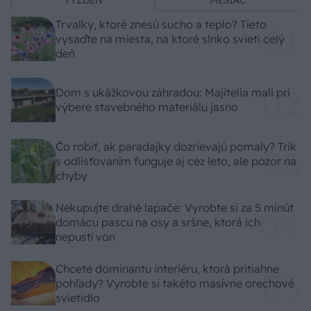
TÝŽDEŇ
MESIAC
Trvalky, ktoré znesú sucho a teplo? Tieto
vysaďte na miesta, na ktoré slnko svieti celý
deň
Dom s ukážkovou záhradou: Majitelia mali pri
výbere stavebného materiálu jasno
Čo robiť, ak paradajky dozrievajú pomaly? Trik
s odlisťovaním funguje aj cez leto, ale pozor na
chyby
Nekupujte drahé lapače: Vyrobte si za 5 minút
domácu pascu na osy a sršne, ktorá ich
nepustí von
Chcete dominantu interiéru, ktorá pritiahne
pohľady? Vyrobte si takéto masívne orechové
svietidlo