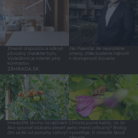
Zmenili dispozíciu a odkryli
Ján Palenčár: Ak neurobíme
pôvodný charakter bytu.
zmeny, stále budeme najhorší
Výsledkom je interiér plný
v dostupnosti bývania
kontrastov
ZÁHRADA.SK
Hnedožlté škvrny na rajčinách:
Chrústa pozná každý, no čo
Ako spoznať obávanú pleseň a
jeho menší príbuzný? Biológ
čím sa líši od poruchy výživy?
vysvetľuje, či chrústik škodí
záhrade