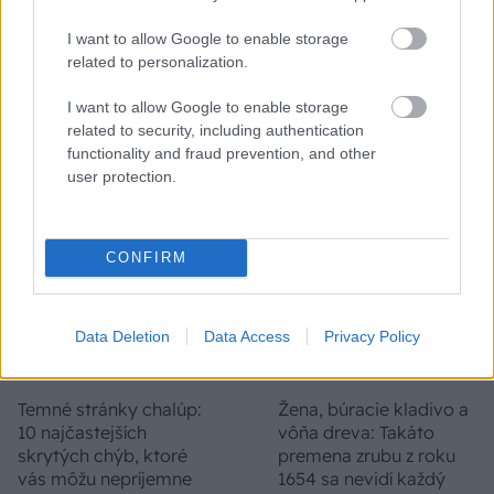
I want to allow Google to enable storage
Na Morave prerobila
S motorovou pílou sa
related to personalization.
starú chalupu na
dokáže aj podpísať.
nepoznanie: Keď
Slovák sa nebál a v
I want to allow Google to enable storage
vojdete dnu, zabudnete,
Čičmanoch si postavil
related to security, including authentication
že nie ste v Toskánsku
montovaný domček v
functionality and fraud prevention, and other
duchu tradícií
user protection.
CONFIRM
Data Deletion
Data Access
Privacy Policy
Temné stránky chalúp:
Žena, búracie kladivo a
10 najčastejších
vôňa dreva: Takáto
skrytých chýb, ktoré
premena zrubu z roku
vás môžu nepríjemne
1654 sa nevidí každý