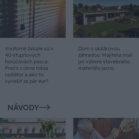
Vnútorné žalúzie sú v
Dom s ukážkovou
40-stupňových
záhradou: Majitelia mali
horúčavách pasca:
pri výbere stavebného
Prečo z okna robia
materiálu jasno
radiátor a ako to
vyriešiť za pár eur?
NÁVODY