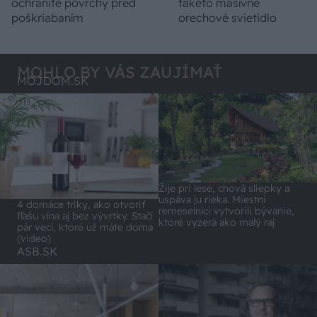
ochránite povrchy pred
takéto masívne
poškriabaním
orechové svietidlo
MOHLO BY VÁS ZAUJÍMAŤ
MÔJDOM.SK
Žije pri lese, chová sliepky a
uspáva ju rieka. Miestni
4 domáce triky, ako otvoriť
remeselníci vytvorili bývanie,
fľašu vína aj bez vývrtky. Stačí
ktoré vyzerá ako malý raj
pár vecí, ktoré už máte doma
(video)
ASB.SK