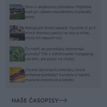
Dom s ukážkovou záhradou: Majitelia
mali pri výbere stavebného materiálu
jasno
Nekupujte drahé lapače: Vyrobte si za 5
minút domácu pascu na osy a sršne,
ktorá ich nepustí von
Čo robiť, ak paradajky dozrievajú
pomaly? Trik s odlisťovaním funguje aj
cez leto, ale pozor na chyby
Chcete dominantu interiéru, ktorá
pritiahne pohľady? Vyrobte si takéto
masívne orechové svietidlo
NAŠE ČASOPISY