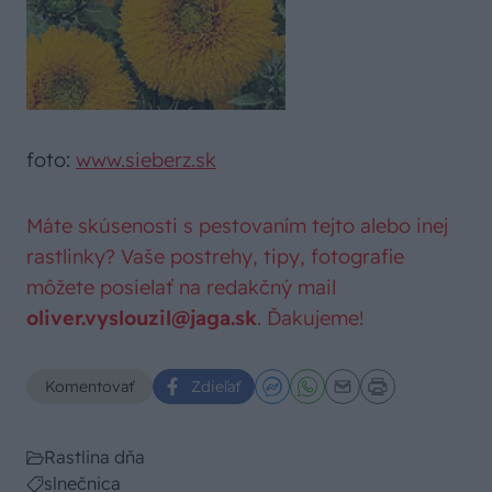
foto:
www.sieberz.sk
Máte skúsenosti s pestovaním tejto alebo inej
rastlinky? Vaše postrehy, tipy, fotografie
môžete posielať na redakčný mail
oliver.vyslouzil@jaga.sk
. Ďakujeme!
Komentovať
Zdieľať
Rastlina dňa
slnečnica