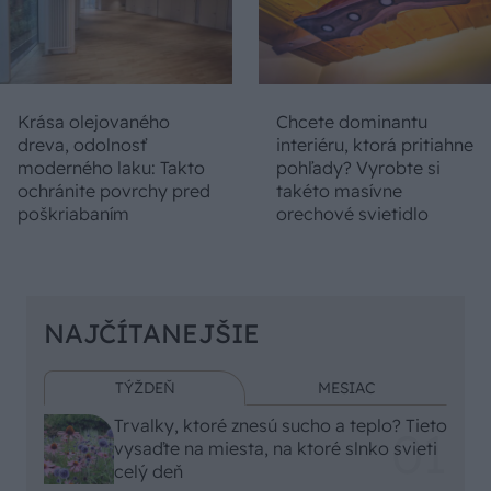
Krása olejovaného
Chcete dominantu
dreva, odolnosť
interiéru, ktorá pritiahne
moderného laku: Takto
pohľady? Vyrobte si
ochránite povrchy pred
takéto masívne
poškriabaním
orechové svietidlo
NAJČÍTANEJŠIE
TÝŽDEŇ
MESIAC
Trvalky, ktoré znesú sucho a teplo? Tieto
vysaďte na miesta, na ktoré slnko svieti
celý deň