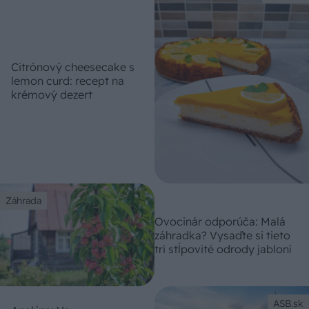
Citrónový cheesecake s
lemon curd: recept na
krémový dezert
Záhrada
Ovocinár odporúča: Malá
záhradka? Vysaďte si tieto
tri stĺpovité odrody jabloní
ASB.sk