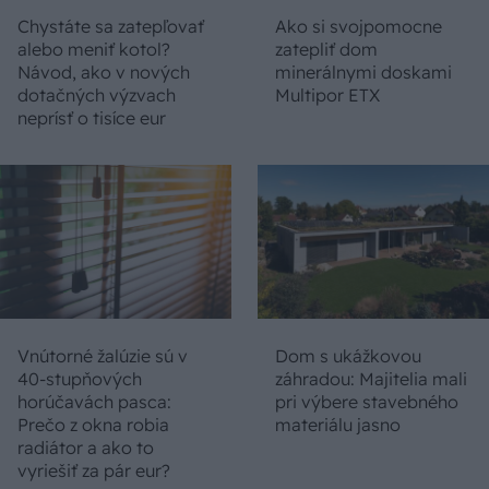
Chystáte sa zatepľovať
Ako si svojpomocne
alebo meniť kotol?
zatepliť dom
Návod, ako v nových
minerálnymi doskami
dotačných výzvach
Multipor ETX
neprísť o tisíce eur
Vnútorné žalúzie sú v
Dom s ukážkovou
40-stupňových
záhradou: Majitelia mali
horúčavách pasca:
pri výbere stavebného
Prečo z okna robia
materiálu jasno
radiátor a ako to
vyriešiť za pár eur?