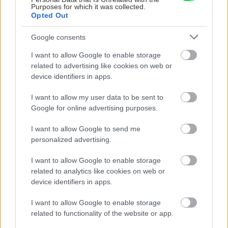
Trvalky, ktoré znesú
Nemusí to byť len
Purposes for which it was collected.
sucho a teplo? Tieto
levanduľa! 7 fialových
Opted Out
vysaďte na miesta, na
krások, ktoré rozžiaria
ktoré slnko svieti celý
vašu záhradu
Google consents
deň
I want to allow Google to enable storage
related to advertising like cookies on web or
device identifiers in apps.
I want to allow my user data to be sent to
Google for online advertising purposes.
I want to allow Google to send me
personalized advertising.
Môže aspirín zachrániť
Júlový reštart uhoriek
I want to allow Google to enable storage
ochabnuté izbové
nakladačiek: Ako ich
related to analytics like cookies on web or
rastliny? Pravda vás
podporiť k druhej vlne
device identifiers in apps.
možno prekvapí
kvitnutia?
I want to allow Google to enable storage
related to functionality of the website or app.