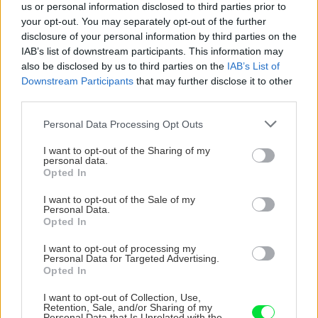
us or personal information disclosed to third parties prior to
your opt-out. You may separately opt-out of the further
disclosure of your personal information by third parties on the
IAB’s list of downstream participants. This information may
Chcete dominantu interiéru,
Prečo klasická iz
also be disclosed by us to third parties on the
IAB’s List of
ktorá pritiahne pohľady?
potrubia v mrazo
Downstream Participants
that may further disclose it to other
Vyrobte si takéto masívne
ako to vyriešiť r
third parties.
orechové svietidlo
Please note that this website/app uses one or more Google
Personal Data Processing Opt Outs
services and may gather and store information including but
not limited to your visit or usage behaviour. You may click to
I want to opt-out of the Sharing of my
personal data.
grant or deny consent to Google and its third-party tags to
ZÁHRADA
Opted In
use your data for below specified purposes in below Google
consent section.
I want to opt-out of the Sale of my
Personal Data.
Opted In
I want to opt-out of processing my
Personal Data for Targeted Advertising.
Opted In
I want to opt-out of Collection, Use,
Retention, Sale, and/or Sharing of my
Personal Data that Is Unrelated with the