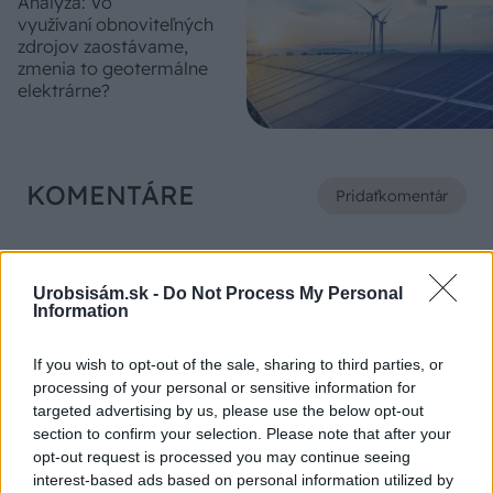
Analýza: Vo
využívaní obnoviteľných
zdrojov zaostávame,
zmenia to geotermálne
elektrárne?
KOMENTÁRE
Pridať
komentár
Urobsisám.sk -
Do Not Process My Personal
Information
VIDEO
If you wish to opt-out of the sale, sharing to third parties, or
processing of your personal or sensitive information for
targeted advertising by us, please use the below opt-out
section to confirm your selection. Please note that after your
opt-out request is processed you may continue seeing
interest-based ads based on personal information utilized by