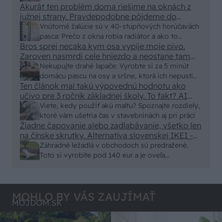
Akurát ten problém doma riešime na oknách z
vyriešiť za pár eur?
južnej strany. Pravdepodobne pôjdeme do
vonkajšieho tienenia na spôsob markízy
Vnútorné žalúzie sú v 40-stupňových horúčavách
250x150cm. Čínsky predajcovia idú okolo 100
pasca: Prečo z okna robia radiátor a ako to
eur kus.
Bros sprej necaka kym osa vypije moje pivo.
vyriešiť za pár eur?
Zaroven nasmrdi cele hniezdo a neostane tam
nic zive. Vasa pasca naucinke moc efektivne.
Nekupujte drahé lapače: Vyrobte si za 5 minút
Skor pritiahne slimaky
domácu pascu na osy a sršne, ktorá ich nepustí
Ten článok mal takú výpovednú hodnotu ako
von
učivo pre 3 ročník základnej školy. To fakt? AI
alebo nejaka kniha z VŠ? Dnešné rychlotvrdnuce
Viete, kedy použiť akú maltu? Spoznajte rozdiely,
malty - pevnosť 40 Mpa a doba schnutia tak 15
ktoré vám ušetria čas v stavebninách aj pri práci
minut , k tomu vodotesné s kryštálikou. A rozdiel
Žiadne čapovanie alebo zadlabávanie, všetko len
na čínske skrutky. Alternatíva slovenskej IKEI -
- schnutie a zretie. Nič?
čo sa týka pevnosti. Autor si nedal veľa námahy s
Záhradné ležadlá v obchodoch sú predražené.
remeselným spracovaním, škoda. No lepšie než
Toto si vyrobíte pod 140 eur a je oveľa
ten odpad z DTD predávaný v Kauflande alebo
pohodlnejšie!
Lídli.
MOHLO BY VÁS ZAUJÍMAŤ
MÔJDOM.SK