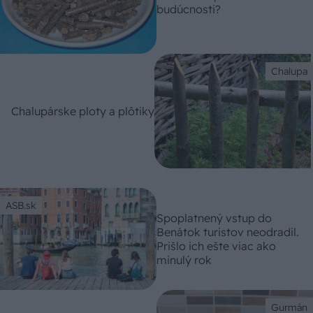
budúcnosti?
Chalupa
Chalupárske ploty a plôtiky
ASB.sk
Spoplatnený vstup do
Benátok turistov neodradil.
Prišlo ich ešte viac ako
minulý rok
Gurmán