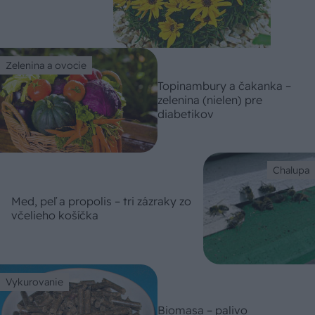
Zelenina a ovocie
Topinambury a čakanka –
zelenina (nielen) pre
diabetikov
Chalupa
Med, peľ a propolis – tri zázraky zo
včelieho košíčka
Vykurovanie
Biomasa – palivo