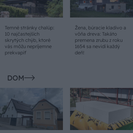
Temné stránky chalúp:
Žena, búracie kladivo a
10 najčastejších
vôňa dreva: Takáto
skrytých chýb, ktoré
premena zrubu z roku
vás môžu nepríjemne
1654 sa nevidí každý
prekvapiť
deň!
DOM