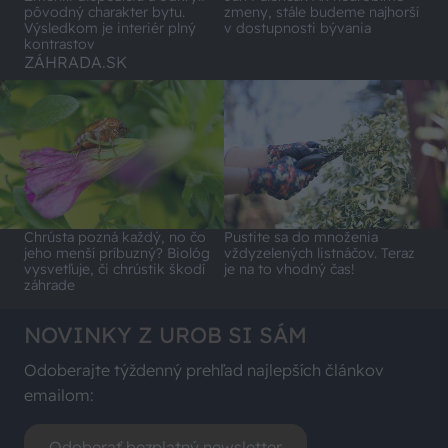
pôvodný charakter bytu.
zmeny, stále budeme najhorší
Výsledkom je interiér plný
v dostupnosti bývania
kontrastov
ZÁHRADA.SK
Chrústa pozná každý, no čo
Pustite sa do množenia
jeho menší príbuzný? Biológ
vždyzelených listnáčov. Teraz
vysvetľuje, či chrústik škodí
je na to vhodný čas!
záhrade
NOVINKY Z UROB SI SÁM
Odoberajte týždenný prehľad najlepších článkov
emailom:
Odoberať bezplatný newsletter