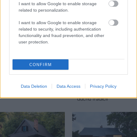
CHALUPA
I want to allow Google to enable storage
related to personalization.
I want to allow Google to enable storage
related to security, including authentication
functionality and fraud prevention, and other
user protection.
CONFIRM
Na Morave prerobila
S motorovou pílou sa
starú chalupu na
dokáže aj podpísať.
nepoznanie: Keď
Slovák sa nebál a v
vojdete dnu, zabudnete,
Čičmanoch si postavil
Data Deletion
Data Access
Privacy Policy
že nie ste v Toskánsku
montovaný domček v
duchu tradícií