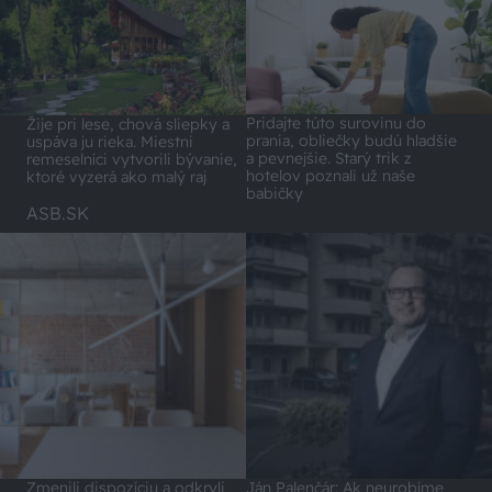
Pridajte túto surovinu do
Žije pri lese, chová sliepky a
prania, obliečky budú hladšie
uspáva ju rieka. Miestni
a pevnejšie. Starý trik z
remeselníci vytvorili bývanie,
hotelov poznali už naše
ktoré vyzerá ako malý raj
babičky
ASB.SK
Zmenili dispozíciu a odkryli
Ján Palenčár: Ak neurobíme