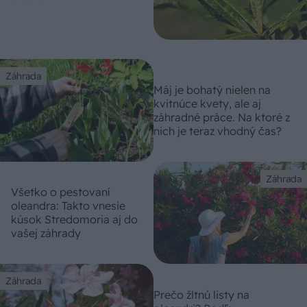
Záhrada
Máj je bohatý nielen na
kvitnúce kvety, ale aj
záhradné práce. Na ktoré z
nich je teraz vhodný čas?
Záhrada
Všetko o pestovaní
oleandra: Takto vnesie
kúsok Stredomoria aj do
vašej záhrady
Záhrada
Prečo žltnú listy na