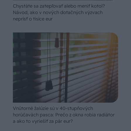
Chystáte sa zatepľovať alebo meniť kotol?
Návod, ako v nových dotačných výzvach
neprísť o tisíce eur
Vnútorné žalúzie sú v 40-stupňových
horúčavách pasca: Prečo z okna robia radiátor
a ako to vyriešiť za pár eur?