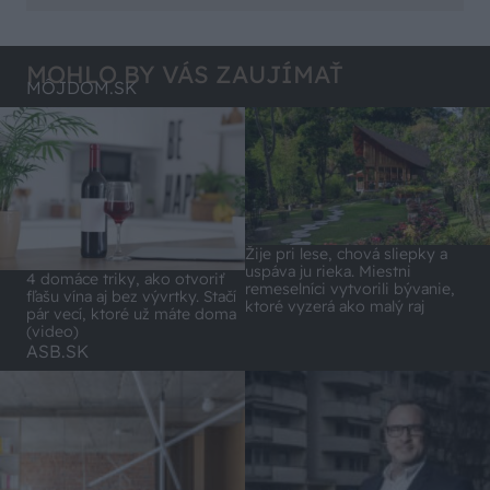
ten odpad z DTD predávaný v Kauflande alebo
pohodlnejšie!
Lídli.
MOHLO BY VÁS ZAUJÍMAŤ
MÔJDOM.SK
Žije pri lese, chová sliepky a
uspáva ju rieka. Miestni
4 domáce triky, ako otvoriť
remeselníci vytvorili bývanie,
fľašu vína aj bez vývrtky. Stačí
ktoré vyzerá ako malý raj
pár vecí, ktoré už máte doma
(video)
ASB.SK