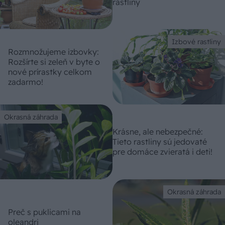
rastliny
Izbové rastliny
Rozmnožujeme izbovky:
Rozšírte si zeleň v byte o
nové prírastky celkom
zadarmo!
Okrasná záhrada
Krásne, ale nebezpečné:
Tieto rastliny sú jedovaté
pre domáce zvieratá i deti!
Okrasná záhrada
Preč s puklicami na
oleandri