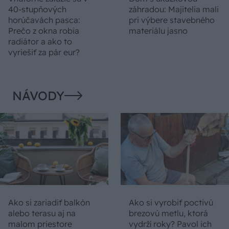
40-stupňových
záhradou: Majitelia mali
horúčavách pasca:
pri výbere stavebného
Prečo z okna robia
materiálu jasno
radiátor a ako to
vyriešiť za pár eur?
NÁVODY
Ako si zariadiť balkón
Ako si vyrobiť poctivú
alebo terasu aj na
brezovú metlu, ktorá
malom priestore
vydrží roky? Pavol ich