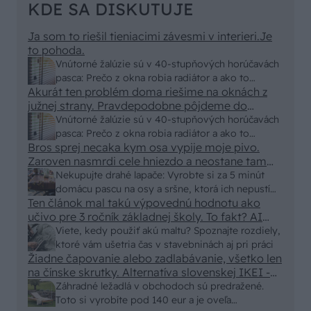
KDE SA DISKUTUJE
Ja som to riešil tieniacimi závesmi v interieri.Je
to pohoda.
Vnútorné žalúzie sú v 40-stupňových horúčavách
pasca: Prečo z okna robia radiátor a ako to
Akurát ten problém doma riešime na oknách z
vyriešiť za pár eur?
južnej strany. Pravdepodobne pôjdeme do
vonkajšieho tienenia na spôsob markízy
Vnútorné žalúzie sú v 40-stupňových horúčavách
250x150cm. Čínsky predajcovia idú okolo 100
pasca: Prečo z okna robia radiátor a ako to
eur kus.
Bros sprej necaka kym osa vypije moje pivo.
vyriešiť za pár eur?
Zaroven nasmrdi cele hniezdo a neostane tam
nic zive. Vasa pasca naucinke moc efektivne.
Nekupujte drahé lapače: Vyrobte si za 5 minút
Skor pritiahne slimaky
domácu pascu na osy a sršne, ktorá ich nepustí
Ten článok mal takú výpovednú hodnotu ako
von
učivo pre 3 ročník základnej školy. To fakt? AI
alebo nejaka kniha z VŠ? Dnešné rychlotvrdnuce
Viete, kedy použiť akú maltu? Spoznajte rozdiely,
malty - pevnosť 40 Mpa a doba schnutia tak 15
ktoré vám ušetria čas v stavebninách aj pri práci
minut , k tomu vodotesné s kryštálikou. A rozdiel
Žiadne čapovanie alebo zadlabávanie, všetko len
na čínske skrutky. Alternatíva slovenskej IKEI -
- schnutie a zretie. Nič?
čo sa týka pevnosti. Autor si nedal veľa námahy s
Záhradné ležadlá v obchodoch sú predražené.
remeselným spracovaním, škoda. No lepšie než
Toto si vyrobíte pod 140 eur a je oveľa