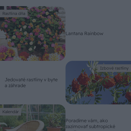
Rastlina dňa
Lantana Rainbow
Izbové rastliny
Jedovaté rastliny v byte
a záhrade
Kalendár
Poradíme vám, ako
zazimovať subtropické