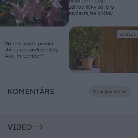
oleandri? Podľa
záhradníčky sú toto
najčastejšie príčiny
Záhrada
Pri zimovaní v pivnici
zhnedli oleandrom listy.
Ako im pomôcť?
KOMENTÁRE
Pridať
komentár
VIDEO