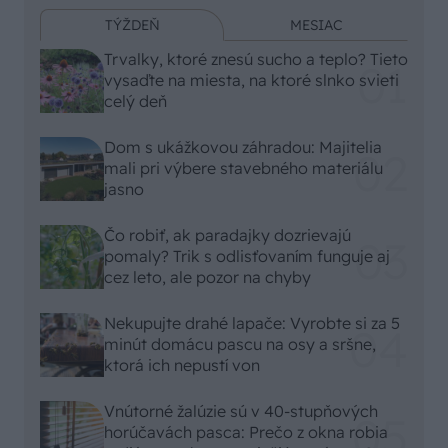
TÝŽDEŇ
MESIAC
Trvalky, ktoré znesú sucho a teplo? Tieto
vysaďte na miesta, na ktoré slnko svieti
celý deň
Dom s ukážkovou záhradou: Majitelia
mali pri výbere stavebného materiálu
jasno
Čo robiť, ak paradajky dozrievajú
pomaly? Trik s odlisťovaním funguje aj
cez leto, ale pozor na chyby
Nekupujte drahé lapače: Vyrobte si za 5
minút domácu pascu na osy a sršne,
ktorá ich nepustí von
Vnútorné žalúzie sú v 40-stupňových
horúčavách pasca: Prečo z okna robia