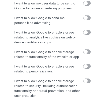
levanduľa! 7 fialových
ochabnuté izbové
I want to allow my user data to be sent to
krások, ktoré rozžiaria
rastliny? Pravda vás
Google for online advertising purposes.
vašu záhradu
možno prekvapí
I want to allow Google to send me
personalized advertising.
CHALUPA
I want to allow Google to enable storage
related to analytics like cookies on web or
device identifiers in apps.
I want to allow Google to enable storage
related to functionality of the website or app.
I want to allow Google to enable storage
related to personalization.
Na Morave prerobila
S motorovou pílou sa
I want to allow Google to enable storage
starú chalupu na
dokáže aj podpísať.
related to security, including authentication
nepoznanie: Keď
Slovák sa nebál a v
functionality and fraud prevention, and other
vojdete dnu, zabudnete,
Čičmanoch si postavil
user protection.
že nie ste v Toskánsku
montovaný domček v
duchu tradícií