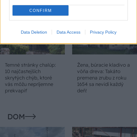
CONFIRM
Data Deletion
Data Access
Privacy Policy
Temné stránky chalúp:
Žena, búracie kladivo a
10 najčastejších
vôňa dreva: Takáto
skrytých chýb, ktoré
premena zrubu z roku
vás môžu nepríjemne
1654 sa nevidí každý
prekvapiť
deň!
DOM