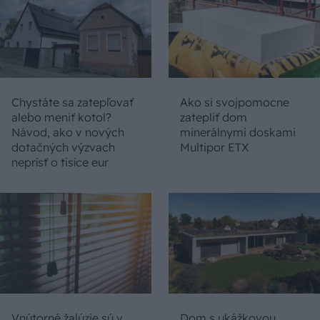
Chystáte sa zatepľovať
Ako si svojpomocne
alebo meniť kotol?
zatepliť dom
Návod, ako v nových
minerálnymi doskami
dotačných výzvach
Multipor ETX
neprísť o tisíce eur
Vnútorné žalúzie sú v
Dom s ukážkovou