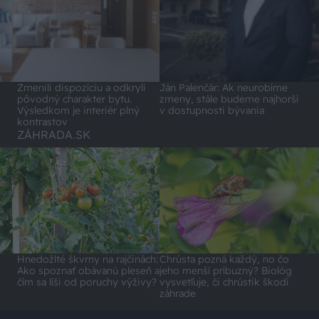
Zmenili dispozíciu a odkryli
Ján Palenčár: Ak neurobíme
pôvodný charakter bytu.
zmeny, stále budeme najhorší
Výsledkom je interiér plný
v dostupnosti bývania
kontrastov
ZÁHRADA.SK
Hnedožlté škvrny na rajčinách:
Chrústa pozná každý, no čo
Ako spoznať obávanú pleseň a
jeho menší príbuzný? Biológ
čím sa líši od poruchy výživy?
vysvetľuje, či chrústik škodí
záhrade