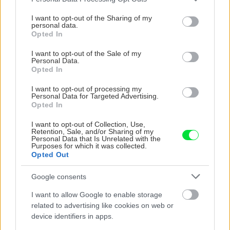
services and may gather and store information including but
not limited to your visit or usage behaviour. You may click to
I want to opt-out of the Sharing of my
personal data.
grant or deny consent to Google and its third-party tags to
Opted In
use your data for below specified purposes in below Google
consent section.
I want to opt-out of the Sale of my
Personal Data.
5 trvaliek s
Trvalky, ktoré znesú
Opted In
panašovanými listami,
sucho a teplo? Tieto
ktoré dodajú vášmu
vysaďte na miesta, na
I want to opt-out of processing my
záhonu celosezónny
ktoré slnko svieti celý
Personal Data for Targeted Advertising.
Opted In
šmrnc
deň
I want to opt-out of Collection, Use,
Retention, Sale, and/or Sharing of my
Personal Data that Is Unrelated with the
Purposes for which it was collected.
Opted Out
Google consents
I want to allow Google to enable storage
related to advertising like cookies on web or
device identifiers in apps.
Nemusí to byť len
Môže aspirín zachrániť