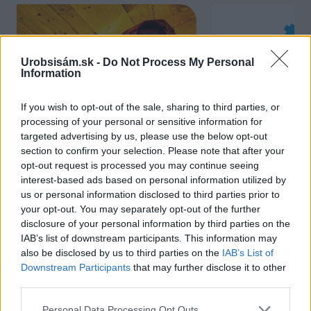
Urobsisám.sk -
Do Not Process My Personal
Information
If you wish to opt-out of the sale, sharing to third parties, or
processing of your personal or sensitive information for
targeted advertising by us, please use the below opt-out
Chcete dominantu interiéru,
Prečo klasická iz
section to confirm your selection. Please note that after your
ktorá pritiahne pohľady?
potrubia v mrazo
opt-out request is processed you may continue seeing
Vyrobte si takéto masívne
ako to vyriešiť r
interest-based ads based on personal information utilized by
orechové svietidlo
us or personal information disclosed to third parties prior to
your opt-out. You may separately opt-out of the further
disclosure of your personal information by third parties on the
IAB’s list of downstream participants. This information may
ZÁHRADA
also be disclosed by us to third parties on the
IAB’s List of
Downstream Participants
that may further disclose it to other
third parties.
Please note that this website/app uses one or more Google
Personal Data Processing Opt Outs