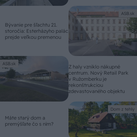
ASB.sk
Bývanie pre šľachtu 21.
storočia: Esterházyho palác
prejde veľkou premenou
ASB.sk
Z haly vzniklo nákupné
centrum. Nový Retail Park
v Ružomberku je
rekonštrukciou
zdevastovaného objektu
Dom z tehly
Máte starý dom a
premýšľate čo s ním?