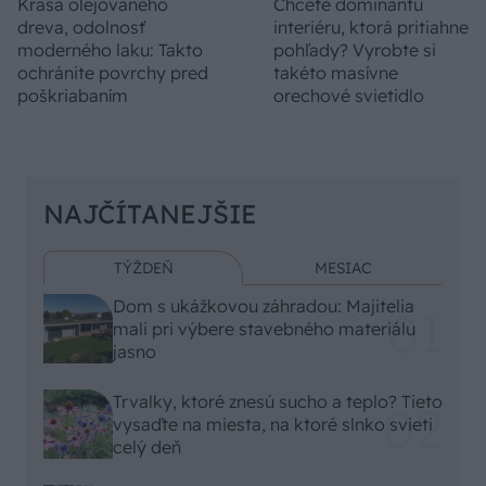
Krása olejovaného
Chcete dominantu
dreva, odolnosť
interiéru, ktorá pritiahne
moderného laku: Takto
pohľady? Vyrobte si
ochránite povrchy pred
takéto masívne
poškriabaním
orechové svietidlo
NAJČÍTANEJŠIE
TÝŽDEŇ
MESIAC
Dom s ukážkovou záhradou: Majitelia
mali pri výbere stavebného materiálu
jasno
Trvalky, ktoré znesú sucho a teplo? Tieto
vysaďte na miesta, na ktoré slnko svieti
celý deň