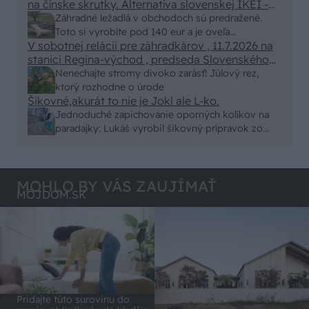
na čínske skrutky. Alternatíva slovenskej IKEI -
- schnutie a zretie. Nič?
čo sa týka pevnosti. Autor si nedal veľa námahy s
Záhradné ležadlá v obchodoch sú predražené.
remeselným spracovaním, škoda. No lepšie než
Toto si vyrobíte pod 140 eur a je oveľa
ten odpad z DTD predávaný v Kauflande alebo
V sobotnej relácii pre záhradkárov , 11.7.2026 na
pohodlnejšie!
Lídli.
stanici Regina-východ , predseda Slovenského
zväzu záhradkárov pán Jakubech tvrdil, že to, že
Nenechajte stromy divoko zarásť! Júlový rez,
vlky sú neproduktívne , nie je pravda. Aj vlky je
ktorý rozhodne o úrode
možné použiť pri formovaní koruny a budú rodiť.
Šikovné,akurát to nie je Jokl ale L-ko.
Jednoduché zapichovanie oporných kolíkov na
paradajky: Lukáš vyrobil šikovný prípravok zo
starej rúry
MOHLO BY VÁS ZAUJÍMAŤ
MÔJDOM.SK
Pridajte túto surovinu do