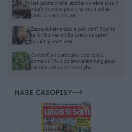
Nekupujte drahé lapače: Vyrobte si za 5
minút domácu pascu na osy a sršne,
ktorá ich nepustí von
Zapnutá klimatizácia celý deň? Pozrite
sa, koľko vás stojí a prečo sa oplatí
zapnúť aj ventilátor
Čo robiť, ak paradajky dozrievajú
pomaly? Trik s odlisťovaním funguje aj
cez leto, ale pozor na chyby
NAŠE ČASOPISY