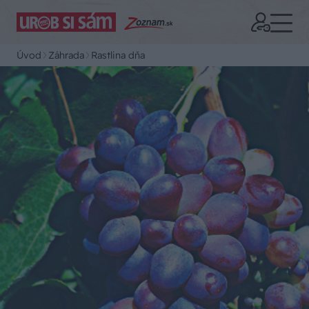
Úvod
Záhrada
Rastlina dňa