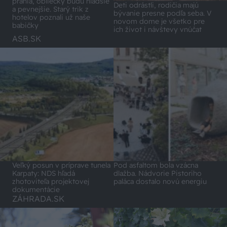
prania, obliečky budú hladšie
Deti odrástli, rodičia majú
a pevnejšie. Starý trik z
bývanie presne podľa seba. V
hotelov poznali už naše
novom dome je všetko pre
babičky
ich život i návštevy vnúčat
ASB.SK
Veľký posun v príprave tunela
Pod asfaltom bola vzácna
Karpaty: NDS hľadá
dlažba. Nádvorie Pistoriho
zhotoviteľa projektovej
paláca dostalo novú energiu
dokumentácie
ZÁHRADA.SK