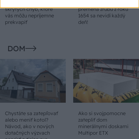
10 najčastejších
vôňa dreva: Takáto
skrytých chýb, ktoré
premena zrubu z roku
vás môžu nepríjemne
1654 sa nevidí každý
prekvapiť
deň!
DOM
Chystáte sa zatepľovať
Ako si svojpomocne
alebo meniť kotol?
zatepliť dom
Návod, ako v nových
minerálnymi doskami
dotačných výzvach
Multipor ETX