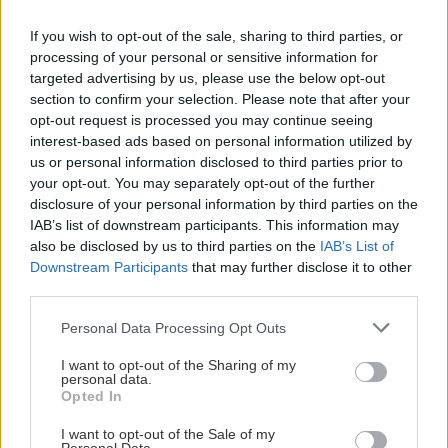
ktorá pritiahne pohľady?
potrubia v mrazo
Vyrobte si takéto masívne
ako to vyriešiť r
If you wish to opt-out of the sale, sharing to third parties, or
orechové svietidlo
processing of your personal or sensitive information for
targeted advertising by us, please use the below opt-out
section to confirm your selection. Please note that after your
opt-out request is processed you may continue seeing
ZÁHRADA
interest-based ads based on personal information utilized by
us or personal information disclosed to third parties prior to
your opt-out. You may separately opt-out of the further
disclosure of your personal information by third parties on the
IAB’s list of downstream participants. This information may
also be disclosed by us to third parties on the
IAB’s List of
Downstream Participants
that may further disclose it to other
third parties.
Please note that this website/app uses one or more Google
Personal Data Processing Opt Outs
services and may gather and store information including but
Trvalky, ktoré znesú
Nemusí to byť len
not limited to your visit or usage behaviour. You may click to
I want to opt-out of the Sharing of my
sucho a teplo? Tieto
levanduľa! 7 fialových
personal data.
grant or deny consent to Google and its third-party tags to
vysaďte na miesta, na
krások, ktoré rozžiaria
Opted In
use your data for below specified purposes in below Google
ktoré slnko svieti celý
vašu záhradu
consent section.
deň
I want to opt-out of the Sale of my