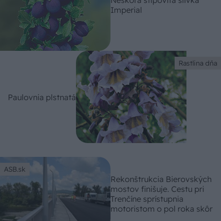
Imperial
Rastlina dňa
Paulovnia plstnatá
ASB.sk
Rekonštrukcia Bierovských
mostov finišuje. Cestu pri
Trenčíne sprístupnia
motoristom o pol roka skôr