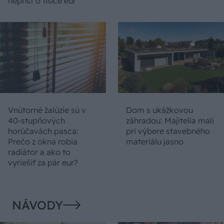
neprísť o tisíce eur
Vnútorné žalúzie sú v
Dom s ukážkovou
40-stupňových
záhradou: Majitelia mali
horúčavách pasca:
pri výbere stavebného
Prečo z okna robia
materiálu jasno
radiátor a ako to
vyriešiť za pár eur?
NÁVODY