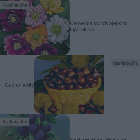
Rastlina dňa
Čemerica so zdvojenými
lupienkami
Rastlina dňa
Gaštan jedlý
Rastlina dňa
Neskorá stĺpovitá slivka