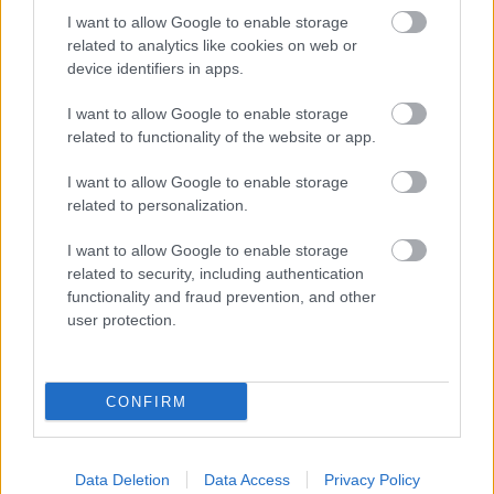
I want to allow Google to enable storage
related to analytics like cookies on web or
device identifiers in apps.
I want to allow Google to enable storage
Na Morave prerobila
S motorovou pílou sa
related to functionality of the website or app.
starú chalupu na
dokáže aj podpísať.
nepoznanie: Keď
Slovák sa nebál a v
I want to allow Google to enable storage
vojdete dnu, zabudnete,
Čičmanoch si postavil
related to personalization.
že nie ste v Toskánsku
montovaný domček v
duchu tradícií
I want to allow Google to enable storage
related to security, including authentication
functionality and fraud prevention, and other
user protection.
CONFIRM
Temné stránky chalúp:
Žena, búracie kladivo a
Data Deletion
Data Access
Privacy Policy