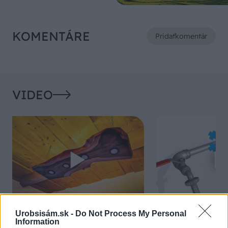
KOMENTÁRE
Pridať
komentár
VIDEO
Urobsisám.sk -
Do Not Process My Personal
Chcete dominantu interiéru,
Prečo klasická iz
Information