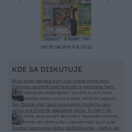
UROB SI SÁM 7-8/2026
KDE SA DISKUTUJE
Bros sprej necaka kym osa vypije moje pivo.
Zaroven nasmrdi cele hniezdo a neostane tam
nic zive. Vasa pasca naucinke moc efektivne.
Nekupujte drahé lapače: Vyrobte si za 5 minút
Skor pritiahne slimaky
domácu pascu na osy a sršne, ktorá ich nepustí
Ten článok mal takú výpovednú hodnotu ako
von
učivo pre 3 ročník základnej školy. To fakt? AI
alebo nejaka kniha z VŠ? Dnešné rychlotvrdnuce
Viete, kedy použiť akú maltu? Spoznajte rozdiely,
malty - pevnosť 40 Mpa a doba schnutia tak 15
ktoré vám ušetria čas v stavebninách aj pri práci
minut , k tomu vodotesné s kryštálikou. A rozdiel
Žiadne čapovanie alebo zadlabávanie, všetko len