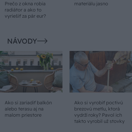
Prečo z okna robia
materiálu jasno
radiátor a ako to
vyriešiť za pár eur?
NÁVODY
Ako si zariadiť balkón
Ako si vyrobiť poctivú
alebo terasu aj na
brezovú metlu, ktorá
malom priestore
vydrží roky? Pavol ich
takto vyrobil už stovky