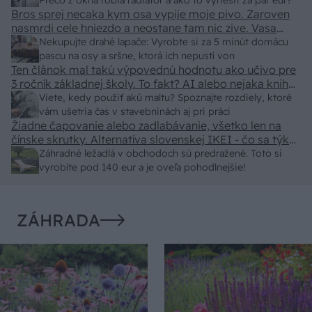
predajcovia idú okolo 100 eur kus.
Prečo z okna robia radiátor a ako to vyriešiť za pár eur?
Bros sprej necaka kym osa vypije moje pivo. Zaroven
nasmrdi cele hniezdo a neostane tam nic zive. Vasa
pasca naucinke moc efektivne. Skor pritiahne slimaky
Nekupujte drahé lapače: Vyrobte si za 5 minút domácu
pascu na osy a sršne, ktorá ich nepustí von
Ten článok mal takú výpovednú hodnotu ako učivo pre
3 ročník základnej školy. To fakt? AI alebo nejaka kniha
z VŠ? Dnešné rychlotvrdnuce malty - pevnosť 40 Mpa a
Viete, kedy použiť akú maltu? Spoznajte rozdiely, ktoré
doba schnutia tak 15 minut , k tomu vodotesné s
vám ušetria čas v stavebninách aj pri práci
Žiadne čapovanie alebo zadlabávanie, všetko len na
kryštálikou. A rozdiel - schnutie a zretie. Nič?
čínske skrutky. Alternatíva slovenskej IKEI - čo sa týka
pevnosti. Autor si nedal veľa námahy s remeselným
Záhradné ležadlá v obchodoch sú predražené. Toto si
spracovaním, škoda. No lepšie než ten odpad z DTD
vyrobíte pod 140 eur a je oveľa pohodlnejšie!
predávaný v Kauflande alebo Lídli.
ZÁHRADA