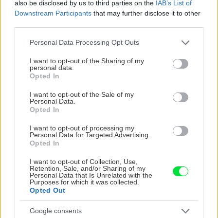
also be disclosed by us to third parties on the
IAB’s List of
Downstream Participants
that may further disclose it to other
third parties.
CHALUPA
Please note that this website/app uses one or more Google
Personal Data Processing Opt Outs
services and may gather and store information including but
not limited to your visit or usage behaviour. You may click to
I want to opt-out of the Sharing of my
personal data.
grant or deny consent to Google and its third-party tags to
Opted In
use your data for below specified purposes in below Google
consent section.
I want to opt-out of the Sale of my
Personal Data.
Opted In
I want to opt-out of processing my
Personal Data for Targeted Advertising.
Na Morave prerobila
S motorovou pílou sa
Opted In
starú chalupu na
dokáže aj podpísať.
nepoznanie: Keď
Slovák sa nebál a v
I want to opt-out of Collection, Use,
Retention, Sale, and/or Sharing of my
vojdete dnu, zabudnete,
Čičmanoch si postavil
Personal Data that Is Unrelated with the
že nie ste v Toskánsku
montovaný domček v
Purposes for which it was collected.
Opted Out
duchu tradícií
Google consents