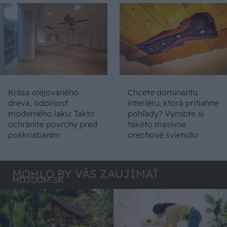
Krása olejovaného
Chcete dominantu
dreva, odolnosť
interiéru, ktorá pritiahne
moderného laku: Takto
pohľady? Vyrobte si
ochránite povrchy pred
takéto masívne
poškriabaním
orechové svietidlo
MOHLO BY VÁS ZAUJÍMAŤ
MÔJDOM.SK