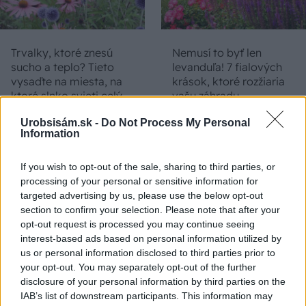
Trvalky, ktoré znesú
Nemusí to byť len
sucho a teplo? Tieto
levanduľa! 7 fialových
vysaďte na miesta, na
krások, ktoré rozžiaria
ktoré slnko svieti celý
vašu záhradu
deň
Urobsisám.sk -
Do Not Process My Personal
Information
If you wish to opt-out of the sale, sharing to third parties, or
processing of your personal or sensitive information for
targeted advertising by us, please use the below opt-out
section to confirm your selection. Please note that after your
opt-out request is processed you may continue seeing
interest-based ads based on personal information utilized by
us or personal information disclosed to third parties prior to
Môže aspirín zachrániť
Júlový reštart uhoriek
your opt-out. You may separately opt-out of the further
ochabnuté izbové
nakladačiek: Ako ich
disclosure of your personal information by third parties on the
rastliny? Pravda vás
podporiť k druhej vlne
IAB’s list of downstream participants. This information may
možno prekvapí
kvitnutia?