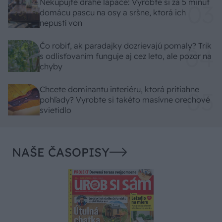
Nekupujte drahé lapače: Vyrobte si za 5 minút
domácu pascu na osy a sršne, ktorá ich
nepustí von
Čo robiť, ak paradajky dozrievajú pomaly? Trik
s odlisťovaním funguje aj cez leto, ale pozor na
chyby
Chcete dominantu interiéru, ktorá pritiahne
pohľady? Vyrobte si takéto masívne orechové
svietidlo
NAŠE ČASOPISY