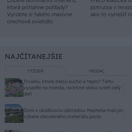
Chcete dominantu interiéru,
Prečo klasická iz
ktorá pritiahne pohľady?
potrubia v mrazo
Vyrobte si takéto masívne
ako to vyriešiť r
orechové svietidlo
NAJČÍTANEJŠIE
TÝŽDEŇ
MESIAC
Trvalky, ktoré znesú sucho a teplo? Tieto
vysaďte na miesta, na ktoré slnko svieti celý
deň
Dom s ukážkovou záhradou: Majitelia mali pri
výbere stavebného materiálu jasno