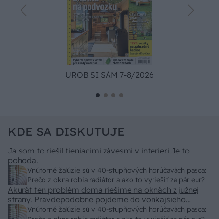
UROB SI SÁM 7-8/2026
KDE SA DISKUTUJE
Ja som to riešil tieniacimi závesmi v interieri.Je to
pohoda.
Vnútorné žalúzie sú v 40-stupňových horúčavách pasca:
Prečo z okna robia radiátor a ako to vyriešiť za pár eur?
Akurát ten problém doma riešime na oknách z južnej
strany. Pravdepodobne pôjdeme do vonkajšieho
tienenia na spôsob markízy 250x150cm. Čínsky
Vnútorné žalúzie sú v 40-stupňových horúčavách pasca: