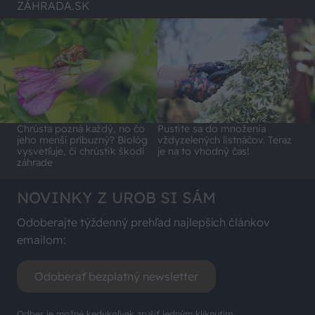
ZÁHRADA.SK
Chrústa pozná každý, no čo
Pustite sa do množenia
jeho menší príbuzný? Biológ
vždyzelených listnáčov. Teraz
vysvetľuje, či chrústik škodí
je na to vhodný čas!
záhrade
NOVINKY Z UROB SI SÁM
Odoberajte týždenný prehľad najlepších článkov
emailom:
Odoberať bezplatný newsletter
Odber je možné kedykoľvek zrušiť jedným kliknutím.