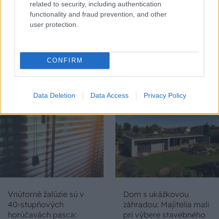
related to security, including authentication
functionality and fraud prevention, and other
user protection.
Chystáte sa zatepľovať
Ako si svojpomocne
alebo meniť kotol?
zatepliť dom
CONFIRM
Návod, ako v nových
minerálnymi doskami
dotačných výzvach
Multipor ETX
neprísť o tisíce eur
Data Deletion
Data Access
Privacy Policy
Vnútorné žalúzie sú v
Dom s ukážkovou
40-stupňových
záhradou: Majitelia mali
horúčavách pasca:
pri výbere stavebného