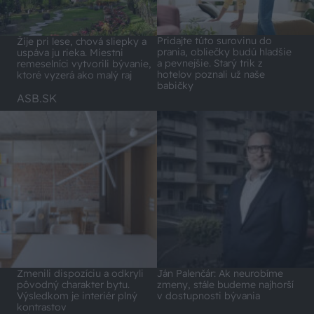
Pridajte túto surovinu do
Žije pri lese, chová sliepky a
prania, obliečky budú hladšie
uspáva ju rieka. Miestni
a pevnejšie. Starý trik z
remeselníci vytvorili bývanie,
hotelov poznali už naše
ktoré vyzerá ako malý raj
babičky
ASB.SK
Zmenili dispozíciu a odkryli
Ján Palenčár: Ak neurobíme
pôvodný charakter bytu.
zmeny, stále budeme najhorší
Výsledkom je interiér plný
v dostupnosti bývania
kontrastov