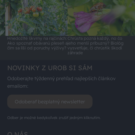
Hnedožlté škvrny na rajčinách:
Chrústa pozná každý, no čo
Ako spoznať obávanú pleseň a
jeho menší príbuzný? Biológ
čím sa líši od poruchy výživy?
vysvetľuje, či chrústik škodí
záhrade
NOVINKY Z UROB SI SÁM
Odoberajte týždenný prehľad najlepších článkov
emailom:
Odoberať bezplatný newsletter
Odber je možné kedykoľvek zrušiť jedným kliknutím.
O NÁS