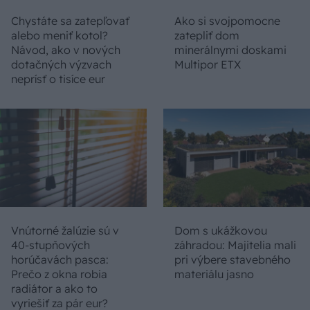
Chystáte sa zatepľovať
Ako si svojpomocne
alebo meniť kotol?
zatepliť dom
Návod, ako v nových
minerálnymi doskami
dotačných výzvach
Multipor ETX
neprísť o tisíce eur
Vnútorné žalúzie sú v
Dom s ukážkovou
40-stupňových
záhradou: Majitelia mali
horúčavách pasca:
pri výbere stavebného
Prečo z okna robia
materiálu jasno
radiátor a ako to
vyriešiť za pár eur?