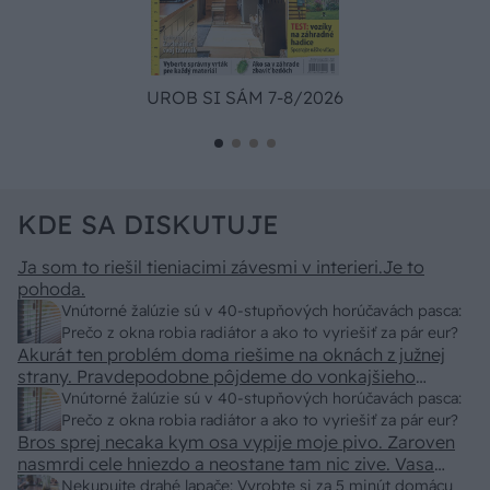
UROB SI SÁM 7-8/2026
KDE SA DISKUTUJE
Ja som to riešil tieniacimi závesmi v interieri.Je to
pohoda.
Vnútorné žalúzie sú v 40-stupňových horúčavách pasca:
Prečo z okna robia radiátor a ako to vyriešiť za pár eur?
Akurát ten problém doma riešime na oknách z južnej
strany. Pravdepodobne pôjdeme do vonkajšieho
tienenia na spôsob markízy 250x150cm. Čínsky
Vnútorné žalúzie sú v 40-stupňových horúčavách pasca:
predajcovia idú okolo 100 eur kus.
Prečo z okna robia radiátor a ako to vyriešiť za pár eur?
Bros sprej necaka kym osa vypije moje pivo. Zaroven
nasmrdi cele hniezdo a neostane tam nic zive. Vasa
pasca naucinke moc efektivne. Skor pritiahne slimaky
Nekupujte drahé lapače: Vyrobte si za 5 minút domácu