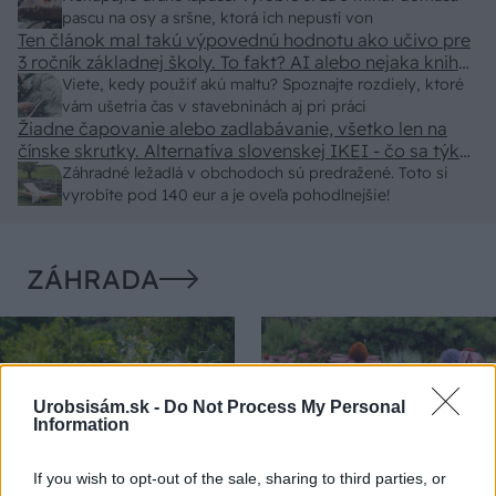
pascu na osy a sršne, ktorá ich nepustí von
Ten článok mal takú výpovednú hodnotu ako učivo pre
3 ročník základnej školy. To fakt? AI alebo nejaka kniha
z VŠ? Dnešné rychlotvrdnuce malty - pevnosť 40 Mpa a
Viete, kedy použiť akú maltu? Spoznajte rozdiely, ktoré
doba schnutia tak 15 minut , k tomu vodotesné s
vám ušetria čas v stavebninách aj pri práci
Žiadne čapovanie alebo zadlabávanie, všetko len na
kryštálikou. A rozdiel - schnutie a zretie. Nič?
čínske skrutky. Alternatíva slovenskej IKEI - čo sa týka
pevnosti. Autor si nedal veľa námahy s remeselným
Záhradné ležadlá v obchodoch sú predražené. Toto si
spracovaním, škoda. No lepšie než ten odpad z DTD
vyrobíte pod 140 eur a je oveľa pohodlnejšie!
predávaný v Kauflande alebo Lídli.
ZÁHRADA
Urobsisám.sk -
Do Not Process My Personal
Information
If you wish to opt-out of the sale, sharing to third parties, or