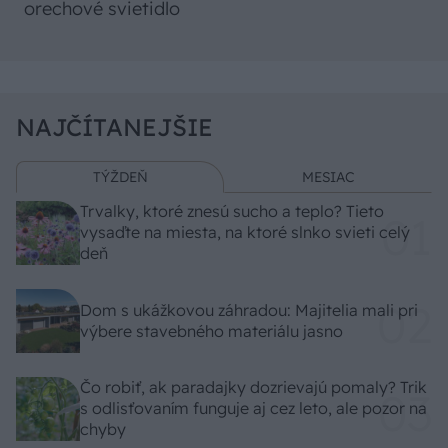
orechové svietidlo
NAJČÍTANEJŠIE
TÝŽDEŇ
MESIAC
Trvalky, ktoré znesú sucho a teplo? Tieto
vysaďte na miesta, na ktoré slnko svieti celý
deň
Dom s ukážkovou záhradou: Majitelia mali pri
výbere stavebného materiálu jasno
Čo robiť, ak paradajky dozrievajú pomaly? Trik
s odlisťovaním funguje aj cez leto, ale pozor na
chyby