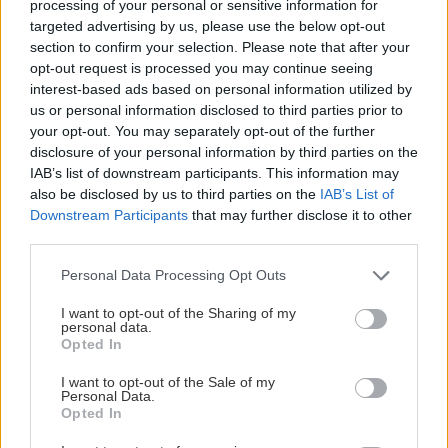
processing of your personal or sensitive information for
5 trvaliek s
Trvalky, ktoré znesú
targeted advertising by us, please use the below opt-out
panašovanými listami,
sucho a teplo? Tieto
section to confirm your selection. Please note that after your
ktoré dodajú vášmu
vysaďte na miesta, na
opt-out request is processed you may continue seeing
záhonu celosezónny
ktoré slnko svieti celý
interest-based ads based on personal information utilized by
šmrnc
deň
us or personal information disclosed to third parties prior to
your opt-out. You may separately opt-out of the further
disclosure of your personal information by third parties on the
IAB’s list of downstream participants. This information may
also be disclosed by us to third parties on the
IAB’s List of
Downstream Participants
that may further disclose it to other
third parties.
Please note that this website/app uses one or more Google
Personal Data Processing Opt Outs
services and may gather and store information including but
not limited to your visit or usage behaviour. You may click to
I want to opt-out of the Sharing of my
Nemusí to byť len
Môže aspirín zachrániť
personal data.
grant or deny consent to Google and its third-party tags to
levanduľa! 7 fialových
ochabnuté izbové
Opted In
use your data for below specified purposes in below Google
krások, ktoré rozžiaria
rastliny? Pravda vás
consent section.
vašu záhradu
možno prekvapí
I want to opt-out of the Sale of my
Personal Data.
Opted In