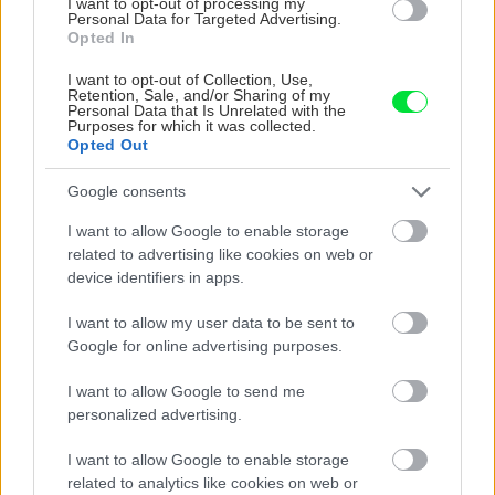
I want to opt-out of processing my
CHALUPA
Personal Data for Targeted Advertising.
Opted In
I want to opt-out of Collection, Use,
Retention, Sale, and/or Sharing of my
Personal Data that Is Unrelated with the
Purposes for which it was collected.
Opted Out
Google consents
I want to allow Google to enable storage
Na Morave prerobila
S motorovou pílou sa
related to advertising like cookies on web or
starú chalupu na
dokáže aj podpísať.
device identifiers in apps.
nepoznanie: Keď
Slovák sa nebál a v
vojdete dnu, zabudnete,
Čičmanoch si postavil
I want to allow my user data to be sent to
že nie ste v Toskánsku
montovaný domček v
Google for online advertising purposes.
duchu tradícií
I want to allow Google to send me
personalized advertising.
I want to allow Google to enable storage
related to analytics like cookies on web or