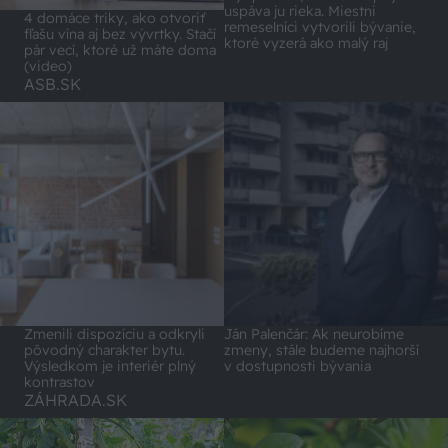
uspáva ju rieka. Miestni
4 domáce triky, ako otvoriť
remeselníci vytvorili bývanie,
fľašu vína aj bez vývrtky. Stačí
ktoré vyzerá ako malý raj
pár vecí, ktoré už máte doma
(video)
ASB.SK
Zmenili dispozíciu a odkryli
Ján Palenčár: Ak neurobíme
pôvodný charakter bytu.
zmeny, stále budeme najhorší
Výsledkom je interiér plný
v dostupnosti bývania
kontrastov
ZÁHRADA.SK