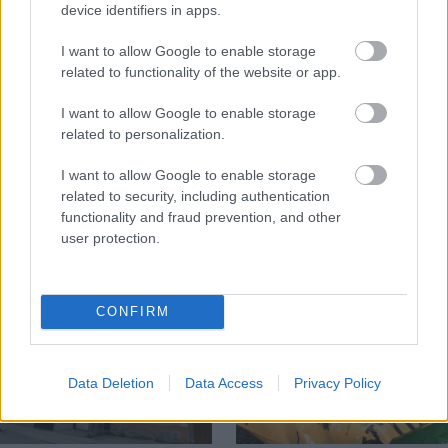
device identifiers in apps.
I want to allow Google to enable storage
related to functionality of the website or app.
Temné stránky chalúp:
Žena, búracie kladivo a
I want to allow Google to enable storage
10 najčastejších
vôňa dreva: Takáto
related to personalization.
skrytých chýb, ktoré
premena zrubu z roku
vás môžu nepríjemne
1654 sa nevidí každý
I want to allow Google to enable storage
prekvapiť
deň!
related to security, including authentication
functionality and fraud prevention, and other
user protection.
DOM
CONFIRM
Data Deletion
Data Access
Privacy Policy