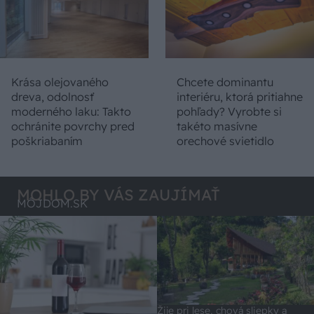
Krása olejovaného
Chcete dominantu
dreva, odolnosť
interiéru, ktorá pritiahne
moderného laku: Takto
pohľady? Vyrobte si
ochránite povrchy pred
takéto masívne
poškriabaním
orechové svietidlo
MOHLO BY VÁS ZAUJÍMAŤ
MÔJDOM.SK
Žije pri lese, chová sliepky a