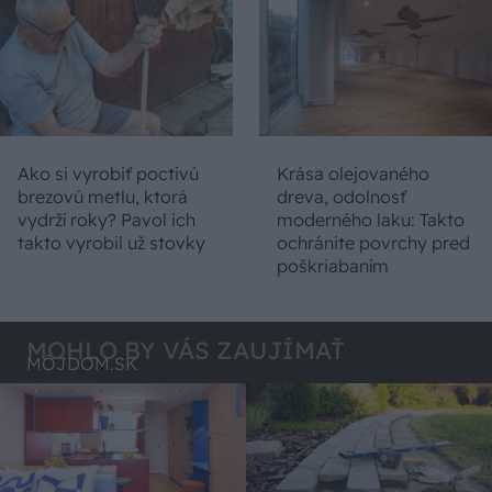
Ako si vyrobiť poctivú
Krása olejovaného
brezovú metlu, ktorá
dreva, odolnosť
vydrží roky? Pavol ich
moderného laku: Takto
takto vyrobil už stovky
ochránite povrchy pred
poškriabaním
MOHLO BY VÁS ZAUJÍMAŤ
MÔJDOM.SK