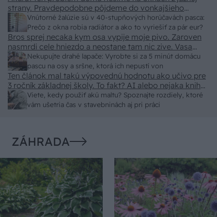
strany. Pravdepodobne pôjdeme do vonkajšieho
tienenia na spôsob markízy 250x150cm. Čínsky
Vnútorné žalúzie sú v 40-stupňových horúčavách pasca:
predajcovia idú okolo 100 eur kus.
Prečo z okna robia radiátor a ako to vyriešiť za pár eur?
Bros sprej necaka kym osa vypije moje pivo. Zaroven
nasmrdi cele hniezdo a neostane tam nic zive. Vasa
pasca naucinke moc efektivne. Skor pritiahne slimaky
Nekupujte drahé lapače: Vyrobte si za 5 minút domácu
pascu na osy a sršne, ktorá ich nepustí von
Ten článok mal takú výpovednú hodnotu ako učivo pre
3 ročník základnej školy. To fakt? AI alebo nejaka kniha
z VŠ? Dnešné rychlotvrdnuce malty - pevnosť 40 Mpa a
Viete, kedy použiť akú maltu? Spoznajte rozdiely, ktoré
doba schnutia tak 15 minut , k tomu vodotesné s
vám ušetria čas v stavebninách aj pri práci
kryštálikou. A rozdiel - schnutie a zretie. Nič?
ZÁHRADA