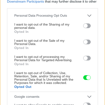
Downstream Participants
that may further disclose it to other
third parties.
CHALUPA
Please note that this website/app uses one or more Google
Personal Data Processing Opt Outs
services and may gather and store information including but
not limited to your visit or usage behaviour. You may click to
I want to opt-out of the Sharing of my
personal data.
grant or deny consent to Google and its third-party tags to
Opted In
use your data for below specified purposes in below Google
consent section.
I want to opt-out of the Sale of my
Personal Data.
Opted In
I want to opt-out of processing my
Personal Data for Targeted Advertising.
Na Morave prerobila
S motorovou pílou sa
Opted In
starú chalupu na
dokáže aj podpísať.
nepoznanie: Keď
Slovák sa nebál a v
I want to opt-out of Collection, Use,
Retention, Sale, and/or Sharing of my
vojdete dnu, zabudnete,
Čičmanoch si postavil
Personal Data that Is Unrelated with the
že nie ste v Toskánsku
montovaný domček v
Purposes for which it was collected.
duchu tradícií
Opted Out
Google consents
I want to allow Google to enable storage