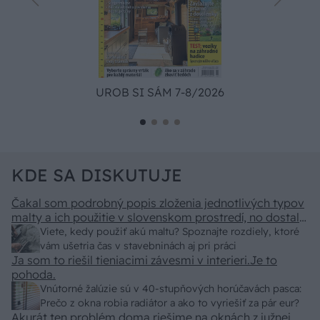
UROB SI SÁM 7-8/2026
KDE SA DISKUTUJE
Čakal som podrobný popis zloženia jednotlivých typov
malty a ich použitie v slovenskom prostredí, no dostal
som len pár primitívnych rád o výbere vriec v
Viete, kedy použiť akú maltu? Spoznajte rozdiely, ktoré
stavebninách. Kde sa podel názov a zmysel časopisu
vám ušetria čas v stavebninách aj pri práci
"Urob si sám" ? To skutočne už nemáme na Slovensku
Ja som to riešil tieniacimi závesmi v interieri.Je to
"fachmanov"! Vypadá to tak že za pár rokov nám budú
pohoda.
stavať chaty a chalupy číňania a použijú BAMBUS !!!
Vnútorné žalúzie sú v 40-stupňových horúčavách pasca:
Prečo z okna robia radiátor a ako to vyriešiť za pár eur?
Akurát ten problém doma riešime na oknách z južnej