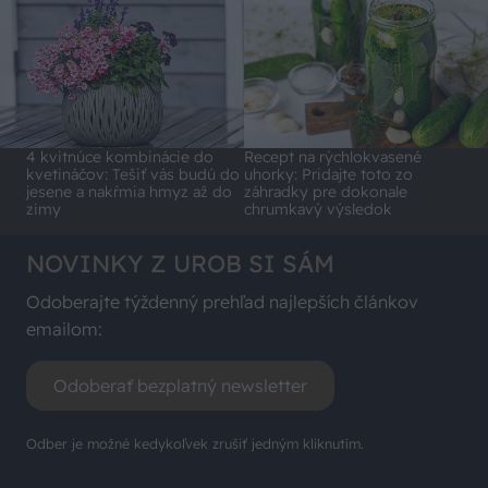
4 kvitnúce kombinácie do
Recept na rýchlokvasené
kvetináčov: Tešiť vás budú do
uhorky: Pridajte toto zo
jesene a nakŕmia hmyz až do
záhradky pre dokonale
zimy
chrumkavý výsledok
NOVINKY Z UROB SI SÁM
Odoberajte týždenný prehľad najlepších článkov
emailom:
Odoberať bezplatný newsletter
Odber je možné kedykoľvek zrušiť jedným kliknutím.