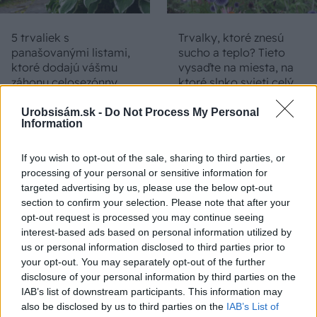
5 trvaliek s
Trvalky, ktoré znesú
panašovanými listami,
sucho a teplo? Tieto
ktoré dodajú vášmu
vysaďte na miesta, na
záhonu celosezónny
ktoré slnko svieti celý
šmrnc
deň
Urobsisám.sk -
Do Not Process My Personal
Information
If you wish to opt-out of the sale, sharing to third parties, or
processing of your personal or sensitive information for
targeted advertising by us, please use the below opt-out
section to confirm your selection. Please note that after your
opt-out request is processed you may continue seeing
interest-based ads based on personal information utilized by
us or personal information disclosed to third parties prior to
Nemusí to byť len
Môže aspirín zachrániť
your opt-out. You may separately opt-out of the further
levanduľa! 7 fialových
ochabnuté izbové
disclosure of your personal information by third parties on the
krások, ktoré rozžiaria
rastliny? Pravda vás
IAB’s list of downstream participants. This information may
vašu záhradu
možno prekvapí
also be disclosed by us to third parties on the
IAB’s List of