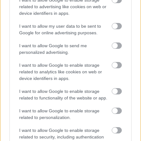
related to advertising like cookies on web or
device identifiers in apps.
I want to allow my user data to be sent to
Google for online advertising purposes.
Temné stránky chalúp:
Žena, búracie kladivo a
I want to allow Google to send me
10 najčastejších
vôňa dreva: Takáto
personalized advertising.
skrytých chýb, ktoré
premena zrubu z roku
vás môžu nepríjemne
1654 sa nevidí každý
I want to allow Google to enable storage
prekvapiť
deň!
related to analytics like cookies on web or
device identifiers in apps.
I want to allow Google to enable storage
DOM
related to functionality of the website or app.
I want to allow Google to enable storage
related to personalization.
I want to allow Google to enable storage
related to security, including authentication