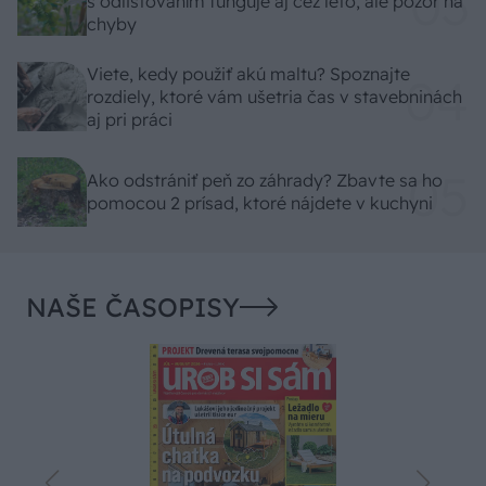
s odlisťovaním funguje aj cez leto, ale pozor na
chyby
Viete, kedy použiť akú maltu? Spoznajte
rozdiely, ktoré vám ušetria čas v stavebninách
aj pri práci
Ako odstrániť peň zo záhrady? Zbavte sa ho
pomocou 2 prísad, ktoré nájdete v kuchyni
NAŠE ČASOPISY