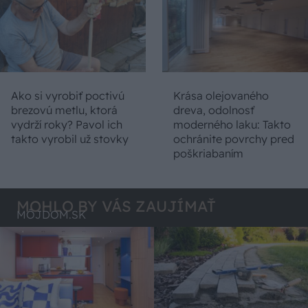
Ako si vyrobiť poctivú
Krása olejovaného
brezovú metlu, ktorá
dreva, odolnosť
vydrží roky? Pavol ich
moderného laku: Takto
takto vyrobil už stovky
ochránite povrchy pred
poškriabaním
MOHLO BY VÁS ZAUJÍMAŤ
MÔJDOM.SK