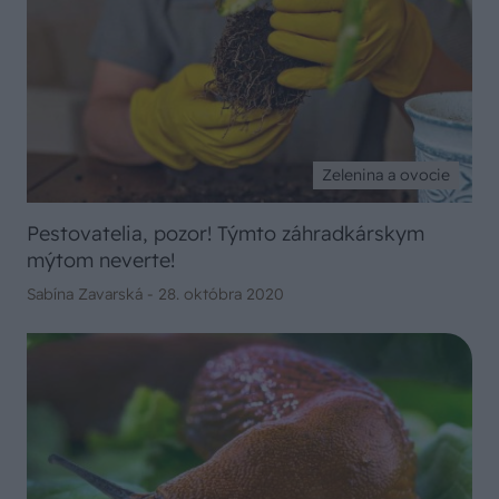
Zelenina a ovocie
Pestovatelia, pozor! Týmto záhradkárskym
mýtom neverte!
Sabína Zavarská -
28. októbra 2020