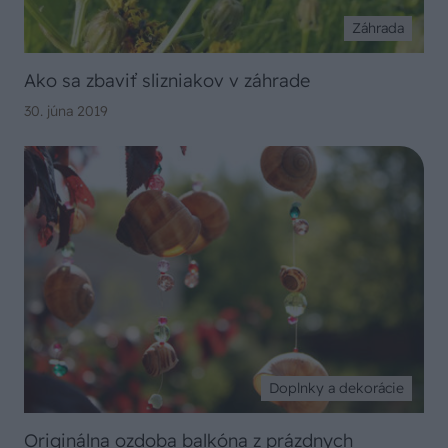
Záhrada
Ako sa zbaviť slizniakov v záhrade
30. júna 2019
Doplnky a dekorácie
Originálna ozdoba balkóna z prázdnych