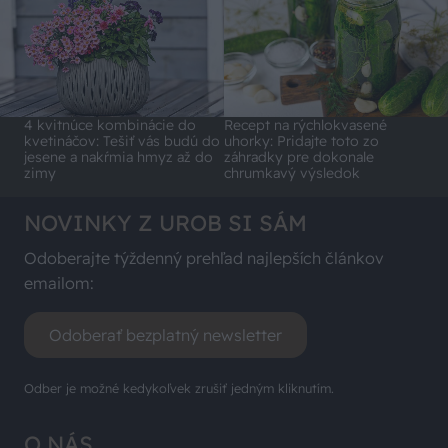
4 kvitnúce kombinácie do
Recept na rýchlokvasené
kvetináčov: Tešiť vás budú do
uhorky: Pridajte toto zo
jesene a nakŕmia hmyz až do
záhradky pre dokonale
zimy
chrumkavý výsledok
NOVINKY Z UROB SI SÁM
Odoberajte týždenný prehľad najlepších článkov
emailom:
Odoberať bezplatný newsletter
Odber je možné kedykoľvek zrušiť jedným kliknutím.
O NÁS