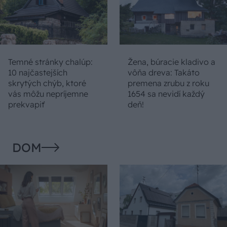
Temné stránky chalúp:
Žena, búracie kladivo a
10 najčastejších
vôňa dreva: Takáto
skrytých chýb, ktoré
premena zrubu z roku
vás môžu nepríjemne
1654 sa nevidí každý
prekvapiť
deň!
DOM