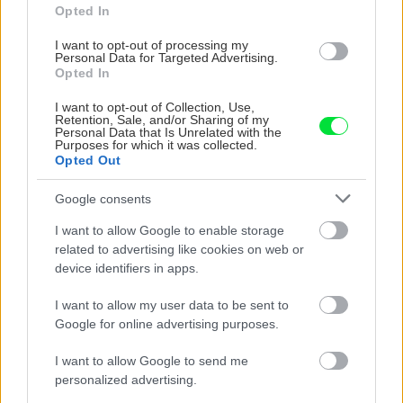
Opted In
I want to opt-out of processing my
Personal Data for Targeted Advertising.
Opted In
UROB SI SÁM 7-8/2026
I want to opt-out of Collection, Use,
Retention, Sale, and/or Sharing of my
Personal Data that Is Unrelated with the
Purposes for which it was collected.
Opted Out
KDE SA DISKUTUJE
Google consents
I want to allow Google to enable storage
Čakal som podrobný popis zloženia jednotlivých typov
related to advertising like cookies on web or
malty a ich použitie v slovenskom prostredí, no dostal
device identifiers in apps.
som len pár primitívnych rád o výbere vriec v
Viete, kedy použiť akú maltu? Spoznajte rozdiely, ktoré
stavebninách. Kde sa podel názov a zmysel časopisu
vám ušetria čas v stavebninách aj pri práci
I want to allow my user data to be sent to
"Urob si sám" ? To skutočne už nemáme na Slovensku
Ja som to riešil tieniacimi závesmi v interieri.Je to
Google for online advertising purposes.
"fachmanov"! Vypadá to tak že za pár rokov nám budú
pohoda.
stavať chaty a chalupy číňania a použijú BAMBUS !!!
Vnútorné žalúzie sú v 40-stupňových horúčavách pasca:
I want to allow Google to send me
Prečo z okna robia radiátor a ako to vyriešiť za pár eur?
personalized advertising.
Akurát ten problém doma riešime na oknách z južnej
strany. Pravdepodobne pôjdeme do vonkajšieho