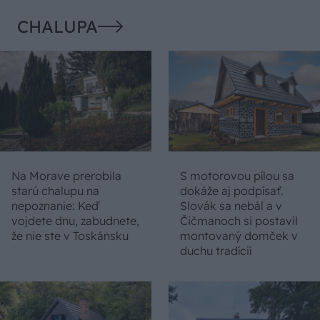
CHALUPA
Na Morave prerobila
S motorovou pílou sa
starú chalupu na
dokáže aj podpísať.
nepoznanie: Keď
Slovák sa nebál a v
vojdete dnu, zabudnete,
Čičmanoch si postavil
že nie ste v Toskánsku
montovaný domček v
duchu tradícií