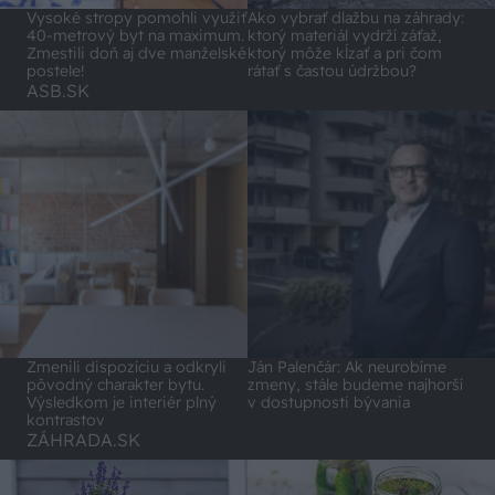
Vysoké stropy pomohli využiť
Ako vybrať dlažbu na záhrady:
40-metrový byt na maximum.
ktorý materiál vydrží záťaž,
Zmestili doň aj dve manželské
ktorý môže kĺzať a pri čom
postele!
rátať s častou údržbou?
ASB.SK
Zmenili dispozíciu a odkryli
Ján Palenčár: Ak neurobíme
pôvodný charakter bytu.
zmeny, stále budeme najhorší
Výsledkom je interiér plný
v dostupnosti bývania
kontrastov
ZÁHRADA.SK