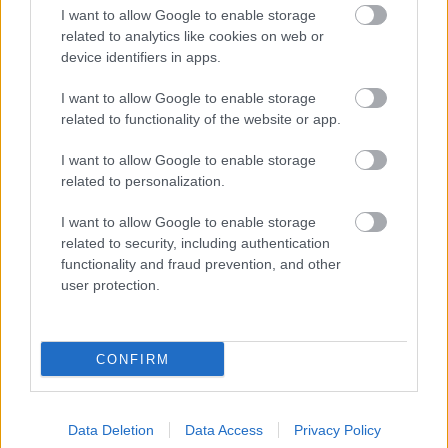
I want to allow Google to enable storage
tienenia na spôsob markízy 250x150cm. Čínsky
Vnútorné žalúzie sú v 40-stupňových horúčavách pasca:
predajcovia idú okolo 100 eur kus.
related to analytics like cookies on web or
Prečo z okna robia radiátor a ako to vyriešiť za pár eur?
Bros sprej necaka kym osa vypije moje pivo. Zaroven
device identifiers in apps.
nasmrdi cele hniezdo a neostane tam nic zive. Vasa
pasca naucinke moc efektivne. Skor pritiahne slimaky
Nekupujte drahé lapače: Vyrobte si za 5 minút domácu
I want to allow Google to enable storage
pascu na osy a sršne, ktorá ich nepustí von
related to functionality of the website or app.
Ten článok mal takú výpovednú hodnotu ako učivo pre
3 ročník základnej školy. To fakt? AI alebo nejaka kniha
I want to allow Google to enable storage
z VŠ? Dnešné rychlotvrdnuce malty - pevnosť 40 Mpa a
Viete, kedy použiť akú maltu? Spoznajte rozdiely, ktoré
related to personalization.
doba schnutia tak 15 minut , k tomu vodotesné s
vám ušetria čas v stavebninách aj pri práci
kryštálikou. A rozdiel - schnutie a zretie. Nič?
I want to allow Google to enable storage
related to security, including authentication
functionality and fraud prevention, and other
ZÁHRADA
user protection.
CONFIRM
Data Deletion
Data Access
Privacy Policy