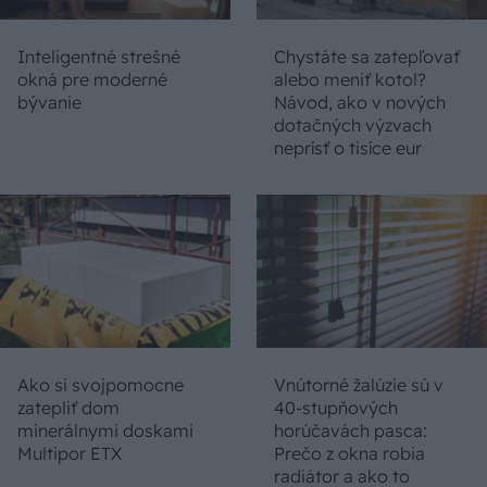
Inteligentné strešné
Chystáte sa zatepľovať
okná pre moderné
alebo meniť kotol?
bývanie
Návod, ako v nových
dotačných výzvach
neprísť o tisíce eur
Ako si svojpomocne
Vnútorné žalúzie sú v
zatepliť dom
40-stupňových
minerálnymi doskami
horúčavách pasca:
Multipor ETX
Prečo z okna robia
radiátor a ako to