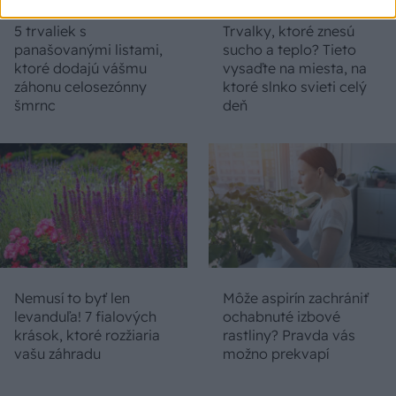
5 trvaliek s
Trvalky, ktoré znesú
panašovanými listami,
sucho a teplo? Tieto
ktoré dodajú vášmu
vysaďte na miesta, na
záhonu celosezónny
ktoré slnko svieti celý
šmrnc
deň
Nemusí to byť len
Môže aspirín zachrániť
levanduľa! 7 fialových
ochabnuté izbové
krások, ktoré rozžiaria
rastliny? Pravda vás
vašu záhradu
možno prekvapí