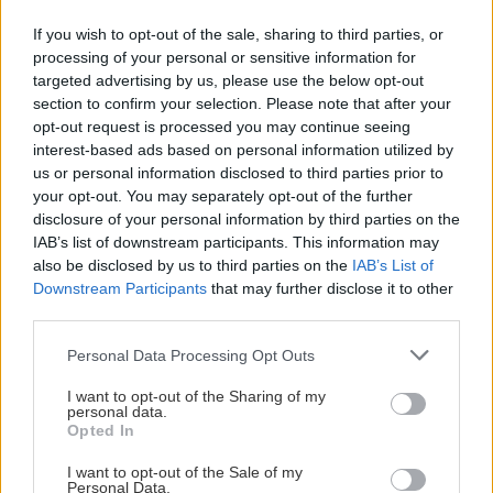
chyby
If you wish to opt-out of the sale, sharing to third parties, or
Viete, kedy použiť akú maltu? Spoznajte
processing of your personal or sensitive information for
rozdiely, ktoré vám ušetria čas v stavebninách
targeted advertising by us, please use the below opt-out
aj pri práci
section to confirm your selection. Please note that after your
opt-out request is processed you may continue seeing
interest-based ads based on personal information utilized by
Ako odstrániť peň zo záhrady? Zbavte sa ho
us or personal information disclosed to third parties prior to
pomocou 2 prísad, ktoré nájdete v kuchyni
your opt-out. You may separately opt-out of the further
disclosure of your personal information by third parties on the
IAB’s list of downstream participants. This information may
also be disclosed by us to third parties on the
IAB’s List of
NAŠE ČASOPISY
Downstream Participants
that may further disclose it to other
third parties.
Please note that this website/app uses one or more Google
Personal Data Processing Opt Outs
services and may gather and store information including but
not limited to your visit or usage behaviour. You may click to
I want to opt-out of the Sharing of my
personal data.
grant or deny consent to Google and its third-party tags to
Opted In
use your data for below specified purposes in below Google
consent section.
I want to opt-out of the Sale of my
Personal Data.