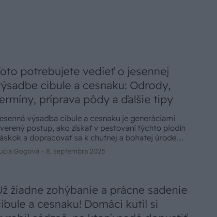
Toto potrebujete vedieť o jesennej
výsadbe cibule a cesnaku: Odrody,
termíny, príprava pôdy a ďalšie tipy
esenná výsadba cibule a cesnaku je generáciami
verený postup, ako získať v pestovaní týchto plodín
áskok a dopracovať sa k chutnej a bohatej úrode.
ejde to však úplne bez námahy. V čom sú výhody
ucia Gogová -
8. septembra 2025
esennej výsadby a aké zásady dodržať?
Už žiadne zohýbanie a prácne sadenie
cibule a cesnaku! Domáci kutil si