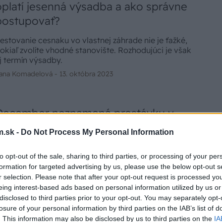
oplatí jesenná výsadba a ako správne
ome alebo byte. Stačí dodržať správny postup.
postupovať?
estovanie cesnaku vo vlastnej záhrade nie je ťažké,
okiaľ zvolíte vhodné stanovište. Rozhodujúci je však
j termín výsadby.
ana Komadelová -
13. októbra 2023
December neznamená prestávku v
záhrade! Akú zeleninu môžeme ešte
.sk -
Do Not Process My Personal Information
sadiť?
to opt-out of the sale, sharing to third parties, or processing of your per
o, že sú Vianoce predo dvermi, ešte neznamená, že
formation for targeted advertising by us, please use the below opt-out s
a musíme úplne vzdať záhradkárčenia. Za vhodných
r selection. Please note that after your opt-out request is processed y
odmienok môžeme aj v zime siať zeleninu a tešiť sa z
eing interest-based ads based on personal information utilized by us or
riebežnej úrody. Niektorí pestovatelia sadia celú
abína Zavarská -
10. decembra 2020
disclosed to third parties prior to your opt-out. You may separately opt-
imu do skleníkov s ohrievačom, ale niektoré druhy
losure of your personal information by third parties on the IAB’s list of
astlín môžeme bez väčších obáv vysievať priamo
. This information may also be disclosed by us to third parties on the
IA
on. Doma si zase bez problémov predpestujeme