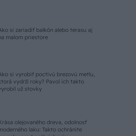
Ako si zariadiť balkón alebo terasu aj
na malom priestore
Ako si vyrobiť poctivú brezovú metlu,
ktorá vydrží roky? Pavol ich takto
vyrobil už stovky
Krása olejovaného dreva, odolnosť
moderného laku: Takto ochránite