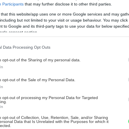
Participants
that may further disclose it to other third parties.
riesady alebo mikrošaláty.
Akú zeleninu ešte môžete vysadiť v
septembri?
 that this website/app uses one or more Google services and may gath
including but not limited to your visit or usage behaviour. You may click 
oci je tento mesiac najmä mesiacom zberu úrody,
 to Google and its third-party tags to use your data for below specifi
šte stále môžeme niektoré druhy zeleniny aj sadiť.
ogle consent section.
iete aké?
abína Zavarská -
24. septembra 2019
l Data Processing Opt Outs
o opt-out of the Sharing of my personal data.
In
o opt-out of the Sale of my Personal Data.
In
to opt-out of processing my Personal Data for Targeted
ing.
In
o opt-out of Collection, Use, Retention, Sale, and/or Sharing
ersonal Data that Is Unrelated with the Purposes for which it
lected.