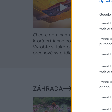
Opted 
Google 
I want t
web or d
Chcete dominantu interiéru,
Preč
I want t
ktorá pritiahne pohľady?
potr
purpose
Vyrobte si takéto masívne
a ak
orechové svietidlo
I want 
I want t
web or d
I want t
ZÁHRADA
or app.
I want t
Trvalky, ktor
I want t