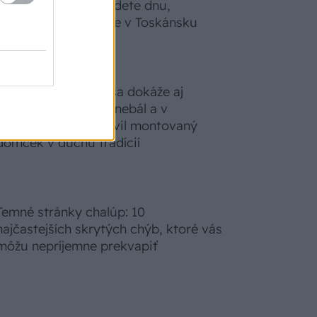
nepoznanie: Keď vojdete dnu,
zabudnete, že nie ste v Toskánsku
S motorovou pílou sa dokáže aj
podpísať. Slovák sa nebál a v
Čičmanoch si postavil montovaný
domček v duchu tradícií
Temné stránky chalúp: 10
najčastejších skrytých chýb, ktoré vás
môžu nepríjemne prekvapiť