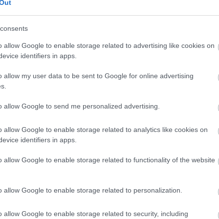
Out
consents
o allow Google to enable storage related to advertising like cookies on
evice identifiers in apps.
o klasická izolácia
Poznáte Šittov rez? Uro
o allow my user data to be sent to Google for online advertising
ubia v mrazoch zlyháva
ho na marhuliach v júni 
s.
o to vyriešiť raz a navždy
budúci rok vám kvety
nezničia jarné mrazy
to allow Google to send me personalized advertising.
o allow Google to enable storage related to analytics like cookies on
evice identifiers in apps.
o allow Google to enable storage related to functionality of the website
CHALUPA
o allow Google to enable storage related to personalization.
é znesú sucho a teplo?
o allow Google to enable storage related to security, including