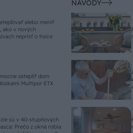
NÁVODY
atepľovať alebo meniť
, ako v nových
vach neprísť o tisíce
omocne zatepliť dom
doskami Multipor ETX
úzie sú v 40-stupňových
asca: Prečo z okna robia