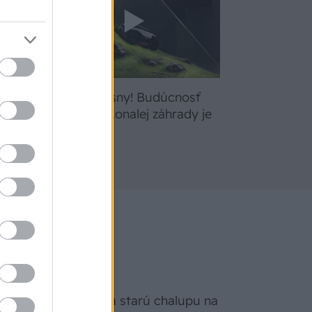
bte
Žite svoje sny! Budúcnosť
a
údržby dokonalej záhrady je
tu
Na Morave prerobila starú chalupu na