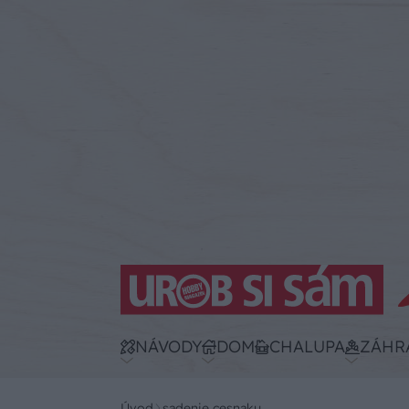
NÁVODY
DOM
CHALUPA
ZÁHR
Úvod
sadenie cesnaku