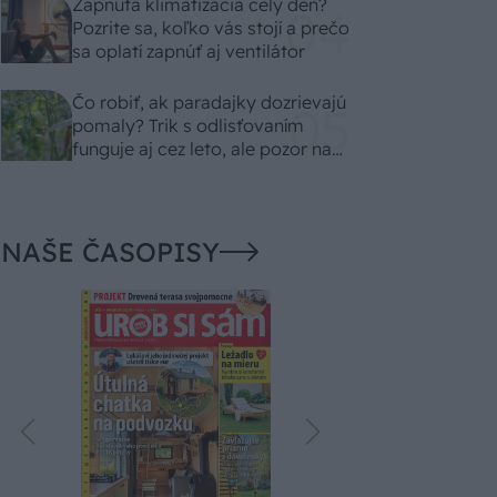
Zapnutá klimatizácia celý deň?
Pozrite sa, koľko vás stojí a prečo
sa oplatí zapnúť aj ventilátor
Čo robiť, ak paradajky dozrievajú
pomaly? Trik s odlisťovaním
funguje aj cez leto, ale pozor na
chyby
NAŠE ČASOPISY