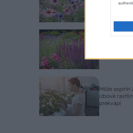
Tieto vysaďte
authenti
slnko svieti c
Nemusí to byť
fialových krá
záhradu
Môže aspirín
izbové rastli
prekvapí