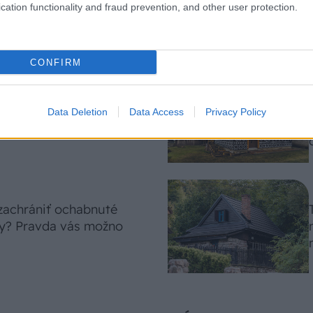
 na miesta, na ktoré
cation functionality and fraud prevention, and other user protection.
elý deň
CONFIRM
 len levanduľa! 7
Data Deletion
Data Access
Privacy Policy
sok, ktoré rozžiaria vašu
 zachrániť ochabnuté
ny? Pravda vás možno