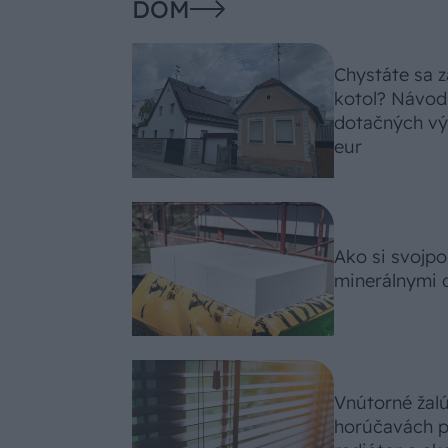
DOM
Chystáte sa z
kotol? Návod
dotačných výz
eur
Ako si svojp
minerálnymi 
Vnútorné žal
horúčavách p