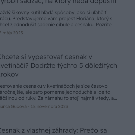
vyrobil sádzač, na ktorý nedá dopustiť
aždý šikovný kutil hľadá spôsoby, ako si uľahčiť
rácu. Predstavujeme vám projekt Floriána, ktorý si
hcel zjednodušiť sadenie cibule a cesnaku. Pozrite
a, ako si vyrobil efektívny sádzač, ktorý eliminuje
7. mája 2025
otrebu zohýbania a zrýchli celý proces sadenia.
Chcete si vypestovať cesnak v
kvetináči? Dodržte týchto 5 dôležitých
krokov
estovanie cesnaku v kvetináčoch je síce časovo
áročnejšie, ale zato pomerne jednoduché a ide to
äčšinou od ruky. Za námahu to stojí najmä vtedy, ak
te s výsadbou cesnaku na záhrade čakali príliš dlho a
ianca Gubová -
13. novembra 2023
ôda je už zamrznutá, alebo ak na pestovanie vonku
ôbec nemáte priestor. Našťastie sa všetky druhy
esnaku ľahko pestujú. Cesnak vám v kvetináči
orastie ako vnútri, tak aj vonku, takže ho môžete
Cesnak z vlastnej záhrady: Prečo sa
estovať po celý rok, bez ohľadu na to, či žijete v