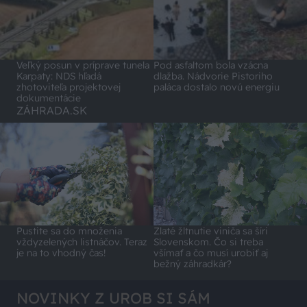
Veľký posun v príprave tunela
Pod asfaltom bola vzácna
Karpaty: NDS hľadá
dlažba. Nádvorie Pistoriho
zhotoviteľa projektovej
paláca dostalo novú energiu
dokumentácie
ZÁHRADA.SK
Pustite sa do množenia
Zlaté žltnutie viniča sa šíri
vždyzelených listnáčov. Teraz
Slovenskom. Čo si treba
je na to vhodný čas!
všímať a čo musí urobiť aj
bežný záhradkár?
NOVINKY Z UROB SI SÁM