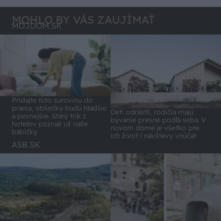
MOHLO BY VÁS ZAUJÍMAŤ
MÔJDOM.SK
Pridajte túto surovinu do
prania, obliečky budú hladšie
Deti odrástli, rodičia majú
a pevnejšie. Starý trik z
bývanie presne podľa seba. V
hotelov poznali už naše
novom dome je všetko pre
babičky
ich život i návštevy vnúčat
ASB.SK