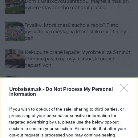
Dom s ukážkovou záhradou: Majitelia mali pri
výbere stavebného materiálu jasno
Trvalky, ktoré znesú sucho a teplo? Tieto
vysaďte na miesta, na ktoré slnko svieti celý
deň
Nekupujte drahé lapače: Vyrobte si za 5 minút
domácu pascu na osy a sršne, ktorá ich
nepustí von
Zapnutá klimatizácia celý deň? Pozrite sa,
koľko vás stojí a prečo sa oplatí zapnúť aj
Urobsisám.sk -
Do Not Process My Personal
ventilátor
Information
Čo robiť, ak paradajky dozrievajú pomaly? Trik
If you wish to opt-out of the sale, sharing to third parties, or
s odlisťovaním funguje aj cez leto, ale pozor na
processing of your personal or sensitive information for
chyby
targeted advertising by us, please use the below opt-out
section to confirm your selection. Please note that after your
opt-out request is processed you may continue seeing