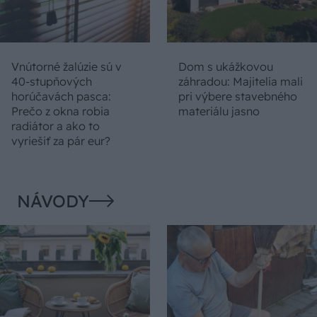
Vnútorné žalúzie sú v
Dom s ukážkovou
40-stupňových
záhradou: Majitelia mali
horúčavách pasca:
pri výbere stavebného
Prečo z okna robia
materiálu jasno
radiátor a ako to
vyriešiť za pár eur?
NÁVODY