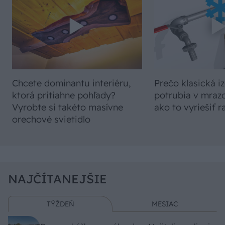
Chcete dominantu interiéru,
Prečo klasická iz
ktorá pritiahne pohľady?
potrubia v mrazo
Vyrobte si takéto masívne
ako to vyriešiť r
orechové svietidlo
NAJČÍTANEJŠIE
TÝŽDEŇ
MESIAC