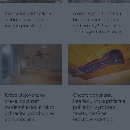
Ako si zariadiť balkón
Ako si vyrobiť poctivú
alebo terasu aj na
brezovú metlu, ktorá
malom priestore
vydrží roky? Pavol ich
takto vyrobil už stovky
Krása olejovaného
Chcete dominantu
dreva, odolnosť
interiéru, ktorá pritiahne
moderného laku: Takto
pohľady? Vyrobte si
ochránite povrchy pred
takéto masívne
poškriabaním
orechové svietidlo