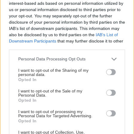
interest-based ads based on personal information utilized by
NAŠE ČASOPISY
us or personal information disclosed to third parties prior to
your opt-out. You may separately opt-out of the further
disclosure of your personal information by third parties on the
IAB’s list of downstream participants. This information may
also be disclosed by us to third parties on the
IAB’s List of
Downstream Participants
that may further disclose it to other
third parties.
Please note that this website/app uses one or more Google
Personal Data Processing Opt Outs
services and may gather and store information including but
not limited to your visit or usage behaviour. You may click to
I want to opt-out of the Sharing of my
personal data.
grant or deny consent to Google and its third-party tags to
Opted In
use your data for below specified purposes in below Google
consent section.
I want to opt-out of the Sale of my
UROB SI SÁM 7-8/2026
Personal Data.
Opted In
I want to opt-out of processing my
Personal Data for Targeted Advertising.
Opted In
KDE SA DISKUTUJE
I want to opt-out of Collection, Use,