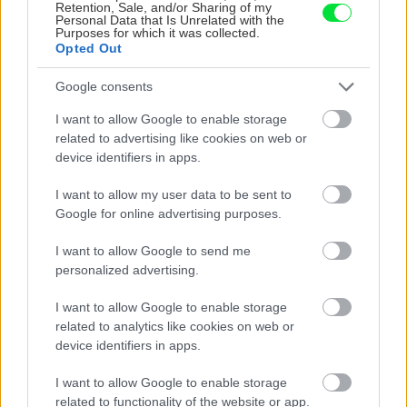
Retention, Sale, and/or Sharing of my
Personal Data that Is Unrelated with the
Bros sprej necaka kym osa vypije moje pivo. Zaroven
Purposes for which it was collected.
nasmrdi cele hniezdo a neostane tam nic zive. Vasa
Opted Out
pasca naucinke moc efektivne. Skor pritiahne slimaky
Nekupujte drahé lapače: Vyrobte si za 5 minút domácu
pascu na osy a sršne, ktorá ich nepustí von
Google consents
Ten článok mal takú výpovednú hodnotu ako učivo pre
3 ročník základnej školy. To fakt? AI alebo nejaka kniha
I want to allow Google to enable storage
z VŠ? Dnešné rychlotvrdnuce malty - pevnosť 40 Mpa a
Viete, kedy použiť akú maltu? Spoznajte rozdiely, ktoré
related to advertising like cookies on web or
doba schnutia tak 15 minut , k tomu vodotesné s
vám ušetria čas v stavebninách aj pri práci
device identifiers in apps.
Žiadne čapovanie alebo zadlabávanie, všetko len na
kryštálikou. A rozdiel - schnutie a zretie. Nič?
čínske skrutky. Alternatíva slovenskej IKEI - čo sa týka
I want to allow my user data to be sent to
pevnosti. Autor si nedal veľa námahy s remeselným
Záhradné ležadlá v obchodoch sú predražené. Toto si
Google for online advertising purposes.
spracovaním, škoda. No lepšie než ten odpad z DTD
vyrobíte pod 140 eur a je oveľa pohodlnejšie!
predávaný v Kauflande alebo Lídli.
V sobotnej relácii pre záhradkárov , 11.7.2026 na stanici
I want to allow Google to send me
Regina-východ , predseda Slovenského zväzu
personalized advertising.
záhradkárov pán Jakubech tvrdil, že to, že vlky sú
Nenechajte stromy divoko zarásť! Júlový rez, ktorý
neproduktívne , nie je pravda. Aj vlky je možné použiť
rozhodne o úrode
I want to allow Google to enable storage
pri formovaní koruny a budú rodiť.
Šikovné,akurát to nie je Jokl ale L-ko.
related to analytics like cookies on web or
Jednoduché zapichovanie oporných kolíkov na
device identifiers in apps.
paradajky: Lukáš vyrobil šikovný prípravok zo starej rúry
I want to allow Google to enable storage
related to functionality of the website or app.