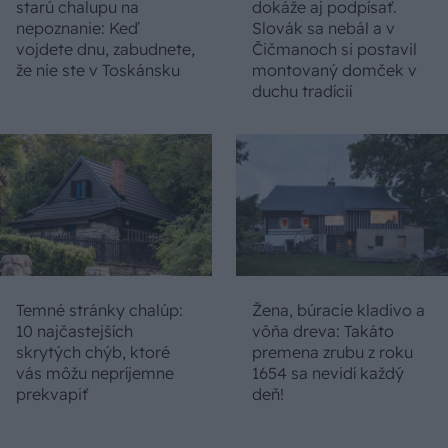
starú chalupu na
dokáže aj podpísať.
nepoznanie: Keď
Slovák sa nebál a v
vojdete dnu, zabudnete,
Čičmanoch si postavil
že nie ste v Toskánsku
montovaný domček v
duchu tradícií
Temné stránky chalúp:
Žena, búracie kladivo a
10 najčastejších
vôňa dreva: Takáto
skrytých chýb, ktoré
premena zrubu z roku
vás môžu nepríjemne
1654 sa nevidí každý
prekvapiť
deň!