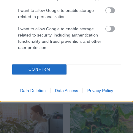
ZÁHRADA
I want to allow Google to enable storage
related to personalization.
I want to allow Google to enable storage
related to security, including authentication
functionality and fraud prevention, and other
user protection.
Trvalky, ktoré znesú
Nemusí to byť len
CONFIRM
sucho a teplo? Tieto
levanduľa! 7 fialových
vysaďte na miesta, na
krások, ktoré rozžiaria
ktoré slnko svieti celý
vašu záhradu
Data Deletion
Data Access
Privacy Policy
deň