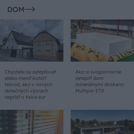
DOM
Chystáte sa zatepľovať
Ako si svojpomocne
alebo meniť kotol?
zatepliť dom
Návod, ako v nových
minerálnymi doskami
dotačných výzvach
Multipor ETX
neprísť o tisíce eur