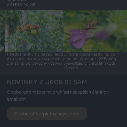
ZÁHRADA.SK
Hnedožlté škvrny na rajčinách:
Chrústa pozná každý, no čo
Ako spoznať obávanú pleseň a
jeho menší príbuzný? Biológ
čím sa líši od poruchy výživy?
vysvetľuje, či chrústik škodí
záhrade
NOVINKY Z UROB SI SÁM
Odoberajte týždenný prehľad najlepších článkov
emailom:
Odoberať bezplatný newsletter