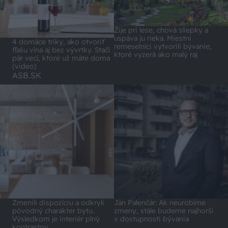
Žije pri lese, chová sliepky a
uspáva ju rieka. Miestni
4 domáce triky, ako otvoriť
remeselníci vytvorili bývanie,
fľašu vína aj bez vývrtky. Stačí
ktoré vyzerá ako malý raj
pár vecí, ktoré už máte doma
(video)
ASB.SK
Zmenili dispozíciu a odkryli
Ján Palenčár: Ak neurobíme
pôvodný charakter bytu.
zmeny, stále budeme najhorší
Výsledkom je interiér plný
v dostupnosti bývania
kontrastov