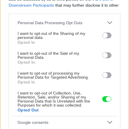
Downstream Participants
that may further disclose it to other
third parties.
CHALUPA
Please note that this website/app uses one or more Google
Personal Data Processing Opt Outs
services and may gather and store information including but
not limited to your visit or usage behaviour. You may click to
I want to opt-out of the Sharing of my
personal data.
grant or deny consent to Google and its third-party tags to
Opted In
use your data for below specified purposes in below Google
consent section.
I want to opt-out of the Sale of my
Personal Data.
Opted In
I want to opt-out of processing my
Personal Data for Targeted Advertising.
Opted In
Na Morave prerobila
S motorovou pílou sa
starú chalupu na
dokáže aj podpísať.
I want to opt-out of Collection, Use,
nepoznanie: Keď
Slovák sa nebál a v
Retention, Sale, and/or Sharing of my
vojdete dnu, zabudnete,
Čičmanoch si postavil
Personal Data that Is Unrelated with the
Purposes for which it was collected.
že nie ste v Toskánsku
montovaný domček v
Opted Out
duchu tradícií
Google consents