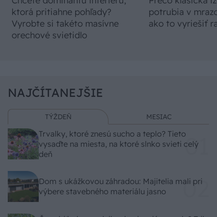
Chcete dominantu interiéru,
Prečo klasická iz
ktorá pritiahne pohľady?
potrubia v mrazo
Vyrobte si takéto masívne
ako to vyriešiť r
orechové svietidlo
NAJČÍTANEJŠIE
TÝŽDEŇ
MESIAC
Trvalky, ktoré znesú sucho a teplo? Tieto
vysaďte na miesta, na ktoré slnko svieti celý
deň
Dom s ukážkovou záhradou: Majitelia mali pri
výbere stavebného materiálu jasno