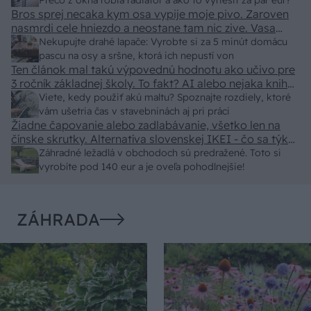
predajcovia idú okolo 100 eur kus.
Prečo z okna robia radiátor a ako to vyriešiť za pár eur?
Bros sprej necaka kym osa vypije moje pivo. Zaroven
nasmrdi cele hniezdo a neostane tam nic zive. Vasa
pasca naucinke moc efektivne. Skor pritiahne slimaky
Nekupujte drahé lapače: Vyrobte si za 5 minút domácu
pascu na osy a sršne, ktorá ich nepustí von
Ten článok mal takú výpovednú hodnotu ako učivo pre
3 ročník základnej školy. To fakt? AI alebo nejaka kniha
z VŠ? Dnešné rychlotvrdnuce malty - pevnosť 40 Mpa a
Viete, kedy použiť akú maltu? Spoznajte rozdiely, ktoré
doba schnutia tak 15 minut , k tomu vodotesné s
vám ušetria čas v stavebninách aj pri práci
Žiadne čapovanie alebo zadlabávanie, všetko len na
kryštálikou. A rozdiel - schnutie a zretie. Nič?
čínske skrutky. Alternatíva slovenskej IKEI - čo sa týka
pevnosti. Autor si nedal veľa námahy s remeselným
Záhradné ležadlá v obchodoch sú predražené. Toto si
spracovaním, škoda. No lepšie než ten odpad z DTD
vyrobíte pod 140 eur a je oveľa pohodlnejšie!
predávaný v Kauflande alebo Lídli.
ZÁHRADA