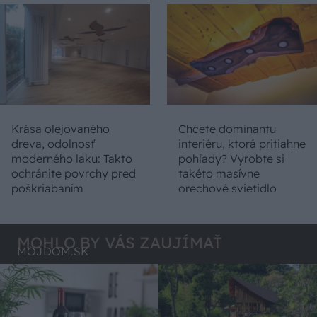
Krása olejovaného
Chcete dominantu
dreva, odolnosť
interiéru, ktorá pritiahne
moderného laku: Takto
pohľady? Vyrobte si
ochránite povrchy pred
takéto masívne
poškriabaním
orechové svietidlo
MOHLO BY VÁS ZAUJÍMAŤ
MÔJDOM.SK