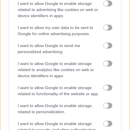
I want to allow Google to enable storage
related to advertising like cookies on web or
device identifiers in apps.
I want to allow my user data to be sent to
Google for online advertising purposes.
I want to allow Google to send me
Temné stránky chalúp:
Žena, búracie kladivo a
personalized advertising.
10 najčastejších
vôňa dreva: Takáto
skrytých chýb, ktoré
premena zrubu z roku
I want to allow Google to enable storage
vás môžu nepríjemne
1654 sa nevidí každý
related to analytics like cookies on web or
prekvapiť
deň!
device identifiers in apps.
I want to allow Google to enable storage
related to functionality of the website or app.
DOM
I want to allow Google to enable storage
related to personalization.
I want to allow Google to enable storage
related to security, including authentication