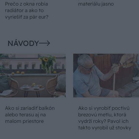
Prečo z okna robia
materiálu jasno
radiátor a ako to
vyriešiť za pár eur?
NÁVODY
Ako si zariadiť balkón
Ako si vyrobiť poctivú
alebo terasu aj na
brezovú metlu, ktorá
malom priestore
vydrží roky? Pavol ich
takto vyrobil už stovky