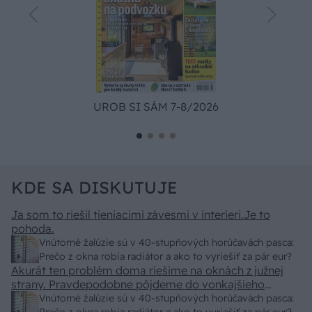
UROB SI SÁM 7-8/2026
KDE SA DISKUTUJE
Ja som to riešil tieniacimi závesmi v interieri.Je to
pohoda.
Vnútorné žalúzie sú v 40-stupňových horúčavách pasca:
Prečo z okna robia radiátor a ako to vyriešiť za pár eur?
Akurát ten problém doma riešime na oknách z južnej
strany. Pravdepodobne pôjdeme do vonkajšieho
tienenia na spôsob markízy 250x150cm. Čínsky
Vnútorné žalúzie sú v 40-stupňových horúčavách pasca: