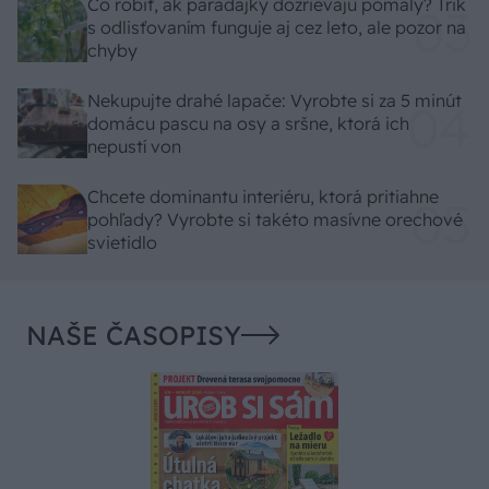
Čo robiť, ak paradajky dozrievajú pomaly? Trik
s odlisťovaním funguje aj cez leto, ale pozor na
chyby
Nekupujte drahé lapače: Vyrobte si za 5 minút
domácu pascu na osy a sršne, ktorá ich
nepustí von
Chcete dominantu interiéru, ktorá pritiahne
pohľady? Vyrobte si takéto masívne orechové
svietidlo
NAŠE ČASOPISY