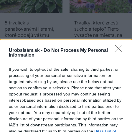
5 trvaliek s
Trvalky, ktoré znesú
panašovanými listami,
sucho a teplo? Tieto
ktoré dodajú vášmu
vysaďte na miesta, na
záhonu celosezónny
ktoré slnko svieti celý
šmrnc
deň
Urobsisám.sk -
Do Not Process My Personal
Information
If you wish to opt-out of the sale, sharing to third parties, or
processing of your personal or sensitive information for
targeted advertising by us, please use the below opt-out
section to confirm your selection. Please note that after your
opt-out request is processed you may continue seeing
interest-based ads based on personal information utilized by
us or personal information disclosed to third parties prior to
Nemusí to byť len
Môže aspirín zachrániť
your opt-out. You may separately opt-out of the further
levanduľa! 7 fialových
ochabnuté izbové
disclosure of your personal information by third parties on the
krások, ktoré rozžiaria
rastliny? Pravda vás
IAB’s list of downstream participants. This information may
vašu záhradu
možno prekvapí
also be disclosed by us to third parties on the
IAB’s List of