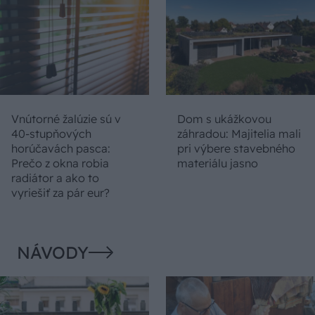
Vnútorné žalúzie sú v
Dom s ukážkovou
40-stupňových
záhradou: Majitelia mali
horúčavách pasca:
pri výbere stavebného
Prečo z okna robia
materiálu jasno
radiátor a ako to
vyriešiť za pár eur?
NÁVODY