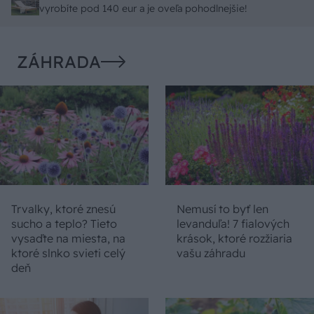
spracovaním, škoda. No lepšie než ten odpad z DTD
vyrobíte pod 140 eur a je oveľa pohodlnejšie!
predávaný v Kauflande alebo Lídli.
ZÁHRADA
Trvalky, ktoré znesú
Nemusí to byť len
sucho a teplo? Tieto
levanduľa! 7 fialových
vysaďte na miesta, na
krások, ktoré rozžiaria
ktoré slnko svieti celý
vašu záhradu
deň