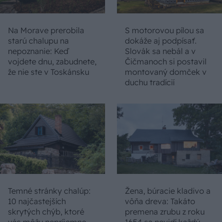
Na Morave prerobila
S motorovou pílou sa
starú chalupu na
dokáže aj podpísať.
nepoznanie: Keď
Slovák sa nebál a v
vojdete dnu, zabudnete,
Čičmanoch si postavil
že nie ste v Toskánsku
montovaný domček v
duchu tradícií
Temné stránky chalúp:
Žena, búracie kladivo a
10 najčastejších
vôňa dreva: Takáto
skrytých chýb, ktoré
premena zrubu z roku
vás môžu nepríjemne
1654 sa nevidí každý