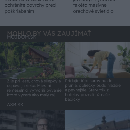
ochránite povrchy pred
takéto masívne
poškriabaním
orechové svietidlo
MOHLO BY VÁS ZAUJÍMAŤ
MÔJDOM.SK
Pridajte túto surovinu do
Žije pri lese, chová sliepky a
prania, obliečky budú hladšie
uspáva ju rieka. Miestni
a pevnejšie. Starý trik z
remeselníci vytvorili bývanie,
hotelov poznali už naše
ktoré vyzerá ako malý raj
babičky
ASB.SK