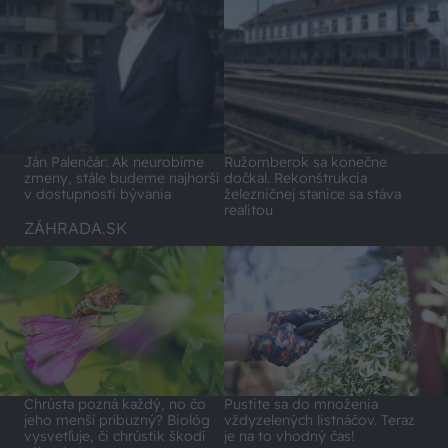
Ján Palenčár: Ak neurobíme
Ružomberok sa konečne
zmeny, stále budeme najhorší
dočkal. Rekonštrukcia
v dostupnosti bývania
železničnej stanice sa stáva
realitou
ZÁHRADA.SK
Chrústa pozná každý, no čo
Pustite sa do množenia
jeho menší príbuzný? Biológ
vždyzelených listnáčov. Teraz
vysvetľuje, či chrústik škodí
je na to vhodný čas!