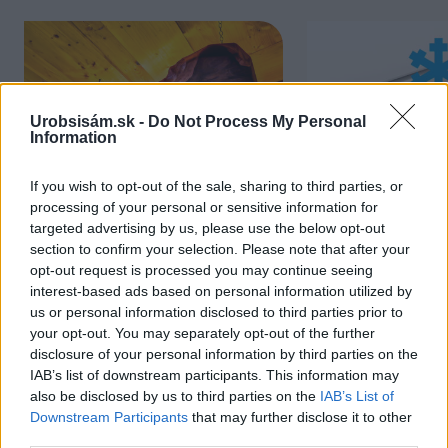
Urobsisám.sk -
Do Not Process My Personal
Information
If you wish to opt-out of the sale, sharing to third parties, or
processing of your personal or sensitive information for
Chcete dominantu interiéru,
Prečo klasická iz
targeted advertising by us, please use the below opt-out
ktorá pritiahne pohľady?
potrubia v mrazo
section to confirm your selection. Please note that after your
Vyrobte si takéto masívne
ako to vyriešiť r
opt-out request is processed you may continue seeing
orechové svietidlo
interest-based ads based on personal information utilized by
us or personal information disclosed to third parties prior to
your opt-out. You may separately opt-out of the further
disclosure of your personal information by third parties on the
IAB’s list of downstream participants. This information may
also be disclosed by us to third parties on the
IAB’s List of
NAJČÍTANEJŠIE
Downstream Participants
that may further disclose it to other
third parties.