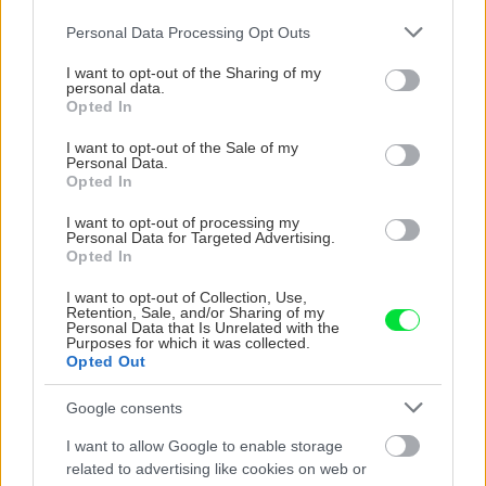
TÝŽDEŇ
MESIAC
Please note that this website/app uses one or more Google
Personal Data Processing Opt Outs
Trvalky, ktoré znesú sucho a teplo? Tieto
services and may gather and store information including but
vysaďte na miesta, na ktoré slnko svieti celý
not limited to your visit or usage behaviour. You may click to
I want to opt-out of the Sharing of my
personal data.
deň
grant or deny consent to Google and its third-party tags to
Opted In
use your data for below specified purposes in below Google
consent section.
I want to opt-out of the Sale of my
Dom s ukážkovou záhradou: Majitelia mali pri
Personal Data.
výbere stavebného materiálu jasno
Opted In
I want to opt-out of processing my
Personal Data for Targeted Advertising.
Nekupujte drahé lapače: Vyrobte si za 5 minút
Opted In
domácu pascu na osy a sršne, ktorá ich
nepustí von
I want to opt-out of Collection, Use,
Retention, Sale, and/or Sharing of my
Personal Data that Is Unrelated with the
Čo robiť, ak paradajky dozrievajú pomaly? Trik
Purposes for which it was collected.
s odlisťovaním funguje aj cez leto, ale pozor na
Opted Out
chyby
Google consents
Chcete dominantu interiéru, ktorá pritiahne
I want to allow Google to enable storage
pohľady? Vyrobte si takéto masívne orechové
related to advertising like cookies on web or
svietidlo