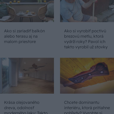
Ako si zariadiť balkón
Ako si vyrobiť poctivú
alebo terasu aj na
brezovú metlu, ktorá
malom priestore
vydrží roky? Pavol ich
takto vyrobil už stovky
Krása olejovaného
Chcete dominantu
dreva, odolnosť
interiéru, ktorá pritiahne
moderného laku: Takto
pohľady? Vyrobte si