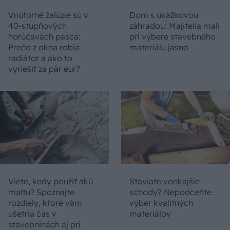
Vnútorné žalúzie sú v
Dom s ukážkovou
40-stupňových
záhradou: Majitelia mali
horúčavách pasca:
pri výbere stavebného
Prečo z okna robia
materiálu jasno
radiátor a ako to
vyriešiť za pár eur?
Viete, kedy použiť akú
Staviate vonkajšie
maltu? Spoznajte
schody? Nepodceňte
rozdiely, ktoré vám
výber kvalitných
ušetria čas v
materiálov
stavebninách aj pri