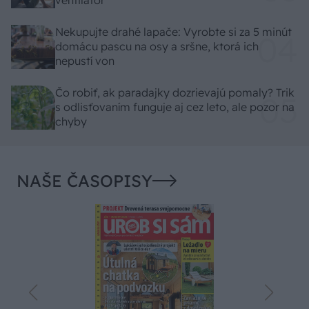
ventilátor
Nekupujte drahé lapače: Vyrobte si za 5 minút
domácu pascu na osy a sršne, ktorá ich
nepustí von
Čo robiť, ak paradajky dozrievajú pomaly? Trik
s odlisťovaním funguje aj cez leto, ale pozor na
chyby
NAŠE ČASOPISY