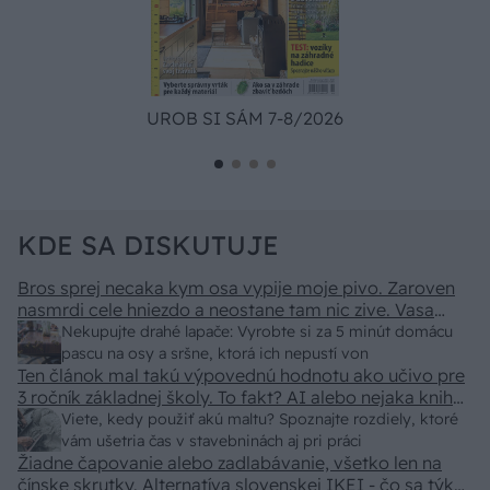
UROB SI SÁM 7-8/2026
KDE SA DISKUTUJE
Bros sprej necaka kym osa vypije moje pivo. Zaroven
nasmrdi cele hniezdo a neostane tam nic zive. Vasa
pasca naucinke moc efektivne. Skor pritiahne slimaky
Nekupujte drahé lapače: Vyrobte si za 5 minút domácu
pascu na osy a sršne, ktorá ich nepustí von
Ten článok mal takú výpovednú hodnotu ako učivo pre
3 ročník základnej školy. To fakt? AI alebo nejaka kniha
z VŠ? Dnešné rychlotvrdnuce malty - pevnosť 40 Mpa a
Viete, kedy použiť akú maltu? Spoznajte rozdiely, ktoré
doba schnutia tak 15 minut , k tomu vodotesné s
vám ušetria čas v stavebninách aj pri práci
Žiadne čapovanie alebo zadlabávanie, všetko len na
kryštálikou. A rozdiel - schnutie a zretie. Nič?
čínske skrutky. Alternatíva slovenskej IKEI - čo sa týka