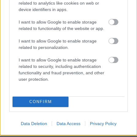
related to analytics like cookies on web or
device identifiers in apps.
I want to allow Google to enable storage
related to functionality of the website or app.
Temné stránky chalúp:
Žena, búracie kladivo a
10 najčastejších
vôňa dreva: Takáto
I want to allow Google to enable storage
skrytých chýb, ktoré
premena zrubu z roku
related to personalization.
vás môžu nepríjemne
1654 sa nevidí každý
prekvapiť
deň!
I want to allow Google to enable storage
related to security, including authentication
functionality and fraud prevention, and other
user protection.
DOM
CONFIRM
Data Deletion
Data Access
Privacy Policy