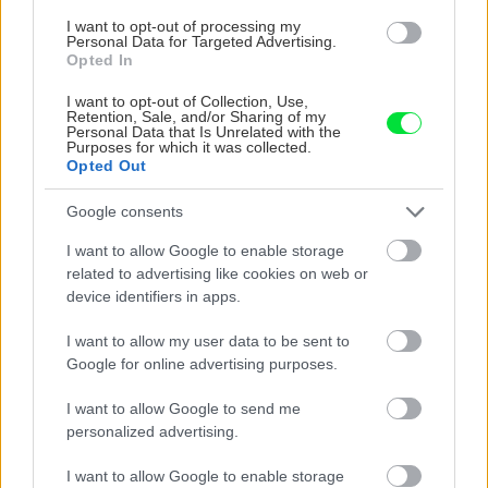
CHALUPA
I want to opt-out of processing my
Personal Data for Targeted Advertising.
Opted In
I want to opt-out of Collection, Use,
Retention, Sale, and/or Sharing of my
Personal Data that Is Unrelated with the
Purposes for which it was collected.
Opted Out
Google consents
Na Morave prerobila
S motorovou pílou sa
I want to allow Google to enable storage
starú chalupu na
dokáže aj podpísať.
related to advertising like cookies on web or
nepoznanie: Keď
Slovák sa nebál a v
device identifiers in apps.
vojdete dnu, zabudnete,
Čičmanoch si postavil
že nie ste v Toskánsku
montovaný domček v
I want to allow my user data to be sent to
duchu tradícií
Google for online advertising purposes.
I want to allow Google to send me
personalized advertising.
I want to allow Google to enable storage