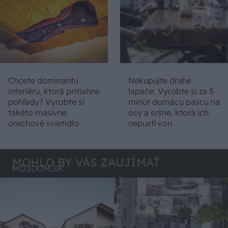
Chcete dominantu
Nekupujte drahé
interiéru, ktorá pritiahne
lapače: Vyrobte si za 5
pohľady? Vyrobte si
minút domácu pascu na
takéto masívne
osy a sršne, ktorá ich
orechové svietidlo
nepustí von
MOHLO BY VÁS ZAUJÍMAŤ
MÔJDOM.SK