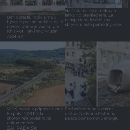
Na šírku má len 5 metrov a
ľahko ho prehliadnete. Za
Deti odrástli, rodičia majú
nenápadnou fasádou sa
bývanie presne podľa seba. V
skrýva miesto perfektný relax
novom dome je všetko pre
ich život i návštevy vnúčat
ASB.SK
Veľký posun v príprave tunela
Pod asfaltom bola vzácna
Karpaty: NDS hľadá
dlažba. Nádvorie Pistoriho
zhotoviteľa projektovej
paláca dostalo novú energiu
dokumentácie
ZÁHRADA.SK