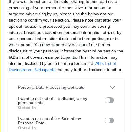
If you wish to opt-out of the sale, sharing to third parties, or
Trvalky, ktoré znesú
Nemusí to byť len
processing of your personal or sensitive information for
sucho a teplo? Tieto
levanduľa! 7 fialových
targeted advertising by us, please use the below opt-out
vysaďte na miesta, na
krások, ktoré rozžiaria
section to confirm your selection. Please note that after your
ktoré slnko svieti celý
vašu záhradu
opt-out request is processed you may continue seeing
deň
interest-based ads based on personal information utilized by
us or personal information disclosed to third parties prior to
your opt-out. You may separately opt-out of the further
disclosure of your personal information by third parties on the
IAB’s list of downstream participants. This information may
also be disclosed by us to third parties on the
IAB’s List of
Downstream Participants
that may further disclose it to other
third parties.
Please note that this website/app uses one or more Google
Personal Data Processing Opt Outs
Môže aspirín zachrániť
Júlový reštart uhoriek
services and may gather and store information including but
ochabnuté izbové
nakladačiek: Ako ich
not limited to your visit or usage behaviour. You may click to
I want to opt-out of the Sharing of my
personal data.
rastliny? Pravda vás
podporiť k druhej vlne
grant or deny consent to Google and its third-party tags to
Opted In
možno prekvapí
kvitnutia?
use your data for below specified purposes in below Google
consent section.
I want to opt-out of the Sale of my
Personal Data.
Opted In