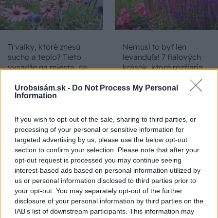
Trvalky, ktoré znesú
Nemusí to byť len
sucho a teplo? Tieto
levanduľa! 7 fialových
vysaďte na miesta, na
krások, ktoré rozžiaria
ktoré slnko svieti celý
vašu záhradu
deň
Urobsisám.sk -
Do Not Process My Personal
Information
If you wish to opt-out of the sale, sharing to third parties, or
processing of your personal or sensitive information for
targeted advertising by us, please use the below opt-out
section to confirm your selection. Please note that after your
opt-out request is processed you may continue seeing
interest-based ads based on personal information utilized by
us or personal information disclosed to third parties prior to
your opt-out. You may separately opt-out of the further
Môže aspirín zachrániť
Júlový reštart uhoriek
disclosure of your personal information by third parties on the
ochabnuté izbové
nakladačiek: Ako ich
IAB’s list of downstream participants. This information may
rastliny? Pravda vás
podporiť k druhej vlne