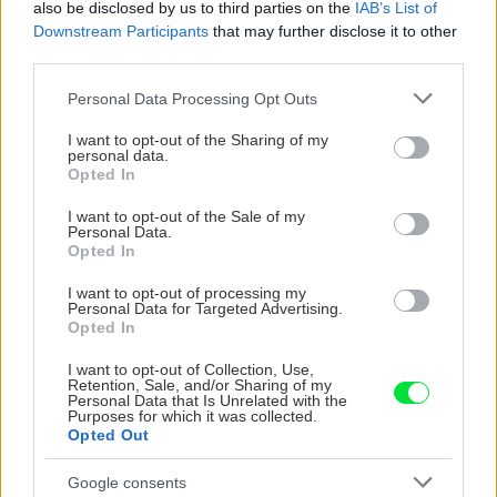
also be disclosed by us to third parties on the
IAB’s List of
možno prekvapí
kvitnutia?
Downstream Participants
that may further disclose it to other
third parties.
Please note that this website/app uses one or more Google
Personal Data Processing Opt Outs
CHALUPA
services and may gather and store information including but
not limited to your visit or usage behaviour. You may click to
I want to opt-out of the Sharing of my
personal data.
grant or deny consent to Google and its third-party tags to
Opted In
use your data for below specified purposes in below Google
consent section.
I want to opt-out of the Sale of my
Personal Data.
Opted In
I want to opt-out of processing my
Personal Data for Targeted Advertising.
Opted In
Na Morave prerobila
S motorovou pílou sa
starú chalupu na
dokáže aj podpísať.
I want to opt-out of Collection, Use,
Retention, Sale, and/or Sharing of my
nepoznanie: Keď
Slovák sa nebál a v
Personal Data that Is Unrelated with the
vojdete dnu, zabudnete,
Čičmanoch si postavil
Purposes for which it was collected.
že nie ste v Toskánsku
montovaný domček v
Opted Out
duchu tradícií
Google consents