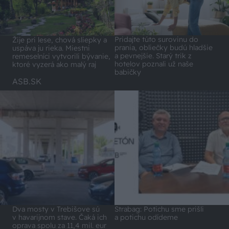
Pridajte túto surovinu do
Žije pri lese, chová sliepky a
prania, obliečky budú hladšie
uspáva ju rieka. Miestni
a pevnejšie. Starý trik z
remeselníci vytvorili bývanie,
hotelov poznali už naše
ktoré vyzerá ako malý raj
babičky
ASB.SK
Dva mosty v Trebišove sú
Strabag: Potichu sme prišli
v havarijnom stave. Čaká ich
a potichu odídeme
oprava spolu za 11,4 mil. eur