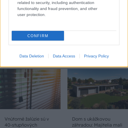
related to security, including authentication
functionality and fraud prevention, and other
user protection.
Chystáte sa zatepľovať
Ako si svojpomocne
CONFIRM
alebo meniť kotol?
zatepliť dom
Návod, ako v nových
minerálnymi doskami
dotačných výzvach
Multipor ETX
neprísť o tisíce eur
Data Deletion
Data Access
Privacy Policy
Vnútorné žalúzie sú v
Dom s ukážkovou
40-stupňových
záhradou: Majitelia mali