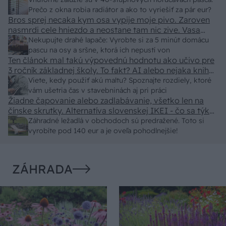
predajcovia idú okolo 100 eur kus.
Prečo z okna robia radiátor a ako to vyriešiť za pár eur?
Bros sprej necaka kym osa vypije moje pivo. Zaroven
nasmrdi cele hniezdo a neostane tam nic zive. Vasa
pasca naucinke moc efektivne. Skor pritiahne slimaky
Nekupujte drahé lapače: Vyrobte si za 5 minút domácu
pascu na osy a sršne, ktorá ich nepustí von
Ten článok mal takú výpovednú hodnotu ako učivo pre
3 ročník základnej školy. To fakt? AI alebo nejaka kniha
z VŠ? Dnešné rychlotvrdnuce malty - pevnosť 40 Mpa a
Viete, kedy použiť akú maltu? Spoznajte rozdiely, ktoré
doba schnutia tak 15 minut , k tomu vodotesné s
vám ušetria čas v stavebninách aj pri práci
Žiadne čapovanie alebo zadlabávanie, všetko len na
kryštálikou. A rozdiel - schnutie a zretie. Nič?
čínske skrutky. Alternatíva slovenskej IKEI - čo sa týka
pevnosti. Autor si nedal veľa námahy s remeselným
Záhradné ležadlá v obchodoch sú predražené. Toto si
spracovaním, škoda. No lepšie než ten odpad z DTD
vyrobíte pod 140 eur a je oveľa pohodlnejšie!
predávaný v Kauflande alebo Lídli.
ZÁHRADA