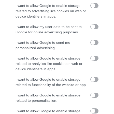
I want to allow Google to enable storage
related to advertising like cookies on web or
device identifiers in apps.
I want to allow my user data to be sent to
Google for online advertising purposes.
I want to allow Google to send me
Temné stránky chalúp:
Žena, búracie kladivo a
personalized advertising.
10 najčastejších
vôňa dreva: Takáto
skrytých chýb, ktoré
premena zrubu z roku
I want to allow Google to enable storage
vás môžu nepríjemne
1654 sa nevidí každý
related to analytics like cookies on web or
prekvapiť
deň!
device identifiers in apps.
I want to allow Google to enable storage
related to functionality of the website or app.
DOM
I want to allow Google to enable storage
related to personalization.
I want to allow Google to enable storage