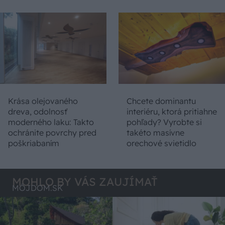
Krása olejovaného
Chcete dominantu
dreva, odolnosť
interiéru, ktorá pritiahne
moderného laku: Takto
pohľady? Vyrobte si
ochránite povrchy pred
takéto masívne
poškriabaním
orechové svietidlo
MOHLO BY VÁS ZAUJÍMAŤ
MÔJDOM.SK