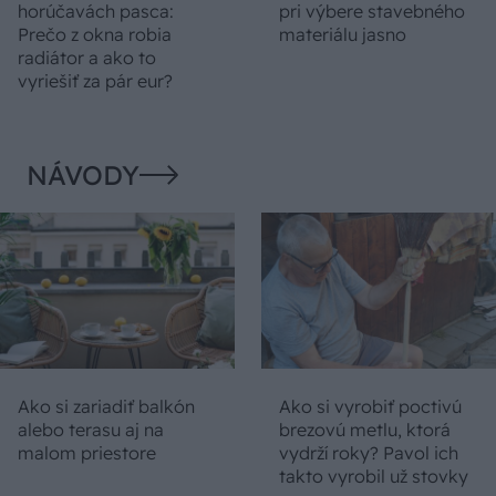
horúčavách pasca:
pri výbere stavebného
Prečo z okna robia
materiálu jasno
radiátor a ako to
vyriešiť za pár eur?
NÁVODY
Ako si zariadiť balkón
Ako si vyrobiť poctivú
alebo terasu aj na
brezovú metlu, ktorá
malom priestore
vydrží roky? Pavol ich
takto vyrobil už stovky