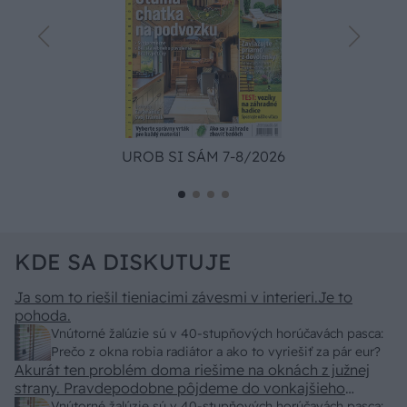
UROB SI SÁM 7-8/2026
KDE SA DISKUTUJE
Ja som to riešil tieniacimi závesmi v interieri.Je to
pohoda.
Vnútorné žalúzie sú v 40-stupňových horúčavách pasca:
Prečo z okna robia radiátor a ako to vyriešiť za pár eur?
Akurát ten problém doma riešime na oknách z južnej
strany. Pravdepodobne pôjdeme do vonkajšieho
tienenia na spôsob markízy 250x150cm. Čínsky
Vnútorné žalúzie sú v 40-stupňových horúčavách pasca: