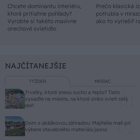
Chcete dominantu interiéru,
Prečo klasická iz
ktorá pritiahne pohľady?
potrubia v mrazo
Vyrobte si takéto masívne
ako to vyriešiť r
orechové svietidlo
NAJČÍTANEJŠIE
TÝŽDEŇ
MESIAC
Trvalky, ktoré znesú sucho a teplo? Tieto
vysaďte na miesta, na ktoré slnko svieti celý
deň
Dom s ukážkovou záhradou: Majitelia mali pri
výbere stavebného materiálu jasno