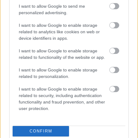
I want to allow Google to send me
personalized advertising.
I want to allow Google to enable storage
related to analytics like cookies on web or
device identifiers in apps.
I want to allow Google to enable storage
5 trvaliek s
Trvalky, ktoré znesú
related to functionality of the website or app.
panašovanými listami,
sucho a teplo? Tieto
I want to allow Google to enable storage
ktoré dodajú vášmu
vysaďte na miesta, na
related to personalization.
záhonu celosezónny
ktoré slnko svieti celý
šmrnc
deň
I want to allow Google to enable storage
related to security, including authentication
functionality and fraud prevention, and other
user protection.
CONFIRM