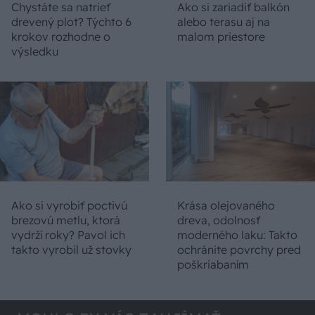
Chystáte sa natrieť
Ako si zariadiť balkón
drevený plot? Týchto 6
alebo terasu aj na
krokov rozhodne o
malom priestore
výsledku
Ako si vyrobiť poctivú
Krása olejovaného
brezovú metlu, ktorá
dreva, odolnosť
vydrží roky? Pavol ich
moderného laku: Takto
takto vyrobil už stovky
ochránite povrchy pred
poškriabaním