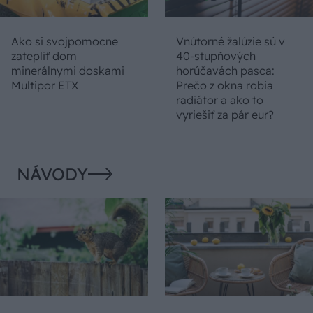
Ako si svojpomocne
Vnútorné žalúzie sú v
zatepliť dom
40-stupňových
minerálnymi doskami
horúčavách pasca:
Multipor ETX
Prečo z okna robia
radiátor a ako to
vyriešiť za pár eur?
NÁVODY