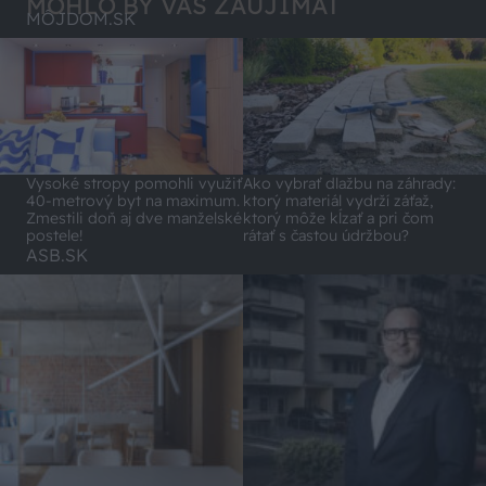
MOHLO BY VÁS ZAUJÍMAŤ
MÔJDOM.SK
Vysoké stropy pomohli využiť
Ako vybrať dlažbu na záhrady:
40-metrový byt na maximum.
ktorý materiál vydrží záťaž,
Zmestili doň aj dve manželské
ktorý môže kĺzať a pri čom
postele!
rátať s častou údržbou?
ASB.SK