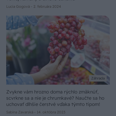
Lucia Gogová -
2. februára 2024
Záhrada
Zvykne vám hrozno doma rýchlo zmäknúť,
scvrkne sa a nie je chrumkavé? Naučte sa ho
uchovať dlhšie čerstvé vďaka týmto tipom!
Sabína Zavarská -
14. októbra 2023