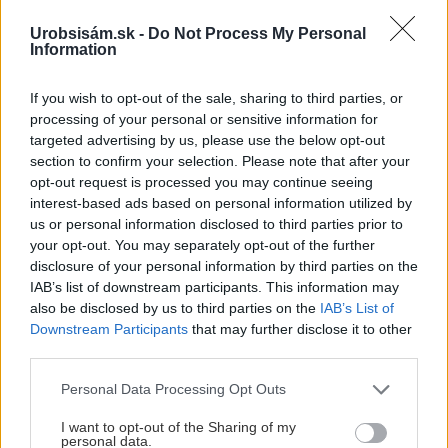
Urobsisám.sk -
Do Not Process My Personal
Information
If you wish to opt-out of the sale, sharing to third parties, or
processing of your personal or sensitive information for
targeted advertising by us, please use the below opt-out
section to confirm your selection. Please note that after your
opt-out request is processed you may continue seeing
interest-based ads based on personal information utilized by
us or personal information disclosed to third parties prior to
your opt-out. You may separately opt-out of the further
UROB SI SÁM 7-8/2026
disclosure of your personal information by third parties on the
IAB’s list of downstream participants. This information may
also be disclosed by us to third parties on the
IAB’s List of
Downstream Participants
that may further disclose it to other
third parties.
KDE SA DISKUTUJE
Please note that this website/app uses one or more Google
Personal Data Processing Opt Outs
services and may gather and store information including but
Čakal som podrobný popis zloženia jednotlivých typov
not limited to your visit or usage behaviour. You may click to
I want to opt-out of the Sharing of my
malty a ich použitie v slovenskom prostredí, no dostal
personal data.
grant or deny consent to Google and its third-party tags to