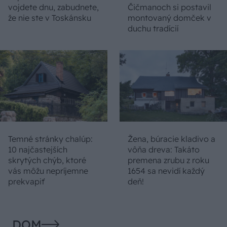
vojdete dnu, zabudnete,
Čičmanoch si postavil
že nie ste v Toskánsku
montovaný domček v
duchu tradícií
Temné stránky chalúp:
Žena, búracie kladivo a
10 najčastejších
vôňa dreva: Takáto
skrytých chýb, ktoré
premena zrubu z roku
vás môžu nepríjemne
1654 sa nevidí každý
prekvapiť
deň!
DOM