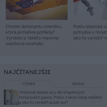
Chcete dominantu interiéru,
Prečo klasická iz
ktorá pritiahne pohľady?
potrubia v mrazo
Vyrobte si takéto masívne
ako to vyriešiť r
orechové svietidlo
NAJČÍTANEJŠIE
TÝŽDEŇ
MESIAC
Vnútorné žalúzie sú v 40-stupňových
horúčavách pasca: Prečo z okna robia radiátor
a ako to vyriešiť za pár eur?