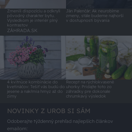
Zmenili dispozíciu a odkryli
Ján Palenčár: Ak neurobíme
pôvodný charakter bytu.
zmeny, stále budeme najhorší
Výsledkom je interiér plný
v dostupnosti bývania
kontrastov
ZÁHRADA.SK
4 kvitnúce kombinácie do
Recept na rýchlokvasené
kvetináčov: Tešiť vás budú do
uhorky: Pridajte toto zo
jesene a nakŕmia hmyz až do
záhradky pre dokonale
zimy
chrumkavý výsledok
NOVINKY Z UROB SI SÁM
Odoberajte týždenný prehľad najlepších článkov
emailom: