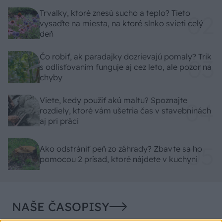
Trvalky, ktoré znesú sucho a teplo? Tieto
vysaďte na miesta, na ktoré slnko svieti celý
deň
Čo robiť, ak paradajky dozrievajú pomaly? Trik
s odlisťovaním funguje aj cez leto, ale pozor na
chyby
Viete, kedy použiť akú maltu? Spoznajte
rozdiely, ktoré vám ušetria čas v stavebninách
aj pri práci
Ako odstrániť peň zo záhrady? Zbavte sa ho
pomocou 2 prísad, ktoré nájdete v kuchyni
NAŠE ČASOPISY