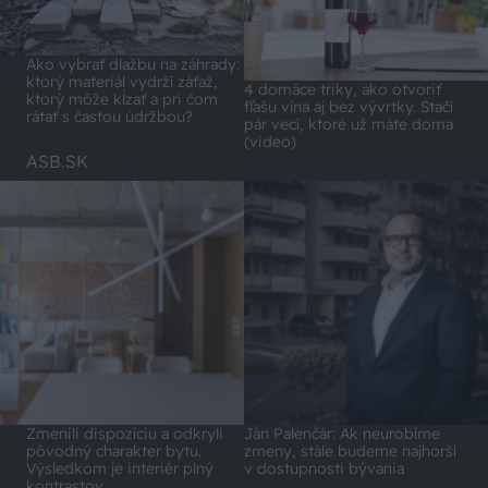
Ako vybrať dlažbu na záhrady:
ktorý materiál vydrží záťaž,
4 domáce triky, ako otvoriť
ktorý môže kĺzať a pri čom
fľašu vína aj bez vývrtky. Stačí
rátať s častou údržbou?
pár vecí, ktoré už máte doma
(video)
ASB.SK
Zmenili dispozíciu a odkryli
Ján Palenčár: Ak neurobíme
pôvodný charakter bytu.
zmeny, stále budeme najhorší
Výsledkom je interiér plný
v dostupnosti bývania
kontrastov