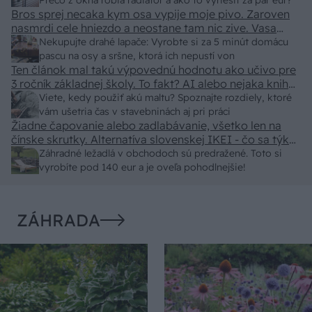
predajcovia idú okolo 100 eur kus.
Prečo z okna robia radiátor a ako to vyriešiť za pár eur?
Bros sprej necaka kym osa vypije moje pivo. Zaroven
nasmrdi cele hniezdo a neostane tam nic zive. Vasa
pasca naucinke moc efektivne. Skor pritiahne slimaky
Nekupujte drahé lapače: Vyrobte si za 5 minút domácu
pascu na osy a sršne, ktorá ich nepustí von
Ten článok mal takú výpovednú hodnotu ako učivo pre
3 ročník základnej školy. To fakt? AI alebo nejaka kniha
z VŠ? Dnešné rychlotvrdnuce malty - pevnosť 40 Mpa a
Viete, kedy použiť akú maltu? Spoznajte rozdiely, ktoré
doba schnutia tak 15 minut , k tomu vodotesné s
vám ušetria čas v stavebninách aj pri práci
Žiadne čapovanie alebo zadlabávanie, všetko len na
kryštálikou. A rozdiel - schnutie a zretie. Nič?
čínske skrutky. Alternatíva slovenskej IKEI - čo sa týka
pevnosti. Autor si nedal veľa námahy s remeselným
Záhradné ležadlá v obchodoch sú predražené. Toto si
spracovaním, škoda. No lepšie než ten odpad z DTD
vyrobíte pod 140 eur a je oveľa pohodlnejšie!
predávaný v Kauflande alebo Lídli.
ZÁHRADA