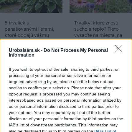
5 trvaliek s
Trvalky, ktoré znesú
panašovanými listami,
sucho a teplo? Tieto
ktoré dodajú vášmu
vysaďte na miesta, na
záhonu celosezónny
ktoré slnko svieti celý
šmrnc
deň
Urobsisám.sk -
Do Not Process My Personal
Information
If you wish to opt-out of the sale, sharing to third parties, or
processing of your personal or sensitive information for
targeted advertising by us, please use the below opt-out
section to confirm your selection. Please note that after your
opt-out request is processed you may continue seeing
interest-based ads based on personal information utilized by
us or personal information disclosed to third parties prior to
Nemusí to byť len
Môže aspirín zachrániť
your opt-out. You may separately opt-out of the further
levanduľa! 7 fialových
ochabnuté izbové
disclosure of your personal information by third parties on the
krások, ktoré rozžiaria
rastliny? Pravda vás
IAB’s list of downstream participants. This information may
vašu záhradu
možno prekvapí
also be disclosed by us to third parties on the
IAB’s List of