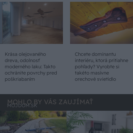
Krása olejovaného
Chcete dominantu
dreva, odolnosť
interiéru, ktorá pritiahne
moderného laku: Takto
pohľady? Vyrobte si
ochránite povrchy pred
takéto masívne
poškriabaním
orechové svietidlo
MOHLO BY VÁS ZAUJÍMAŤ
MÔJDOM.SK