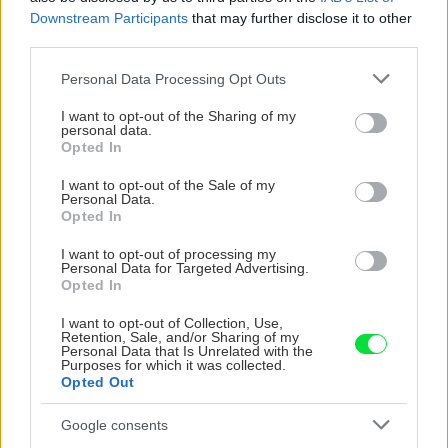
Downstream Participants
that may further disclose it to other
third parties.
CHALUPA
Please note that this website/app uses one or more Google
Personal Data Processing Opt Outs
services and may gather and store information including but
not limited to your visit or usage behaviour. You may click to
I want to opt-out of the Sharing of my
personal data.
grant or deny consent to Google and its third-party tags to
Opted In
use your data for below specified purposes in below Google
consent section.
I want to opt-out of the Sale of my
Personal Data.
Opted In
I want to opt-out of processing my
Personal Data for Targeted Advertising.
Opted In
Na Morave prerobila
S motorovou pílou sa
starú chalupu na
dokáže aj podpísať.
I want to opt-out of Collection, Use,
nepoznanie: Keď
Slovák sa nebál a v
Retention, Sale, and/or Sharing of my
vojdete dnu, zabudnete,
Čičmanoch si postavil
Personal Data that Is Unrelated with the
Purposes for which it was collected.
že nie ste v Toskánsku
montovaný domček v
Opted Out
duchu tradícií
Google consents