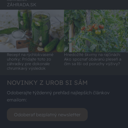
ZÁHRADA.SK
Recept na rýchlokvasené
Hnedožlté škvrny na rajčinách:
uhorky: Pridajte toto zo
Ako spoznať obávanú pleseň a
záhradky pre dokonale
čím sa líši od poruchy výživy?
chrumkavý výsledok
NOVINKY Z UROB SI SÁM
Odoberajte týždenný prehľad najlepších článkov
emailom:
Odoberať bezplatný newsletter