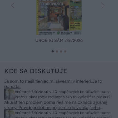
UROB SI SÁM 7-8/2026
KDE SA DISKUTUJE
Ja som to riešil tieniacimi závesmi v interieri.Je to
pohoda.
Vnútorné žalúzie sú v 40-stupňových horúčavách pasca:
Prečo z okna robia radiátor a ako to vyriešiť za pár eur?
Akurát ten problém doma riešime na oknách z južnej
strany. Pravdepodobne pôjdeme do vonkajšieho
tienenia na spôsob markízy 250x150cm. Čínsky
Vnútorné žalúzie sú v 40-stupňových horúčavách pasca: