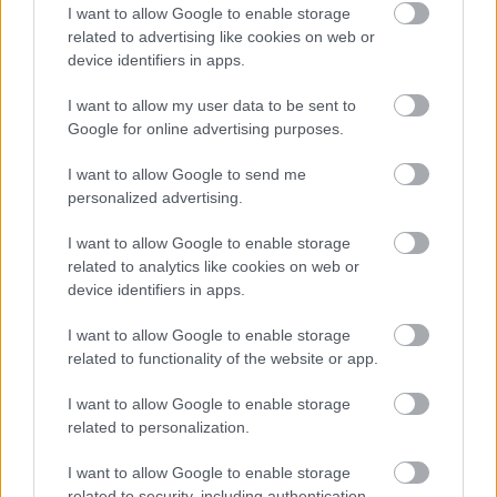
I want to allow Google to enable storage
related to advertising like cookies on web or
device identifiers in apps.
I want to allow my user data to be sent to
Google for online advertising purposes.
I want to allow Google to send me
Temné stránky chalúp:
Žena, búracie kladivo a
personalized advertising.
10 najčastejších
vôňa dreva: Takáto
skrytých chýb, ktoré
premena zrubu z roku
I want to allow Google to enable storage
vás môžu nepríjemne
1654 sa nevidí každý
related to analytics like cookies on web or
prekvapiť
deň!
device identifiers in apps.
I want to allow Google to enable storage
related to functionality of the website or app.
DOM
I want to allow Google to enable storage
related to personalization.
I want to allow Google to enable storage
related to security, including authentication