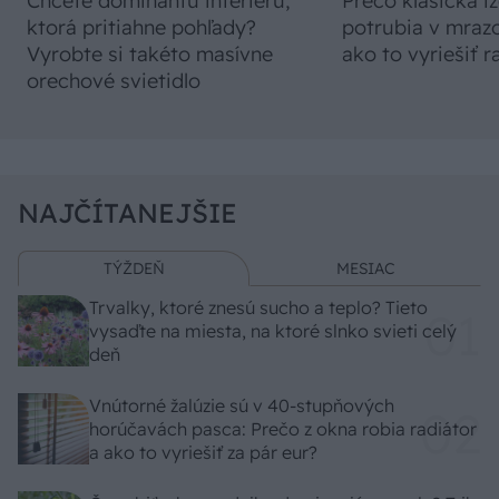
Chcete dominantu interiéru,
Prečo klasická iz
ktorá pritiahne pohľady?
potrubia v mrazo
Vyrobte si takéto masívne
ako to vyriešiť r
orechové svietidlo
NAJČÍTANEJŠIE
TÝŽDEŇ
MESIAC
Trvalky, ktoré znesú sucho a teplo? Tieto
vysaďte na miesta, na ktoré slnko svieti celý
deň
Vnútorné žalúzie sú v 40-stupňových
horúčavách pasca: Prečo z okna robia radiátor
a ako to vyriešiť za pár eur?