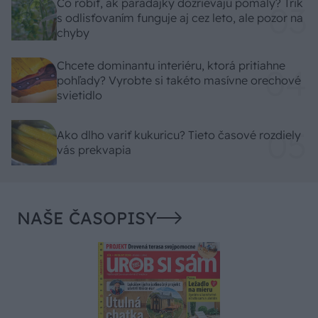
Čo robiť, ak paradajky dozrievajú pomaly? Trik
s odlisťovaním funguje aj cez leto, ale pozor na
chyby
Chcete dominantu interiéru, ktorá pritiahne
pohľady? Vyrobte si takéto masívne orechové
svietidlo
Ako dlho variť kukuricu? Tieto časové rozdiely
vás prekvapia
NAŠE ČASOPISY