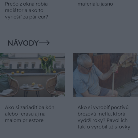
Prečo z okna robia
materiálu jasno
radiátor a ako to
vyriešiť za pár eur?
NÁVODY
Ako si zariadiť balkón
Ako si vyrobiť poctivú
alebo terasu aj na
brezovú metlu, ktorá
malom priestore
vydrží roky? Pavol ich
takto vyrobil už stovky