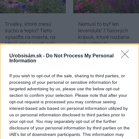
Trvalky, ktoré znesú
Nemusí to byť len
sucho a teplo? Tieto
levanduľa! 7 fialových
vysaďte na miesta, na
krások, ktoré rozžiaria
ktoré slnko svieti celý
vašu záhradu
deň
Urobsisám.sk -
Do Not Process My Personal
Information
If you wish to opt-out of the sale, sharing to third parties, or
processing of your personal or sensitive information for
targeted advertising by us, please use the below opt-out
section to confirm your selection. Please note that after your
opt-out request is processed you may continue seeing
interest-based ads based on personal information utilized by
us or personal information disclosed to third parties prior to
Môže aspirín zachrániť
Júlový reštart uhoriek
your opt-out. You may separately opt-out of the further
ochabnuté izbové
nakladačiek: Ako ich
disclosure of your personal information by third parties on the
rastliny? Pravda vás
podporiť k druhej vlne
IAB’s list of downstream participants. This information may
možno prekvapí
kvitnutia?