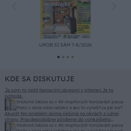
UROB SI SÁM 7-8/2026
KDE SA DISKUTUJE
Ja som to riešil tieniacimi závesmi v interieri.Je to
pohoda.
Vnútorné žalúzie sú v 40-stupňových horúčavách pasca:
Prečo z okna robia radiátor a ako to vyriešiť za pár eur?
Akurát ten problém doma riešime na oknách z južnej
strany. Pravdepodobne pôjdeme do vonkajšieho
tienenia na spôsob markízy 250x150cm. Čínsky
Vnútorné žalúzie sú v 40-stupňových horúčavách pasca: