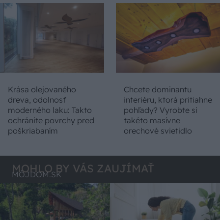
Krása olejovaného
Chcete dominantu
dreva, odolnosť
interiéru, ktorá pritiahne
moderného laku: Takto
pohľady? Vyrobte si
ochránite povrchy pred
takéto masívne
poškriabaním
orechové svietidlo
MOHLO BY VÁS ZAUJÍMAŤ
MÔJDOM.SK