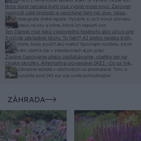
predajcovia idú okolo 100 eur kus.
Prečo z okna robia radiátor a ako to vyriešiť za pár eur?
Bros sprej necaka kym osa vypije moje pivo. Zaroven
nasmrdi cele hniezdo a neostane tam nic zive. Vasa
pasca naucinke moc efektivne. Skor pritiahne slimaky
Nekupujte drahé lapače: Vyrobte si za 5 minút domácu
pascu na osy a sršne, ktorá ich nepustí von
Ten článok mal takú výpovednú hodnotu ako učivo pre
3 ročník základnej školy. To fakt? AI alebo nejaka kniha
z VŠ? Dnešné rychlotvrdnuce malty - pevnosť 40 Mpa a
Viete, kedy použiť akú maltu? Spoznajte rozdiely, ktoré
doba schnutia tak 15 minut , k tomu vodotesné s
vám ušetria čas v stavebninách aj pri práci
Žiadne čapovanie alebo zadlabávanie, všetko len na
kryštálikou. A rozdiel - schnutie a zretie. Nič?
čínske skrutky. Alternatíva slovenskej IKEI - čo sa týka
pevnosti. Autor si nedal veľa námahy s remeselným
Záhradné ležadlá v obchodoch sú predražené. Toto si
spracovaním, škoda. No lepšie než ten odpad z DTD
vyrobíte pod 140 eur a je oveľa pohodlnejšie!
predávaný v Kauflande alebo Lídli.
ZÁHRADA