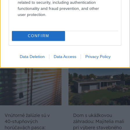
related to security, including authentication
functionality and fraud prevention, and other
user protection.
Chystáte sa zatepľovať
Ako si svojpomocne
alebo meniť kotol?
zatepliť dom
CONFIRM
Návod, ako v nových
minerálnymi doskami
dotačných výzvach
Multipor ETX
neprísť o tisíce eur
Data Deletion
Data Access
Privacy Policy
Vnútorné žalúzie sú v
Dom s ukážkovou
40-stupňových
záhradou: Majitelia mali
horúčavách pasca:
pri výbere stavebného