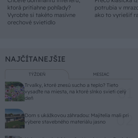
Chcete dominantu interiéru,
Prečo klasická iz
ktorá pritiahne pohľady?
potrubia v mrazo
Vyrobte si takéto masívne
ako to vyriešiť r
orechové svietidlo
NAJČÍTANEJŠIE
TÝŽDEŇ
MESIAC
Trvalky, ktoré znesú sucho a teplo? Tieto
vysaďte na miesta, na ktoré slnko svieti celý
deň
Dom s ukážkovou záhradou: Majitelia mali pri
výbere stavebného materiálu jasno