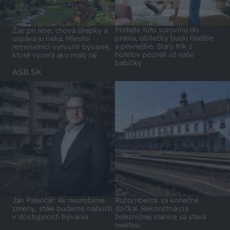
Pridajte túto surovinu do
Žije pri lese, chová sliepky a
prania, obliečky budú hladšie
uspáva ju rieka. Miestni
a pevnejšie. Starý trik z
remeselníci vytvorili bývanie,
hotelov poznali už naše
ktoré vyzerá ako malý raj
babičky
ASB.SK
Ján Palenčár: Ak neurobíme
Ružomberok sa konečne
zmeny, stále budeme najhorší
dočkal. Rekonštrukcia
v dostupnosti bývania
železničnej stanice sa stáva
realitou