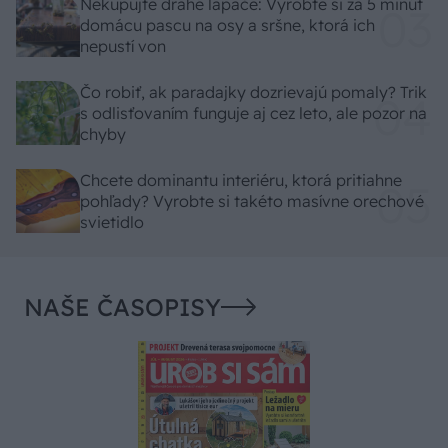
Nekupujte drahé lapače: Vyrobte si za 5 minút
domácu pascu na osy a sršne, ktorá ich
nepustí von
Čo robiť, ak paradajky dozrievajú pomaly? Trik
s odlisťovaním funguje aj cez leto, ale pozor na
chyby
Chcete dominantu interiéru, ktorá pritiahne
pohľady? Vyrobte si takéto masívne orechové
svietidlo
NAŠE ČASOPISY