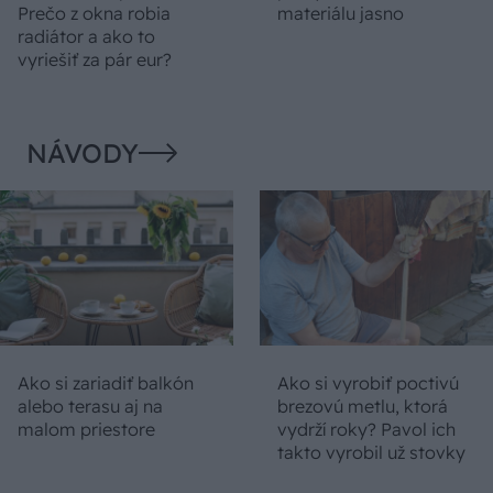
Prečo z okna robia
materiálu jasno
radiátor a ako to
vyriešiť za pár eur?
NÁVODY
Ako si zariadiť balkón
Ako si vyrobiť poctivú
alebo terasu aj na
brezovú metlu, ktorá
malom priestore
vydrží roky? Pavol ich
takto vyrobil už stovky