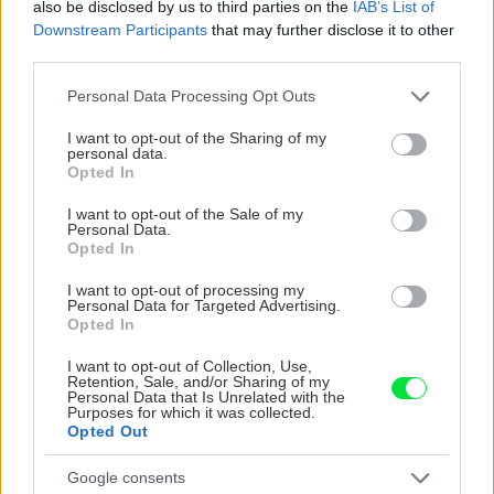
also be disclosed by us to third parties on the
IAB’s List of
Downstream Participants
that may further disclose it to other
third parties.
CHALUPA
Please note that this website/app uses one or more Google
Personal Data Processing Opt Outs
services and may gather and store information including but
not limited to your visit or usage behaviour. You may click to
I want to opt-out of the Sharing of my
personal data.
grant or deny consent to Google and its third-party tags to
Opted In
use your data for below specified purposes in below Google
consent section.
I want to opt-out of the Sale of my
Personal Data.
Opted In
I want to opt-out of processing my
Personal Data for Targeted Advertising.
Na Morave prerobila
S motorovou pílou sa
Opted In
starú chalupu na
dokáže aj podpísať.
nepoznanie: Keď
Slovák sa nebál a v
I want to opt-out of Collection, Use,
Retention, Sale, and/or Sharing of my
vojdete dnu, zabudnete,
Čičmanoch si postavil
Personal Data that Is Unrelated with the
že nie ste v Toskánsku
montovaný domček v
Purposes for which it was collected.
Opted Out
duchu tradícií
Google consents