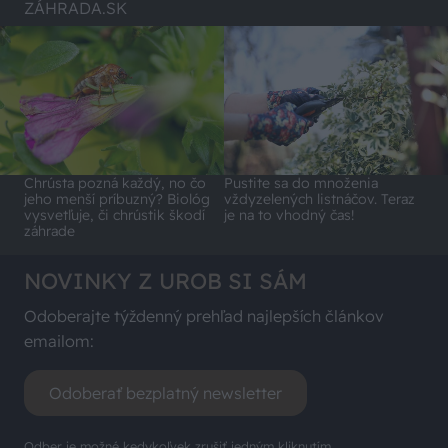
ZÁHRADA.SK
Chrústa pozná každý, no čo
Pustite sa do množenia
jeho menší príbuzný? Biológ
vždyzelených listnáčov. Teraz
vysvetľuje, či chrústik škodí
je na to vhodný čas!
záhrade
NOVINKY Z UROB SI SÁM
Odoberajte týždenný prehľad najlepších článkov
emailom:
Odoberať bezplatný newsletter
Odber je možné kedykoľvek zrušiť jedným kliknutím.