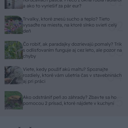
a ako to vyriešiť za pár eur?
Trvalky, ktoré znesú sucho a teplo? Tieto
vysaďte na miesta, na ktoré slnko svieti celý
deň
Čo robiť, ak paradajky dozrievajú pomaly? Trik
s odlisťovaním funguje aj cez leto, ale pozor na
chyby
Viete, kedy použiť akú maltu? Spoznajte
rozdiely, ktoré vám ušetria čas v stavebninách
aj pri práci
Ako odstrániť peň zo záhrady? Zbavte sa ho
pomocou 2 prísad, ktoré nájdete v kuchyni