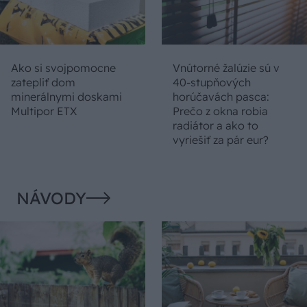
Ako si svojpomocne
Vnútorné žalúzie sú v
zatepliť dom
40-stupňových
minerálnymi doskami
horúčavách pasca:
Multipor ETX
Prečo z okna robia
radiátor a ako to
vyriešiť za pár eur?
NÁVODY