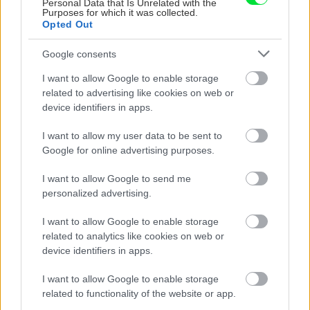
Personal Data that Is Unrelated with the
ZÁHRADA
Purposes for which it was collected.
Opted Out
Google consents
I want to allow Google to enable storage
related to advertising like cookies on web or
device identifiers in apps.
I want to allow my user data to be sent to
Google for online advertising purposes.
5 trvaliek s
Trvalky, ktoré znesú
panašovanými listami,
sucho a teplo? Tieto
I want to allow Google to send me
ktoré dodajú vášmu
vysaďte na miesta, na
personalized advertising.
záhonu celosezónny
ktoré slnko svieti celý
šmrnc
deň
I want to allow Google to enable storage
related to analytics like cookies on web or
device identifiers in apps.
I want to allow Google to enable storage
related to functionality of the website or app.