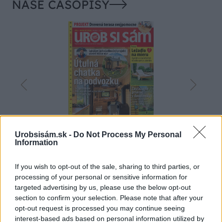
NAŠE ČASOPISY
Urobsisám.sk -
Do Not Process My Personal
Information
UROB SI SÁM 7-8/2026
If you wish to opt-out of the sale, sharing to third parties, or
processing of your personal or sensitive information for
targeted advertising by us, please use the below opt-out
section to confirm your selection. Please note that after your
KDE SA DISKUTUJE
opt-out request is processed you may continue seeing
interest-based ads based on personal information utilized by