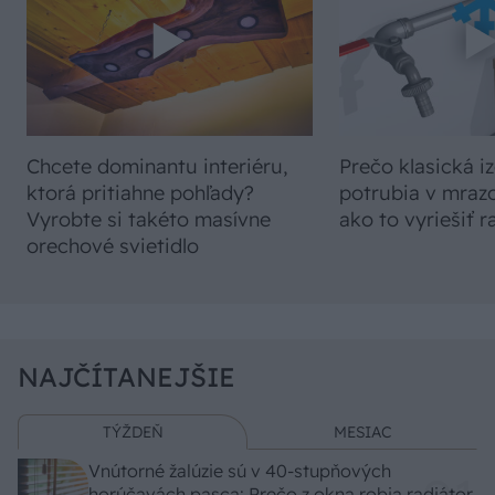
Chcete dominantu interiéru,
Prečo klasická iz
ktorá pritiahne pohľady?
potrubia v mrazo
Vyrobte si takéto masívne
ako to vyriešiť r
orechové svietidlo
NAJČÍTANEJŠIE
TÝŽDEŇ
MESIAC
Vnútorné žalúzie sú v 40-stupňových
horúčavách pasca: Prečo z okna robia radiátor