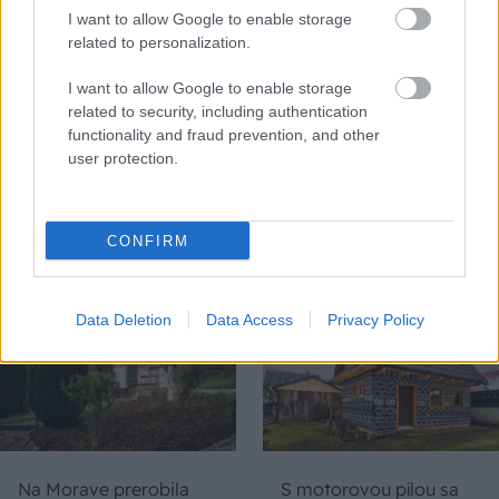
I want to allow Google to enable storage
related to personalization.
I want to allow Google to enable storage
Nemusí to byť len
Môže aspirín zachrániť
related to security, including authentication
levanduľa! 7 fialových
ochabnuté izbové
functionality and fraud prevention, and other
krások, ktoré rozžiaria
rastliny? Pravda vás
user protection.
vašu záhradu
možno prekvapí
CONFIRM
CHALUPA
Data Deletion
Data Access
Privacy Policy
Na Morave prerobila
S motorovou pílou sa