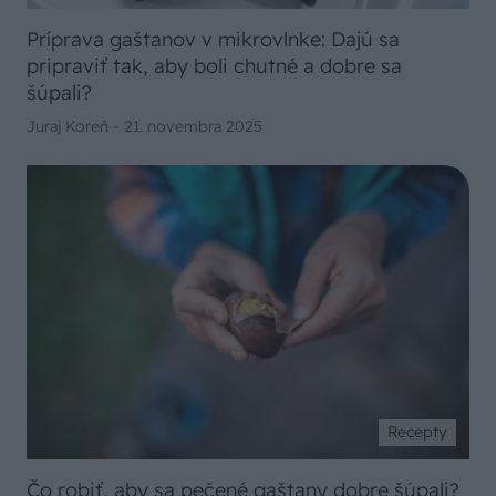
Príprava gaštanov v mikrovlnke: Dajú sa
pripraviť tak, aby boli chutné a dobre sa
šúpali?
Juraj Koreň -
21. novembra 2025
Recepty
Čo robiť, aby sa pečené gaštany dobre šúpali?