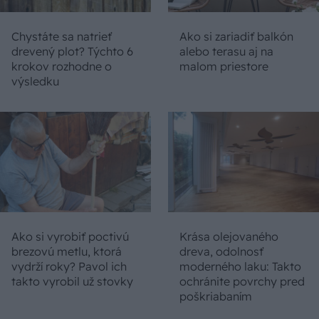
Chystáte sa natrieť
Ako si zariadiť balkón
drevený plot? Týchto 6
alebo terasu aj na
krokov rozhodne o
malom priestore
výsledku
Ako si vyrobiť poctivú
Krása olejovaného
brezovú metlu, ktorá
dreva, odolnosť
vydrží roky? Pavol ich
moderného laku: Takto
takto vyrobil už stovky
ochránite povrchy pred
poškriabaním