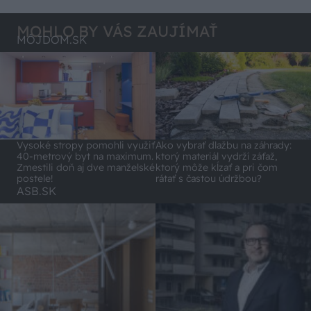
MOHLO BY VÁS ZAUJÍMAŤ
MÔJDOM.SK
Vysoké stropy pomohli využiť
Ako vybrať dlažbu na záhrady:
40-metrový byt na maximum.
ktorý materiál vydrží záťaž,
Zmestili doň aj dve manželské
ktorý môže kĺzať a pri čom
postele!
rátať s častou údržbou?
ASB.SK