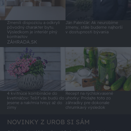
Zmenili dispozíciu a odkryli
Ján Palenčár: Ak neurobíme
pôvodný charakter bytu.
zmeny, stále budeme najhorší
Výsledkom je interiér plný
v dostupnosti bývania
kontrastov
ZÁHRADA.SK
4 kvitnúce kombinácie do
Recept na rýchlokvasené
kvetináčov: Tešiť vás budú do
uhorky: Pridajte toto zo
jesene a nakŕmia hmyz až do
záhradky pre dokonale
zimy
chrumkavý výsledok
NOVINKY Z UROB SI SÁM