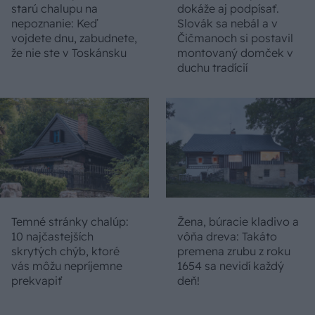
starú chalupu na
dokáže aj podpísať.
nepoznanie: Keď
Slovák sa nebál a v
vojdete dnu, zabudnete,
Čičmanoch si postavil
že nie ste v Toskánsku
montovaný domček v
duchu tradícií
Temné stránky chalúp:
Žena, búracie kladivo a
10 najčastejších
vôňa dreva: Takáto
skrytých chýb, ktoré
premena zrubu z roku
vás môžu nepríjemne
1654 sa nevidí každý
prekvapiť
deň!