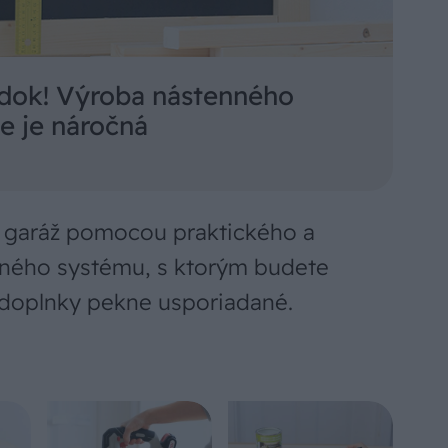
iadok! Výroba nástenného
ie je náročná
bo garáž pomocou praktického a
nného systému, s ktorým budete
 doplnky pekne usporiadané.