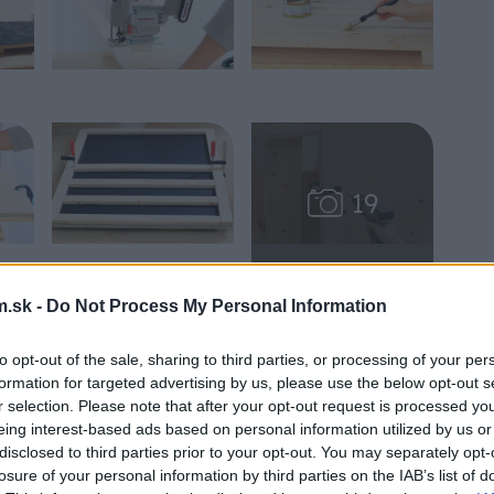
.sk -
Do Not Process My Personal Information
š cenná na to, aby ste ju šikovne nevyužili. Ak
to opt-out of the sale, sharing to third parties, or processing of your per
mkol poriadok spod kontroly, máme pre vás
formation for targeted advertising by us, please use the below opt-out s
ého nástenného organizéra.
r selection. Please note that after your opt-out request is processed y
eing interest-based ads based on personal information utilized by us or
disclosed to third parties prior to your opt-out. You may separately opt-
losure of your personal information by third parties on the IAB’s list of