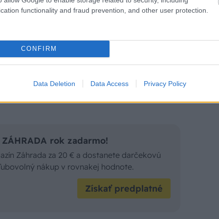
cation functionality and fraud prevention, and other user protection.
CONFIRM
Data Deletion
Data Access
Privacy Policy
is ZÁHRADA rok zadarmo!
gazín Záhrada za 20 € a dostanete darčekovú
 ľubovolný nákup v rovnakej hodnote.
Získať predplatné