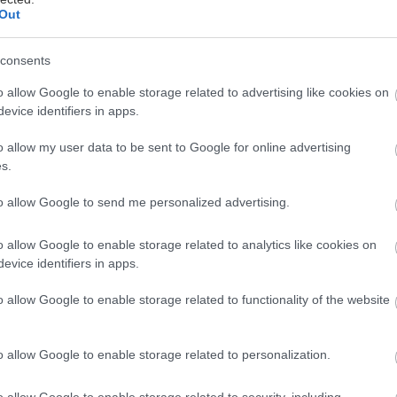
Out
consents
o allow Google to enable storage related to advertising like cookies on
 ručného náradia, ktoré v dielni používate.
evice identifiers in apps.
stavebnej preglejky a spevnenú smrekovými
o allow my user data to be sent to Google for online advertising
my, ktoré ponúkajú obchody, sú rovnako
s.
drahšie ako tento domáci systém. Navyše si
ať na stenu tak, aby vyplnil stenu
to allow Google to send me personalized advertising.
a jej časť. Môžete naň zavesiť poličky alebo
o allow Google to enable storage related to analytics like cookies on
náradie, resp. ho umiestniť do košov.
evice identifiers in apps.
budete potrebovať na zhotovenie tohto
umulátorový skrutkovač. Ďalšie nástroje, ako
o allow Google to enable storage related to functionality of the website
a, vám síce ušetria čas, ale nie sú vôbec
dete potrebovať, nájdete v každom hobby
o allow Google to enable storage related to personalization.
o allow Google to enable storage related to security, including