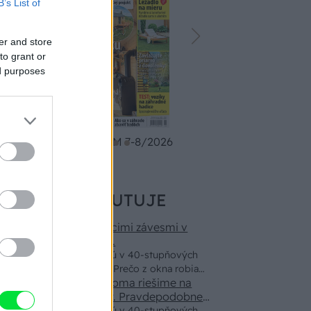
B’s List of
er and store
to grant or
ed purposes
UROB SI SÁM 7-8/2026
ZÁHRA
KDE SA DISKUTUJE
Ja som to riešil tieniacimi závesmi v
interieri.Je to pohoda.
Vnútorné žalúzie sú v 40-stupňových
horúčavách pasca: Prečo z okna robia
Akurát ten problém doma riešime na
radiátor a ako to vyriešiť za pár eur?
oknách z južnej strany. Pravdepodobne
pôjdeme do vonkajšieho tienenia na
Vnútorné žalúzie sú v 40-stupňových