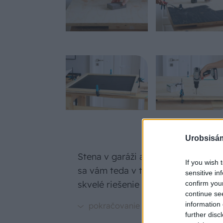
Urobsisám
Stena v garáži alebo dielni je príli
If you wish 
sa vám teda v tomto priestore vy
sensitive in
skvelé riešenie v podobe praktick
confirm you
continue se
information 
further disc