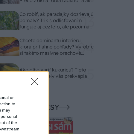
Prečo z okna robia radiátor a ako
to vyriešiť za pár eur?
Čo robiť, ak paradajky dozrievajú
pomaly? Trik s odlisťovaním
funguje aj cez leto, ale pozor na
chyby
Chcete dominantu interiéru,
ktorá pritiahne pohľady? Vyrobte
si takéto masívne orechové
svietidlo
Ako dlho variť kukuricu? Tieto
časové rozdiely vás prekvapia
sonal or
ection to
NAŠE ČASOPISY
ou may
 personal
out of the
 downstream