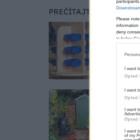
participants
Downstream 
PREČÍTAJTE SI TIEŽ
Please note
information 
deny consent
in below Go
Ako si v 
Persona
matice a 
I want t
Opted 
I want t
Opted 
I want 
Advertis
Opted 
10 geniál
I want t
of my P
was col