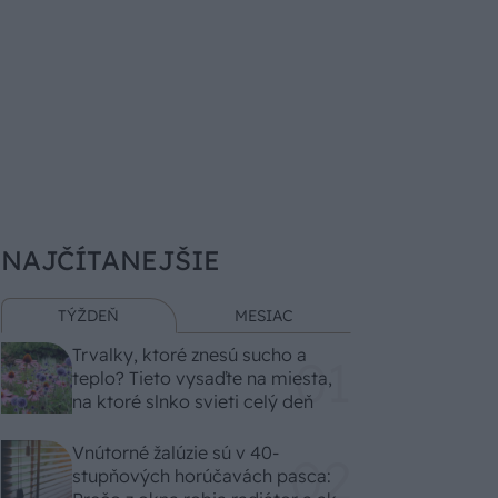
NAJČÍTANEJŠIE
TÝŽDEŇ
MESIAC
Trvalky, ktoré znesú sucho a
teplo? Tieto vysaďte na miesta,
na ktoré slnko svieti celý deň
Vnútorné žalúzie sú v 40-
stupňových horúčavách pasca: