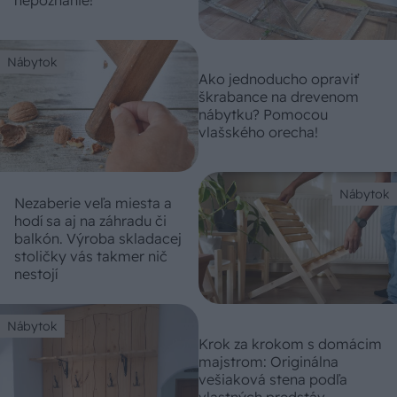
nepoznanie!
Nábytok
Ako jednoducho opraviť
škrabance na drevenom
nábytku? Pomocou
vlašského orecha!
Nábytok
Nezaberie veľa miesta a
hodí sa aj na záhradu či
balkón. Výroba skladacej
stoličky vás takmer nič
nestojí
Nábytok
Krok za krokom s domácim
majstrom: Originálna
vešiaková stena podľa