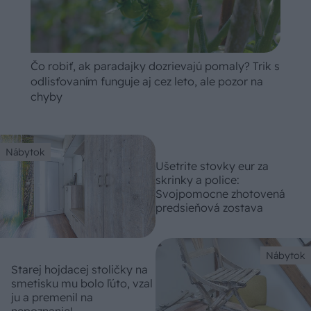
Čo robiť, ak paradajky dozrievajú pomaly? Trik s
odlisťovaním funguje aj cez leto, ale pozor na
chyby
Nábytok
Ušetrite stovky eur za
skrinky a police:
Svojpomocne zhotovená
predsieňová zostava
Nábytok
Starej hojdacej stoličky na
smetisku mu bolo ľúto, vzal
ju a premenil na