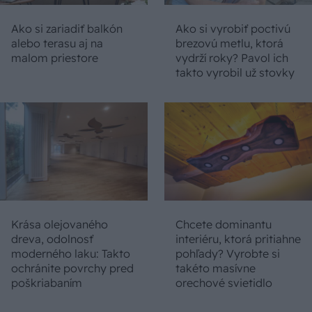
Ako si zariadiť balkón
Ako si vyrobiť poctivú
alebo terasu aj na
brezovú metlu, ktorá
malom priestore
vydrží roky? Pavol ich
takto vyrobil už stovky
Krása olejovaného
Chcete dominantu
dreva, odolnosť
interiéru, ktorá pritiahne
moderného laku: Takto
pohľady? Vyrobte si
ochránite povrchy pred
takéto masívne
poškriabaním
orechové svietidlo