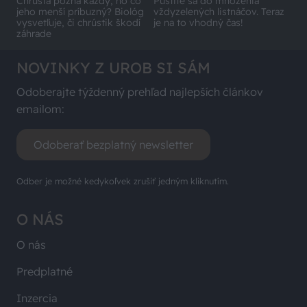
Chrústa pozná každý, no čo
Pustite sa do množenia
jeho menší príbuzný? Biológ
vždyzelených listnáčov. Teraz
vysvetľuje, či chrústik škodí
je na to vhodný čas!
záhrade
NOVINKY Z UROB SI SÁM
Odoberajte týždenný prehľad najlepších článkov
emailom:
Odoberať bezplatný newsletter
Odber je možné kedykoľvek zrušiť jedným kliknutím.
O NÁS
O nás
Predplatné
Inzercia