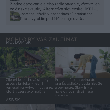
minut , k tomu vodotesné s kryštálikou. A rozdiel
Žiadne čapovanie alebo zadlabávanie, všetko len
na čínske skrutky. Alternatíva slovenskej IKEI -
- schnutie a zretie. Nič?
čo sa týka pevnosti. Autor si nedal veľa námahy s
Záhradné ležadlá v obchodoch sú predražené.
remeselným spracovaním, škoda. No lepšie než
Toto si vyrobíte pod 140 eur a je oveľa
ten odpad z DTD predávaný v Kauflande alebo
pohodlnejšie!
Lídli.
MOHLO BY VÁS ZAUJÍMAŤ
MÔJDOM.SK
Pridajte túto surovinu do
Žije pri lese, chová sliepky a
prania, obliečky budú hladšie
uspáva ju rieka. Miestni
a pevnejšie. Starý trik z
remeselníci vytvorili bývanie,
hotelov poznali už naše
ktoré vyzerá ako malý raj
babičky
ASB.SK