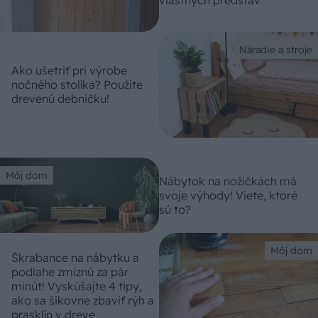
vlastných predstáv
Náradie a stroje
Ako ušetriť pri výrobe
nočného stolíka? Použite
drevenú debničku!
Môj dom
Nábytok na nožičkách má
svoje výhody! Viete, ktoré
sú to?
Môj dom
Škrabance na nábytku a
podlahe zmiznú za pár
minút! Vyskúšajte 4 tipy,
ako sa šikovne zbaviť rýh a
prasklín v dreve