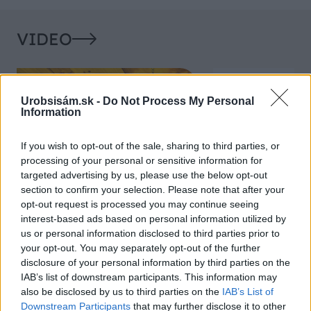
VIDEO
Urobsisám.sk -
Do Not Process My Personal
Information
If you wish to opt-out of the sale, sharing to third parties, or
processing of your personal or sensitive information for
targeted advertising by us, please use the below opt-out
section to confirm your selection. Please note that after your
opt-out request is processed you may continue seeing
Chcete dominantu interiéru,
Prečo klasická iz
interest-based ads based on personal information utilized by
ktorá pritiahne pohľady?
potrubia v mrazo
us or personal information disclosed to third parties prior to
Vyrobte si takéto masívne
ako to vyriešiť r
your opt-out. You may separately opt-out of the further
orechové svietidlo
disclosure of your personal information by third parties on the
IAB’s list of downstream participants. This information may
also be disclosed by us to third parties on the
IAB’s List of
Downstream Participants
that may further disclose it to other