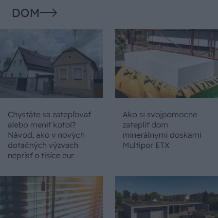
DOM
Chystáte sa zatepľovať
Ako si svojpomocne
alebo meniť kotol?
zatepliť dom
Návod, ako v nových
minerálnymi doskami
dotačných výzvach
Multipor ETX
neprísť o tisíce eur