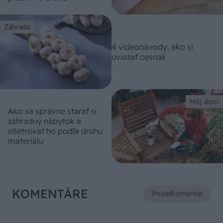
Záhrada
4 videonávody, ako si
uviazať cesnak
Môj dom
Ako sa správne starať o
záhradný nábytok a
ošetrovať ho podľa druhu
materiálu
KOMENTÁRE
Pridať
komentár