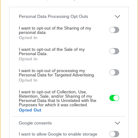
ZÁHRADA
third parties.
Please note that this website/app uses one or more Google
Personal Data Processing Opt Outs
services and may gather and store information including but
not limited to your visit or usage behaviour. You may click to
I want to opt-out of the Sharing of my
personal data.
grant or deny consent to Google and its third-party tags to
Opted In
use your data for below specified purposes in below Google
consent section.
I want to opt-out of the Sale of my
Personal Data.
Opted In
Trvalky, ktoré znesú
Nemusí to byť len
I want to opt-out of processing my
sucho a teplo? Tieto
levanduľa! 7 fialových
Personal Data for Targeted Advertising.
vysaďte na miesta, na
krások, ktoré rozžiaria
Opted In
ktoré slnko svieti celý
vašu záhradu
I want to opt-out of Collection, Use,
deň
Retention, Sale, and/or Sharing of my
Personal Data that Is Unrelated with the
Purposes for which it was collected.
Opted Out
Google consents
I want to allow Google to enable storage