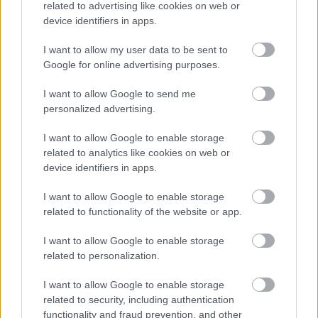
related to advertising like cookies on web or
device identifiers in apps.
I want to allow my user data to be sent to
Môže aspirín zachrániť
Júlový reštart uhoriek
Google for online advertising purposes.
ochabnuté izbové
nakladačiek: Ako ich
rastliny? Pravda vás
podporiť k druhej vlne
I want to allow Google to send me
možno prekvapí
kvitnutia?
personalized advertising.
I want to allow Google to enable storage
CHALUPA
related to analytics like cookies on web or
device identifiers in apps.
I want to allow Google to enable storage
related to functionality of the website or app.
I want to allow Google to enable storage
related to personalization.
I want to allow Google to enable storage
related to security, including authentication
Na Morave prerobila
S motorovou pílou sa
functionality and fraud prevention, and other