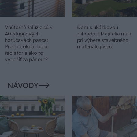
Vnútorné žalúzie sú v
Dom s ukážkovou
40-stupňových
záhradou: Majitelia mali
horúčavách pasca:
pri výbere stavebného
Prečo z okna robia
materiálu jasno
radiátor a ako to
vyriešiť za pár eur?
NÁVODY