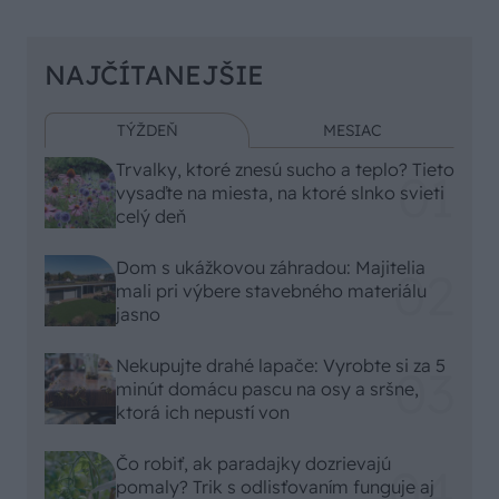
NAJČÍTANEJŠIE
TÝŽDEŇ
MESIAC
Trvalky, ktoré znesú sucho a teplo? Tieto
vysaďte na miesta, na ktoré slnko svieti
celý deň
Dom s ukážkovou záhradou: Majitelia
mali pri výbere stavebného materiálu
jasno
Nekupujte drahé lapače: Vyrobte si za 5
minút domácu pascu na osy a sršne,
ktorá ich nepustí von
Čo robiť, ak paradajky dozrievajú
pomaly? Trik s odlisťovaním funguje aj