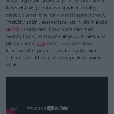
Takýto typ stola, ktorý sa počas nepoužívania
ľahko zloží do podoby nenápadnej skrinky,
nájde uplatnenie najmä v menších priestoroch.
Poslúži v spálni, detskej izbe, ale i v dielni alebo
garáži
– všade tam, kde chcete mať malý
osobný kútik, no zároveň nie je dosť miesta na
plnohodnotný
stôl
. Autor ukazuje s akými
komponentmi pracuje, aby bol výsledkom
skladací stôl, ktorý perfektne poslúži svojmu
účelu.