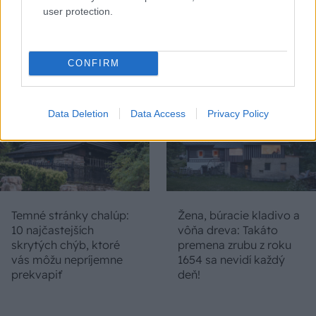
starú chalupu na
dokáže aj podpísať.
user protection.
nepoznanie: Keď
Slovák sa nebál a v
vojdete dnu, zabudnete,
Čičmanoch si postavil
že nie ste v Toskánsku
montovaný domček v
duchu tradícií
CONFIRM
Data Deletion
Data Access
Privacy Policy
Temné stránky chalúp:
Žena, búracie kladivo a
10 najčastejších
vôňa dreva: Takáto
skrytých chýb, ktoré
premena zrubu z roku
vás môžu nepríjemne
1654 sa nevidí každý
prekvapiť
deň!