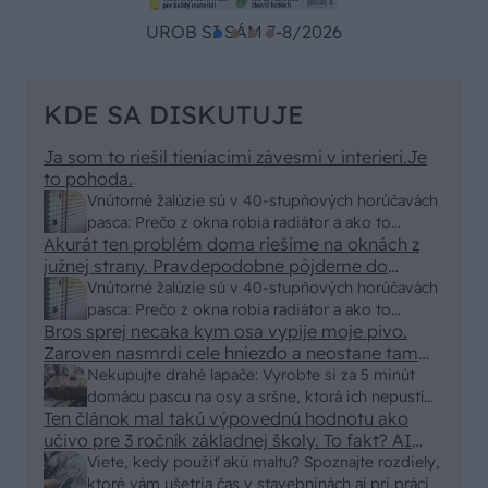
UROB SI SÁM 7-8/2026
KDE SA DISKUTUJE
Ja som to riešil tieniacimi závesmi v interieri.Je
to pohoda.
Vnútorné žalúzie sú v 40-stupňových horúčavách
pasca: Prečo z okna robia radiátor a ako to
Akurát ten problém doma riešime na oknách z
vyriešiť za pár eur?
južnej strany. Pravdepodobne pôjdeme do
vonkajšieho tienenia na spôsob markízy
Vnútorné žalúzie sú v 40-stupňových horúčavách
250x150cm. Čínsky predajcovia idú okolo 100
pasca: Prečo z okna robia radiátor a ako to
eur kus.
Bros sprej necaka kym osa vypije moje pivo.
vyriešiť za pár eur?
Zaroven nasmrdi cele hniezdo a neostane tam
nic zive. Vasa pasca naucinke moc efektivne.
Nekupujte drahé lapače: Vyrobte si za 5 minút
Skor pritiahne slimaky
domácu pascu na osy a sršne, ktorá ich nepustí
Ten článok mal takú výpovednú hodnotu ako
von
učivo pre 3 ročník základnej školy. To fakt? AI
alebo nejaka kniha z VŠ? Dnešné rychlotvrdnuce
Viete, kedy použiť akú maltu? Spoznajte rozdiely,
malty - pevnosť 40 Mpa a doba schnutia tak 15
ktoré vám ušetria čas v stavebninách aj pri práci