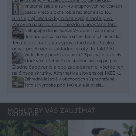
vonkajšieho tienenia na spôsob markízy
Vnútorné žalúzie sú v 40-stupňových horúčavách
250x150cm. Čínsky predajcovia idú okolo 100
pasca: Prečo z okna robia radiátor a ako to
eur kus.
Bros sprej necaka kym osa vypije moje pivo.
vyriešiť za pár eur?
Zaroven nasmrdi cele hniezdo a neostane tam
nic zive. Vasa pasca naucinke moc efektivne.
Nekupujte drahé lapače: Vyrobte si za 5 minút
Skor pritiahne slimaky
domácu pascu na osy a sršne, ktorá ich nepustí
Ten článok mal takú výpovednú hodnotu ako
von
učivo pre 3 ročník základnej školy. To fakt? AI
alebo nejaka kniha z VŠ? Dnešné rychlotvrdnuce
Viete, kedy použiť akú maltu? Spoznajte rozdiely,
malty - pevnosť 40 Mpa a doba schnutia tak 15
ktoré vám ušetria čas v stavebninách aj pri práci
minut , k tomu vodotesné s kryštálikou. A rozdiel
Žiadne čapovanie alebo zadlabávanie, všetko len
na čínske skrutky. Alternatíva slovenskej IKEI -
- schnutie a zretie. Nič?
čo sa týka pevnosti. Autor si nedal veľa námahy s
Záhradné ležadlá v obchodoch sú predražené.
remeselným spracovaním, škoda. No lepšie než
Toto si vyrobíte pod 140 eur a je oveľa
ten odpad z DTD predávaný v Kauflande alebo
pohodlnejšie!
Lídli.
MOHLO BY VÁS ZAUJÍMAŤ
MÔJDOM.SK