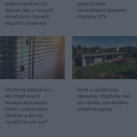
alebo meniť kotol?
zatepliť dom
Návod, ako v nových
minerálnymi doskami
dotačných výzvach
Multipor ETX
neprísť o tisíce eur
Vnútorné žalúzie sú v
Dom s ukážkovou
40-stupňových
záhradou: Majitelia mali
horúčavách pasca:
pri výbere stavebného
Prečo z okna robia
materiálu jasno
radiátor a ako to
vyriešiť za pár eur?