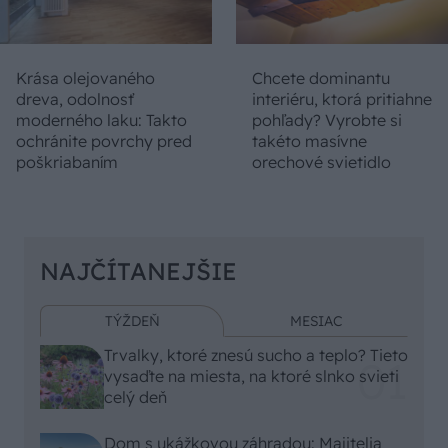
Krása olejovaného
Chcete dominantu
dreva, odolnosť
interiéru, ktorá pritiahne
moderného laku: Takto
pohľady? Vyrobte si
ochránite povrchy pred
takéto masívne
poškriabaním
orechové svietidlo
NAJČÍTANEJŠIE
TÝŽDEŇ
MESIAC
Trvalky, ktoré znesú sucho a teplo? Tieto
vysaďte na miesta, na ktoré slnko svieti
celý deň
Dom s ukážkovou záhradou: Majitelia