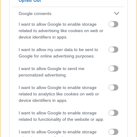
Opted Out
Google consents
I want to allow Google to enable storage
related to advertising like cookies on web or
device identifiers in apps.
I want to allow my user data to be sent to
Na Morave prerobila
S motorovou pílou sa
Google for online advertising purposes.
starú chalupu na
dokáže aj podpísať.
I want to allow Google to send me
nepoznanie: Keď
Slovák sa nebál a v
personalized advertising.
vojdete dnu, zabudnete,
Čičmanoch si postavil
že nie ste v Toskánsku
montovaný domček v
I want to allow Google to enable storage
duchu tradícií
related to analytics like cookies on web or
device identifiers in apps.
I want to allow Google to enable storage
related to functionality of the website or app.
I want to allow Google to enable storage