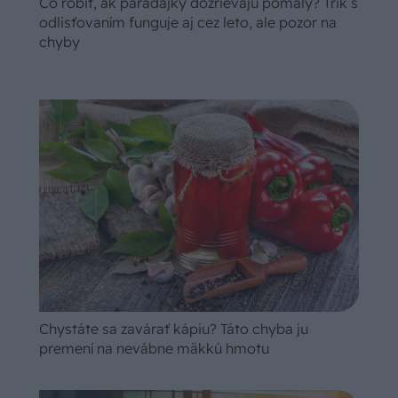
Čo robiť, ak paradajky dozrievajú pomaly? Trik s
odlisťovaním funguje aj cez leto, ale pozor na
chyby
Chystáte sa zavárať kápiu? Táto chyba ju
premení na nevábne mäkkú hmotu