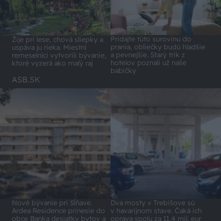
Pridajte túto surovinu do
Žije pri lese, chová sliepky a
prania, obliečky budú hladšie
uspáva ju rieka. Miestni
a pevnejšie. Starý trik z
remeselníci vytvorili bývanie,
hotelov poznali už naše
ktoré vyzerá ako malý raj
babičky
ASB.SK
Nové bývanie pri Sĺňave.
Dva mosty v Trebišove sú
Ardea Residence prinesie do
v havarijnom stave. Čaká ich
obce Banka desiatky bytov a
oprava spolu za 11,4 mil. eur