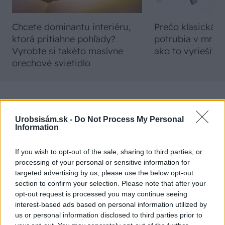
Chcete dominantu interiéru,
Prečo klasická iz
ktorá pritiahne pohľady?
potrubia v mrazo
Vyrobte si takéto masívne
ako to vyriešiť r
orechové svietidlo
ZÁHRADA
Urobsisám.sk -
Do Not Process My Personal
Information
If you wish to opt-out of the sale, sharing to third parties, or
processing of your personal or sensitive information for
targeted advertising by us, please use the below opt-out
section to confirm your selection. Please note that after your
opt-out request is processed you may continue seeing
interest-based ads based on personal information utilized by
Trvalky, ktoré znesú
Nemusí to byť len
us or personal information disclosed to third parties prior to
sucho a teplo? Tieto
levanduľa! 7 fialových