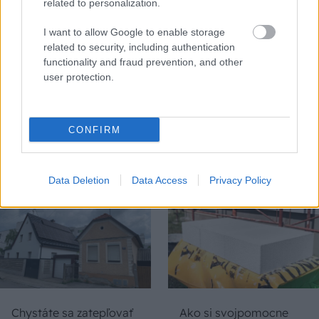
related to personalization.
I want to allow Google to enable storage
Temné stránky chalúp:
Žena, búracie kladivo a
related to security, including authentication
10 najčastejších
vôňa dreva: Takáto
functionality and fraud prevention, and other
skrytých chýb, ktoré
premena zrubu z roku
user protection.
vás môžu nepríjemne
1654 sa nevidí každý
prekvapiť
deň!
CONFIRM
DOM
Data Deletion
Data Access
Privacy Policy
Chystáte sa zatepľovať
Ako si svojpomocne