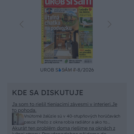
UROB SI SÁM 7-8/2026
KDE SA DISKUTUJE
Ja som to riešil tieniacimi závesmi v interieri.Je
to pohoda.
Vnútorné žalúzie sú v 40-stupňových horúčavách
pasca: Prečo z okna robia radiátor a ako to
Akurát ten problém doma riešime na oknách z
vyriešiť za pár eur?
južnej strany. Pravdepodobne pôjdeme do