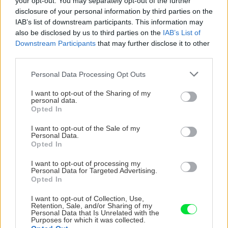
your opt-out. You may separately opt-out of the further
vysaďte na miesta, na
krások, ktoré rozžiaria
disclosure of your personal information by third parties on the
ktoré slnko svieti celý
vašu záhradu
IAB’s list of downstream participants. This information may
deň
also be disclosed by us to third parties on the
IAB’s List of
Downstream Participants
that may further disclose it to other
third parties.
Please note that this website/app uses one or more Google
Personal Data Processing Opt Outs
services and may gather and store information including but
not limited to your visit or usage behaviour. You may click to
I want to opt-out of the Sharing of my
personal data.
grant or deny consent to Google and its third-party tags to
Opted In
use your data for below specified purposes in below Google
consent section.
I want to opt-out of the Sale of my
Personal Data.
Môže aspirín zachrániť
Júlový reštart uhoriek
Opted In
ochabnuté izbové
nakladačiek: Ako ich
rastliny? Pravda vás
podporiť k druhej vlne
I want to opt-out of processing my
Personal Data for Targeted Advertising.
možno prekvapí
kvitnutia?
Opted In
I want to opt-out of Collection, Use,
Retention, Sale, and/or Sharing of my
CHALUPA
Personal Data that Is Unrelated with the
Purposes for which it was collected.