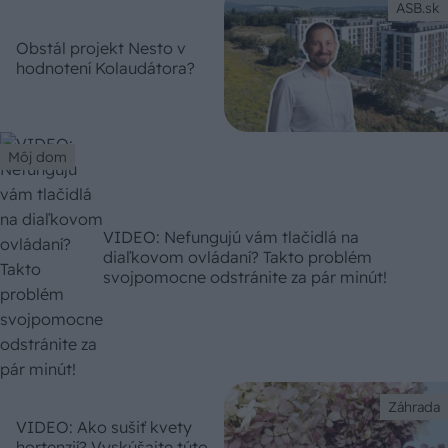
ASB.sk
Obstál projekt Nesto v
hodnotení Kolaudátora?
Môj dom
VIDEO: Nefungujú vám tlačidlá na
diaľkovom ovládaní? Takto problém
svojpomocne odstránite za pár minút!
Záhrada
VIDEO: Ako sušiť kvety
hortenzií? Vyskúšajte túto